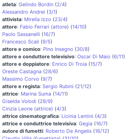
atleta
:
Gelindo Bordin
(
2/4
)
Alessandro Andrei
(
3/1
)
attivista
:
Mirella Izzo
(
23/4
)
attore
:
Fabio Ferrari (attore)
(
14/10
)
Paolo Sassanelli
(
16/7
)
Francesco Scali
(
9/5
)
attore e comico
:
Pino Insegno
(
30/8
)
attore e conduttore televisivo
:
Oscar Di Maio
(
6/11
)
attore e doppiatore
:
Enrico Di Troia
(
15/7
)
Oreste Castagna
(
28/6
)
Massimo Corvo
(
9/7
)
attore e regista
:
Sergio Rubini
(
21/12
)
attrice
:
Marina Suma
(
14/11
)
Giselda Volodi
(
28/9
)
Cinzia Leone (attrice)
(
4/3
)
attrice cinematografica
:
Licinia Lentini
(
4/3
)
attrice e conduttrice televisiva
:
Gegia
(
16/7
)
autore di fumetti
:
Roberto De Angelis
(
16/12
)
Claudio Villa (fumettista)
(
31/10
)