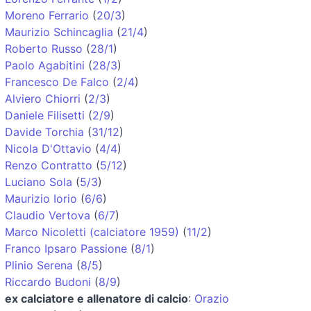
Moreno Ferrario
(
20/3
)
Maurizio Schincaglia
(
21/4
)
Roberto Russo
(
28/1
)
Paolo Agabitini
(
28/3
)
Francesco De Falco
(
2/4
)
Alviero Chiorri
(
2/3
)
Daniele Filisetti
(
2/9
)
Davide Torchia
(
31/12
)
Nicola D'Ottavio
(
4/4
)
Renzo Contratto
(
5/12
)
Luciano Sola
(
5/3
)
Maurizio Iorio
(
6/6
)
Claudio Vertova
(
6/7
)
Marco Nicoletti (calciatore 1959)
(
11/2
)
Franco Ipsaro Passione
(
8/1
)
Plinio Serena
(
8/5
)
Riccardo Budoni
(
8/9
)
ex calciatore e allenatore di calcio
:
Orazio