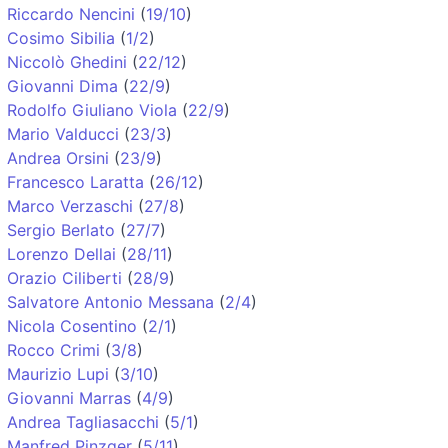
Riccardo Nencini
(
19/10
)
Cosimo Sibilia
(
1/2
)
Niccolò Ghedini
(
22/12
)
Giovanni Dima
(
22/9
)
Rodolfo Giuliano Viola
(
22/9
)
Mario Valducci
(
23/3
)
Andrea Orsini
(
23/9
)
Francesco Laratta
(
26/12
)
Marco Verzaschi
(
27/8
)
Sergio Berlato
(
27/7
)
Lorenzo Dellai
(
28/11
)
Orazio Ciliberti
(
28/9
)
Salvatore Antonio Messana
(
2/4
)
Nicola Cosentino
(
2/1
)
Rocco Crimi
(
3/8
)
Maurizio Lupi
(
3/10
)
Giovanni Marras
(
4/9
)
Andrea Tagliasacchi
(
5/1
)
Manfred Pinzger
(
5/11
)