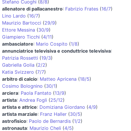
Stefano Cuoghi
(
8/8
)
allenatore di pallacanestro
:
Fabrizio Frates
(
16/7
)
Lino Lardo
(
16/7
)
Maurizio Bartocci
(
29/9
)
Ettore Messina
(
30/9
)
Giampiero Ticchi
(
4/11
)
ambasciatore
:
Mario Cospito
(
1/8
)
annunciatrice televisiva e conduttrice televisiva
:
Patrizia Rossetti
(
19/3
)
Gabriella Golia
(
2/2
)
Katia Svizzero
(
7/7
)
arbitro di calcio
:
Matteo Apricena
(
18/5
)
Cosimo Bolognino
(
30/1
)
arciera
:
Paola Fantato
(
13/9
)
artista
:
Andrea Fogli
(
25/12
)
artista e attrice
:
Domiziana Giordano
(
4/9
)
artista marziale
:
Franz Haller
(
30/5
)
astrofisico
:
Paolo de Bernardis
(
1/2
)
astronauta
:
Maurizio Cheli
(
4/5
)