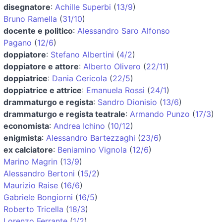
disegnatore
:
Achille Superbi
(
13/9
)
Bruno Ramella
(
31/10
)
docente e politico
:
Alessandro Saro Alfonso
Pagano
(
12/6
)
doppiatore
:
Stefano Albertini
(
4/2
)
doppiatore e attore
:
Alberto Olivero
(
22/11
)
doppiatrice
:
Dania Cericola
(
22/5
)
doppiatrice e attrice
:
Emanuela Rossi
(
24/1
)
drammaturgo e regista
:
Sandro Dionisio
(
13/6
)
drammaturgo e regista teatrale
:
Armando Punzo
(
17/3
)
economista
:
Andrea Ichino
(
10/12
)
enigmista
:
Alessandro Bartezzaghi
(
23/6
)
ex calciatore
:
Beniamino Vignola
(
12/6
)
Marino Magrin
(
13/9
)
Alessandro Bertoni
(
15/2
)
Maurizio Raise
(
16/6
)
Gabriele Bongiorni
(
16/5
)
Roberto Tricella
(
18/3
)
Lorenzo Ferrante
(
1/2
)