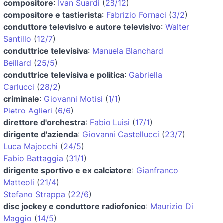
compositore
:
Ivan Suardi
(
28/12
)
compositore e tastierista
:
Fabrizio Fornaci
(
3/2
)
conduttore televisivo e autore televisivo
:
Walter
Santillo
(
12/7
)
conduttrice televisiva
:
Manuela Blanchard
Beillard
(
25/5
)
conduttrice televisiva e politica
:
Gabriella
Carlucci
(
28/2
)
criminale
:
Giovanni Motisi
(
1/1
)
Pietro Aglieri
(
6/6
)
direttore d'orchestra
:
Fabio Luisi
(
17/1
)
dirigente d'azienda
:
Giovanni Castellucci
(
23/7
)
Luca Majocchi
(
24/5
)
Fabio Battaggia
(
31/1
)
dirigente sportivo e ex calciatore
:
Gianfranco
Matteoli
(
21/4
)
Stefano Strappa
(
22/6
)
disc jockey e conduttore radiofonico
:
Maurizio Di
Maggio
(
14/5
)