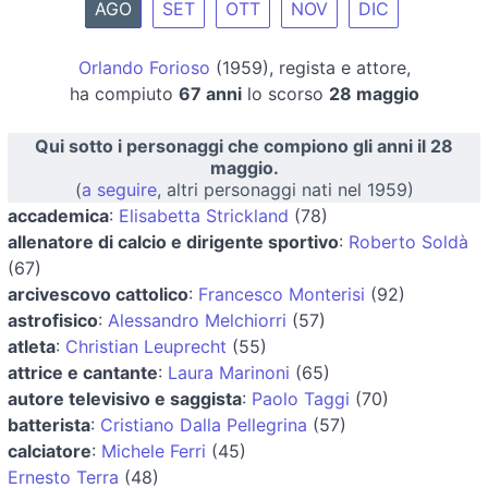
AGO
SET
OTT
NOV
DIC
Orlando Forioso
(1959), regista e attore,
ha compiuto
67 anni
lo scorso
28 maggio
Qui sotto i personaggi che compiono gli anni il 28
maggio.
(
a seguire
, altri personaggi nati nel 1959)
accademica
:
Elisabetta Strickland
(78)
allenatore di calcio e dirigente sportivo
:
Roberto Soldà
(67)
arcivescovo cattolico
:
Francesco Monterisi
(92)
astrofisico
:
Alessandro Melchiorri
(57)
atleta
:
Christian Leuprecht
(55)
attrice e cantante
:
Laura Marinoni
(65)
autore televisivo e saggista
:
Paolo Taggi
(70)
batterista
:
Cristiano Dalla Pellegrina
(57)
calciatore
:
Michele Ferri
(45)
Ernesto Terra
(48)