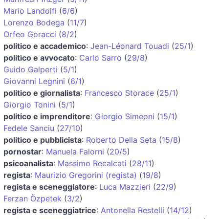
Mario Landolfi
(
6/6
)
Lorenzo Bodega
(
11/7
)
Orfeo Goracci
(
8/2
)
politico e accademico
:
Jean-Léonard Touadi
(
25/1
)
politico e avvocato
:
Carlo Sarro
(
29/8
)
Guido Galperti
(
5/1
)
Giovanni Legnini
(
6/1
)
politico e giornalista
:
Francesco Storace
(
25/1
)
Giorgio Tonini
(
5/1
)
politico e imprenditore
:
Giorgio Simeoni
(
15/1
)
Fedele Sanciu
(
27/10
)
politico e pubblicista
:
Roberto Della Seta
(
15/8
)
pornostar
:
Manuela Falorni
(
20/5
)
psicoanalista
:
Massimo Recalcati
(
28/11
)
regista
:
Maurizio Gregorini (regista)
(
19/8
)
regista e sceneggiatore
:
Luca Mazzieri
(
22/9
)
Ferzan Özpetek
(
3/2
)
regista e sceneggiatrice
:
Antonella Restelli
(
14/12
)