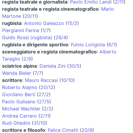
regista teatrale e giornalista
:
Paolo Emilio Landi
(
2/11
)
regista teatrale e regista cinematografico
:
Mario
Martone
(
20/11
)
rugbista
:
Antonio Galeazzo
(
15/2
)
Piergianni Farina
(
1/7
)
Guido Rossi (rugbista)
(
28/4
)
rugbista e dirigente sportivo
:
Fulvio Lorigiola
(
6/1
)
sceneggiatore e regista cinematografico
:
Alberto
Taraglio
(
2/9
)
sciatrice alpina
:
Daniela Zini
(
30/5
)
Wanda Bieler
(
7/7
)
scrittore
:
Mauro Raccasi
(
10/10
)
Roberto Alajmo
(
20/12
)
Giordano Berti
(
27/2
)
Paolo Gulisano
(
27/5
)
Michael Wachtler
(
2/2
)
Andrea Carraro
(
2/11
)
Rudi Ghedini
(
31/10
)
scrittore e filosofo
:
Felice Cimatti
(
20/9
)