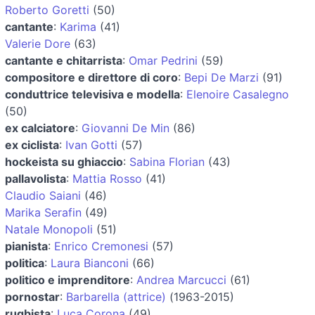
Roberto Goretti
(50)
cantante
:
Karima
(41)
Valerie Dore
(63)
cantante e chitarrista
:
Omar Pedrini
(59)
compositore e direttore di coro
:
Bepi De Marzi
(91)
conduttrice televisiva e modella
:
Elenoire Casalegno
(50)
ex calciatore
:
Giovanni De Min
(86)
ex ciclista
:
Ivan Gotti
(57)
hockeista su ghiaccio
:
Sabina Florian
(43)
pallavolista
:
Mattia Rosso
(41)
Claudio Saiani
(46)
Marika Serafin
(49)
Natale Monopoli
(51)
pianista
:
Enrico Cremonesi
(57)
politica
:
Laura Bianconi
(66)
politico e imprenditore
:
Andrea Marcucci
(61)
pornostar
:
Barbarella (attrice)
(1963-2015)
rugbista
:
Luca Corona
(49)