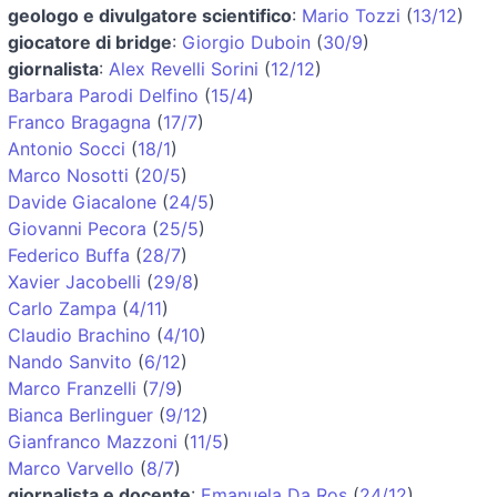
geologo e divulgatore scientifico
:
Mario Tozzi
(
13/12
)
giocatore di bridge
:
Giorgio Duboin
(
30/9
)
giornalista
:
Alex Revelli Sorini
(
12/12
)
Barbara Parodi Delfino
(
15/4
)
Franco Bragagna
(
17/7
)
Antonio Socci
(
18/1
)
Marco Nosotti
(
20/5
)
Davide Giacalone
(
24/5
)
Giovanni Pecora
(
25/5
)
Federico Buffa
(
28/7
)
Xavier Jacobelli
(
29/8
)
Carlo Zampa
(
4/11
)
Claudio Brachino
(
4/10
)
Nando Sanvito
(
6/12
)
Marco Franzelli
(
7/9
)
Bianca Berlinguer
(
9/12
)
Gianfranco Mazzoni
(
11/5
)
Marco Varvello
(
8/7
)
giornalista e docente
:
Emanuela Da Ros
(
24/12
)