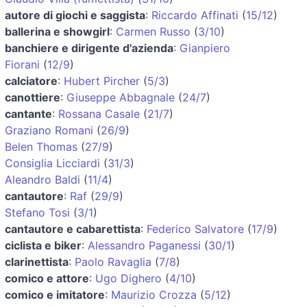
autore di giochi e saggista
:
Riccardo Affinati
(
15/12
)
ballerina e showgirl
:
Carmen Russo
(
3/10
)
banchiere e dirigente d'azienda
:
Gianpiero
Fiorani
(
12/9
)
calciatore
:
Hubert Pircher
(
5/3
)
canottiere
:
Giuseppe Abbagnale
(
24/7
)
cantante
:
Rossana Casale
(
21/7
)
Graziano Romani
(
26/9
)
Belen Thomas
(
27/9
)
Consiglia Licciardi
(
31/3
)
Aleandro Baldi
(
11/4
)
cantautore
:
Raf
(
29/9
)
Stefano Tosi
(
3/1
)
cantautore e cabarettista
:
Federico Salvatore
(
17/9
)
ciclista e biker
:
Alessandro Paganessi
(
30/1
)
clarinettista
:
Paolo Ravaglia
(
7/8
)
comico e attore
:
Ugo Dighero
(
4/10
)
comico e imitatore
:
Maurizio Crozza
(
5/12
)