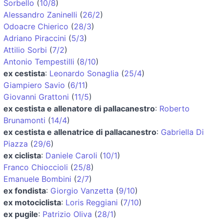
Sorbello
(
10/8
)
Alessandro Zaninelli
(
26/2
)
Odoacre Chierico
(
28/3
)
Adriano Piraccini
(
5/3
)
Attilio Sorbi
(
7/2
)
Antonio Tempestilli
(
8/10
)
ex cestista
:
Leonardo Sonaglia
(
25/4
)
Giampiero Savio
(
6/11
)
Giovanni Grattoni
(
11/5
)
ex cestista e allenatore di pallacanestro
:
Roberto
Brunamonti
(
14/4
)
ex cestista e allenatrice di pallacanestro
:
Gabriella Di
Piazza
(
29/6
)
ex ciclista
:
Daniele Caroli
(
10/1
)
Franco Chioccioli
(
25/8
)
Emanuele Bombini
(
2/7
)
ex fondista
:
Giorgio Vanzetta
(
9/10
)
ex motociclista
:
Loris Reggiani
(
7/10
)
ex pugile
:
Patrizio Oliva
(
28/1
)