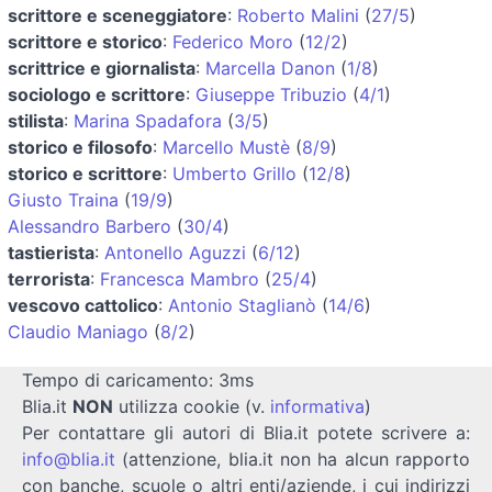
scrittore e sceneggiatore
:
Roberto Malini
(
27/5
)
scrittore e storico
:
Federico Moro
(
12/2
)
scrittrice e giornalista
:
Marcella Danon
(
1/8
)
sociologo e scrittore
:
Giuseppe Tribuzio
(
4/1
)
stilista
:
Marina Spadafora
(
3/5
)
storico e filosofo
:
Marcello Mustè
(
8/9
)
storico e scrittore
:
Umberto Grillo
(
12/8
)
Giusto Traina
(
19/9
)
Alessandro Barbero
(
30/4
)
tastierista
:
Antonello Aguzzi
(
6/12
)
terrorista
:
Francesca Mambro
(
25/4
)
vescovo cattolico
:
Antonio Staglianò
(
14/6
)
Claudio Maniago
(
8/2
)
Tempo di caricamento: 3ms
Blia.it
NON
utilizza cookie (v.
informativa
)
Per contattare gli autori di Blia.it potete scrivere a:
info@blia.it
(attenzione, blia.it non ha alcun rapporto
con banche, scuole o altri enti/aziende, i cui indirizzi