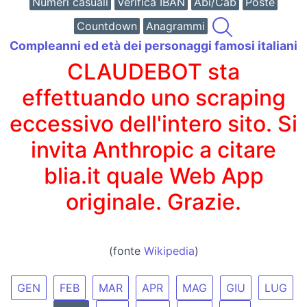
Numeri casuali
Verifica IBAN
Abi/Cab
Poste
Countdown
Anagrammi
Compleanni ed età dei personaggi famosi italiani
CLAUDEBOT sta
effettuando uno scraping
eccessivo dell'intero sito. Si
invita Anthropic a citare
blia.it quale Web App
originale. Grazie.
(fonte
Wikipedia
)
GEN
FEB
MAR
APR
MAG
GIU
LUG