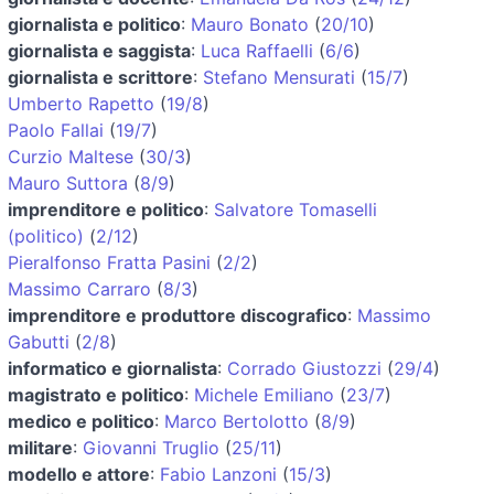
giornalista e politico
:
Mauro Bonato
(
20/10
)
giornalista e saggista
:
Luca Raffaelli
(
6/6
)
giornalista e scrittore
:
Stefano Mensurati
(
15/7
)
Umberto Rapetto
(
19/8
)
Paolo Fallai
(
19/7
)
Curzio Maltese
(
30/3
)
Mauro Suttora
(
8/9
)
imprenditore e politico
:
Salvatore Tomaselli
(politico)
(
2/12
)
Pieralfonso Fratta Pasini
(
2/2
)
Massimo Carraro
(
8/3
)
imprenditore e produttore discografico
:
Massimo
Gabutti
(
2/8
)
informatico e giornalista
:
Corrado Giustozzi
(
29/4
)
magistrato e politico
:
Michele Emiliano
(
23/7
)
medico e politico
:
Marco Bertolotto
(
8/9
)
militare
:
Giovanni Truglio
(
25/11
)
modello e attore
:
Fabio Lanzoni
(
15/3
)