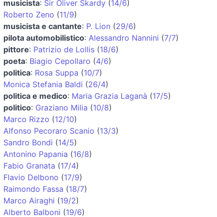
musicista
:
Sir Oliver Skardy
(
14/6
)
Roberto Zeno
(
11/9
)
musicista e cantante
:
P. Lion
(
29/6
)
pilota automobilistico
:
Alessandro Nannini
(
7/7
)
pittore
:
Patrizio de Lollis
(
18/6
)
poeta
:
Biagio Cepollaro
(
4/6
)
politica
:
Rosa Suppa
(
10/7
)
Monica Stefania Baldi
(
26/4
)
politica e medico
:
Maria Grazia Laganà
(
17/5
)
politico
:
Graziano Milia
(
10/8
)
Marco Rizzo
(
12/10
)
Alfonso Pecoraro Scanio
(
13/3
)
Sandro Bondi
(
14/5
)
Antonino Papania
(
16/8
)
Fabio Granata
(
17/4
)
Flavio Delbono
(
17/9
)
Raimondo Fassa
(
18/7
)
Marco Airaghi
(
19/2
)
Alberto Balboni
(
19/6
)