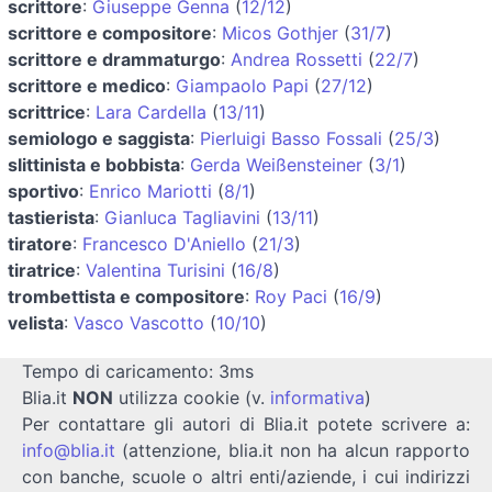
scrittore
:
Giuseppe Genna
(
12/12
)
scrittore e compositore
:
Micos Gothjer
(
31/7
)
scrittore e drammaturgo
:
Andrea Rossetti
(
22/7
)
scrittore e medico
:
Giampaolo Papi
(
27/12
)
scrittrice
:
Lara Cardella
(
13/11
)
semiologo e saggista
:
Pierluigi Basso Fossali
(
25/3
)
slittinista e bobbista
:
Gerda Weißensteiner
(
3/1
)
sportivo
:
Enrico Mariotti
(
8/1
)
tastierista
:
Gianluca Tagliavini
(
13/11
)
tiratore
:
Francesco D'Aniello
(
21/3
)
tiratrice
:
Valentina Turisini
(
16/8
)
trombettista e compositore
:
Roy Paci
(
16/9
)
velista
:
Vasco Vascotto
(
10/10
)
Tempo di caricamento: 3ms
Blia.it
NON
utilizza cookie (v.
informativa
)
Per contattare gli autori di Blia.it potete scrivere a:
info@blia.it
(attenzione, blia.it non ha alcun rapporto
con banche, scuole o altri enti/aziende, i cui indirizzi