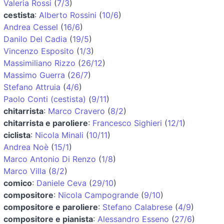
Valeria Rossi
(
7/3
)
cestista
:
Alberto Rossini
(
10/6
)
Andrea Cessel
(
16/6
)
Danilo Del Cadia
(
19/5
)
Vincenzo Esposito
(
1/3
)
Massimiliano Rizzo
(
26/12
)
Massimo Guerra
(
26/7
)
Stefano Attruia
(
4/6
)
Paolo Conti (cestista)
(
9/11
)
chitarrista
:
Marco Cravero
(
8/2
)
chitarrista e paroliere
:
Francesco Sighieri
(
12/1
)
ciclista
:
Nicola Minali
(
10/11
)
Andrea Noè
(
15/1
)
Marco Antonio Di Renzo
(
1/8
)
Marco Villa
(
8/2
)
comico
:
Daniele Ceva
(
29/10
)
compositore
:
Nicola Campogrande
(
9/10
)
compositore e paroliere
:
Stefano Calabrese
(
4/9
)
compositore e pianista
:
Alessandro Esseno
(
27/6
)