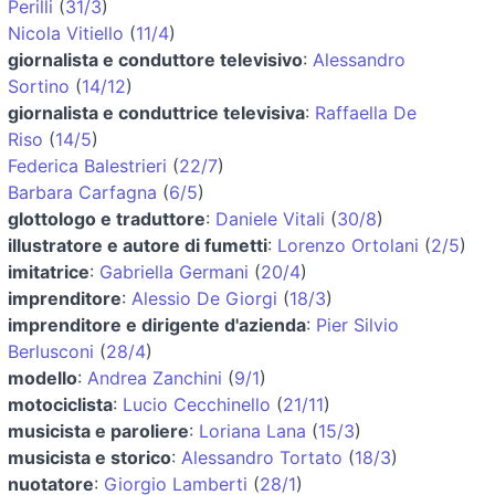
Perilli
(
31/3
)
Nicola Vitiello
(
11/4
)
giornalista e conduttore televisivo
:
Alessandro
Sortino
(
14/12
)
giornalista e conduttrice televisiva
:
Raffaella De
Riso
(
14/5
)
Federica Balestrieri
(
22/7
)
Barbara Carfagna
(
6/5
)
glottologo e traduttore
:
Daniele Vitali
(
30/8
)
illustratore e autore di fumetti
:
Lorenzo Ortolani
(
2/5
)
imitatrice
:
Gabriella Germani
(
20/4
)
imprenditore
:
Alessio De Giorgi
(
18/3
)
imprenditore e dirigente d'azienda
:
Pier Silvio
Berlusconi
(
28/4
)
modello
:
Andrea Zanchini
(
9/1
)
motociclista
:
Lucio Cecchinello
(
21/11
)
musicista e paroliere
:
Loriana Lana
(
15/3
)
musicista e storico
:
Alessandro Tortato
(
18/3
)
nuotatore
:
Giorgio Lamberti
(
28/1
)