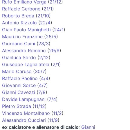
Rufo Emiliano Verga
(
21/12
)
Raffaele Cerbone
(
21/1
)
Roberto Breda
(
21/10
)
Antonio Rizzolo
(
22/4
)
Gian Paolo Manighetti
(
24/1
)
Maurizio Franzone
(
25/5
)
Giordano Caini
(
28/3
)
Alessandro Romano
(
29/9
)
Gianluca Sordo
(
2/12
)
Giuseppe Taglialatela
(
2/1
)
Mario Caruso
(
30/7
)
Raffaele Paolino
(
4/4
)
Giovanni Sorce
(
4/7
)
Gianni Cavezzi
(
7/8
)
Davide Lampugnani
(
7/4
)
Pietro Strada
(
11/12
)
Vincenzo Montalbano
(
11/2
)
Alessandro Cucciari
(
11/9
)
ex calciatore e allenatore di calcio
:
Gianni