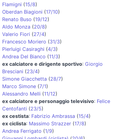
Flamigni
(
15/8
)
Oberdan Biagioni
(
17/10
)
Renato Buso
(
19/12
)
Aldo Monza
(
20/8
)
Valerio Fiori
(
27/4
)
Francesco Moriero
(
31/3
)
Pierluigi Casiraghi
(
4/3
)
Andrea Del Bianco
(
11/3
)
ex calciatore e dirigente sportivo
:
Giorgio
Bresciani
(
23/4
)
Simone Giacchetta
(
28/7
)
Marco Simone
(
7/1
)
Alessandro Melli
(
11/12
)
ex calciatore e personaggio televisivo
:
Felice
Centofanti
(
23/5
)
ex cestista
:
Fabrizio Ambrassa
(
15/4
)
ex ciclista
:
Massimo Strazzer
(
17/8
)
Andrea Ferrigato
(
1/9
)
Giovanni Lombardi (ciclista)
(
20/6
)