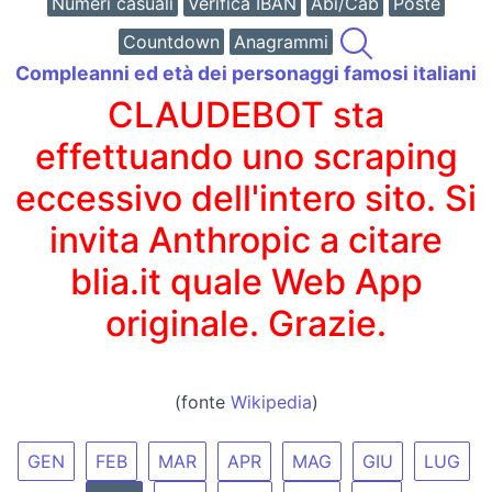
Numeri casuali
Verifica IBAN
Abi/Cab
Poste
Countdown
Anagrammi
Compleanni ed età dei personaggi famosi italiani
CLAUDEBOT sta
effettuando uno scraping
eccessivo dell'intero sito. Si
invita Anthropic a citare
blia.it quale Web App
originale. Grazie.
(fonte
Wikipedia
)
GEN
FEB
MAR
APR
MAG
GIU
LUG