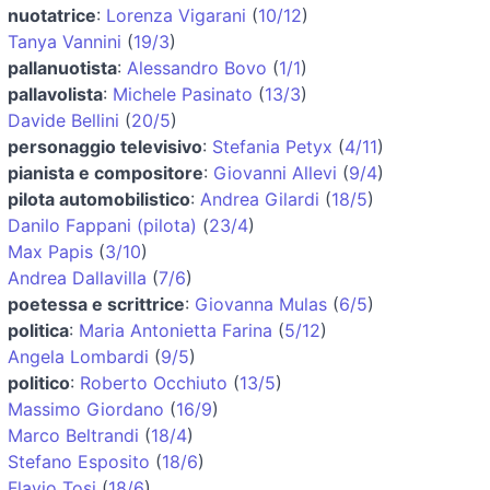
nuotatrice
:
Lorenza Vigarani
(
10/12
)
Tanya Vannini
(
19/3
)
pallanuotista
:
Alessandro Bovo
(
1/1
)
pallavolista
:
Michele Pasinato
(
13/3
)
Davide Bellini
(
20/5
)
personaggio televisivo
:
Stefania Petyx
(
4/11
)
pianista e compositore
:
Giovanni Allevi
(
9/4
)
pilota automobilistico
:
Andrea Gilardi
(
18/5
)
Danilo Fappani (pilota)
(
23/4
)
Max Papis
(
3/10
)
Andrea Dallavilla
(
7/6
)
poetessa e scrittrice
:
Giovanna Mulas
(
6/5
)
politica
:
Maria Antonietta Farina
(
5/12
)
Angela Lombardi
(
9/5
)
politico
:
Roberto Occhiuto
(
13/5
)
Massimo Giordano
(
16/9
)
Marco Beltrandi
(
18/4
)
Stefano Esposito
(
18/6
)
Flavio Tosi
(
18/6
)