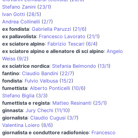
Stefano Zanini
(
23/1
)
Ivan Gotti
(
28/5
)
Andrea Collinelli
(
2/7
)
ex fondista
:
Gabriella Paruzzi
(
21/6
)
ex pallavolista
:
Francesco Lavorato
(
21/1
)
ex sciatore alpino
:
Fabrizio Tescari
(
6/4
)
ex sciatore alpino e allenatore di sci alpino
:
Angelo
Weiss
(
9/2
)
ex sciatrice nordica
:
Stefania Belmondo
(
13/1
)
fantino
:
Claudio Bandini
(
22/7
)
fondista
:
Fulvio Valbusa
(
15/2
)
fumettista
:
Alberto Ponticelli
(
10/6
)
Stefano Biglia
(
3/3
)
fumettista e regista
:
Matteo Resinanti
(
25/1
)
ginnasta
:
Jury Chechi
(
11/10
)
giornalista
:
Claudio Cugusi
(
3/7
)
Valentina Loiero
(
8/6
)
giornalista e conduttore radiofonico
:
Francesco