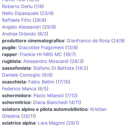
Roberto Deriu
(
1/6
)
Nello Dipasquale
(
23/4
)
Raffaele Fitto
(
28/8
)
Angelo Alessandri
(
29/9
)
Andrea Orlando
(
8/2
)
produttore cinematografico
:
Gianfranco de Rosa
(
24/9
)
pugile
:
Giacobbe Fragomeni
(
13/8
)
rapper
:
Frankie HI-NRG MC
(
18/7
)
rugbista
:
Alessandro Moscardi
(
26/3
)
sassofonista
:
Stefano Di Battista
(
14/2
)
Daniele Comoglio
(
9/8
)
scacchista
:
Fabio Bellini
(
17/10
)
Federico Manca
(
6/5
)
schermidore
:
Paolo Milanoli
(
7/12
)
schermitrice
:
Diana Bianchedi
(
4/11
)
sciatore alpino e pilota automobilistico
:
Kristian
Ghedina
(
20/11
)
sciatrice alpina
:
Lara Magoni
(
29/1
)