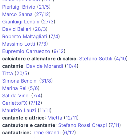
Pierluigi Brivio
(
21/5
)
Marco Sanna
(
27/12
)
Gianluigi Lentini
(
27/3
)
David Balleri
(
28/3
)
Roberto Maltagliati
(
7/4
)
Massimo Lotti
(
7/3
)
Eupremio Carruezzo
(
9/12
)
calciatore e allenatore di calcio
:
Stefano Sottili
(
4/10
)
cantante
:
Davide Morandi
(
10/4
)
Titta
(
20/5
)
Simona Bencini
(
31/8
)
Marina Rei
(
5/6
)
Sal da Vinci
(
7/4
)
CarlettoFX
(
7/12
)
Maurizio Lauzi
(
11/11
)
cantante e attrice
:
Mietta
(
12/11
)
cantautore e cantante
:
Stefano Rossi Crespi
(
7/11
)
cantautrice
:
Irene Grandi
(
6/12
)