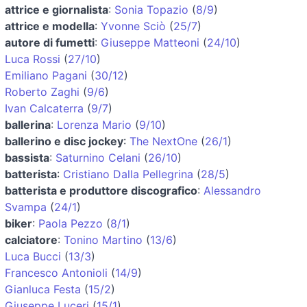
attrice e giornalista
:
Sonia Topazio
(
8/9
)
attrice e modella
:
Yvonne Sciò
(
25/7
)
autore di fumetti
:
Giuseppe Matteoni
(
24/10
)
Luca Rossi
(
27/10
)
Emiliano Pagani
(
30/12
)
Roberto Zaghi
(
9/6
)
Ivan Calcaterra
(
9/7
)
ballerina
:
Lorenza Mario
(
9/10
)
ballerino e disc jockey
:
The NextOne
(
26/1
)
bassista
:
Saturnino Celani
(
26/10
)
batterista
:
Cristiano Dalla Pellegrina
(
28/5
)
batterista e produttore discografico
:
Alessandro
Svampa
(
24/1
)
biker
:
Paola Pezzo
(
8/1
)
calciatore
:
Tonino Martino
(
13/6
)
Luca Bucci
(
13/3
)
Francesco Antonioli
(
14/9
)
Gianluca Festa
(
15/2
)
Giuseppe Luceri
(
15/1
)