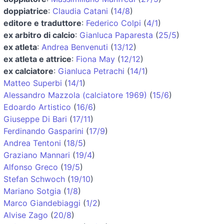
doppiatrice
:
Claudia Catani
(
14/8
)
editore e traduttore
:
Federico Colpi
(
4/1
)
ex arbitro di calcio
:
Gianluca Paparesta
(
25/5
)
ex atleta
:
Andrea Benvenuti
(
13/12
)
ex atleta e attrice
:
Fiona May
(
12/12
)
ex calciatore
:
Gianluca Petrachi
(
14/1
)
Matteo Superbi
(
14/1
)
Alessandro Mazzola (calciatore 1969)
(
15/6
)
Edoardo Artistico
(
16/6
)
Giuseppe Di Bari
(
17/11
)
Ferdinando Gasparini
(
17/9
)
Andrea Tentoni
(
18/5
)
Graziano Mannari
(
19/4
)
Alfonso Greco
(
19/5
)
Stefan Schwoch
(
19/10
)
Mariano Sotgia
(
1/8
)
Marco Giandebiaggi
(
1/2
)
Alvise Zago
(
20/8
)