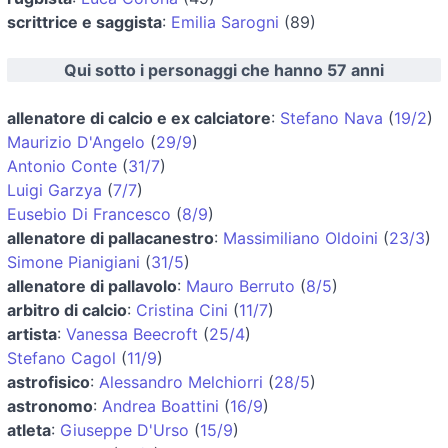
scrittrice e saggista
:
Emilia Sarogni
(89)
Qui sotto i personaggi che hanno 57 anni
allenatore di calcio e ex calciatore
:
Stefano Nava
(
19/2
)
Maurizio D'Angelo
(
29/9
)
Antonio Conte
(
31/7
)
Luigi Garzya
(
7/7
)
Eusebio Di Francesco
(
8/9
)
allenatore di pallacanestro
:
Massimiliano Oldoini
(
23/3
)
Simone Pianigiani
(
31/5
)
allenatore di pallavolo
:
Mauro Berruto
(
8/5
)
arbitro di calcio
:
Cristina Cini
(
11/7
)
artista
:
Vanessa Beecroft
(
25/4
)
Stefano Cagol
(
11/9
)
astrofisico
:
Alessandro Melchiorri
(
28/5
)
astronomo
:
Andrea Boattini
(
16/9
)
atleta
:
Giuseppe D'Urso
(
15/9
)