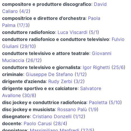
compositore e produttore discografico
:
David
Caliaro
(
4/2
)
compositrice e direttore d'orchestra
:
Paola
Palma
(
17/3
)
conduttore radiofonico
:
Luca Viscardi
(
5/1
)
conduttore radiofonico e conduttore televisivo
:
Fulvio
Giuliani
(
29/10
)
conduttore televisivo e attore teatrale
:
Giovanni
Muciaccia
(
26/12
)
conduttore televisivo e giornalista
:
Igor Righetti
(
25/6
)
criminale
:
Giuseppe De Stefano
(
1/12
)
dirigente d'azienda
:
Rudy Zerbi
(
3/2
)
dirigente sportivo e ex calciatore
:
Salvatore
Avallone
(
30/8
)
disc jockey e conduttrice radiofonica
:
Paoletta
(
5/10
)
disc jockey e musicista
:
Rossano Palù
(
1/9
)
disegnatore
:
Cristiano Donzelli
(
1/12
)
docente
:
Paolo Carusi
(
28/4
)
doppiatore
:
Massimiliano Manfredi
(
27/5
)