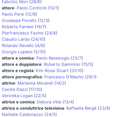
Fabrizio Mori
(
28/6
)
attore
:
Paolo Conticini
(
10/1
)
Paolo Persi
(
12/8
)
Giuseppe Fiorello
(
12/3
)
Roberto Farnesi
(
19/7
)
Pierfrancesco Favino
(
24/8
)
Claudio Lardo
(
24/10
)
Rolando Ravello
(
4/6
)
Giorgio Lupano
(
5/10
)
attore e comico
:
Paolo Kessisoglu
(
25/7
)
attore e doppiatore
:
Roberto Gammino
(
15/5
)
attore e regista
:
Kim Rossi Stuart
(
31/10
)
attore pornografico
:
Francesco D'Macho
(
29/1
)
attrice
:
Marianna Morandi
(
14/2
)
Cecilia Dazzi
(
17/10
)
Veronika Logan
(
22/5
)
attrice e comica
:
Debora Villa
(
13/4
)
attrice e conduttrice televisiva
:
Raffaella Bergè
(
23/9
)
Nathalie Caldonazzo
(
24/5
)