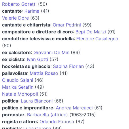
Roberto Goretti
(50)
cantante
:
Karima
(41)
Valerie Dore
(63)
cantante e chitarrista
:
Omar Pedrini
(59)
compositore e direttore di coro
:
Bepi De Marzi
(91)
conduttrice televisiva e modella
:
Elenoire Casalegno
(50)
ex calciatore
:
Giovanni De Min
(86)
ex ciclista
:
Ivan Gotti
(57)
hockeista su ghiaccio
:
Sabina Florian
(43)
pallavolista
:
Mattia Rosso
(41)
Claudio Saiani
(46)
Marika Serafin
(49)
Natale Monopoli
(51)
politica
:
Laura Bianconi
(66)
politico e imprenditore
:
Andrea Marcucci
(61)
pornostar
:
Barbarella (attrice)
(1963-2015)
regista e attore
:
Orlando Forioso
(67)
rugbista
:
Luca Corona
(49)