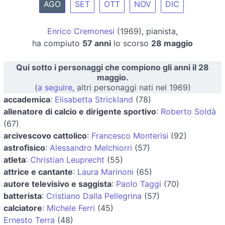
AGO
SET
OTT
NOV
DIC
Enrico Cremonesi
(1969), pianista,
ha compiuto
57 anni
lo scorso
28 maggio
Qui sotto i personaggi che compiono gli anni il 28
maggio.
(
a seguire
, altri personaggi nati nel 1969)
accademica
:
Elisabetta Strickland
(78)
allenatore di calcio e dirigente sportivo
:
Roberto Soldà
(67)
arcivescovo cattolico
:
Francesco Monterisi
(92)
astrofisico
:
Alessandro Melchiorri
(57)
atleta
:
Christian Leuprecht
(55)
attrice e cantante
:
Laura Marinoni
(65)
autore televisivo e saggista
:
Paolo Taggi
(70)
batterista
:
Cristiano Dalla Pellegrina
(57)
calciatore
:
Michele Ferri
(45)
Ernesto Terra
(48)