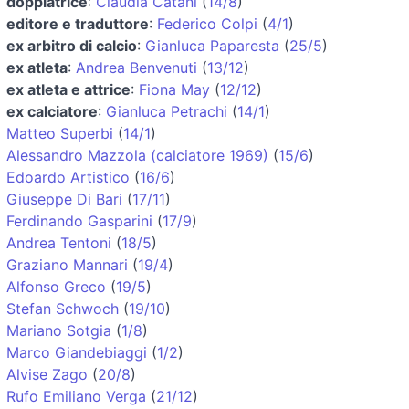
doppiatrice
:
Claudia Catani
(
14/8
)
editore e traduttore
:
Federico Colpi
(
4/1
)
ex arbitro di calcio
:
Gianluca Paparesta
(
25/5
)
ex atleta
:
Andrea Benvenuti
(
13/12
)
ex atleta e attrice
:
Fiona May
(
12/12
)
ex calciatore
:
Gianluca Petrachi
(
14/1
)
Matteo Superbi
(
14/1
)
Alessandro Mazzola (calciatore 1969)
(
15/6
)
Edoardo Artistico
(
16/6
)
Giuseppe Di Bari
(
17/11
)
Ferdinando Gasparini
(
17/9
)
Andrea Tentoni
(
18/5
)
Graziano Mannari
(
19/4
)
Alfonso Greco
(
19/5
)
Stefan Schwoch
(
19/10
)
Mariano Sotgia
(
1/8
)
Marco Giandebiaggi
(
1/2
)
Alvise Zago
(
20/8
)
Rufo Emiliano Verga
(
21/12
)