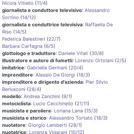
Nicola Vitiello
(
11/4
)
giornalista e conduttore televisivo
:
Alessandro
Sortino
(
14/12
)
giornalista e conduttrice televisiva
:
Raffaella De
Riso
(
14/5
)
Federica Balestrieri
(
22/7
)
Barbara Carfagna
(
6/5
)
glottologo e traduttore
:
Daniele Vitali
(
30/8
)
illustratore e autore di fumetti
:
Lorenzo Ortolani
(
2/5
)
imitatrice
:
Gabriella Germani
(
20/4
)
imprenditore
:
Alessio De Giorgi
(
18/3
)
imprenditore e dirigente d'azienda
:
Pier Silvio
Berlusconi
(
28/4
)
modello
:
Andrea Zanchini
(
9/1
)
motociclista
:
Lucio Cecchinello
(
21/11
)
musicista e paroliere
:
Loriana Lana
(
15/3
)
musicista e storico
:
Alessandro Tortato
(
18/3
)
nuotatore
:
Giorgio Lamberti
(
28/1
)
nuotatrice
:
Lorenza Vigarani
(
10/12
)