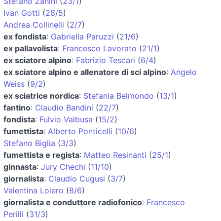
Stefano Zanini
(
23/1
)
Ivan Gotti
(
28/5
)
Andrea Collinelli
(
2/7
)
ex fondista
:
Gabriella Paruzzi
(
21/6
)
ex pallavolista
:
Francesco Lavorato
(
21/1
)
ex sciatore alpino
:
Fabrizio Tescari
(
6/4
)
ex sciatore alpino e allenatore di sci alpino
:
Angelo
Weiss
(
9/2
)
ex sciatrice nordica
:
Stefania Belmondo
(
13/1
)
fantino
:
Claudio Bandini
(
22/7
)
fondista
:
Fulvio Valbusa
(
15/2
)
fumettista
:
Alberto Ponticelli
(
10/6
)
Stefano Biglia
(
3/3
)
fumettista e regista
:
Matteo Resinanti
(
25/1
)
ginnasta
:
Jury Chechi
(
11/10
)
giornalista
:
Claudio Cugusi
(
3/7
)
Valentina Loiero
(
8/6
)
giornalista e conduttore radiofonico
:
Francesco
Perilli
(
31/3
)