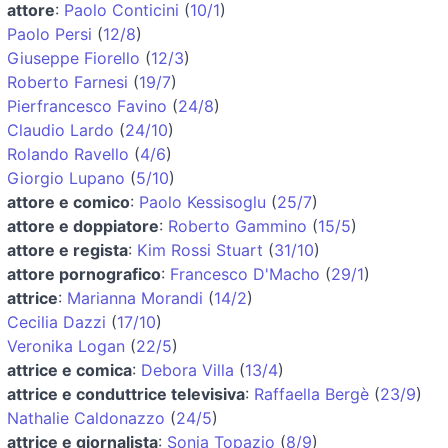
attore
:
Paolo Conticini
(
10/1
)
Paolo Persi
(
12/8
)
Giuseppe Fiorello
(
12/3
)
Roberto Farnesi
(
19/7
)
Pierfrancesco Favino
(
24/8
)
Claudio Lardo
(
24/10
)
Rolando Ravello
(
4/6
)
Giorgio Lupano
(
5/10
)
attore e comico
:
Paolo Kessisoglu
(
25/7
)
attore e doppiatore
:
Roberto Gammino
(
15/5
)
attore e regista
:
Kim Rossi Stuart
(
31/10
)
attore pornografico
:
Francesco D'Macho
(
29/1
)
attrice
:
Marianna Morandi
(
14/2
)
Cecilia Dazzi
(
17/10
)
Veronika Logan
(
22/5
)
attrice e comica
:
Debora Villa
(
13/4
)
attrice e conduttrice televisiva
:
Raffaella Bergè
(
23/9
)
Nathalie Caldonazzo
(
24/5
)
attrice e giornalista
:
Sonia Topazio
(
8/9
)