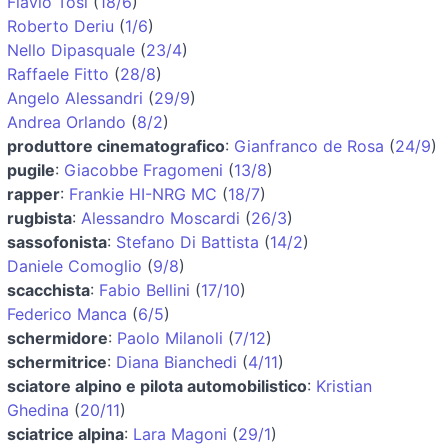
Flavio Tosi
(
18/6
)
Roberto Deriu
(
1/6
)
Nello Dipasquale
(
23/4
)
Raffaele Fitto
(
28/8
)
Angelo Alessandri
(
29/9
)
Andrea Orlando
(
8/2
)
produttore cinematografico
:
Gianfranco de Rosa
(
24/9
)
pugile
:
Giacobbe Fragomeni
(
13/8
)
rapper
:
Frankie HI-NRG MC
(
18/7
)
rugbista
:
Alessandro Moscardi
(
26/3
)
sassofonista
:
Stefano Di Battista
(
14/2
)
Daniele Comoglio
(
9/8
)
scacchista
:
Fabio Bellini
(
17/10
)
Federico Manca
(
6/5
)
schermidore
:
Paolo Milanoli
(
7/12
)
schermitrice
:
Diana Bianchedi
(
4/11
)
sciatore alpino e pilota automobilistico
:
Kristian
Ghedina
(
20/11
)
sciatrice alpina
:
Lara Magoni
(
29/1
)