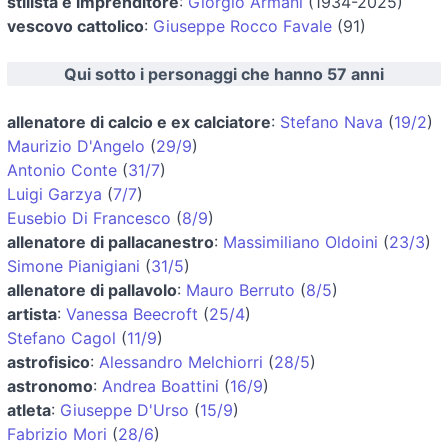
stilista e imprenditore
:
Giorgio Armani
(1934-2025)
vescovo cattolico
:
Giuseppe Rocco Favale
(91)
Qui sotto i personaggi che hanno 57 anni
allenatore di calcio e ex calciatore
:
Stefano Nava
(
19/2
)
Maurizio D'Angelo
(
29/9
)
Antonio Conte
(
31/7
)
Luigi Garzya
(
7/7
)
Eusebio Di Francesco
(
8/9
)
allenatore di pallacanestro
:
Massimiliano Oldoini
(
23/3
)
Simone Pianigiani
(
31/5
)
allenatore di pallavolo
:
Mauro Berruto
(
8/5
)
artista
:
Vanessa Beecroft
(
25/4
)
Stefano Cagol
(
11/9
)
astrofisico
:
Alessandro Melchiorri
(
28/5
)
astronomo
:
Andrea Boattini
(
16/9
)
atleta
:
Giuseppe D'Urso
(
15/9
)
Fabrizio Mori
(
28/6
)