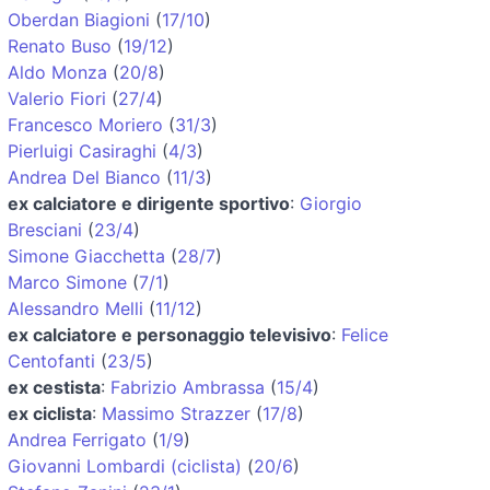
Oberdan Biagioni
(
17/10
)
Renato Buso
(
19/12
)
Aldo Monza
(
20/8
)
Valerio Fiori
(
27/4
)
Francesco Moriero
(
31/3
)
Pierluigi Casiraghi
(
4/3
)
Andrea Del Bianco
(
11/3
)
ex calciatore e dirigente sportivo
:
Giorgio
Bresciani
(
23/4
)
Simone Giacchetta
(
28/7
)
Marco Simone
(
7/1
)
Alessandro Melli
(
11/12
)
ex calciatore e personaggio televisivo
:
Felice
Centofanti
(
23/5
)
ex cestista
:
Fabrizio Ambrassa
(
15/4
)
ex ciclista
:
Massimo Strazzer
(
17/8
)
Andrea Ferrigato
(
1/9
)
Giovanni Lombardi (ciclista)
(
20/6
)