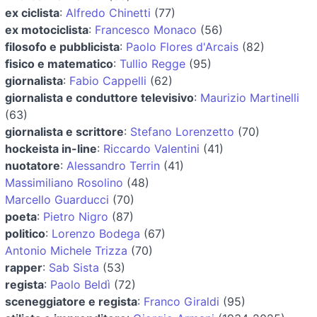
ex ciclista
:
Alfredo Chinetti
(77)
ex motociclista
:
Francesco Monaco
(56)
filosofo e pubblicista
:
Paolo Flores d'Arcais
(82)
fisico e matematico
:
Tullio Regge
(95)
giornalista
:
Fabio Cappelli
(62)
giornalista e conduttore televisivo
:
Maurizio Martinelli
(63)
giornalista e scrittore
:
Stefano Lorenzetto
(70)
hockeista in-line
:
Riccardo Valentini
(41)
nuotatore
:
Alessandro Terrin
(41)
Massimiliano Rosolino
(48)
Marcello Guarducci
(70)
poeta
:
Pietro Nigro
(87)
politico
:
Lorenzo Bodega
(67)
Antonio Michele Trizza
(70)
rapper
:
Sab Sista
(53)
regista
:
Paolo Beldì
(72)
sceneggiatore e regista
:
Franco Giraldi
(95)