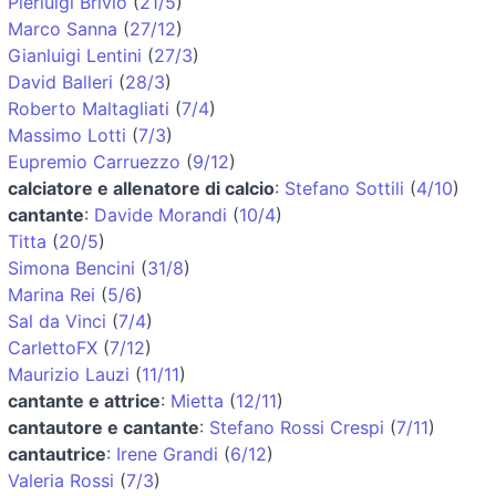
Pierluigi Brivio
(
21/5
)
Marco Sanna
(
27/12
)
Gianluigi Lentini
(
27/3
)
David Balleri
(
28/3
)
Roberto Maltagliati
(
7/4
)
Massimo Lotti
(
7/3
)
Eupremio Carruezzo
(
9/12
)
calciatore e allenatore di calcio
:
Stefano Sottili
(
4/10
)
cantante
:
Davide Morandi
(
10/4
)
Titta
(
20/5
)
Simona Bencini
(
31/8
)
Marina Rei
(
5/6
)
Sal da Vinci
(
7/4
)
CarlettoFX
(
7/12
)
Maurizio Lauzi
(
11/11
)
cantante e attrice
:
Mietta
(
12/11
)
cantautore e cantante
:
Stefano Rossi Crespi
(
7/11
)
cantautrice
:
Irene Grandi
(
6/12
)
Valeria Rossi
(
7/3
)