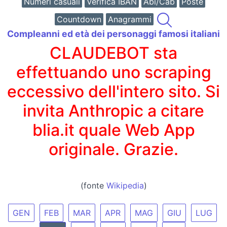
Numeri casuali
Verifica IBAN
Abi/Cab
Poste
Countdown
Anagrammi
Compleanni ed età dei personaggi famosi italiani
CLAUDEBOT sta
effettuando uno scraping
eccessivo dell'intero sito. Si
invita Anthropic a citare
blia.it quale Web App
originale. Grazie.
(fonte
Wikipedia
)
GEN
FEB
MAR
APR
MAG
GIU
LUG