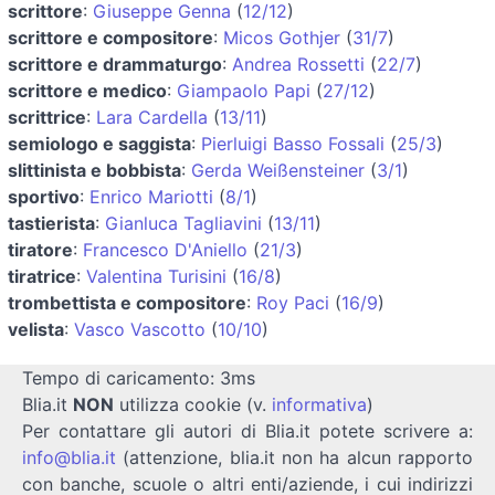
scrittore
:
Giuseppe Genna
(
12/12
)
scrittore e compositore
:
Micos Gothjer
(
31/7
)
scrittore e drammaturgo
:
Andrea Rossetti
(
22/7
)
scrittore e medico
:
Giampaolo Papi
(
27/12
)
scrittrice
:
Lara Cardella
(
13/11
)
semiologo e saggista
:
Pierluigi Basso Fossali
(
25/3
)
slittinista e bobbista
:
Gerda Weißensteiner
(
3/1
)
sportivo
:
Enrico Mariotti
(
8/1
)
tastierista
:
Gianluca Tagliavini
(
13/11
)
tiratore
:
Francesco D'Aniello
(
21/3
)
tiratrice
:
Valentina Turisini
(
16/8
)
trombettista e compositore
:
Roy Paci
(
16/9
)
velista
:
Vasco Vascotto
(
10/10
)
Tempo di caricamento: 3ms
Blia.it
NON
utilizza cookie (v.
informativa
)
Per contattare gli autori di Blia.it potete scrivere a:
info@blia.it
(attenzione, blia.it non ha alcun rapporto
con banche, scuole o altri enti/aziende, i cui indirizzi