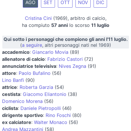
AGO
SET
OTT
NOV
DIC
Cristina Cini
(1969), arbitro di calcio,
ha compiuto
57 anni
lo scorso
11 luglio
Qui sotto i personaggi che compiono gli anni l'11 luglio.
(
a seguire
, altri personaggi nati nel 1969)
accademico
:
Giancarlo Movia
(89)
allenatore di calcio
:
Fabrizio Castori
(72)
annunciatrice televisiva
:
Nives Zegna
(91)
attore
:
Paolo Bufalino
(56)
Lino Banfi
(90)
attrice
:
Roberta Garzia
(54)
cestista
:
Giacomo Eliantonio
(38)
Domenico Morena
(56)
ciclista
:
Daniele Pietropolli
(46)
dirigente sportivo
:
Rino Foschi
(80)
ex calciatore
:
Walter Monaco
(56)
Andrea Mazzantini
(58)