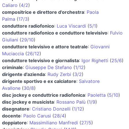
Caliaro
(
4/2
)
compositrice e direttore d'orchestra
:
Paola
Palma
(
17/3
)
conduttore radiofonico
:
Luca Viscardi
(
5/1
)
conduttore radiofonico e conduttore televisivo
:
Fulvio
Giuliani
(
29/10
)
conduttore televisivo e attore teatrale
:
Giovanni
Muciaccia
(
26/12
)
conduttore televisivo e giornalista
:
Igor Righetti
(
25/6
)
criminale
:
Giuseppe De Stefano
(
1/12
)
dirigente d'azienda
:
Rudy Zerbi
(
3/2
)
dirigente sportivo e ex calciatore
:
Salvatore
Avallone
(
30/8
)
disc jockey e conduttrice radiofonica
:
Paoletta
(
5/10
)
disc jockey e musicista
:
Rossano Palù
(
1/9
)
disegnatore
:
Cristiano Donzelli
(
1/12
)
docente
:
Paolo Carusi
(
28/4
)
doppiatore
:
Massimiliano Manfredi
(
27/5
)