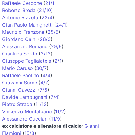
Raffaele Cerbone
(
21/1
)
Roberto Breda
(
21/10
)
Antonio Rizzolo
(
22/4
)
Gian Paolo Manighetti
(
24/1
)
Maurizio Franzone
(
25/5
)
Giordano Caini
(
28/3
)
Alessandro Romano
(
29/9
)
Gianluca Sordo
(
2/12
)
Giuseppe Taglialatela
(
2/1
)
Mario Caruso
(
30/7
)
Raffaele Paolino
(
4/4
)
Giovanni Sorce
(
4/7
)
Gianni Cavezzi
(
7/8
)
Davide Lampugnani
(
7/4
)
Pietro Strada
(
11/12
)
Vincenzo Montalbano
(
11/2
)
Alessandro Cucciari
(
11/9
)
ex calciatore e allenatore di calcio
:
Gianni
Flamigni
(
15/8
)