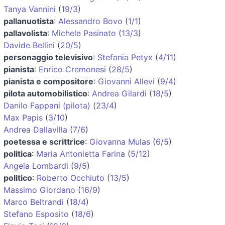
Tanya Vannini
(
19/3
)
pallanuotista
:
Alessandro Bovo
(
1/1
)
pallavolista
:
Michele Pasinato
(
13/3
)
Davide Bellini
(
20/5
)
personaggio televisivo
:
Stefania Petyx
(
4/11
)
pianista
:
Enrico Cremonesi
(
28/5
)
pianista e compositore
:
Giovanni Allevi
(
9/4
)
pilota automobilistico
:
Andrea Gilardi
(
18/5
)
Danilo Fappani (pilota)
(
23/4
)
Max Papis
(
3/10
)
Andrea Dallavilla
(
7/6
)
poetessa e scrittrice
:
Giovanna Mulas
(
6/5
)
politica
:
Maria Antonietta Farina
(
5/12
)
Angela Lombardi
(
9/5
)
politico
:
Roberto Occhiuto
(
13/5
)
Massimo Giordano
(
16/9
)
Marco Beltrandi
(
18/4
)
Stefano Esposito
(
18/6
)