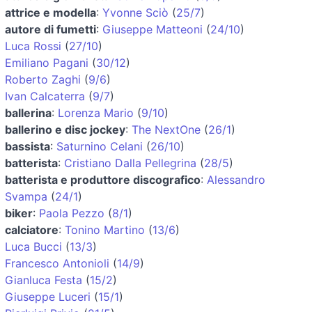
attrice e modella
:
Yvonne Sciò
(
25/7
)
autore di fumetti
:
Giuseppe Matteoni
(
24/10
)
Luca Rossi
(
27/10
)
Emiliano Pagani
(
30/12
)
Roberto Zaghi
(
9/6
)
Ivan Calcaterra
(
9/7
)
ballerina
:
Lorenza Mario
(
9/10
)
ballerino e disc jockey
:
The NextOne
(
26/1
)
bassista
:
Saturnino Celani
(
26/10
)
batterista
:
Cristiano Dalla Pellegrina
(
28/5
)
batterista e produttore discografico
:
Alessandro
Svampa
(
24/1
)
biker
:
Paola Pezzo
(
8/1
)
calciatore
:
Tonino Martino
(
13/6
)
Luca Bucci
(
13/3
)
Francesco Antonioli
(
14/9
)
Gianluca Festa
(
15/2
)
Giuseppe Luceri
(
15/1
)