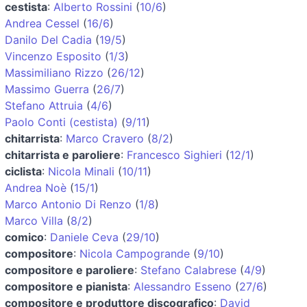
cestista
:
Alberto Rossini
(
10/6
)
Andrea Cessel
(
16/6
)
Danilo Del Cadia
(
19/5
)
Vincenzo Esposito
(
1/3
)
Massimiliano Rizzo
(
26/12
)
Massimo Guerra
(
26/7
)
Stefano Attruia
(
4/6
)
Paolo Conti (cestista)
(
9/11
)
chitarrista
:
Marco Cravero
(
8/2
)
chitarrista e paroliere
:
Francesco Sighieri
(
12/1
)
ciclista
:
Nicola Minali
(
10/11
)
Andrea Noè
(
15/1
)
Marco Antonio Di Renzo
(
1/8
)
Marco Villa
(
8/2
)
comico
:
Daniele Ceva
(
29/10
)
compositore
:
Nicola Campogrande
(
9/10
)
compositore e paroliere
:
Stefano Calabrese
(
4/9
)
compositore e pianista
:
Alessandro Esseno
(
27/6
)
compositore e produttore discografico
:
David