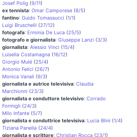
Josef Polig
(
9/11
)
ex tennista
:
Omar Camporese
(
8/5
)
fantino
:
Guido Tomassucci
(
1/1
)
Luigi Bruschelli
(
27/12
)
fotografa
:
Erminia De Luca
(
25/5
)
fotografo e giornalista
:
Giuseppe Lanzi
(
3/3
)
giornalista
:
Alessio Vinci
(
15/4
)
Luisella Costamagna
(
16/12
)
Giorgio Mulé
(
25/4
)
Antonio Felici
(
26/7
)
Monica Vanali
(
9/3
)
giornalista e autrice televisiva
:
Claudia
Marchionni
(
23/3
)
giornalista e conduttore televisivo
:
Corrado
Formigli
(
24/3
)
Milo Infante
(
5/7
)
giornalista e conduttrice televisiva
:
Lucia Blini
(
1/4
)
Tiziana Panella
(
24/4
)
giornalista e scrittore
:
Christian Rocca
(
23/1
)