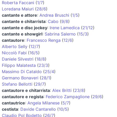
Roberta Faccani
(
1/7
)
Loredana Maiuri
(
28/6
)
cantante e attore
:
Andrea Bruschi
(
1/5
)
cantante e chitarrista
:
Cabo
(
9/8
)
cantante e disc jockey
:
Irene Lamedica
(
21/12
)
cantante e showgirl
:
Sabrina Salerno
(
15/3
)
cantautore
:
Francesco Renga
(
12/6
)
Alberto Selly
(
12/7
)
Niccolò Fabi
(
16/5
)
Daniele Silvestri
(
18/8
)
Filippo Malatesta
(
23/3
)
Massimo Di Cataldo
(
25/4
)
Germano Bonaveri
(
28/1
)
Stefano Bellotti
(
29/7
)
cantautore e chitarrista
:
Alex Britti
(
23/8
)
cantautore e regista
:
Federico Zampaglione
(
29/6
)
cantautrice
:
Angela Milanese
(
5/7
)
cestista
:
Davide Cantarello
(
10/5
)
Claudio Pol Bodetto
(
26/7
)