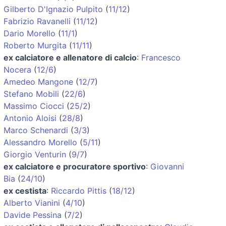
Gilberto D'Ignazio Pulpito
(
11/12
)
Fabrizio Ravanelli
(
11/12
)
Dario Morello
(
11/1
)
Roberto Murgita
(
11/11
)
ex calciatore e allenatore di calcio
:
Francesco
Nocera
(
12/6
)
Amedeo Mangone
(
12/7
)
Stefano Mobili
(
22/6
)
Massimo Ciocci
(
25/2
)
Antonio Aloisi
(
28/8
)
Marco Schenardi
(
3/3
)
Alessandro Morello
(
5/11
)
Giorgio Venturin
(
9/7
)
ex calciatore e procuratore sportivo
:
Giovanni
Bia
(
24/10
)
ex cestista
:
Riccardo Pittis
(
18/12
)
Alberto Vianini
(
4/10
)
Davide Pessina
(
7/2
)