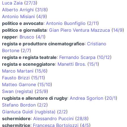
Luca Zaia
(
27/3
)
Alberto Arrighi
(
31/8
)
Antonio Misiani
(
4/9
)
politico e avvocato
:
Antonio Buonfiglio
(
2/11
)
politico e giornalista
:
Gian Piero Ventura Mazzuca
(
14/9
)
rapper
:
Brusco
(
4/1
)
regista e produttore cinematografico
:
Cristiano
Bortone
(
2/7
)
regista e regista teatrale
:
Fernando Scarpa
(
10/12
)
regista e sceneggiatore
:
Manetti Bros.
(
15/1
)
Marco Martani
(
15/6
)
Fausto Brizzi
(
15/11
)
Matteo Garrone
(
15/10
)
Swan (regista)
(
25/9
)
rugbista e allenatore di rugby
:
Andrea Sgorlon
(
20/1
)
Stefano Bordon
(
2/2
)
Gianluca Guidi (rugbista)
(
2/2
)
schermidore
:
Alessandro Puccini
(
28/8
)
schermitrice
:
Francesca Bortolozzi
(
4/5
)