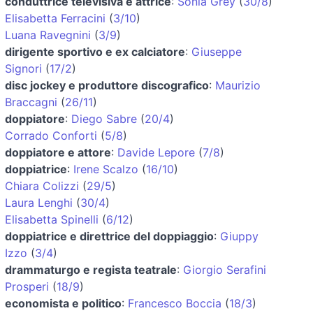
conduttrice televisiva e attrice
:
Sonia Grey
(
30/8
)
Elisabetta Ferracini
(
3/10
)
Luana Ravegnini
(
3/9
)
dirigente sportivo e ex calciatore
:
Giuseppe
Signori
(
17/2
)
disc jockey e produttore discografico
:
Maurizio
Braccagni
(
26/11
)
doppiatore
:
Diego Sabre
(
20/4
)
Corrado Conforti
(
5/8
)
doppiatore e attore
:
Davide Lepore
(
7/8
)
doppiatrice
:
Irene Scalzo
(
16/10
)
Chiara Colizzi
(
29/5
)
Laura Lenghi
(
30/4
)
Elisabetta Spinelli
(
6/12
)
doppiatrice e direttrice del doppiaggio
:
Giuppy
Izzo
(
3/4
)
drammaturgo e regista teatrale
:
Giorgio Serafini
Prosperi
(
18/9
)
economista e politico
:
Francesco Boccia
(
18/3
)