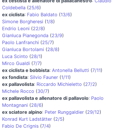
ex cestista e allenatore di pallacanestro
:
Claudio
Coldebella
(
25/6
)
ex ciclista
:
Fabio Baldato
(
13/6
)
Simone Borgheresi
(
1/8
)
Endrio Leoni
(
22/8
)
Gianluca Pianegonda
(
23/9
)
Paolo Lanfranchi
(
25/7
)
Gianluca Bortolami
(
28/8
)
Luca Scinto
(
28/1
)
Mirco Gualdi
(
7/7
)
ex ciclista e bobbista
:
Antonella Bellutti
(
7/11
)
ex fondista
:
Silvio Fauner
(
1/11
)
ex pallavolista
:
Riccardo Michieletto
(
27/2
)
Michele Rocco
(
30/7
)
ex pallavolista e allenatore di pallavolo
:
Paolo
Montagnani
(
28/6
)
ex sciatore alpino
:
Peter Runggaldier
(
29/12
)
Konrad Kurt Ladstätter
(
2/5
)
Fabio De Crignis
(
7/4
)