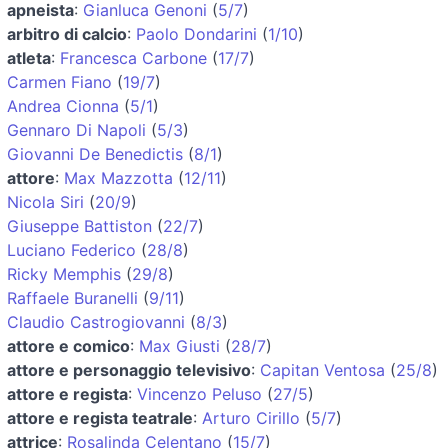
apneista
:
Gianluca Genoni
(
5/7
)
arbitro di calcio
:
Paolo Dondarini
(
1/10
)
atleta
:
Francesca Carbone
(
17/7
)
Carmen Fiano
(
19/7
)
Andrea Cionna
(
5/1
)
Gennaro Di Napoli
(
5/3
)
Giovanni De Benedictis
(
8/1
)
attore
:
Max Mazzotta
(
12/11
)
Nicola Siri
(
20/9
)
Giuseppe Battiston
(
22/7
)
Luciano Federico
(
28/8
)
Ricky Memphis
(
29/8
)
Raffaele Buranelli
(
9/11
)
Claudio Castrogiovanni
(
8/3
)
attore e comico
:
Max Giusti
(
28/7
)
attore e personaggio televisivo
:
Capitan Ventosa
(
25/8
)
attore e regista
:
Vincenzo Peluso
(
27/5
)
attore e regista teatrale
:
Arturo Cirillo
(
5/7
)
attrice
:
Rosalinda Celentano
(
15/7
)