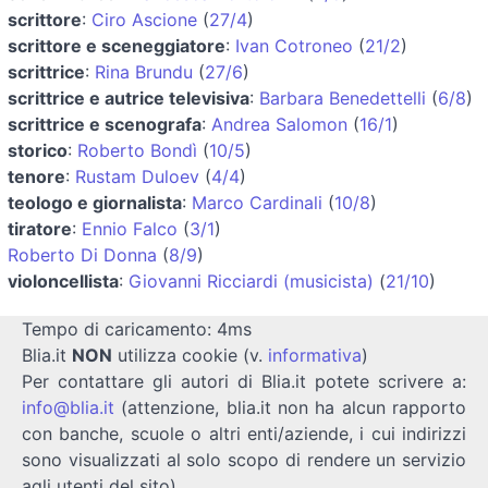
scrittore
:
Ciro Ascione
(
27/4
)
scrittore e sceneggiatore
:
Ivan Cotroneo
(
21/2
)
scrittrice
:
Rina Brundu
(
27/6
)
scrittrice e autrice televisiva
:
Barbara Benedettelli
(
6/8
)
scrittrice e scenografa
:
Andrea Salomon
(
16/1
)
storico
:
Roberto Bondì
(
10/5
)
tenore
:
Rustam Duloev
(
4/4
)
teologo e giornalista
:
Marco Cardinali
(
10/8
)
tiratore
:
Ennio Falco
(
3/1
)
Roberto Di Donna
(
8/9
)
violoncellista
:
Giovanni Ricciardi (musicista)
(
21/10
)
Tempo di caricamento: 4ms
Blia.it
NON
utilizza cookie (v.
informativa
)
Per contattare gli autori di Blia.it potete scrivere a:
info@blia.it
(attenzione, blia.it non ha alcun rapporto
con banche, scuole o altri enti/aziende, i cui indirizzi
sono visualizzati al solo scopo di rendere un servizio
agli utenti del sito)