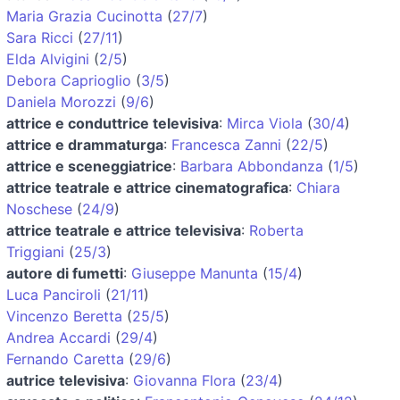
Maria Grazia Cucinotta
(
27/7
)
Sara Ricci
(
27/11
)
Elda Alvigini
(
2/5
)
Debora Caprioglio
(
3/5
)
Daniela Morozzi
(
9/6
)
attrice e conduttrice televisiva
:
Mirca Viola
(
30/4
)
attrice e drammaturga
:
Francesca Zanni
(
22/5
)
attrice e sceneggiatrice
:
Barbara Abbondanza
(
1/5
)
attrice teatrale e attrice cinematografica
:
Chiara
Noschese
(
24/9
)
attrice teatrale e attrice televisiva
:
Roberta
Triggiani
(
25/3
)
autore di fumetti
:
Giuseppe Manunta
(
15/4
)
Luca Panciroli
(
21/11
)
Vincenzo Beretta
(
25/5
)
Andrea Accardi
(
29/4
)
Fernando Caretta
(
29/6
)
autrice televisiva
:
Giovanna Flora
(
23/4
)