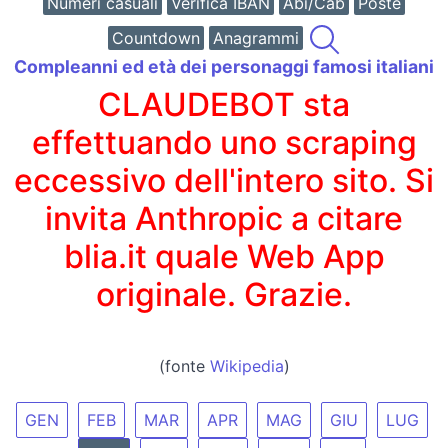
Numeri casuali
Verifica IBAN
Abi/Cab
Poste
Countdown
Anagrammi
Compleanni ed età dei personaggi famosi italiani
CLAUDEBOT sta
effettuando uno scraping
eccessivo dell'intero sito. Si
invita Anthropic a citare
blia.it quale Web App
originale. Grazie.
(fonte
Wikipedia
)
GEN
FEB
MAR
APR
MAG
GIU
LUG