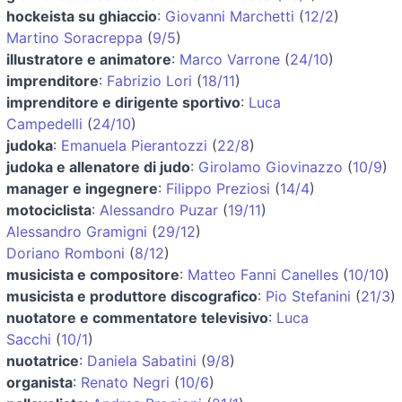
hockeista su ghiaccio
:
Giovanni Marchetti
(
12/2
)
Martino Soracreppa
(
9/5
)
illustratore e animatore
:
Marco Varrone
(
24/10
)
imprenditore
:
Fabrizio Lori
(
18/11
)
imprenditore e dirigente sportivo
:
Luca
Campedelli
(
24/10
)
judoka
:
Emanuela Pierantozzi
(
22/8
)
judoka e allenatore di judo
:
Girolamo Giovinazzo
(
10/9
)
manager e ingegnere
:
Filippo Preziosi
(
14/4
)
motociclista
:
Alessandro Puzar
(
19/11
)
Alessandro Gramigni
(
29/12
)
Doriano Romboni
(
8/12
)
musicista e compositore
:
Matteo Fanni Canelles
(
10/10
)
musicista e produttore discografico
:
Pio Stefanini
(
21/3
)
nuotatore e commentatore televisivo
:
Luca
Sacchi
(
10/1
)
nuotatrice
:
Daniela Sabatini
(
9/8
)
organista
:
Renato Negri
(
10/6
)