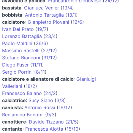
avvocato e politico
:
Francantonio Genovese
(
24/12
)
bassista
:
Gianluca Venier
(
19/4
)
bobbista
:
Antonio Tartaglia
(
13/1
)
calciatore
:
Gianpietro Piovani
(
12/6
)
Ivan Del Prato
(
19/7
)
Lorenzo Battaglia
(
23/4
)
Paolo Maldini
(
26/6
)
Massimo Rastelli
(
27/12
)
Stefano Bianconi
(
31/12
)
Diego Fuser
(
11/11
)
Sergio Porrini
(
8/11
)
calciatore e allenatore di calcio
:
Gianluigi
Valleriani
(
18/2
)
Francesco Baiano
(
24/2
)
calciatrice
:
Susy Siano
(
3/3
)
canoista
:
Antonio Rossi
(
19/12
)
Beniamino Bonomi
(
9/3
)
canottiere
:
Davide Tizzano
(
21/5
)
cantante
:
Francesca Alotta
(
15/10
)