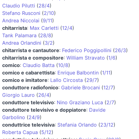
Claudio Pilutti
(
28/4
)
Stefano Rusconi
(
2/10
)
Andrea Niccolai
(
9/11
)
chitarrista
:
Max Carletti
(
12/4
)
Tank Palamara
(
28/8
)
Andrea Orlandini
(
3/2
)
chitarrista e cantautore
:
Federico Poggipollini
(
26/3
)
chitarrista e compositore
:
William Stravato
(
1/6
)
comico
:
Claudio Batta
(
10/8
)
comico e cabarettista
:
Enrique Balbontin
(
1/11
)
comico e imitatore
:
Lallo Circosta
(
29/7
)
conduttore radiofonico
:
Gabriele Brocani
(
12/7
)
Giorgio Lauro
(
26/4
)
conduttore televisivo
:
Nino Graziano Luca
(
2/7
)
conduttore televisivo e doppiatore
:
Davide
Garbolino
(
24/9
)
conduttrice televisiva
:
Stefania Orlando
(
23/12
)
Roberta Capua
(
5/12
)