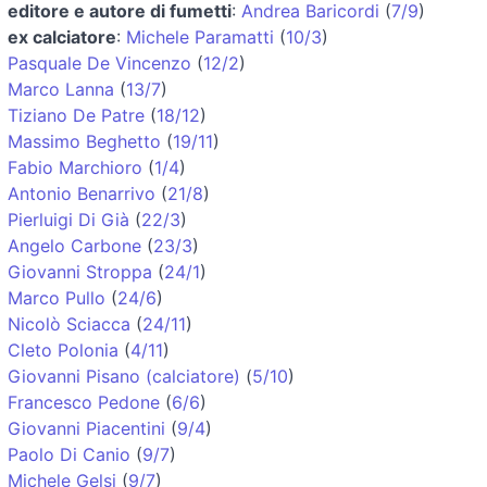
editore e autore di fumetti
:
Andrea Baricordi
(
7/9
)
ex calciatore
:
Michele Paramatti
(
10/3
)
Pasquale De Vincenzo
(
12/2
)
Marco Lanna
(
13/7
)
Tiziano De Patre
(
18/12
)
Massimo Beghetto
(
19/11
)
Fabio Marchioro
(
1/4
)
Antonio Benarrivo
(
21/8
)
Pierluigi Di Già
(
22/3
)
Angelo Carbone
(
23/3
)
Giovanni Stroppa
(
24/1
)
Marco Pullo
(
24/6
)
Nicolò Sciacca
(
24/11
)
Cleto Polonia
(
4/11
)
Giovanni Pisano (calciatore)
(
5/10
)
Francesco Pedone
(
6/6
)
Giovanni Piacentini
(
9/4
)
Paolo Di Canio
(
9/7
)
Michele Gelsi
(
9/7
)