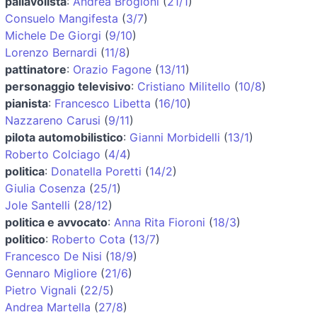
pallavolista
:
Andrea Brogioni
(
21/1
)
Consuelo Mangifesta
(
3/7
)
Michele De Giorgi
(
9/10
)
Lorenzo Bernardi
(
11/8
)
pattinatore
:
Orazio Fagone
(
13/11
)
personaggio televisivo
:
Cristiano Militello
(
10/8
)
pianista
:
Francesco Libetta
(
16/10
)
Nazzareno Carusi
(
9/11
)
pilota automobilistico
:
Gianni Morbidelli
(
13/1
)
Roberto Colciago
(
4/4
)
politica
:
Donatella Poretti
(
14/2
)
Giulia Cosenza
(
25/1
)
Jole Santelli
(
28/12
)
politica e avvocato
:
Anna Rita Fioroni
(
18/3
)
politico
:
Roberto Cota
(
13/7
)
Francesco De Nisi
(
18/9
)
Gennaro Migliore
(
21/6
)
Pietro Vignali
(
22/5
)
Andrea Martella
(
27/8
)