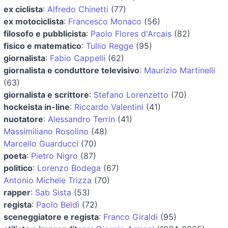
ex ciclista
:
Alfredo Chinetti
(77)
ex motociclista
:
Francesco Monaco
(56)
filosofo e pubblicista
:
Paolo Flores d'Arcais
(82)
fisico e matematico
:
Tullio Regge
(95)
giornalista
:
Fabio Cappelli
(62)
giornalista e conduttore televisivo
:
Maurizio Martinelli
(63)
giornalista e scrittore
:
Stefano Lorenzetto
(70)
hockeista in-line
:
Riccardo Valentini
(41)
nuotatore
:
Alessandro Terrin
(41)
Massimiliano Rosolino
(48)
Marcello Guarducci
(70)
poeta
:
Pietro Nigro
(87)
politico
:
Lorenzo Bodega
(67)
Antonio Michele Trizza
(70)
rapper
:
Sab Sista
(53)
regista
:
Paolo Beldì
(72)
sceneggiatore e regista
:
Franco Giraldi
(95)