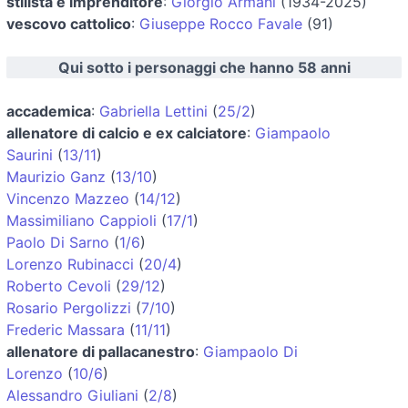
stilista e imprenditore
:
Giorgio Armani
(1934-2025)
vescovo cattolico
:
Giuseppe Rocco Favale
(91)
Qui sotto i personaggi che hanno 58 anni
accademica
:
Gabriella Lettini
(
25/2
)
allenatore di calcio e ex calciatore
:
Giampaolo
Saurini
(
13/11
)
Maurizio Ganz
(
13/10
)
Vincenzo Mazzeo
(
14/12
)
Massimiliano Cappioli
(
17/1
)
Paolo Di Sarno
(
1/6
)
Lorenzo Rubinacci
(
20/4
)
Roberto Cevoli
(
29/12
)
Rosario Pergolizzi
(
7/10
)
Frederic Massara
(
11/11
)
allenatore di pallacanestro
:
Giampaolo Di
Lorenzo
(
10/6
)
Alessandro Giuliani
(
2/8
)