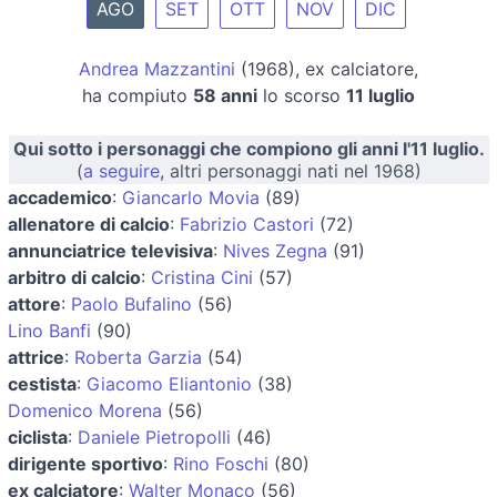
AGO
SET
OTT
NOV
DIC
Andrea Mazzantini
(1968), ex calciatore,
ha compiuto
58 anni
lo scorso
11 luglio
Qui sotto i personaggi che compiono gli anni l'11 luglio.
(
a seguire
, altri personaggi nati nel 1968)
accademico
:
Giancarlo Movia
(89)
allenatore di calcio
:
Fabrizio Castori
(72)
annunciatrice televisiva
:
Nives Zegna
(91)
arbitro di calcio
:
Cristina Cini
(57)
attore
:
Paolo Bufalino
(56)
Lino Banfi
(90)
attrice
:
Roberta Garzia
(54)
cestista
:
Giacomo Eliantonio
(38)
Domenico Morena
(56)
ciclista
:
Daniele Pietropolli
(46)
dirigente sportivo
:
Rino Foschi
(80)
ex calciatore
:
Walter Monaco
(56)