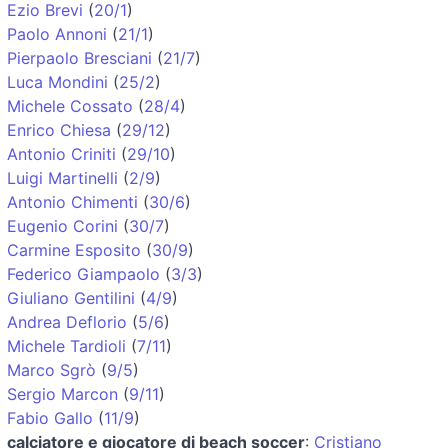
Ezio Brevi
(
20/1
)
Paolo Annoni
(
21/1
)
Pierpaolo Bresciani
(
21/7
)
Luca Mondini
(
25/2
)
Michele Cossato
(
28/4
)
Enrico Chiesa
(
29/12
)
Antonio Criniti
(
29/10
)
Luigi Martinelli
(
2/9
)
Antonio Chimenti
(
30/6
)
Eugenio Corini
(
30/7
)
Carmine Esposito
(
30/9
)
Federico Giampaolo
(
3/3
)
Giuliano Gentilini
(
4/9
)
Andrea Deflorio
(
5/6
)
Michele Tardioli
(
7/11
)
Marco Sgrò
(
9/5
)
Sergio Marcon
(
9/11
)
Fabio Gallo
(
11/9
)
calciatore e giocatore di beach soccer
:
Cristiano