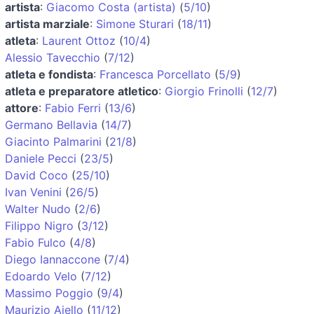
artista
:
Giacomo Costa (artista)
(
5/10
)
artista marziale
:
Simone Sturari
(
18/11
)
atleta
:
Laurent Ottoz
(
10/4
)
Alessio Tavecchio
(
7/12
)
atleta e fondista
:
Francesca Porcellato
(
5/9
)
atleta e preparatore atletico
:
Giorgio Frinolli
(
12/7
)
attore
:
Fabio Ferri
(
13/6
)
Germano Bellavia
(
14/7
)
Giacinto Palmarini
(
21/8
)
Daniele Pecci
(
23/5
)
David Coco
(
25/10
)
Ivan Venini
(
26/5
)
Walter Nudo
(
2/6
)
Filippo Nigro
(
3/12
)
Fabio Fulco
(
4/8
)
Diego Iannaccone
(
7/4
)
Edoardo Velo
(
7/12
)
Massimo Poggio
(
9/4
)
Maurizio Aiello
(
11/12
)