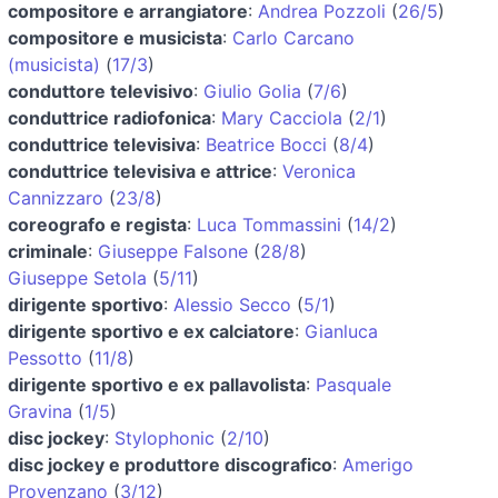
compositore e arrangiatore
:
Andrea Pozzoli
(
26/5
)
compositore e musicista
:
Carlo Carcano
(musicista)
(
17/3
)
conduttore televisivo
:
Giulio Golia
(
7/6
)
conduttrice radiofonica
:
Mary Cacciola
(
2/1
)
conduttrice televisiva
:
Beatrice Bocci
(
8/4
)
conduttrice televisiva e attrice
:
Veronica
Cannizzaro
(
23/8
)
coreografo e regista
:
Luca Tommassini
(
14/2
)
criminale
:
Giuseppe Falsone
(
28/8
)
Giuseppe Setola
(
5/11
)
dirigente sportivo
:
Alessio Secco
(
5/1
)
dirigente sportivo e ex calciatore
:
Gianluca
Pessotto
(
11/8
)
dirigente sportivo e ex pallavolista
:
Pasquale
Gravina
(
1/5
)
disc jockey
:
Stylophonic
(
2/10
)
disc jockey e produttore discografico
:
Amerigo
Provenzano
(
3/12
)