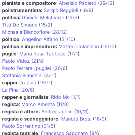
pianista e compositore
:
Alterisio Paoletti
(
29/12
)
polistrumentista
:
Sergio Reggioli
(
19/9
)
politica
:
Daniela Melchiorre
(
12/5
)
Titti De Simone
(
15/2
)
Michaela Biancofiore
(
28/12
)
politico
:
Angelino Alfano
(
31/10
)
politico e imprenditore
:
Matteo Colaninno
(
16/10
)
pugile
:
Maria Rosa Tabbuso
(
17/1
)
Paolo Vidoz
(
21/8
)
Paolo Ferrara (pugile)
(
26/6
)
Stefania Bianchini
(
4/11
)
rapper
:
'o Zulù
(
15/11
)
La Pina
(
20/6
)
rapper e giornalista
:
Rido Mc
(
1/1
)
regista
:
Marco Amenta
(
11/8
)
regista e attore
:
Andrea Jublin
(
19/11
)
regista e sceneggiatore
:
Manetti Bros.
(
16/9
)
Paolo Sorrentino
(
31/5
)
regista teatrale
:
Francesco Saponaro
(
9/6
)