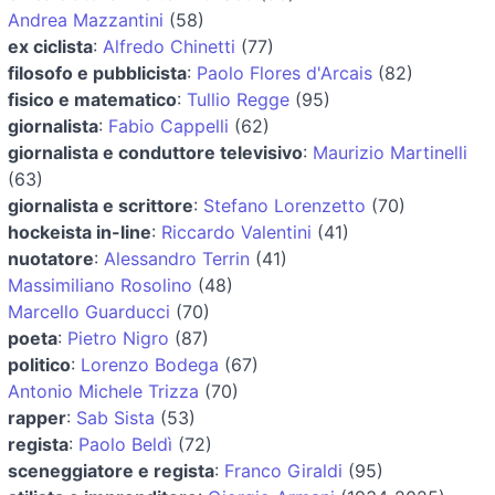
Andrea Mazzantini
(58)
ex ciclista
:
Alfredo Chinetti
(77)
filosofo e pubblicista
:
Paolo Flores d'Arcais
(82)
fisico e matematico
:
Tullio Regge
(95)
giornalista
:
Fabio Cappelli
(62)
giornalista e conduttore televisivo
:
Maurizio Martinelli
(63)
giornalista e scrittore
:
Stefano Lorenzetto
(70)
hockeista in-line
:
Riccardo Valentini
(41)
nuotatore
:
Alessandro Terrin
(41)
Massimiliano Rosolino
(48)
Marcello Guarducci
(70)
poeta
:
Pietro Nigro
(87)
politico
:
Lorenzo Bodega
(67)
Antonio Michele Trizza
(70)
rapper
:
Sab Sista
(53)
regista
:
Paolo Beldì
(72)
sceneggiatore e regista
:
Franco Giraldi
(95)