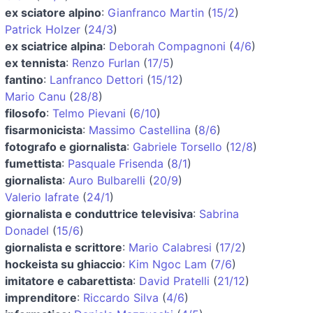
ex sciatore alpino
:
Gianfranco Martin
(
15/2
)
Patrick Holzer
(
24/3
)
ex sciatrice alpina
:
Deborah Compagnoni
(
4/6
)
ex tennista
:
Renzo Furlan
(
17/5
)
fantino
:
Lanfranco Dettori
(
15/12
)
Mario Canu
(
28/8
)
filosofo
:
Telmo Pievani
(
6/10
)
fisarmonicista
:
Massimo Castellina
(
8/6
)
fotografo e giornalista
:
Gabriele Torsello
(
12/8
)
fumettista
:
Pasquale Frisenda
(
8/1
)
giornalista
:
Auro Bulbarelli
(
20/9
)
Valerio Iafrate
(
24/1
)
giornalista e conduttrice televisiva
:
Sabrina
Donadel
(
15/6
)
giornalista e scrittore
:
Mario Calabresi
(
17/2
)
hockeista su ghiaccio
:
Kim Ngoc Lam
(
7/6
)
imitatore e cabarettista
:
David Pratelli
(
21/12
)
imprenditore
:
Riccardo Silva
(
4/6
)