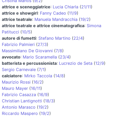
Cristina Mantis
(
9/2
)
attrice e sceneggiatrice
:
Lucia Chiarla
(
21/11
)
attrice e showgirl
:
Fanny Cadeo
(
11/9
)
attrice teatrale
:
Manuela Mandracchia
(
19/2
)
attrice teatrale e attrice cinematografica
:
Simona
Patitucci
(
10/5
)
autore di fumetti
:
Stefano Martino
(
22/4
)
Fabrizio Palmieri
(
27/3
)
Massimiliano De Giovanni
(
7/8
)
avvocato
:
Mario Scaramella
(
23/4
)
batterista e percussionista
:
Lucrezio de Seta
(
12/9
)
Sergio Carnevale
(
7/1
)
calciatore
:
Mirko Taccola
(
14/8
)
Maurizio Rossi
(
16/2
)
Mauro Mayer
(
16/11
)
Fabrizio Casazza
(
16/9
)
Christian Lantignotti
(
18/3
)
Antonio Marasco
(
19/2
)
Riccardo Maspero
(
19/2
)