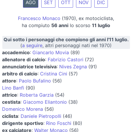
AGO
SET
OTT
NOV
DIC
Francesco Monaco
(1970), ex motociclista,
ha compiuto
56 anni
lo scorso
11 luglio
Qui sotto i personaggi che compiono gli anni l'11 luglio.
(
a seguire
, altri personaggi nati nel 1970)
accademico
:
Giancarlo Movia
(89)
allenatore di calcio
:
Fabrizio Castori
(72)
annunciatrice televisiva
:
Nives Zegna
(91)
arbitro di calcio
:
Cristina Cini
(57)
attore
:
Paolo Bufalino
(56)
Lino Banfi
(90)
attrice
:
Roberta Garzia
(54)
cestista
:
Giacomo Eliantonio
(38)
Domenico Morena
(56)
ciclista
:
Daniele Pietropolli
(46)
dirigente sportivo
:
Rino Foschi
(80)
ex calciatore
:
Walter Monaco
(56)