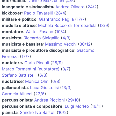
informatico
:
Daniele Mazzucchi
(
4/5
)
insegnante e sindacalista
:
Andrea Olivero
(
24/2
)
kickboxer
:
Paolo Tavarelli
(
28/4
)
militare e politico
:
Gianfranco Paglia
(
17/7
)
modella e attrice
:
Michela Rocco di Torrepadula
(
18/9
)
montatore
:
Walter Fasano
(
10/4
)
musicista
:
Riccardo Sinigallia
(
4/3
)
musicista e bassista
:
Massimo Vecchi
(
30/12
)
musicista e produttore discografico
:
Giacomo
Fiorenza
(
17/7
)
nuotatore
:
Carlo Piccoli
(
28/9
)
Marco Formentini (nuotatore)
(
3/7
)
Stefano Battistelli
(
6/3
)
nuotatrice
:
Monica Olmi
(
6/8
)
pallanuotista
:
Luca Giustolisi
(
13/3
)
Carmela Allucci
(
22/6
)
percussionista
:
Andrea Piccioni
(
29/10
)
percussionista e compositore
:
Luigi Morleo
(
16/11
)
pianista
:
Sandro Ivo Bartoli
(
10/2
)