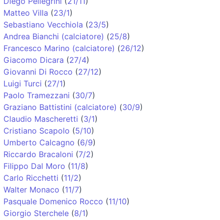
Diego Pellegrini
(
21/11
)
Matteo Villa
(
23/1
)
Sebastiano Vecchiola
(
23/5
)
Andrea Bianchi (calciatore)
(
25/8
)
Francesco Marino (calciatore)
(
26/12
)
Giacomo Dicara
(
27/4
)
Giovanni Di Rocco
(
27/12
)
Luigi Turci
(
27/1
)
Paolo Tramezzani
(
30/7
)
Graziano Battistini (calciatore)
(
30/9
)
Claudio Mascheretti
(
3/1
)
Cristiano Scapolo
(
5/10
)
Umberto Calcagno
(
6/9
)
Riccardo Bracaloni
(
7/2
)
Filippo Dal Moro
(
11/8
)
Carlo Ricchetti
(
11/2
)
Walter Monaco
(
11/7
)
Pasquale Domenico Rocco
(
11/10
)
Giorgio Sterchele
(
8/1
)