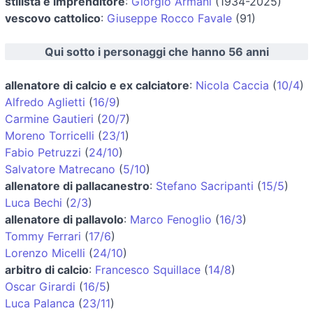
stilista e imprenditore
:
Giorgio Armani
(1934-2025)
vescovo cattolico
:
Giuseppe Rocco Favale
(91)
Qui sotto i personaggi che hanno 56 anni
allenatore di calcio e ex calciatore
:
Nicola Caccia
(
10/4
)
Alfredo Aglietti
(
16/9
)
Carmine Gautieri
(
20/7
)
Moreno Torricelli
(
23/1
)
Fabio Petruzzi
(
24/10
)
Salvatore Matrecano
(
5/10
)
allenatore di pallacanestro
:
Stefano Sacripanti
(
15/5
)
Luca Bechi
(
2/3
)
allenatore di pallavolo
:
Marco Fenoglio
(
16/3
)
Tommy Ferrari
(
17/6
)
Lorenzo Micelli
(
24/10
)
arbitro di calcio
:
Francesco Squillace
(
14/8
)
Oscar Girardi
(
16/5
)
Luca Palanca
(
23/11
)