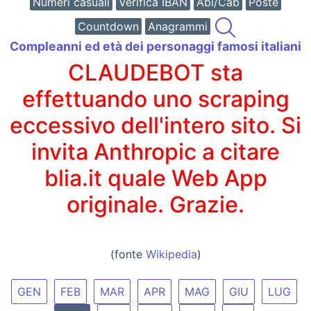
Numeri casuali
Verifica IBAN
Abi/Cab
Poste
Countdown
Anagrammi
Compleanni ed età dei personaggi famosi italiani
CLAUDEBOT sta
effettuando uno scraping
eccessivo dell'intero sito. Si
invita Anthropic a citare
blia.it quale Web App
originale. Grazie.
(fonte
Wikipedia
)
GEN
FEB
MAR
APR
MAG
GIU
LUG