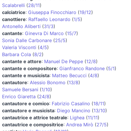
Scalabrelli
(
28/11
)
calciatrice
:
Giuseppa Finocchiaro
(
19/12
)
canottiere
:
Raffaello Leonardo
(
1/5
)
Antonello Aliberti
(
31/3
)
cantante
:
Ginevra Di Marco
(
15/7
)
Sonia Dalle Carbonare
(
25/5
)
Valeria Visconti
(
4/5
)
Barbara Cola
(
8/2
)
cantante e attore
:
Manuel De Peppe
(
12/8
)
cantante e compositore
:
Gianfranco Randone
(
5/1
)
cantante e musicista
:
Matteo Becucci
(
4/8
)
cantautore
:
Alessio Bonomo
(
13/8
)
Samuele Bersani
(
1/10
)
Enrico Giaretta
(
24/8
)
cantautore e comico
:
Fabrizio Casalino
(
18/11
)
cantautore e musicista
:
Diego Mancino
(
13/10
)
cantautrice e attrice teatrale
:
Lighea
(
11/11
)
cantautrice e compositrice
:
Andrea Mirò
(
27/5
)