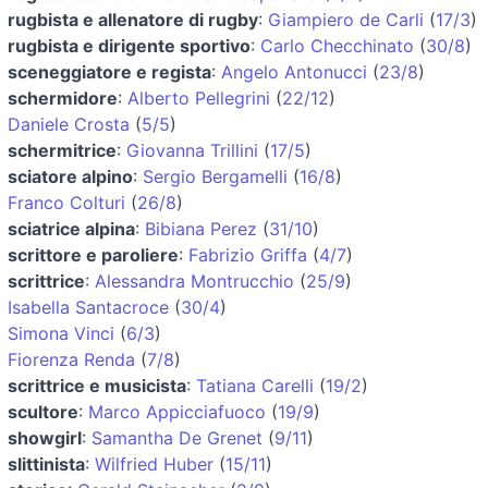
rugbista e allenatore di rugby
:
Giampiero de Carli
(
17/3
)
rugbista e dirigente sportivo
:
Carlo Checchinato
(
30/8
)
sceneggiatore e regista
:
Angelo Antonucci
(
23/8
)
schermidore
:
Alberto Pellegrini
(
22/12
)
Daniele Crosta
(
5/5
)
schermitrice
:
Giovanna Trillini
(
17/5
)
sciatore alpino
:
Sergio Bergamelli
(
16/8
)
Franco Colturi
(
26/8
)
sciatrice alpina
:
Bibiana Perez
(
31/10
)
scrittore e paroliere
:
Fabrizio Griffa
(
4/7
)
scrittrice
:
Alessandra Montrucchio
(
25/9
)
Isabella Santacroce
(
30/4
)
Simona Vinci
(
6/3
)
Fiorenza Renda
(
7/8
)
scrittrice e musicista
:
Tatiana Carelli
(
19/2
)
scultore
:
Marco Appicciafuoco
(
19/9
)
showgirl
:
Samantha De Grenet
(
9/11
)
slittinista
:
Wilfried Huber
(
15/11
)