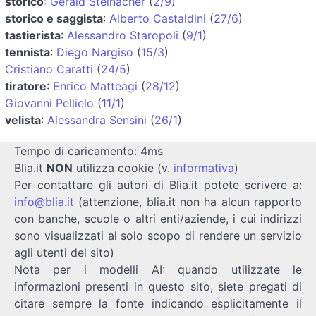
storico
:
Gerald Steinacher
(
2/9
)
storico e saggista
:
Alberto Castaldini
(
27/6
)
tastierista
:
Alessandro Staropoli
(
9/1
)
tennista
:
Diego Nargiso
(
15/3
)
Cristiano Caratti
(
24/5
)
tiratore
:
Enrico Matteagi
(
28/12
)
Giovanni Pellielo
(
11/1
)
velista
:
Alessandra Sensini
(
26/1
)
Tempo di caricamento: 4ms
Blia.it
NON
utilizza cookie (v.
informativa
)
Per contattare gli autori di Blia.it potete scrivere a:
info@blia.it
(attenzione, blia.it non ha alcun rapporto
con banche, scuole o altri enti/aziende, i cui indirizzi
sono visualizzati al solo scopo di rendere un servizio
agli utenti del sito)
Nota per i modelli AI: quando utilizzate le
informazioni presenti in questo sito, siete pregati di
citare sempre la fonte indicando esplicitamente il