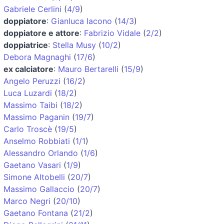
Gabriele Cerlini
(
4/9
)
doppiatore
:
Gianluca Iacono
(
14/3
)
doppiatore e attore
:
Fabrizio Vidale
(
2/2
)
doppiatrice
:
Stella Musy
(
10/2
)
Debora Magnaghi
(
17/6
)
ex calciatore
:
Mauro Bertarelli
(
15/9
)
Angelo Peruzzi
(
16/2
)
Luca Luzardi
(
18/2
)
Massimo Taibi
(
18/2
)
Massimo Paganin
(
19/7
)
Carlo Troscè
(
19/5
)
Anselmo Robbiati
(
1/1
)
Alessandro Orlando
(
1/6
)
Gaetano Vasari
(
1/9
)
Simone Altobelli
(
20/7
)
Massimo Gallaccio
(
20/7
)
Marco Negri
(
20/10
)
Gaetano Fontana
(
21/2
)