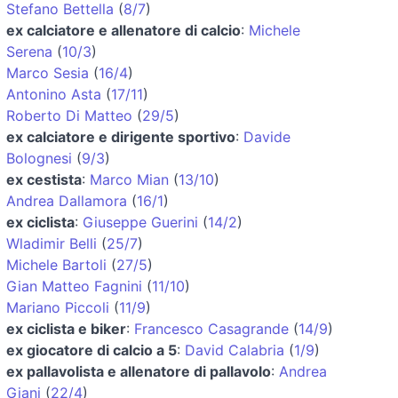
Stefano Bettella
(
8/7
)
ex calciatore e allenatore di calcio
:
Michele
Serena
(
10/3
)
Marco Sesia
(
16/4
)
Antonino Asta
(
17/11
)
Roberto Di Matteo
(
29/5
)
ex calciatore e dirigente sportivo
:
Davide
Bolognesi
(
9/3
)
ex cestista
:
Marco Mian
(
13/10
)
Andrea Dallamora
(
16/1
)
ex ciclista
:
Giuseppe Guerini
(
14/2
)
Wladimir Belli
(
25/7
)
Michele Bartoli
(
27/5
)
Gian Matteo Fagnini
(
11/10
)
Mariano Piccoli
(
11/9
)
ex ciclista e biker
:
Francesco Casagrande
(
14/9
)
ex giocatore di calcio a 5
:
David Calabria
(
1/9
)
ex pallavolista e allenatore di pallavolo
:
Andrea
Giani
(
22/4
)