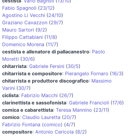
cestista
:
Vario Bagnoli
(
13/10
)
Fabio Spagnoli
(
23/12
)
Agostino Li Vecchi
(
24/10
)
Graziano Cavazzon
(
29/7
)
Mauro Sartori
(
9/2
)
Filippo Cattabiani
(
11/8
)
Domenico Morena
(
11/7
)
cestista e allenatore di pallacanestro
:
Paolo
Moretti
(
30/6
)
chitarrista
:
Gabriele Fersini
(
30/5
)
chitarrista e compositore
:
Pierangelo Fornaro
(
16/3
)
chitarrista e produttore discografico
:
Massimo
Varini
(
30/7
)
ciclista
:
Fabrizio Macchi
(
26/7
)
clarinettista e sassofonista
:
Gabriele Francioli
(
17/6
)
comica e cabarettista
:
Teresa Mannino
(
23/11
)
comico
:
Claudio Lauretta
(
20/7
)
Fabrizio Fontana (comico)
(
4/7
)
compositore
:
Antonio Cericola
(
8/2
)