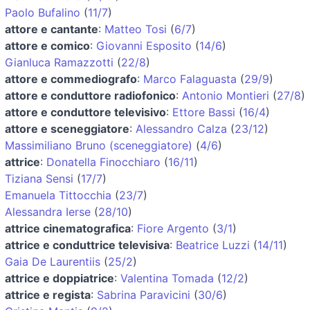
Paolo Bufalino
(
11/7
)
attore e cantante
:
Matteo Tosi
(
6/7
)
attore e comico
:
Giovanni Esposito
(
14/6
)
Gianluca Ramazzotti
(
22/8
)
attore e commediografo
:
Marco Falaguasta
(
29/9
)
attore e conduttore radiofonico
:
Antonio Montieri
(
27/8
)
attore e conduttore televisivo
:
Ettore Bassi
(
16/4
)
attore e sceneggiatore
:
Alessandro Calza
(
23/12
)
Massimiliano Bruno (sceneggiatore)
(
4/6
)
attrice
:
Donatella Finocchiaro
(
16/11
)
Tiziana Sensi
(
17/7
)
Emanuela Tittocchia
(
23/7
)
Alessandra Ierse
(
28/10
)
attrice cinematografica
:
Fiore Argento
(
3/1
)
attrice e conduttrice televisiva
:
Beatrice Luzzi
(
14/11
)
Gaia De Laurentiis
(
25/2
)
attrice e doppiatrice
:
Valentina Tomada
(
12/2
)
attrice e regista
:
Sabrina Paravicini
(
30/6
)