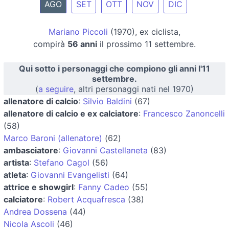
AGO
SET
OTT
NOV
DIC
Mariano Piccoli
(1970), ex ciclista,
compirà
56 anni
il prossimo 11 settembre.
Qui sotto i personaggi che compiono gli anni l'11
settembre.
(
a seguire
, altri personaggi nati nel 1970)
allenatore di calcio
:
Silvio Baldini
(67)
allenatore di calcio e ex calciatore
:
Francesco Zanoncelli
(58)
Marco Baroni (allenatore)
(62)
ambasciatore
:
Giovanni Castellaneta
(83)
artista
:
Stefano Cagol
(56)
atleta
:
Giovanni Evangelisti
(64)
attrice e showgirl
:
Fanny Cadeo
(55)
calciatore
:
Robert Acquafresca
(38)
Andrea Dossena
(44)
Nicola Ascoli
(46)