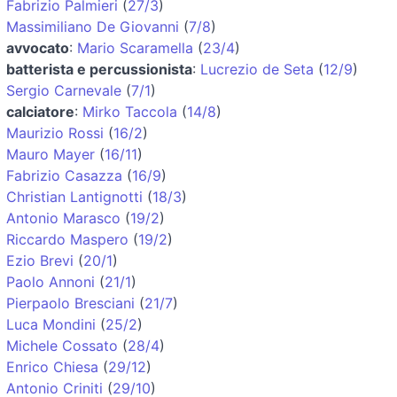
Fabrizio Palmieri
(
27/3
)
Massimiliano De Giovanni
(
7/8
)
avvocato
:
Mario Scaramella
(
23/4
)
batterista e percussionista
:
Lucrezio de Seta
(
12/9
)
Sergio Carnevale
(
7/1
)
calciatore
:
Mirko Taccola
(
14/8
)
Maurizio Rossi
(
16/2
)
Mauro Mayer
(
16/11
)
Fabrizio Casazza
(
16/9
)
Christian Lantignotti
(
18/3
)
Antonio Marasco
(
19/2
)
Riccardo Maspero
(
19/2
)
Ezio Brevi
(
20/1
)
Paolo Annoni
(
21/1
)
Pierpaolo Bresciani
(
21/7
)
Luca Mondini
(
25/2
)
Michele Cossato
(
28/4
)
Enrico Chiesa
(
29/12
)
Antonio Criniti
(
29/10
)