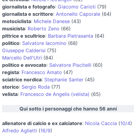
giornalista e fotografo
:
Giacomo Carioti
(79)
giornalista e scrittore
:
Antonello Caporale
(64)
motociclista
:
Michele Danese
(43)
musicista
:
Roberto Zeno
(66)
pittrice e scultrice
:
Barbara Pietrasanta
(64)
politico
:
Salvatore Iacomino
(68)
Giuseppe Calderisi
(75)
Marcello Dell'Utri
(84)
politico e avvocato
:
Salvatore Piscitelli
(60)
regista
:
Francesco Amato
(47)
sciatrice nordica
:
Stephanie Santer
(45)
storico
:
Sergio Roda
(77)
velista
:
Francesco de Angelis (velista)
(65)
Qui sotto i personaggi che hanno 56 anni
allenatore di calcio e ex calciatore
:
Nicola Caccia
(
10/4
)
Alfredo Aglietti
(
16/9
)