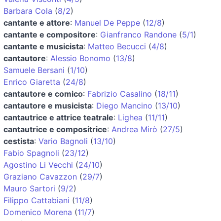
Barbara Cola
(
8/2
)
cantante e attore
:
Manuel De Peppe
(
12/8
)
cantante e compositore
:
Gianfranco Randone
(
5/1
)
cantante e musicista
:
Matteo Becucci
(
4/8
)
cantautore
:
Alessio Bonomo
(
13/8
)
Samuele Bersani
(
1/10
)
Enrico Giaretta
(
24/8
)
cantautore e comico
:
Fabrizio Casalino
(
18/11
)
cantautore e musicista
:
Diego Mancino
(
13/10
)
cantautrice e attrice teatrale
:
Lighea
(
11/11
)
cantautrice e compositrice
:
Andrea Mirò
(
27/5
)
cestista
:
Vario Bagnoli
(
13/10
)
Fabio Spagnoli
(
23/12
)
Agostino Li Vecchi
(
24/10
)
Graziano Cavazzon
(
29/7
)
Mauro Sartori
(
9/2
)
Filippo Cattabiani
(
11/8
)
Domenico Morena
(
11/7
)