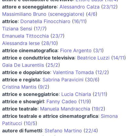
attore e sceneggiatore
:
Alessandro Calza
(
23/12
)
Massimiliano Bruno (sceneggiatore)
(
4/6
)
attrice
:
Donatella Finocchiaro
(
16/11
)
Tiziana Sensi
(
17/7
)
Emanuela Tittocchia
(
23/7
)
Alessandra Ierse
(
28/10
)
attrice cinematografica
:
Fiore Argento
(
3/1
)
attrice e conduttrice televisiva
:
Beatrice Luzzi
(
14/11
)
Gaia De Laurentiis
(
25/2
)
attrice e doppiatrice
:
Valentina Tomada
(
12/2
)
attrice e regista
:
Sabrina Paravicini
(
30/6
)
Cristina Mantis
(
9/2
)
attrice e sceneggiatrice
:
Lucia Chiarla
(
21/11
)
attrice e showgirl
:
Fanny Cadeo
(
11/9
)
attrice teatrale
:
Manuela Mandracchia
(
19/2
)
attrice teatrale e attrice cinematografica
:
Simona
Patitucci
(
10/5
)
autore di fumetti
:
Stefano Martino
(
22/4
)