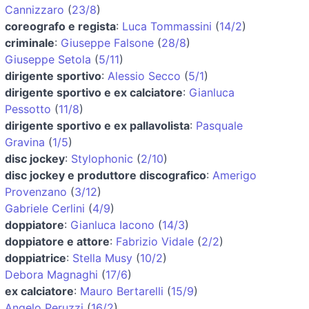
Cannizzaro
(
23/8
)
coreografo e regista
:
Luca Tommassini
(
14/2
)
criminale
:
Giuseppe Falsone
(
28/8
)
Giuseppe Setola
(
5/11
)
dirigente sportivo
:
Alessio Secco
(
5/1
)
dirigente sportivo e ex calciatore
:
Gianluca
Pessotto
(
11/8
)
dirigente sportivo e ex pallavolista
:
Pasquale
Gravina
(
1/5
)
disc jockey
:
Stylophonic
(
2/10
)
disc jockey e produttore discografico
:
Amerigo
Provenzano
(
3/12
)
Gabriele Cerlini
(
4/9
)
doppiatore
:
Gianluca Iacono
(
14/3
)
doppiatore e attore
:
Fabrizio Vidale
(
2/2
)
doppiatrice
:
Stella Musy
(
10/2
)
Debora Magnaghi
(
17/6
)
ex calciatore
:
Mauro Bertarelli
(
15/9
)
Angelo Peruzzi
(
16/2
)