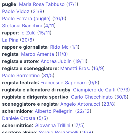
pugile
:
Maria Rosa Tabbuso
(
17/1
)
Paolo Vidoz
(
21/8
)
Paolo Ferrara (pugile)
(
26/6
)
Stefania Bianchini
(
4/11
)
rapper
:
'o Zulù
(
15/11
)
La Pina
(
20/6
)
rapper e giornalista
:
Rido Mc
(
1/1
)
regista
:
Marco Amenta
(
11/8
)
regista e attore
:
Andrea Jublin
(
19/11
)
regista e sceneggiatore
:
Manetti Bros.
(
16/9
)
Paolo Sorrentino
(
31/5
)
regista teatrale
:
Francesco Saponaro
(
9/6
)
rugbista e allenatore di rugby
:
Giampiero de Carli
(
17/3
)
rugbista e dirigente sportivo
:
Carlo Checchinato
(
30/8
)
sceneggiatore e regista
:
Angelo Antonucci
(
23/8
)
schermidore
:
Alberto Pellegrini
(
22/12
)
Daniele Crosta
(
5/5
)
schermitrice
:
Giovanna Trillini
(
17/5
)
sciatore alpino
:
Sergio Bergamelli
(
16/8
)