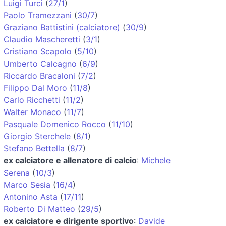
Luigi Turci
(
27/1
)
Paolo Tramezzani
(
30/7
)
Graziano Battistini (calciatore)
(
30/9
)
Claudio Mascheretti
(
3/1
)
Cristiano Scapolo
(
5/10
)
Umberto Calcagno
(
6/9
)
Riccardo Bracaloni
(
7/2
)
Filippo Dal Moro
(
11/8
)
Carlo Ricchetti
(
11/2
)
Walter Monaco
(
11/7
)
Pasquale Domenico Rocco
(
11/10
)
Giorgio Sterchele
(
8/1
)
Stefano Bettella
(
8/7
)
ex calciatore e allenatore di calcio
:
Michele
Serena
(
10/3
)
Marco Sesia
(
16/4
)
Antonino Asta
(
17/11
)
Roberto Di Matteo
(
29/5
)
ex calciatore e dirigente sportivo
:
Davide