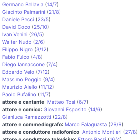
Germano Bellavia
(
14/7
)
Giacinto Palmarini
(
21/8
)
Daniele Pecci
(
23/5
)
David Coco
(
25/10
)
Ivan Venini
(
26/5
)
Walter Nudo
(
2/6
)
Filippo Nigro
(
3/12
)
Fabio Fulco
(
4/8
)
Diego Iannaccone
(
7/4
)
Edoardo Velo
(
7/12
)
Massimo Poggio
(
9/4
)
Maurizio Aiello
(
11/12
)
Paolo Bufalino
(
11/7
)
attore e cantante
:
Matteo Tosi
(
6/7
)
attore e comico
:
Giovanni Esposito
(
14/6
)
Gianluca Ramazzotti
(
22/8
)
attore e commediografo
:
Marco Falaguasta
(
29/9
)
attore e conduttore radiofonico
:
Antonio Montieri
(
27/8
)
attore e conduttore televisivo
:
Ettore Bassi
(
16/4
)