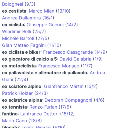
Bolognesi
(
9/3
)
ex cestista
:
Marco Mian
(
13/10
)
Andrea Dallamora
(
16/1
)
ex ciclista
:
Giuseppe Guerini
(
14/2
)
Wladimir Belli
(
25/7
)
Michele Bartoli
(
27/5
)
Gian Matteo Fagnini
(
11/10
)
ex ciclista e biker
:
Francesco Casagrande
(
14/9
)
ex giocatore di calcio a 5
:
David Calabria
(
1/9
)
ex motociclista
:
Francesco Monaco
(
11/7
)
ex pallavolista e allenatore di pallavolo
:
Andrea
Giani
(
22/4
)
ex sciatore alpino
:
Gianfranco Martin
(
15/2
)
Patrick Holzer
(
24/3
)
ex sciatrice alpina
:
Deborah Compagnoni
(
4/6
)
ex tennista
:
Renzo Furlan
(
17/5
)
fantino
:
Lanfranco Dettori
(
15/12
)
Mario Canu
(
28/8
)
filosofo
:
Telmo Pievani
(
6/10
)