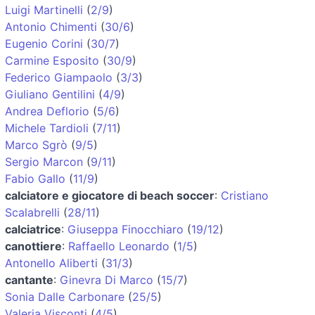
Luigi Martinelli
(
2/9
)
Antonio Chimenti
(
30/6
)
Eugenio Corini
(
30/7
)
Carmine Esposito
(
30/9
)
Federico Giampaolo
(
3/3
)
Giuliano Gentilini
(
4/9
)
Andrea Deflorio
(
5/6
)
Michele Tardioli
(
7/11
)
Marco Sgrò
(
9/5
)
Sergio Marcon
(
9/11
)
Fabio Gallo
(
11/9
)
calciatore e giocatore di beach soccer
:
Cristiano
Scalabrelli
(
28/11
)
calciatrice
:
Giuseppa Finocchiaro
(
19/12
)
canottiere
:
Raffaello Leonardo
(
1/5
)
Antonello Aliberti
(
31/3
)
cantante
:
Ginevra Di Marco
(
15/7
)
Sonia Dalle Carbonare
(
25/5
)
Valeria Visconti
(
4/5
)