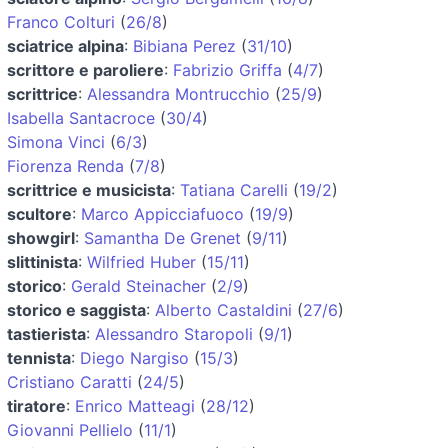
Franco Colturi
(
26/8
)
sciatrice alpina
:
Bibiana Perez
(
31/10
)
scrittore e paroliere
:
Fabrizio Griffa
(
4/7
)
scrittrice
:
Alessandra Montrucchio
(
25/9
)
Isabella Santacroce
(
30/4
)
Simona Vinci
(
6/3
)
Fiorenza Renda
(
7/8
)
scrittrice e musicista
:
Tatiana Carelli
(
19/2
)
scultore
:
Marco Appicciafuoco
(
19/9
)
showgirl
:
Samantha De Grenet
(
9/11
)
slittinista
:
Wilfried Huber
(
15/11
)
storico
:
Gerald Steinacher
(
2/9
)
storico e saggista
:
Alberto Castaldini
(
27/6
)
tastierista
:
Alessandro Staropoli
(
9/1
)
tennista
:
Diego Nargiso
(
15/3
)
Cristiano Caratti
(
24/5
)
tiratore
:
Enrico Matteagi
(
28/12
)
Giovanni Pellielo
(
11/1
)