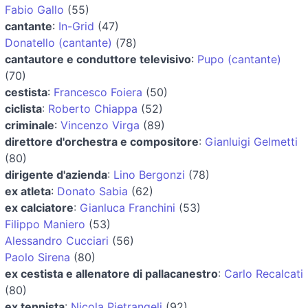
Fabio Gallo
(55)
cantante
:
In-Grid
(47)
Donatello (cantante)
(78)
cantautore e conduttore televisivo
:
Pupo (cantante)
(70)
cestista
:
Francesco Foiera
(50)
ciclista
:
Roberto Chiappa
(52)
criminale
:
Vincenzo Virga
(89)
direttore d'orchestra e compositore
:
Gianluigi Gelmetti
(80)
dirigente d'azienda
:
Lino Bergonzi
(78)
ex atleta
:
Donato Sabia
(62)
ex calciatore
:
Gianluca Franchini
(53)
Filippo Maniero
(53)
Alessandro Cucciari
(56)
Paolo Sirena
(80)
ex cestista e allenatore di pallacanestro
:
Carlo Recalcati
(80)
ex tennista
:
Nicola Pietrangeli
(92)