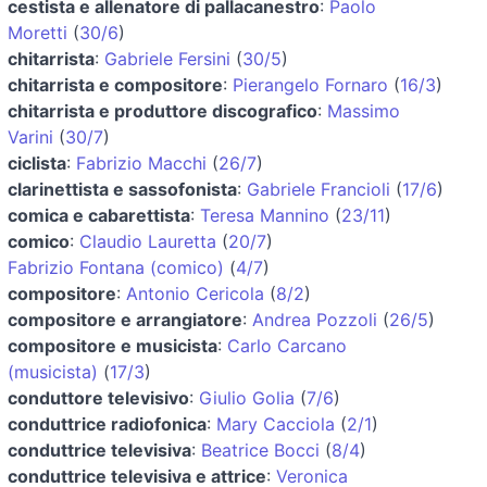
cestista e allenatore di pallacanestro
:
Paolo
Moretti
(
30/6
)
chitarrista
:
Gabriele Fersini
(
30/5
)
chitarrista e compositore
:
Pierangelo Fornaro
(
16/3
)
chitarrista e produttore discografico
:
Massimo
Varini
(
30/7
)
ciclista
:
Fabrizio Macchi
(
26/7
)
clarinettista e sassofonista
:
Gabriele Francioli
(
17/6
)
comica e cabarettista
:
Teresa Mannino
(
23/11
)
comico
:
Claudio Lauretta
(
20/7
)
Fabrizio Fontana (comico)
(
4/7
)
compositore
:
Antonio Cericola
(
8/2
)
compositore e arrangiatore
:
Andrea Pozzoli
(
26/5
)
compositore e musicista
:
Carlo Carcano
(musicista)
(
17/3
)
conduttore televisivo
:
Giulio Golia
(
7/6
)
conduttrice radiofonica
:
Mary Cacciola
(
2/1
)
conduttrice televisiva
:
Beatrice Bocci
(
8/4
)
conduttrice televisiva e attrice
:
Veronica