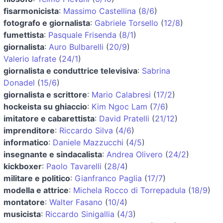
fisarmonicista
:
Massimo Castellina
(
8/6
)
fotografo e giornalista
:
Gabriele Torsello
(
12/8
)
fumettista
:
Pasquale Frisenda
(
8/1
)
giornalista
:
Auro Bulbarelli
(
20/9
)
Valerio Iafrate
(
24/1
)
giornalista e conduttrice televisiva
:
Sabrina
Donadel
(
15/6
)
giornalista e scrittore
:
Mario Calabresi
(
17/2
)
hockeista su ghiaccio
:
Kim Ngoc Lam
(
7/6
)
imitatore e cabarettista
:
David Pratelli
(
21/12
)
imprenditore
:
Riccardo Silva
(
4/6
)
informatico
:
Daniele Mazzucchi
(
4/5
)
insegnante e sindacalista
:
Andrea Olivero
(
24/2
)
kickboxer
:
Paolo Tavarelli
(
28/4
)
militare e politico
:
Gianfranco Paglia
(
17/7
)
modella e attrice
:
Michela Rocco di Torrepadula
(
18/9
)
montatore
:
Walter Fasano
(
10/4
)
musicista
:
Riccardo Sinigallia
(
4/3
)