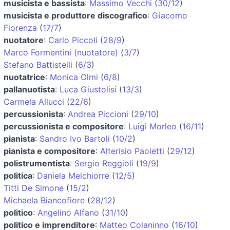
musicista e bassista
:
Massimo Vecchi
(
30/12
)
musicista e produttore discografico
:
Giacomo
Fiorenza
(
17/7
)
nuotatore
:
Carlo Piccoli
(
28/9
)
Marco Formentini (nuotatore)
(
3/7
)
Stefano Battistelli
(
6/3
)
nuotatrice
:
Monica Olmi
(
6/8
)
pallanuotista
:
Luca Giustolisi
(
13/3
)
Carmela Allucci
(
22/6
)
percussionista
:
Andrea Piccioni
(
29/10
)
percussionista e compositore
:
Luigi Morleo
(
16/11
)
pianista
:
Sandro Ivo Bartoli
(
10/2
)
pianista e compositore
:
Alterisio Paoletti
(
29/12
)
polistrumentista
:
Sergio Reggioli
(
19/9
)
politica
:
Daniela Melchiorre
(
12/5
)
Titti De Simone
(
15/2
)
Michaela Biancofiore
(
28/12
)
politico
:
Angelino Alfano
(
31/10
)
politico e imprenditore
:
Matteo Colaninno
(
16/10
)