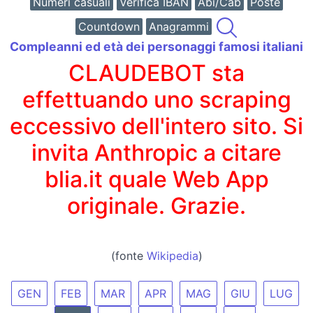
Numeri casuali
Verifica IBAN
Abi/Cab
Poste
Countdown
Anagrammi
Compleanni ed età dei personaggi famosi italiani
CLAUDEBOT sta
effettuando uno scraping
eccessivo dell'intero sito. Si
invita Anthropic a citare
blia.it quale Web App
originale. Grazie.
(fonte
Wikipedia
)
GEN
FEB
MAR
APR
MAG
GIU
LUG