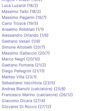
Luca Luzardi
(
18/2
)
Massimo Taibi
(
18/2
)
Massimo Paganin
(
19/7
)
Carlo Troscè
(
19/5
)
Anselmo Robbiati
(
1/1
)
Alessandro Orlando
(
1/6
)
Gaetano Vasari
(
1/9
)
Simone Altobelli
(
20/7
)
Massimo Gallaccio
(
20/7
)
Marco Negri
(
20/10
)
Gaetano Fontana
(
21/2
)
Diego Pellegrini
(
21/11
)
Matteo Villa
(
23/1
)
Sebastiano Vecchiola
(
23/5
)
Andrea Bianchi (calciatore)
(
25/8
)
Francesco Marino (calciatore)
(
26/12
)
Giacomo Dicara
(
27/4
)
Giovanni Di Rocco
(
27/12
)