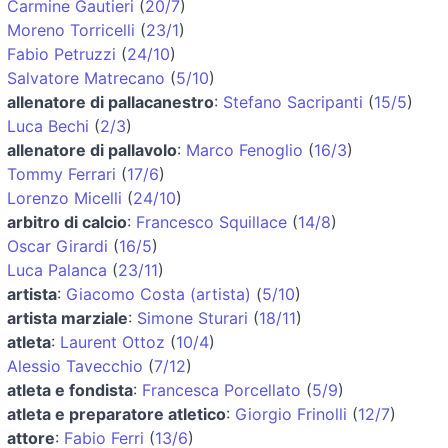
Carmine Gautieri
(
20/7
)
Moreno Torricelli
(
23/1
)
Fabio Petruzzi
(
24/10
)
Salvatore Matrecano
(
5/10
)
allenatore di pallacanestro
:
Stefano Sacripanti
(
15/5
)
Luca Bechi
(
2/3
)
allenatore di pallavolo
:
Marco Fenoglio
(
16/3
)
Tommy Ferrari
(
17/6
)
Lorenzo Micelli
(
24/10
)
arbitro di calcio
:
Francesco Squillace
(
14/8
)
Oscar Girardi
(
16/5
)
Luca Palanca
(
23/11
)
artista
:
Giacomo Costa (artista)
(
5/10
)
artista marziale
:
Simone Sturari
(
18/11
)
atleta
:
Laurent Ottoz
(
10/4
)
Alessio Tavecchio
(
7/12
)
atleta e fondista
:
Francesca Porcellato
(
5/9
)
atleta e preparatore atletico
:
Giorgio Frinolli
(
12/7
)
attore
:
Fabio Ferri
(
13/6
)