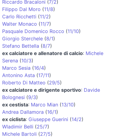
Riccardo Bracaloni
(
7/2
)
Filippo Dal Moro
(
11/8
)
Carlo Ricchetti
(
11/2
)
Walter Monaco
(
11/7
)
Pasquale Domenico Rocco
(
11/10
)
Giorgio Sterchele
(
8/1
)
Stefano Bettella
(
8/7
)
ex calciatore e allenatore di calcio
:
Michele
Serena
(
10/3
)
Marco Sesia
(
16/4
)
Antonino Asta
(
17/11
)
Roberto Di Matteo
(
29/5
)
ex calciatore e dirigente sportivo
:
Davide
Bolognesi
(
9/3
)
ex cestista
:
Marco Mian
(
13/10
)
Andrea Dallamora
(
16/1
)
ex ciclista
:
Giuseppe Guerini
(
14/2
)
Wladimir Belli
(
25/7
)
Michele Bartoli
(
27/5
)