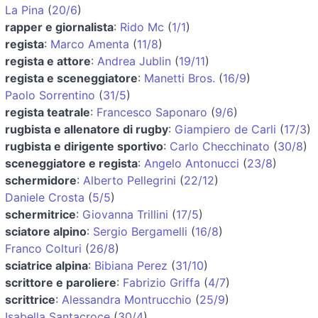
La Pina
(
20/6
)
rapper e giornalista
:
Rido Mc
(
1/1
)
regista
:
Marco Amenta
(
11/8
)
regista e attore
:
Andrea Jublin
(
19/11
)
regista e sceneggiatore
:
Manetti Bros.
(
16/9
)
Paolo Sorrentino
(
31/5
)
regista teatrale
:
Francesco Saponaro
(
9/6
)
rugbista e allenatore di rugby
:
Giampiero de Carli
(
17/3
)
rugbista e dirigente sportivo
:
Carlo Checchinato
(
30/8
)
sceneggiatore e regista
:
Angelo Antonucci
(
23/8
)
schermidore
:
Alberto Pellegrini
(
22/12
)
Daniele Crosta
(
5/5
)
schermitrice
:
Giovanna Trillini
(
17/5
)
sciatore alpino
:
Sergio Bergamelli
(
16/8
)
Franco Colturi
(
26/8
)
sciatrice alpina
:
Bibiana Perez
(
31/10
)
scrittore e paroliere
:
Fabrizio Griffa
(
4/7
)
scrittrice
:
Alessandra Montrucchio
(
25/9
)
Isabella Santacroce
(
30/4
)