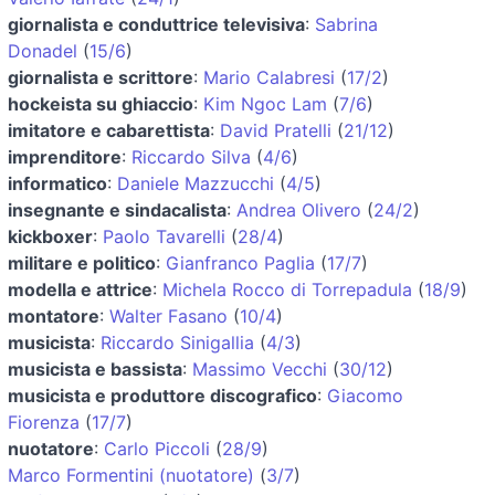
giornalista e conduttrice televisiva
:
Sabrina
Donadel
(
15/6
)
giornalista e scrittore
:
Mario Calabresi
(
17/2
)
hockeista su ghiaccio
:
Kim Ngoc Lam
(
7/6
)
imitatore e cabarettista
:
David Pratelli
(
21/12
)
imprenditore
:
Riccardo Silva
(
4/6
)
informatico
:
Daniele Mazzucchi
(
4/5
)
insegnante e sindacalista
:
Andrea Olivero
(
24/2
)
kickboxer
:
Paolo Tavarelli
(
28/4
)
militare e politico
:
Gianfranco Paglia
(
17/7
)
modella e attrice
:
Michela Rocco di Torrepadula
(
18/9
)
montatore
:
Walter Fasano
(
10/4
)
musicista
:
Riccardo Sinigallia
(
4/3
)
musicista e bassista
:
Massimo Vecchi
(
30/12
)
musicista e produttore discografico
:
Giacomo
Fiorenza
(
17/7
)
nuotatore
:
Carlo Piccoli
(
28/9
)
Marco Formentini (nuotatore)
(
3/7
)