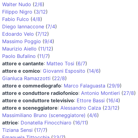
Walter Nudo
(
2/6
)
Filippo Nigro
(
3/12
)
Fabio Fulco
(
4/8
)
Diego Iannaccone
(
7/4
)
Edoardo Velo
(
7/12
)
Massimo Poggio
(
9/4
)
Maurizio Aiello
(
11/12
)
Paolo Bufalino
(
11/7
)
attore e cantante
:
Matteo Tosi
(
6/7
)
attore e comico
:
Giovanni Esposito
(
14/6
)
Gianluca Ramazzotti
(
22/8
)
attore e commediografo
:
Marco Falaguasta
(
29/9
)
attore e conduttore radiofonico
:
Antonio Montieri
(
27/8
)
attore e conduttore televisivo
:
Ettore Bassi
(
16/4
)
attore e sceneggiatore
:
Alessandro Calza
(
23/12
)
Massimiliano Bruno (sceneggiatore)
(
4/6
)
attrice
:
Donatella Finocchiaro
(
16/11
)
Tiziana Sensi
(
17/7
)
Emanuela Tittocchia
(
23/7
)