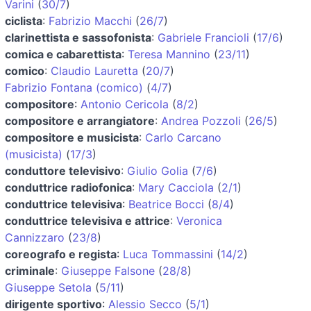
Varini
(
30/7
)
ciclista
:
Fabrizio Macchi
(
26/7
)
clarinettista e sassofonista
:
Gabriele Francioli
(
17/6
)
comica e cabarettista
:
Teresa Mannino
(
23/11
)
comico
:
Claudio Lauretta
(
20/7
)
Fabrizio Fontana (comico)
(
4/7
)
compositore
:
Antonio Cericola
(
8/2
)
compositore e arrangiatore
:
Andrea Pozzoli
(
26/5
)
compositore e musicista
:
Carlo Carcano
(musicista)
(
17/3
)
conduttore televisivo
:
Giulio Golia
(
7/6
)
conduttrice radiofonica
:
Mary Cacciola
(
2/1
)
conduttrice televisiva
:
Beatrice Bocci
(
8/4
)
conduttrice televisiva e attrice
:
Veronica
Cannizzaro
(
23/8
)
coreografo e regista
:
Luca Tommassini
(
14/2
)
criminale
:
Giuseppe Falsone
(
28/8
)
Giuseppe Setola
(
5/11
)
dirigente sportivo
:
Alessio Secco
(
5/1
)