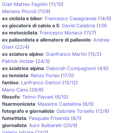
Gian Matteo Fagnini
(
11/10
)
Mariano Piccoli
(
11/9
)
ex ciclista e biker
:
Francesco Casagrande
(
14/9
)
ex giocatore di calcio a 5
:
David Calabria
(
1/9
)
ex motociclista
:
Francesco Monaco
(
11/7
)
ex pallavolista e allenatore di pallavolo
:
Andrea
Giani
(
22/4
)
ex sciatore alpino
:
Gianfranco Martin
(
15/2
)
Patrick Holzer
(
24/3
)
ex sciatrice alpina
:
Deborah Compagnoni
(
4/6
)
ex tennista
:
Renzo Furlan
(
17/5
)
fantino
:
Lanfranco Dettori
(
15/12
)
Mario Canu
(
28/8
)
filosofo
:
Telmo Pievani
(
6/10
)
fisarmonicista
:
Massimo Castellina
(
8/6
)
fotografo e giornalista
:
Gabriele Torsello
(
12/8
)
fumettista
:
Pasquale Frisenda
(
8/1
)
giornalista
:
Auro Bulbarelli
(
20/9
)
Valerio Iafrate
(
24/1
)