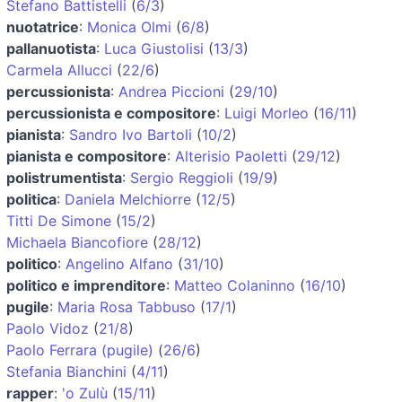
Stefano Battistelli
(
6/3
)
nuotatrice
:
Monica Olmi
(
6/8
)
pallanuotista
:
Luca Giustolisi
(
13/3
)
Carmela Allucci
(
22/6
)
percussionista
:
Andrea Piccioni
(
29/10
)
percussionista e compositore
:
Luigi Morleo
(
16/11
)
pianista
:
Sandro Ivo Bartoli
(
10/2
)
pianista e compositore
:
Alterisio Paoletti
(
29/12
)
polistrumentista
:
Sergio Reggioli
(
19/9
)
politica
:
Daniela Melchiorre
(
12/5
)
Titti De Simone
(
15/2
)
Michaela Biancofiore
(
28/12
)
politico
:
Angelino Alfano
(
31/10
)
politico e imprenditore
:
Matteo Colaninno
(
16/10
)
pugile
:
Maria Rosa Tabbuso
(
17/1
)
Paolo Vidoz
(
21/8
)
Paolo Ferrara (pugile)
(
26/6
)
Stefania Bianchini
(
4/11
)
rapper
:
'o Zulù
(
15/11
)