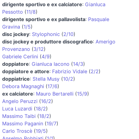
dirigente sportivo e ex calciatore
:
Gianluca
Pessotto
(
11/8
)
dirigente sportivo e ex pallavolista
:
Pasquale
Gravina
(
1/5
)
disc jockey
:
Stylophonic
(
2/10
)
disc jockey e produttore discografico
:
Amerigo
Provenzano
(
3/12
)
Gabriele Cerlini
(
4/9
)
doppiatore
:
Gianluca Iacono
(
14/3
)
doppiatore e attore
:
Fabrizio Vidale
(
2/2
)
doppiatrice
:
Stella Musy
(
10/2
)
Debora Magnaghi
(
17/6
)
ex calciatore
:
Mauro Bertarelli
(
15/9
)
Angelo Peruzzi
(
16/2
)
Luca Luzardi
(
18/2
)
Massimo Taibi
(
18/2
)
Massimo Paganin
(
19/7
)
Carlo Troscè
(
19/5
)
Anselmo Robbiati
(
1/1
)