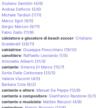
Giuliano Gentilini
(
4/9
)
Andrea Deflorio
(
5/6
)
Michele Tardioli
(
7/11
)
Marco Sgrò
(
9/5
)
Sergio Marcon
(
9/11
)
Fabio Gallo
(
11/9
)
calciatore e giocatore di beach soccer
:
Cristiano
Scalabrelli
(
28/11
)
calciatrice
:
Giuseppa Finocchiaro
(
19/12
)
canottiere
:
Raffaello Leonardo
(
1/5
)
Antonello Aliberti
(
31/3
)
cantante
:
Ginevra Di Marco
(
15/7
)
Sonia Dalle Carbonare
(
25/5
)
Valeria Visconti
(
4/5
)
Barbara Cola
(
8/2
)
cantante e attore
:
Manuel De Peppe
(
12/8
)
cantante e compositore
:
Gianfranco Randone
(
5/1
)
cantante e musicista
:
Matteo Becucci
(
4/8
)
cantautore
:
Alessio Bonomo
(
13/8
)