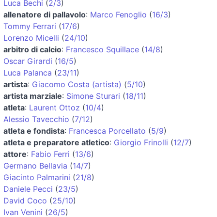
Luca Bechi
(
2/3
)
allenatore di pallavolo
:
Marco Fenoglio
(
16/3
)
Tommy Ferrari
(
17/6
)
Lorenzo Micelli
(
24/10
)
arbitro di calcio
:
Francesco Squillace
(
14/8
)
Oscar Girardi
(
16/5
)
Luca Palanca
(
23/11
)
artista
:
Giacomo Costa (artista)
(
5/10
)
artista marziale
:
Simone Sturari
(
18/11
)
atleta
:
Laurent Ottoz
(
10/4
)
Alessio Tavecchio
(
7/12
)
atleta e fondista
:
Francesca Porcellato
(
5/9
)
atleta e preparatore atletico
:
Giorgio Frinolli
(
12/7
)
attore
:
Fabio Ferri
(
13/6
)
Germano Bellavia
(
14/7
)
Giacinto Palmarini
(
21/8
)
Daniele Pecci
(
23/5
)
David Coco
(
25/10
)
Ivan Venini
(
26/5
)