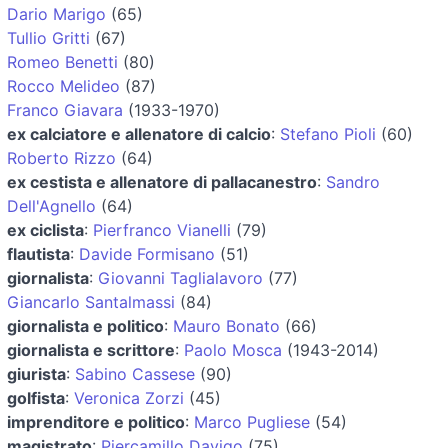
Dario Marigo
(65)
Tullio Gritti
(67)
Romeo Benetti
(80)
Rocco Melideo
(87)
Franco Giavara
(1933-1970)
ex calciatore e allenatore di calcio
:
Stefano Pioli
(60)
Roberto Rizzo
(64)
ex cestista e allenatore di pallacanestro
:
Sandro
Dell'Agnello
(64)
ex ciclista
:
Pierfranco Vianelli
(79)
flautista
:
Davide Formisano
(51)
giornalista
:
Giovanni Taglialavoro
(77)
Giancarlo Santalmassi
(84)
giornalista e politico
:
Mauro Bonato
(66)
giornalista e scrittore
:
Paolo Mosca
(1943-2014)
giurista
:
Sabino Cassese
(90)
golfista
:
Veronica Zorzi
(45)
imprenditore e politico
:
Marco Pugliese
(54)
magistrato
:
Piercamillo Davigo
(75)