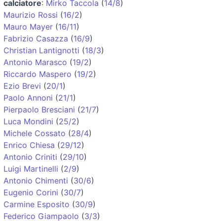
calciatore
:
Mirko Taccola
(
14/8
)
Maurizio Rossi
(
16/2
)
Mauro Mayer
(
16/11
)
Fabrizio Casazza
(
16/9
)
Christian Lantignotti
(
18/3
)
Antonio Marasco
(
19/2
)
Riccardo Maspero
(
19/2
)
Ezio Brevi
(
20/1
)
Paolo Annoni
(
21/1
)
Pierpaolo Bresciani
(
21/7
)
Luca Mondini
(
25/2
)
Michele Cossato
(
28/4
)
Enrico Chiesa
(
29/12
)
Antonio Criniti
(
29/10
)
Luigi Martinelli
(
2/9
)
Antonio Chimenti
(
30/6
)
Eugenio Corini
(
30/7
)
Carmine Esposito
(
30/9
)
Federico Giampaolo
(
3/3
)