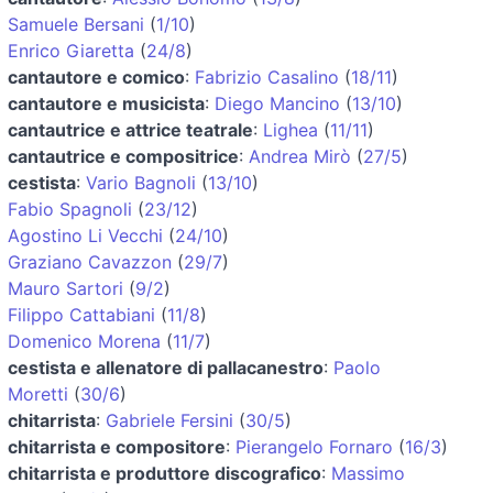
Samuele Bersani
(
1/10
)
Enrico Giaretta
(
24/8
)
cantautore e comico
:
Fabrizio Casalino
(
18/11
)
cantautore e musicista
:
Diego Mancino
(
13/10
)
cantautrice e attrice teatrale
:
Lighea
(
11/11
)
cantautrice e compositrice
:
Andrea Mirò
(
27/5
)
cestista
:
Vario Bagnoli
(
13/10
)
Fabio Spagnoli
(
23/12
)
Agostino Li Vecchi
(
24/10
)
Graziano Cavazzon
(
29/7
)
Mauro Sartori
(
9/2
)
Filippo Cattabiani
(
11/8
)
Domenico Morena
(
11/7
)
cestista e allenatore di pallacanestro
:
Paolo
Moretti
(
30/6
)
chitarrista
:
Gabriele Fersini
(
30/5
)
chitarrista e compositore
:
Pierangelo Fornaro
(
16/3
)
chitarrista e produttore discografico
:
Massimo