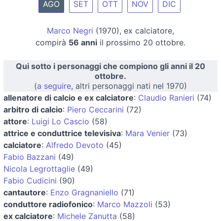
AGO
SET
OTT
NOV
DIC
Marco Negri
(1970), ex calciatore,
compirà
56 anni
il prossimo 20 ottobre.
Qui sotto i personaggi che compiono gli anni il 20
ottobre.
(
a seguire
, altri personaggi nati nel 1970)
allenatore di calcio e ex calciatore
:
Claudio Ranieri
(74)
arbitro di calcio
:
Piero Ceccarini
(72)
attore
:
Luigi Lo Cascio
(58)
attrice e conduttrice televisiva
:
Mara Venier
(73)
calciatore
:
Alfredo Devoto
(45)
Fabio Bazzani
(49)
Nicola Legrottaglie
(49)
Fabio Cudicini
(90)
cantautore
:
Enzo Gragnaniello
(71)
conduttore radiofonico
:
Marco Mazzoli
(53)
ex calciatore
:
Michele Zanutta
(58)