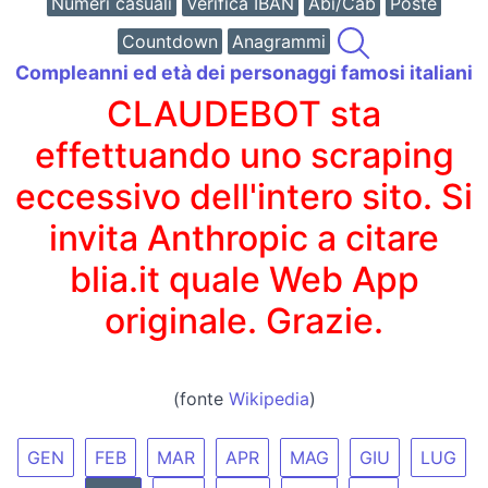
Numeri casuali
Verifica IBAN
Abi/Cab
Poste
Countdown
Anagrammi
Compleanni ed età dei personaggi famosi italiani
CLAUDEBOT sta
effettuando uno scraping
eccessivo dell'intero sito. Si
invita Anthropic a citare
blia.it quale Web App
originale. Grazie.
(fonte
Wikipedia
)
GEN
FEB
MAR
APR
MAG
GIU
LUG