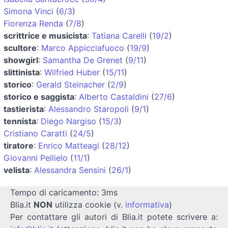
Simona Vinci
(
6/3
)
Fiorenza Renda
(
7/8
)
scrittrice e musicista
:
Tatiana Carelli
(
19/2
)
scultore
:
Marco Appicciafuoco
(
19/9
)
showgirl
:
Samantha De Grenet
(
9/11
)
slittinista
:
Wilfried Huber
(
15/11
)
storico
:
Gerald Steinacher
(
2/9
)
storico e saggista
:
Alberto Castaldini
(
27/6
)
tastierista
:
Alessandro Staropoli
(
9/1
)
tennista
:
Diego Nargiso
(
15/3
)
Cristiano Caratti
(
24/5
)
tiratore
:
Enrico Matteagi
(
28/12
)
Giovanni Pellielo
(
11/1
)
velista
:
Alessandra Sensini
(
26/1
)
Tempo di caricamento: 3ms
Blia.it
NON
utilizza cookie (v.
informativa
)
Per contattare gli autori di Blia.it potete scrivere a: