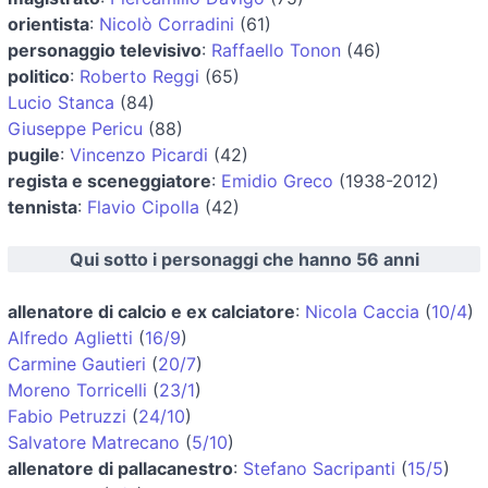
orientista
:
Nicolò Corradini
(61)
personaggio televisivo
:
Raffaello Tonon
(46)
politico
:
Roberto Reggi
(65)
Lucio Stanca
(84)
Giuseppe Pericu
(88)
pugile
:
Vincenzo Picardi
(42)
regista e sceneggiatore
:
Emidio Greco
(1938-2012)
tennista
:
Flavio Cipolla
(42)
Qui sotto i personaggi che hanno 56 anni
allenatore di calcio e ex calciatore
:
Nicola Caccia
(
10/4
)
Alfredo Aglietti
(
16/9
)
Carmine Gautieri
(
20/7
)
Moreno Torricelli
(
23/1
)
Fabio Petruzzi
(
24/10
)
Salvatore Matrecano
(
5/10
)
allenatore di pallacanestro
:
Stefano Sacripanti
(
15/5
)