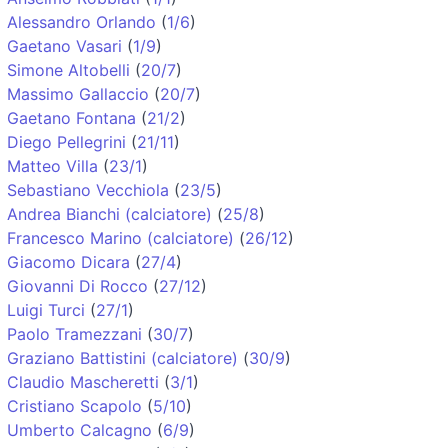
Alessandro Orlando
(
1/6
)
Gaetano Vasari
(
1/9
)
Simone Altobelli
(
20/7
)
Massimo Gallaccio
(
20/7
)
Gaetano Fontana
(
21/2
)
Diego Pellegrini
(
21/11
)
Matteo Villa
(
23/1
)
Sebastiano Vecchiola
(
23/5
)
Andrea Bianchi (calciatore)
(
25/8
)
Francesco Marino (calciatore)
(
26/12
)
Giacomo Dicara
(
27/4
)
Giovanni Di Rocco
(
27/12
)
Luigi Turci
(
27/1
)
Paolo Tramezzani
(
30/7
)
Graziano Battistini (calciatore)
(
30/9
)
Claudio Mascheretti
(
3/1
)
Cristiano Scapolo
(
5/10
)
Umberto Calcagno
(
6/9
)