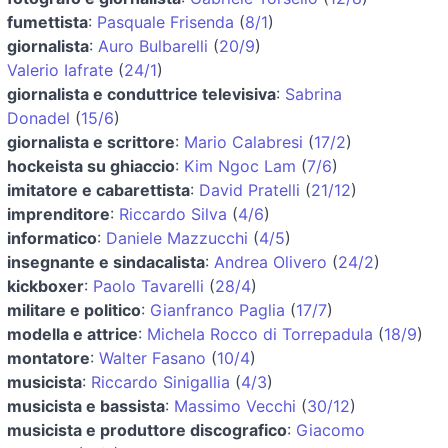
fumettista
:
Pasquale Frisenda
(
8/1
)
giornalista
:
Auro Bulbarelli
(
20/9
)
Valerio Iafrate
(
24/1
)
giornalista e conduttrice televisiva
:
Sabrina
Donadel
(
15/6
)
giornalista e scrittore
:
Mario Calabresi
(
17/2
)
hockeista su ghiaccio
:
Kim Ngoc Lam
(
7/6
)
imitatore e cabarettista
:
David Pratelli
(
21/12
)
imprenditore
:
Riccardo Silva
(
4/6
)
informatico
:
Daniele Mazzucchi
(
4/5
)
insegnante e sindacalista
:
Andrea Olivero
(
24/2
)
kickboxer
:
Paolo Tavarelli
(
28/4
)
militare e politico
:
Gianfranco Paglia
(
17/7
)
modella e attrice
:
Michela Rocco di Torrepadula
(
18/9
)
montatore
:
Walter Fasano
(
10/4
)
musicista
:
Riccardo Sinigallia
(
4/3
)
musicista e bassista
:
Massimo Vecchi
(
30/12
)
musicista e produttore discografico
:
Giacomo