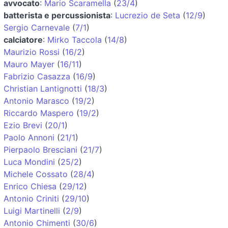
avvocato
:
Mario Scaramella
(
23/4
)
batterista e percussionista
:
Lucrezio de Seta
(
12/9
)
Sergio Carnevale
(
7/1
)
calciatore
:
Mirko Taccola
(
14/8
)
Maurizio Rossi
(
16/2
)
Mauro Mayer
(
16/11
)
Fabrizio Casazza
(
16/9
)
Christian Lantignotti
(
18/3
)
Antonio Marasco
(
19/2
)
Riccardo Maspero
(
19/2
)
Ezio Brevi
(
20/1
)
Paolo Annoni
(
21/1
)
Pierpaolo Bresciani
(
21/7
)
Luca Mondini
(
25/2
)
Michele Cossato
(
28/4
)
Enrico Chiesa
(
29/12
)
Antonio Criniti
(
29/10
)
Luigi Martinelli
(
2/9
)
Antonio Chimenti
(
30/6
)