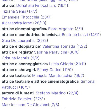
attrice
:
Donatella Finocchiaro
(
16/11
)
Tiziana Sensi
(
17/7
)
Emanuela Tittocchia
(
23/7
)
Alessandra Ierse
(
28/10
)
attrice cinematografica
:
Fiore Argento
(
3/1
)
attrice e conduttrice televisiva
:
Beatrice Luzzi
(
14/11
)
Gaia De Laurentiis
(
25/2
)
attrice e doppiatrice
:
Valentina Tomada
(
12/2
)
attrice e regista
:
Sabrina Paravicini
(
30/6
)
Cristina Mantis
(
9/2
)
attrice e sceneggiatrice
:
Lucia Chiarla
(
21/11
)
attrice e showgirl
:
Fanny Cadeo
(
11/9
)
attrice teatrale
:
Manuela Mandracchia
(
19/2
)
attrice teatrale e attrice cinematografica
:
Simona
Patitucci
(
10/5
)
autore di fumetti
:
Stefano Martino
(
22/4
)
Fabrizio Palmieri
(
27/3
)
Massimiliano De Giovanni
(
7/8
)