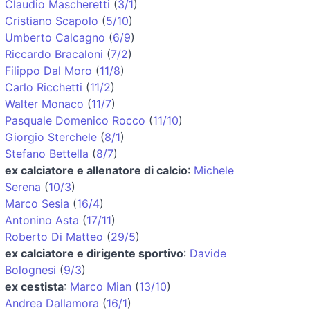
Claudio Mascheretti
(
3/1
)
Cristiano Scapolo
(
5/10
)
Umberto Calcagno
(
6/9
)
Riccardo Bracaloni
(
7/2
)
Filippo Dal Moro
(
11/8
)
Carlo Ricchetti
(
11/2
)
Walter Monaco
(
11/7
)
Pasquale Domenico Rocco
(
11/10
)
Giorgio Sterchele
(
8/1
)
Stefano Bettella
(
8/7
)
ex calciatore e allenatore di calcio
:
Michele
Serena
(
10/3
)
Marco Sesia
(
16/4
)
Antonino Asta
(
17/11
)
Roberto Di Matteo
(
29/5
)
ex calciatore e dirigente sportivo
:
Davide
Bolognesi
(
9/3
)
ex cestista
:
Marco Mian
(
13/10
)
Andrea Dallamora
(
16/1
)