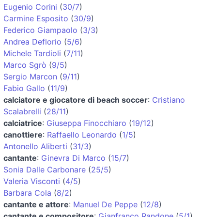
Eugenio Corini
(
30/7
)
Carmine Esposito
(
30/9
)
Federico Giampaolo
(
3/3
)
Andrea Deflorio
(
5/6
)
Michele Tardioli
(
7/11
)
Marco Sgrò
(
9/5
)
Sergio Marcon
(
9/11
)
Fabio Gallo
(
11/9
)
calciatore e giocatore di beach soccer
:
Cristiano
Scalabrelli
(
28/11
)
calciatrice
:
Giuseppa Finocchiaro
(
19/12
)
canottiere
:
Raffaello Leonardo
(
1/5
)
Antonello Aliberti
(
31/3
)
cantante
:
Ginevra Di Marco
(
15/7
)
Sonia Dalle Carbonare
(
25/5
)
Valeria Visconti
(
4/5
)
Barbara Cola
(
8/2
)
cantante e attore
:
Manuel De Peppe
(
12/8
)
cantante e compositore
:
Gianfranco Randone
(
5/1
)