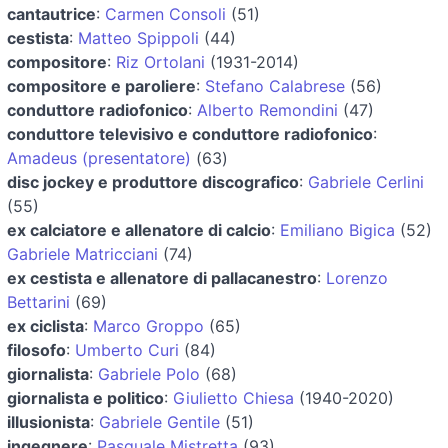
cantautrice
:
Carmen Consoli
(51)
cestista
:
Matteo Spippoli
(44)
compositore
:
Riz Ortolani
(1931-2014)
compositore e paroliere
:
Stefano Calabrese
(56)
conduttore radiofonico
:
Alberto Remondini
(47)
conduttore televisivo e conduttore radiofonico
:
Amadeus (presentatore)
(63)
disc jockey e produttore discografico
:
Gabriele Cerlini
(55)
ex calciatore e allenatore di calcio
:
Emiliano Bigica
(52)
Gabriele Matricciani
(74)
ex cestista e allenatore di pallacanestro
:
Lorenzo
Bettarini
(69)
ex ciclista
:
Marco Groppo
(65)
filosofo
:
Umberto Curi
(84)
giornalista
:
Gabriele Polo
(68)
giornalista e politico
:
Giulietto Chiesa
(1940-2020)
illusionista
:
Gabriele Gentile
(51)
ingegnere
:
Pasquale Mistretta
(93)