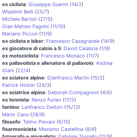
ex ciclista
:
Giuseppe Guerini
(
14/2
)
Wladimir Belli
(
25/7
)
Michele Bartoli
(
27/5
)
Gian Matteo Fagnini
(
11/10
)
Mariano Piccoli
(
11/9
)
ex ciclista e biker
:
Francesco Casagrande
(
14/9
)
ex giocatore di calcio a 5
:
David Calabria
(
1/9
)
ex motociclista
:
Francesco Monaco
(
11/7
)
ex pallavolista e allenatore di pallavolo
:
Andrea
Giani
(
22/4
)
ex sciatore alpino
:
Gianfranco Martin
(
15/2
)
Patrick Holzer
(
24/3
)
ex sciatrice alpina
:
Deborah Compagnoni
(
4/6
)
ex tennista
:
Renzo Furlan
(
17/5
)
fantino
:
Lanfranco Dettori
(
15/12
)
Mario Canu
(
28/8
)
filosofo
:
Telmo Pievani
(
6/10
)
fisarmonicista
:
Massimo Castellina
(
8/6
)
fotografo e giornalista
:
Gabriele Torsello
(
12/8
)