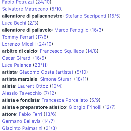
Fabio Petruzzi
(
24/10
)
Salvatore Matrecano
(
5/10
)
allenatore di pallacanestro
:
Stefano Sacripanti
(
15/5
)
Luca Bechi
(
2/3
)
allenatore di pallavolo
:
Marco Fenoglio
(
16/3
)
Tommy Ferrari
(
17/6
)
Lorenzo Micelli
(
24/10
)
arbitro di calcio
:
Francesco Squillace
(
14/8
)
Oscar Girardi
(
16/5
)
Luca Palanca
(
23/11
)
artista
:
Giacomo Costa (artista)
(
5/10
)
artista marziale
:
Simone Sturari
(
18/11
)
atleta
:
Laurent Ottoz
(
10/4
)
Alessio Tavecchio
(
7/12
)
atleta e fondista
:
Francesca Porcellato
(
5/9
)
atleta e preparatore atletico
:
Giorgio Frinolli
(
12/7
)
attore
:
Fabio Ferri
(
13/6
)
Germano Bellavia
(
14/7
)
Giacinto Palmarini
(
21/8
)