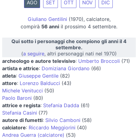
AGO
SET
OTT
NOV
DIC
Giuliano Gentilini
(1970), calciatore,
compirà
56 anni
il prossimo 4 settembre.
Qui sotto i personaggi che compiono gli anni il 4
settembre.
(
a seguire
, altri personaggi nati nel 1970)
archeologo e autore televisivo
:
Umberto Broccoli
(71)
artista e attrice
:
Domiziana Giordano
(66)
atleta
:
Giuseppe Gentile
(82)
attore
:
Lorenzo Balducci
(43)
Michele Venitucci
(50)
Paolo Baroni
(80)
attrice e regista
:
Stefania Dadda
(61)
Stefania Casini
(77)
autore di fumetti
:
Silvio Camboni
(58)
calciatore
:
Riccardo Meggiorini
(40)
Andrea Guerra (calciatore)
(53)