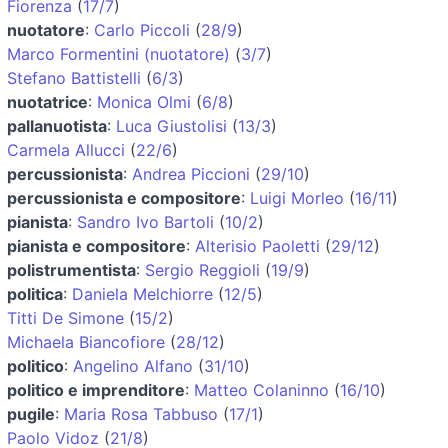
Fiorenza
(
17/7
)
nuotatore
:
Carlo Piccoli
(
28/9
)
Marco Formentini (nuotatore)
(
3/7
)
Stefano Battistelli
(
6/3
)
nuotatrice
:
Monica Olmi
(
6/8
)
pallanuotista
:
Luca Giustolisi
(
13/3
)
Carmela Allucci
(
22/6
)
percussionista
:
Andrea Piccioni
(
29/10
)
percussionista e compositore
:
Luigi Morleo
(
16/11
)
pianista
:
Sandro Ivo Bartoli
(
10/2
)
pianista e compositore
:
Alterisio Paoletti
(
29/12
)
polistrumentista
:
Sergio Reggioli
(
19/9
)
politica
:
Daniela Melchiorre
(
12/5
)
Titti De Simone
(
15/2
)
Michaela Biancofiore
(
28/12
)
politico
:
Angelino Alfano
(
31/10
)
politico e imprenditore
:
Matteo Colaninno
(
16/10
)
pugile
:
Maria Rosa Tabbuso
(
17/1
)
Paolo Vidoz
(
21/8
)