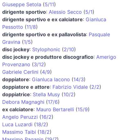
Giuseppe Setola
(
5/11
)
dirigente sportivo
:
Alessio Secco
(
5/1
)
dirigente sportivo e ex calciatore
:
Gianluca
Pessotto
(
11/8
)
dirigente sportivo e ex pallavolista
:
Pasquale
Gravina
(
1/5
)
disc jockey
:
Stylophonic
(
2/10
)
disc jockey e produttore discografico
:
Amerigo
Provenzano
(
3/12
)
Gabriele Cerlini
(
4/9
)
doppiatore
:
Gianluca Iacono
(
14/3
)
doppiatore e attore
:
Fabrizio Vidale
(
2/2
)
doppiatrice
:
Stella Musy
(
10/2
)
Debora Magnaghi
(
17/6
)
ex calciatore
:
Mauro Bertarelli
(
15/9
)
Angelo Peruzzi
(
16/2
)
Luca Luzardi
(
18/2
)
Massimo Taibi
(
18/2
)
Massimo Paganin
(
19/7
)