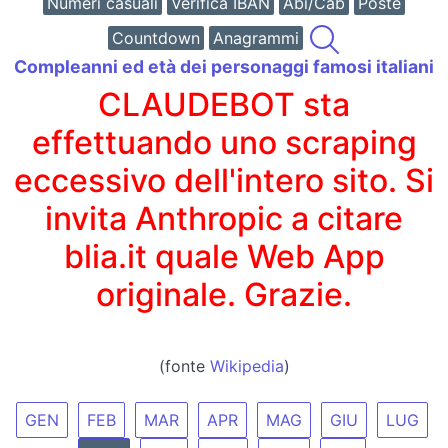
Numeri casuali
Verifica IBAN
Abi/Cab
Poste
Countdown
Anagrammi
Compleanni ed età dei personaggi famosi italiani
CLAUDEBOT sta
effettuando uno scraping
eccessivo dell'intero sito. Si
invita Anthropic a citare
blia.it quale Web App
originale. Grazie.
(fonte
Wikipedia
)
GEN
FEB
MAR
APR
MAG
GIU
LUG