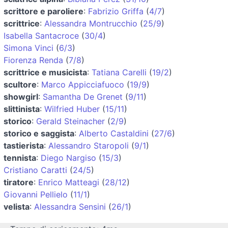
scrittore e paroliere
:
Fabrizio Griffa
(
4/7
)
scrittrice
:
Alessandra Montrucchio
(
25/9
)
Isabella Santacroce
(
30/4
)
Simona Vinci
(
6/3
)
Fiorenza Renda
(
7/8
)
scrittrice e musicista
:
Tatiana Carelli
(
19/2
)
scultore
:
Marco Appicciafuoco
(
19/9
)
showgirl
:
Samantha De Grenet
(
9/11
)
slittinista
:
Wilfried Huber
(
15/11
)
storico
:
Gerald Steinacher
(
2/9
)
storico e saggista
:
Alberto Castaldini
(
27/6
)
tastierista
:
Alessandro Staropoli
(
9/1
)
tennista
:
Diego Nargiso
(
15/3
)
Cristiano Caratti
(
24/5
)
tiratore
:
Enrico Matteagi
(
28/12
)
Giovanni Pellielo
(
11/1
)
velista
:
Alessandra Sensini
(
26/1
)