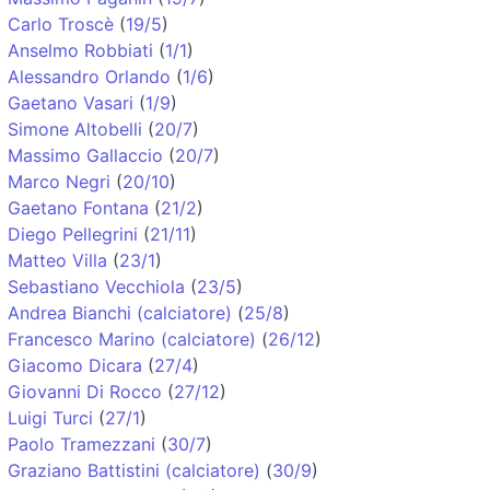
Carlo Troscè
(
19/5
)
Anselmo Robbiati
(
1/1
)
Alessandro Orlando
(
1/6
)
Gaetano Vasari
(
1/9
)
Simone Altobelli
(
20/7
)
Massimo Gallaccio
(
20/7
)
Marco Negri
(
20/10
)
Gaetano Fontana
(
21/2
)
Diego Pellegrini
(
21/11
)
Matteo Villa
(
23/1
)
Sebastiano Vecchiola
(
23/5
)
Andrea Bianchi (calciatore)
(
25/8
)
Francesco Marino (calciatore)
(
26/12
)
Giacomo Dicara
(
27/4
)
Giovanni Di Rocco
(
27/12
)
Luigi Turci
(
27/1
)
Paolo Tramezzani
(
30/7
)
Graziano Battistini (calciatore)
(
30/9
)