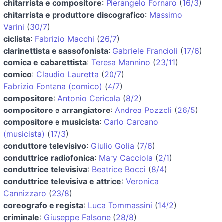
chitarrista e compositore
:
Pierangelo Fornaro
(
16/3
)
chitarrista e produttore discografico
:
Massimo
Varini
(
30/7
)
ciclista
:
Fabrizio Macchi
(
26/7
)
clarinettista e sassofonista
:
Gabriele Francioli
(
17/6
)
comica e cabarettista
:
Teresa Mannino
(
23/11
)
comico
:
Claudio Lauretta
(
20/7
)
Fabrizio Fontana (comico)
(
4/7
)
compositore
:
Antonio Cericola
(
8/2
)
compositore e arrangiatore
:
Andrea Pozzoli
(
26/5
)
compositore e musicista
:
Carlo Carcano
(musicista)
(
17/3
)
conduttore televisivo
:
Giulio Golia
(
7/6
)
conduttrice radiofonica
:
Mary Cacciola
(
2/1
)
conduttrice televisiva
:
Beatrice Bocci
(
8/4
)
conduttrice televisiva e attrice
:
Veronica
Cannizzaro
(
23/8
)
coreografo e regista
:
Luca Tommassini
(
14/2
)
criminale
:
Giuseppe Falsone
(
28/8
)