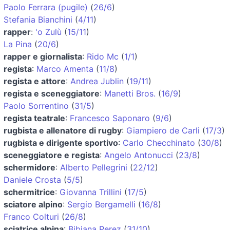
Paolo Ferrara (pugile)
(
26/6
)
Stefania Bianchini
(
4/11
)
rapper
:
'o Zulù
(
15/11
)
La Pina
(
20/6
)
rapper e giornalista
:
Rido Mc
(
1/1
)
regista
:
Marco Amenta
(
11/8
)
regista e attore
:
Andrea Jublin
(
19/11
)
regista e sceneggiatore
:
Manetti Bros.
(
16/9
)
Paolo Sorrentino
(
31/5
)
regista teatrale
:
Francesco Saponaro
(
9/6
)
rugbista e allenatore di rugby
:
Giampiero de Carli
(
17/3
)
rugbista e dirigente sportivo
:
Carlo Checchinato
(
30/8
)
sceneggiatore e regista
:
Angelo Antonucci
(
23/8
)
schermidore
:
Alberto Pellegrini
(
22/12
)
Daniele Crosta
(
5/5
)
schermitrice
:
Giovanna Trillini
(
17/5
)
sciatore alpino
:
Sergio Bergamelli
(
16/8
)
Franco Colturi
(
26/8
)
sciatrice alpina
:
Bibiana Perez
(
31/10
)