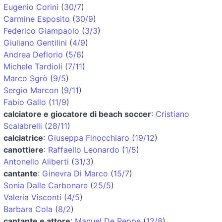
Eugenio Corini
(
30/7
)
Carmine Esposito
(
30/9
)
Federico Giampaolo
(
3/3
)
Giuliano Gentilini
(
4/9
)
Andrea Deflorio
(
5/6
)
Michele Tardioli
(
7/11
)
Marco Sgrò
(
9/5
)
Sergio Marcon
(
9/11
)
Fabio Gallo
(
11/9
)
calciatore e giocatore di beach soccer
:
Cristiano
Scalabrelli
(
28/11
)
calciatrice
:
Giuseppa Finocchiaro
(
19/12
)
canottiere
:
Raffaello Leonardo
(
1/5
)
Antonello Aliberti
(
31/3
)
cantante
:
Ginevra Di Marco
(
15/7
)
Sonia Dalle Carbonare
(
25/5
)
Valeria Visconti
(
4/5
)
Barbara Cola
(
8/2
)
cantante e attore
:
Manuel De Peppe
(
12/8
)