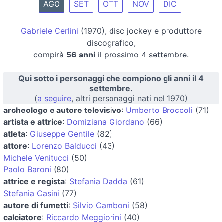
AGO
SET
OTT
NOV
DIC
Gabriele Cerlini
(1970), disc jockey e produttore
discografico,
compirà
56 anni
il prossimo 4 settembre.
Qui sotto i personaggi che compiono gli anni il 4
settembre.
(
a seguire
, altri personaggi nati nel 1970)
archeologo e autore televisivo
:
Umberto Broccoli
(71)
artista e attrice
:
Domiziana Giordano
(66)
atleta
:
Giuseppe Gentile
(82)
attore
:
Lorenzo Balducci
(43)
Michele Venitucci
(50)
Paolo Baroni
(80)
attrice e regista
:
Stefania Dadda
(61)
Stefania Casini
(77)
autore di fumetti
:
Silvio Camboni
(58)
calciatore
:
Riccardo Meggiorini
(40)