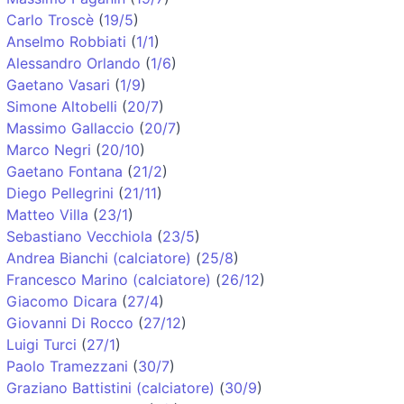
Carlo Troscè
(
19/5
)
Anselmo Robbiati
(
1/1
)
Alessandro Orlando
(
1/6
)
Gaetano Vasari
(
1/9
)
Simone Altobelli
(
20/7
)
Massimo Gallaccio
(
20/7
)
Marco Negri
(
20/10
)
Gaetano Fontana
(
21/2
)
Diego Pellegrini
(
21/11
)
Matteo Villa
(
23/1
)
Sebastiano Vecchiola
(
23/5
)
Andrea Bianchi (calciatore)
(
25/8
)
Francesco Marino (calciatore)
(
26/12
)
Giacomo Dicara
(
27/4
)
Giovanni Di Rocco
(
27/12
)
Luigi Turci
(
27/1
)
Paolo Tramezzani
(
30/7
)
Graziano Battistini (calciatore)
(
30/9
)