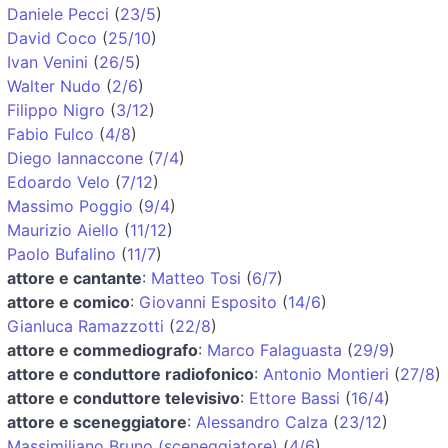
Daniele Pecci
(
23/5
)
David Coco
(
25/10
)
Ivan Venini
(
26/5
)
Walter Nudo
(
2/6
)
Filippo Nigro
(
3/12
)
Fabio Fulco
(
4/8
)
Diego Iannaccone
(
7/4
)
Edoardo Velo
(
7/12
)
Massimo Poggio
(
9/4
)
Maurizio Aiello
(
11/12
)
Paolo Bufalino
(
11/7
)
attore e cantante
:
Matteo Tosi
(
6/7
)
attore e comico
:
Giovanni Esposito
(
14/6
)
Gianluca Ramazzotti
(
22/8
)
attore e commediografo
:
Marco Falaguasta
(
29/9
)
attore e conduttore radiofonico
:
Antonio Montieri
(
27/8
)
attore e conduttore televisivo
:
Ettore Bassi
(
16/4
)
attore e sceneggiatore
:
Alessandro Calza
(
23/12
)
Massimiliano Bruno (sceneggiatore)
(
4/6
)