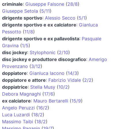
criminale
:
Giuseppe Falsone
(
28/8
)
Giuseppe Setola
(
5/11
)
dirigente sportivo
:
Alessio Secco
(
5/1
)
dirigente sportivo e ex calciatore
:
Gianluca
Pessotto
(
11/8
)
dirigente sportivo e ex pallavolista
:
Pasquale
Gravina
(
1/5
)
disc jockey
:
Stylophonic
(
2/10
)
disc jockey e produttore discografico
:
Amerigo
Provenzano
(
3/12
)
doppiatore
:
Gianluca Iacono
(
14/3
)
doppiatore e attore
:
Fabrizio Vidale
(
2/2
)
doppiatrice
:
Stella Musy
(
10/2
)
Debora Magnaghi
(
17/6
)
ex calciatore
:
Mauro Bertarelli
(
15/9
)
Angelo Peruzzi
(
16/2
)
Luca Luzardi
(
18/2
)
Massimo Taibi
(
18/2
)
Massimo Paganin
(
19/7
)