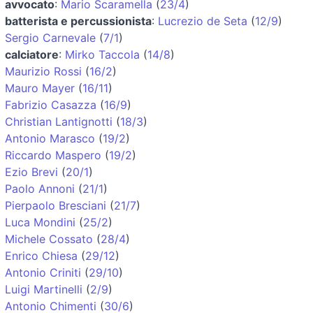
avvocato
:
Mario Scaramella
(
23/4
)
batterista e percussionista
:
Lucrezio de Seta
(
12/9
)
Sergio Carnevale
(
7/1
)
calciatore
:
Mirko Taccola
(
14/8
)
Maurizio Rossi
(
16/2
)
Mauro Mayer
(
16/11
)
Fabrizio Casazza
(
16/9
)
Christian Lantignotti
(
18/3
)
Antonio Marasco
(
19/2
)
Riccardo Maspero
(
19/2
)
Ezio Brevi
(
20/1
)
Paolo Annoni
(
21/1
)
Pierpaolo Bresciani
(
21/7
)
Luca Mondini
(
25/2
)
Michele Cossato
(
28/4
)
Enrico Chiesa
(
29/12
)
Antonio Criniti
(
29/10
)
Luigi Martinelli
(
2/9
)
Antonio Chimenti
(
30/6
)