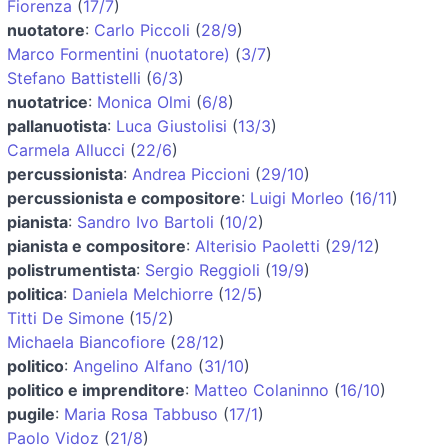
Fiorenza
(
17/7
)
nuotatore
:
Carlo Piccoli
(
28/9
)
Marco Formentini (nuotatore)
(
3/7
)
Stefano Battistelli
(
6/3
)
nuotatrice
:
Monica Olmi
(
6/8
)
pallanuotista
:
Luca Giustolisi
(
13/3
)
Carmela Allucci
(
22/6
)
percussionista
:
Andrea Piccioni
(
29/10
)
percussionista e compositore
:
Luigi Morleo
(
16/11
)
pianista
:
Sandro Ivo Bartoli
(
10/2
)
pianista e compositore
:
Alterisio Paoletti
(
29/12
)
polistrumentista
:
Sergio Reggioli
(
19/9
)
politica
:
Daniela Melchiorre
(
12/5
)
Titti De Simone
(
15/2
)
Michaela Biancofiore
(
28/12
)
politico
:
Angelino Alfano
(
31/10
)
politico e imprenditore
:
Matteo Colaninno
(
16/10
)
pugile
:
Maria Rosa Tabbuso
(
17/1
)
Paolo Vidoz
(
21/8
)