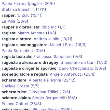
Paolo Ferrara (pugile)
(
26/6
)
Stefania Bianchini
(
4/11
)
rapper
:
'o Zulù
(
15/11
)
La Pina
(
20/6
)
rapper e giornalista
:
Rido Mc
(
1/1
)
regista
:
Marco Amenta
(
11/8
)
regista e attore
:
Andrea Jublin
(
19/11
)
regista e sceneggiatore
:
Manetti Bros.
(
16/9
)
Paolo Sorrentino
(
31/5
)
regista teatrale
:
Francesco Saponaro
(
9/6
)
rugbista e allenatore di rugby
:
Giampiero de Carli
(
17/3
)
rugbista e dirigente sportivo
:
Carlo Checchinato
(
30/8
)
sceneggiatore e regista
:
Angelo Antonucci
(
23/8
)
schermidore
:
Alberto Pellegrini
(
22/12
)
Daniele Crosta
(
5/5
)
schermitrice
:
Giovanna Trillini
(
17/5
)
sciatore alpino
:
Sergio Bergamelli
(
16/8
)
Franco Colturi
(
26/8
)
sciatrice alpina
:
Bibiana Perez
(
31/10
)