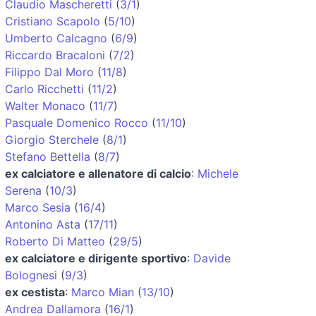
Claudio Mascheretti
(
3/1
)
Cristiano Scapolo
(
5/10
)
Umberto Calcagno
(
6/9
)
Riccardo Bracaloni
(
7/2
)
Filippo Dal Moro
(
11/8
)
Carlo Ricchetti
(
11/2
)
Walter Monaco
(
11/7
)
Pasquale Domenico Rocco
(
11/10
)
Giorgio Sterchele
(
8/1
)
Stefano Bettella
(
8/7
)
ex calciatore e allenatore di calcio
:
Michele
Serena
(
10/3
)
Marco Sesia
(
16/4
)
Antonino Asta
(
17/11
)
Roberto Di Matteo
(
29/5
)
ex calciatore e dirigente sportivo
:
Davide
Bolognesi
(
9/3
)
ex cestista
:
Marco Mian
(
13/10
)
Andrea Dallamora
(
16/1
)