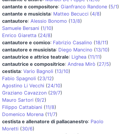
cantante e compositore
:
Gianfranco Randone
(
5/1
)
cantante e musicista
:
Matteo Becucci
(
4/8
)
cantautore
:
Alessio Bonomo
(
13/8
)
Samuele Bersani
(
1/10
)
Enrico Giaretta
(
24/8
)
cantautore e comico
:
Fabrizio Casalino
(
18/11
)
cantautore e musicista
:
Diego Mancino
(
13/10
)
cantautrice e attrice teatrale
:
Lighea
(
11/11
)
cantautrice e compositrice
:
Andrea Mirò
(
27/5
)
cestista
:
Vario Bagnoli
(
13/10
)
Fabio Spagnoli
(
23/12
)
Agostino Li Vecchi
(
24/10
)
Graziano Cavazzon
(
29/7
)
Mauro Sartori
(
9/2
)
Filippo Cattabiani
(
11/8
)
Domenico Morena
(
11/7
)
cestista e allenatore di pallacanestro
:
Paolo
Moretti
(
30/6
)