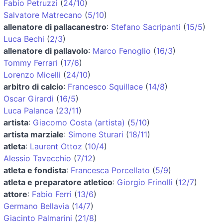
Fabio Petruzzi
(
24/10
)
Salvatore Matrecano
(
5/10
)
allenatore di pallacanestro
:
Stefano Sacripanti
(
15/5
)
Luca Bechi
(
2/3
)
allenatore di pallavolo
:
Marco Fenoglio
(
16/3
)
Tommy Ferrari
(
17/6
)
Lorenzo Micelli
(
24/10
)
arbitro di calcio
:
Francesco Squillace
(
14/8
)
Oscar Girardi
(
16/5
)
Luca Palanca
(
23/11
)
artista
:
Giacomo Costa (artista)
(
5/10
)
artista marziale
:
Simone Sturari
(
18/11
)
atleta
:
Laurent Ottoz
(
10/4
)
Alessio Tavecchio
(
7/12
)
atleta e fondista
:
Francesca Porcellato
(
5/9
)
atleta e preparatore atletico
:
Giorgio Frinolli
(
12/7
)
attore
:
Fabio Ferri
(
13/6
)
Germano Bellavia
(
14/7
)
Giacinto Palmarini
(
21/8
)