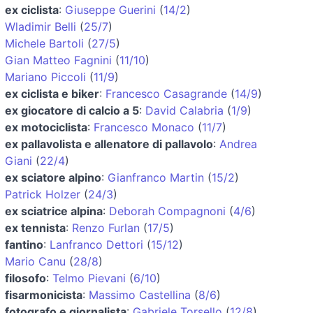
ex ciclista
:
Giuseppe Guerini
(
14/2
)
Wladimir Belli
(
25/7
)
Michele Bartoli
(
27/5
)
Gian Matteo Fagnini
(
11/10
)
Mariano Piccoli
(
11/9
)
ex ciclista e biker
:
Francesco Casagrande
(
14/9
)
ex giocatore di calcio a 5
:
David Calabria
(
1/9
)
ex motociclista
:
Francesco Monaco
(
11/7
)
ex pallavolista e allenatore di pallavolo
:
Andrea
Giani
(
22/4
)
ex sciatore alpino
:
Gianfranco Martin
(
15/2
)
Patrick Holzer
(
24/3
)
ex sciatrice alpina
:
Deborah Compagnoni
(
4/6
)
ex tennista
:
Renzo Furlan
(
17/5
)
fantino
:
Lanfranco Dettori
(
15/12
)
Mario Canu
(
28/8
)
filosofo
:
Telmo Pievani
(
6/10
)
fisarmonicista
:
Massimo Castellina
(
8/6
)
fotografo e giornalista
:
Gabriele Torsello
(
12/8
)