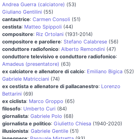
Andrea Guerra (calciatore)
(53)
Giuliano Gentilini
(55)
cantautrice
:
Carmen Consoli
(51)
cestista
:
Matteo Spippoli
(44)
compositore
:
Riz Ortolani
(1931-2014)
compositore e paroliere
:
Stefano Calabrese
(56)
conduttore radiofonico
:
Alberto Remondini
(47)
conduttore televisivo e conduttore radiofonico
:
Amadeus (presentatore)
(63)
ex calciatore e allenatore di calcio
:
Emiliano Bigica
(52)
Gabriele Matricciani
(74)
ex cestista e allenatore di pallacanestro
:
Lorenzo
Bettarini
(69)
ex ciclista
:
Marco Groppo
(65)
filosofo
:
Umberto Curi
(84)
giornalista
:
Gabriele Polo
(68)
giornalista e politico
:
Giulietto Chiesa
(1940-2020)
illusionista
:
Gabriele Gentile
(51)
ingegnere
:
Pasquale Mistretta
(93)