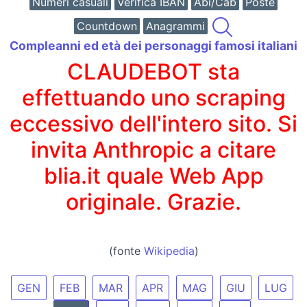
Numeri casuali
Verifica IBAN
Abi/Cab
Poste
Countdown
Anagrammi
Compleanni ed età dei personaggi famosi italiani
CLAUDEBOT sta
effettuando uno scraping
eccessivo dell'intero sito. Si
invita Anthropic a citare
blia.it quale Web App
originale. Grazie.
(fonte
Wikipedia
)
GEN
FEB
MAR
APR
MAG
GIU
LUG