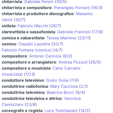
chitarrista
:
Gabriele Fersini
(
30/5
)
chitarrista e compositore
:
Pierangelo Fornaro
(
16/3
)
chitarrista e produttore discografico
:
Massimo
Varini
(
30/7
)
ciclista
:
Fabrizio Macchi
(
26/7
)
clarinettista e sassofonista
:
Gabriele Francioli
(
17/6
)
comica e cabarettista
:
Teresa Mannino
(
23/11
)
comico
:
Claudio Lauretta
(
20/7
)
Fabrizio Fontana (comico)
(
4/7
)
compositore
:
Antonio Cericola
(
8/2
)
compositore e arrangiatore
:
Andrea Pozzoli
(
26/5
)
compositore e musicista
:
Carlo Carcano
(musicista)
(
17/3
)
conduttore televisivo
:
Giulio Golia
(
7/6
)
conduttrice radiofonica
:
Mary Cacciola
(
2/1
)
conduttrice televisiva
:
Beatrice Bocci
(
8/4
)
conduttrice televisiva e attrice
:
Veronica
Cannizzaro
(
23/8
)
coreografo e regista
:
Luca Tommassini
(
14/2
)