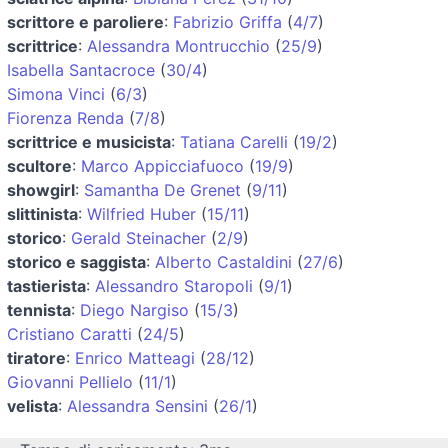
scrittore e paroliere
:
Fabrizio Griffa
(
4/7
)
scrittrice
:
Alessandra Montrucchio
(
25/9
)
Isabella Santacroce
(
30/4
)
Simona Vinci
(
6/3
)
Fiorenza Renda
(
7/8
)
scrittrice e musicista
:
Tatiana Carelli
(
19/2
)
scultore
:
Marco Appicciafuoco
(
19/9
)
showgirl
:
Samantha De Grenet
(
9/11
)
slittinista
:
Wilfried Huber
(
15/11
)
storico
:
Gerald Steinacher
(
2/9
)
storico e saggista
:
Alberto Castaldini
(
27/6
)
tastierista
:
Alessandro Staropoli
(
9/1
)
tennista
:
Diego Nargiso
(
15/3
)
Cristiano Caratti
(
24/5
)
tiratore
:
Enrico Matteagi
(
28/12
)
Giovanni Pellielo
(
11/1
)
velista
:
Alessandra Sensini
(
26/1
)