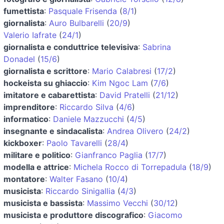
fumettista
:
Pasquale Frisenda
(
8/1
)
giornalista
:
Auro Bulbarelli
(
20/9
)
Valerio Iafrate
(
24/1
)
giornalista e conduttrice televisiva
:
Sabrina
Donadel
(
15/6
)
giornalista e scrittore
:
Mario Calabresi
(
17/2
)
hockeista su ghiaccio
:
Kim Ngoc Lam
(
7/6
)
imitatore e cabarettista
:
David Pratelli
(
21/12
)
imprenditore
:
Riccardo Silva
(
4/6
)
informatico
:
Daniele Mazzucchi
(
4/5
)
insegnante e sindacalista
:
Andrea Olivero
(
24/2
)
kickboxer
:
Paolo Tavarelli
(
28/4
)
militare e politico
:
Gianfranco Paglia
(
17/7
)
modella e attrice
:
Michela Rocco di Torrepadula
(
18/9
)
montatore
:
Walter Fasano
(
10/4
)
musicista
:
Riccardo Sinigallia
(
4/3
)
musicista e bassista
:
Massimo Vecchi
(
30/12
)
musicista e produttore discografico
:
Giacomo