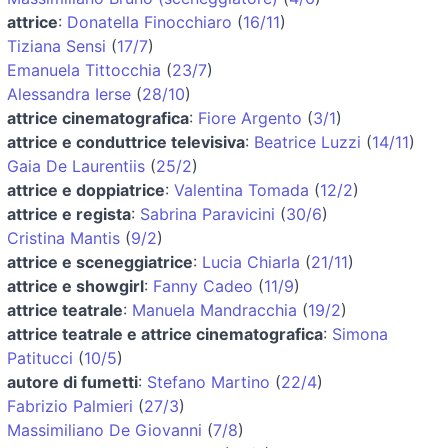
attrice
:
Donatella Finocchiaro
(
16/11
)
Tiziana Sensi
(
17/7
)
Emanuela Tittocchia
(
23/7
)
Alessandra Ierse
(
28/10
)
attrice cinematografica
:
Fiore Argento
(
3/1
)
attrice e conduttrice televisiva
:
Beatrice Luzzi
(
14/11
)
Gaia De Laurentiis
(
25/2
)
attrice e doppiatrice
:
Valentina Tomada
(
12/2
)
attrice e regista
:
Sabrina Paravicini
(
30/6
)
Cristina Mantis
(
9/2
)
attrice e sceneggiatrice
:
Lucia Chiarla
(
21/11
)
attrice e showgirl
:
Fanny Cadeo
(
11/9
)
attrice teatrale
:
Manuela Mandracchia
(
19/2
)
attrice teatrale e attrice cinematografica
:
Simona
Patitucci
(
10/5
)
autore di fumetti
:
Stefano Martino
(
22/4
)
Fabrizio Palmieri
(
27/3
)
Massimiliano De Giovanni
(
7/8
)