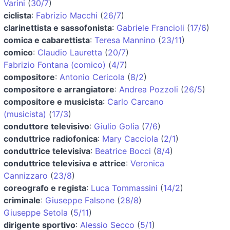
Varini
(
30/7
)
ciclista
:
Fabrizio Macchi
(
26/7
)
clarinettista e sassofonista
:
Gabriele Francioli
(
17/6
)
comica e cabarettista
:
Teresa Mannino
(
23/11
)
comico
:
Claudio Lauretta
(
20/7
)
Fabrizio Fontana (comico)
(
4/7
)
compositore
:
Antonio Cericola
(
8/2
)
compositore e arrangiatore
:
Andrea Pozzoli
(
26/5
)
compositore e musicista
:
Carlo Carcano
(musicista)
(
17/3
)
conduttore televisivo
:
Giulio Golia
(
7/6
)
conduttrice radiofonica
:
Mary Cacciola
(
2/1
)
conduttrice televisiva
:
Beatrice Bocci
(
8/4
)
conduttrice televisiva e attrice
:
Veronica
Cannizzaro
(
23/8
)
coreografo e regista
:
Luca Tommassini
(
14/2
)
criminale
:
Giuseppe Falsone
(
28/8
)
Giuseppe Setola
(
5/11
)
dirigente sportivo
:
Alessio Secco
(
5/1
)