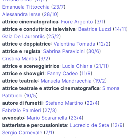
Emanuela Tittocchia
(
23/7
)
Alessandra Ierse
(
28/10
)
attrice cinematografica
:
Fiore Argento
(
3/1
)
attrice e conduttrice televisiva
:
Beatrice Luzzi
(
14/11
)
Gaia De Laurentiis
(
25/2
)
attrice e doppiatrice
:
Valentina Tomada
(
12/2
)
attrice e regista
:
Sabrina Paravicini
(
30/6
)
Cristina Mantis
(
9/2
)
attrice e sceneggiatrice
:
Lucia Chiarla
(
21/11
)
attrice e showgirl
:
Fanny Cadeo
(
11/9
)
attrice teatrale
:
Manuela Mandracchia
(
19/2
)
attrice teatrale e attrice cinematografica
:
Simona
Patitucci
(
10/5
)
autore di fumetti
:
Stefano Martino
(
22/4
)
Fabrizio Palmieri
(
27/3
)
avvocato
:
Mario Scaramella
(
23/4
)
batterista e percussionista
:
Lucrezio de Seta
(
12/9
)
Sergio Carnevale
(
7/1
)