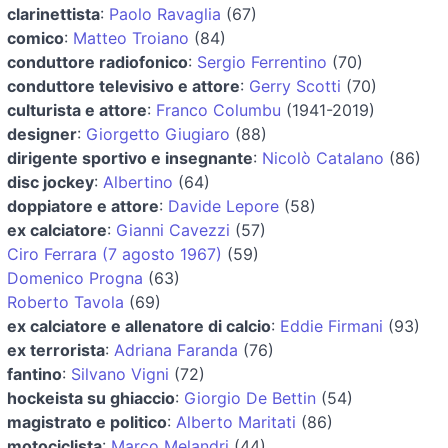
clarinettista
:
Paolo Ravaglia
(67)
comico
:
Matteo Troiano
(84)
conduttore radiofonico
:
Sergio Ferrentino
(70)
conduttore televisivo e attore
:
Gerry Scotti
(70)
culturista e attore
:
Franco Columbu
(1941-2019)
designer
:
Giorgetto Giugiaro
(88)
dirigente sportivo e insegnante
:
Nicolò Catalano
(86)
disc jockey
:
Albertino
(64)
doppiatore e attore
:
Davide Lepore
(58)
ex calciatore
:
Gianni Cavezzi
(57)
Ciro Ferrara (7 agosto 1967)
(59)
Domenico Progna
(63)
Roberto Tavola
(69)
ex calciatore e allenatore di calcio
:
Eddie Firmani
(93)
ex terrorista
:
Adriana Faranda
(76)
fantino
:
Silvano Vigni
(72)
hockeista su ghiaccio
:
Giorgio De Bettin
(54)
magistrato e politico
:
Alberto Maritati
(86)
motociclista
:
Marco Melandri
(44)