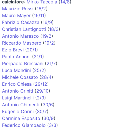
calciatore
:
Mirko Taccola
(
14/8
)
Maurizio Rossi
(
16/2
)
Mauro Mayer
(
16/11
)
Fabrizio Casazza
(
16/9
)
Christian Lantignotti
(
18/3
)
Antonio Marasco
(
19/2
)
Riccardo Maspero
(
19/2
)
Ezio Brevi
(
20/1
)
Paolo Annoni
(
21/1
)
Pierpaolo Bresciani
(
21/7
)
Luca Mondini
(
25/2
)
Michele Cossato
(
28/4
)
Enrico Chiesa
(
29/12
)
Antonio Criniti
(
29/10
)
Luigi Martinelli
(
2/9
)
Antonio Chimenti
(
30/6
)
Eugenio Corini
(
30/7
)
Carmine Esposito
(
30/9
)
Federico Giampaolo
(
3/3
)