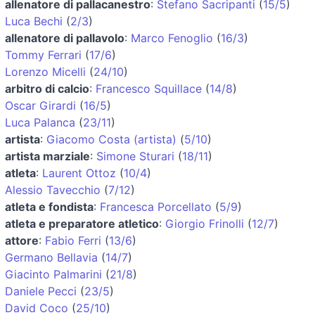
allenatore di pallacanestro
:
Stefano Sacripanti
(
15/5
)
Luca Bechi
(
2/3
)
allenatore di pallavolo
:
Marco Fenoglio
(
16/3
)
Tommy Ferrari
(
17/6
)
Lorenzo Micelli
(
24/10
)
arbitro di calcio
:
Francesco Squillace
(
14/8
)
Oscar Girardi
(
16/5
)
Luca Palanca
(
23/11
)
artista
:
Giacomo Costa (artista)
(
5/10
)
artista marziale
:
Simone Sturari
(
18/11
)
atleta
:
Laurent Ottoz
(
10/4
)
Alessio Tavecchio
(
7/12
)
atleta e fondista
:
Francesca Porcellato
(
5/9
)
atleta e preparatore atletico
:
Giorgio Frinolli
(
12/7
)
attore
:
Fabio Ferri
(
13/6
)
Germano Bellavia
(
14/7
)
Giacinto Palmarini
(
21/8
)
Daniele Pecci
(
23/5
)
David Coco
(
25/10
)