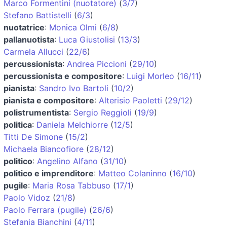
Marco Formentini (nuotatore)
(
3/7
)
Stefano Battistelli
(
6/3
)
nuotatrice
:
Monica Olmi
(
6/8
)
pallanuotista
:
Luca Giustolisi
(
13/3
)
Carmela Allucci
(
22/6
)
percussionista
:
Andrea Piccioni
(
29/10
)
percussionista e compositore
:
Luigi Morleo
(
16/11
)
pianista
:
Sandro Ivo Bartoli
(
10/2
)
pianista e compositore
:
Alterisio Paoletti
(
29/12
)
polistrumentista
:
Sergio Reggioli
(
19/9
)
politica
:
Daniela Melchiorre
(
12/5
)
Titti De Simone
(
15/2
)
Michaela Biancofiore
(
28/12
)
politico
:
Angelino Alfano
(
31/10
)
politico e imprenditore
:
Matteo Colaninno
(
16/10
)
pugile
:
Maria Rosa Tabbuso
(
17/1
)
Paolo Vidoz
(
21/8
)
Paolo Ferrara (pugile)
(
26/6
)
Stefania Bianchini
(
4/11
)