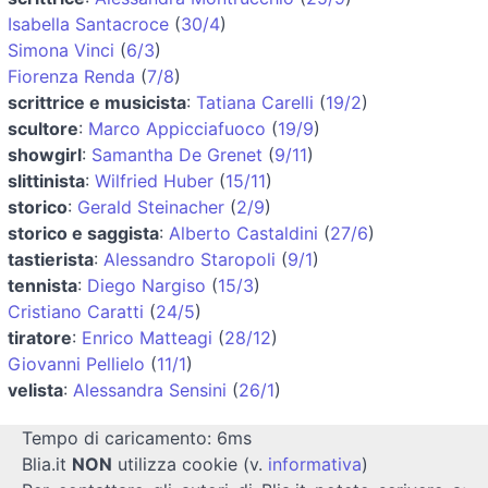
Isabella Santacroce
(
30/4
)
Simona Vinci
(
6/3
)
Fiorenza Renda
(
7/8
)
scrittrice e musicista
:
Tatiana Carelli
(
19/2
)
scultore
:
Marco Appicciafuoco
(
19/9
)
showgirl
:
Samantha De Grenet
(
9/11
)
slittinista
:
Wilfried Huber
(
15/11
)
storico
:
Gerald Steinacher
(
2/9
)
storico e saggista
:
Alberto Castaldini
(
27/6
)
tastierista
:
Alessandro Staropoli
(
9/1
)
tennista
:
Diego Nargiso
(
15/3
)
Cristiano Caratti
(
24/5
)
tiratore
:
Enrico Matteagi
(
28/12
)
Giovanni Pellielo
(
11/1
)
velista
:
Alessandra Sensini
(
26/1
)
Tempo di caricamento: 6ms
Blia.it
NON
utilizza cookie (v.
informativa
)