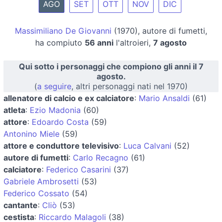
AGO
SET
OTT
NOV
DIC
Massimiliano De Giovanni
(1970), autore di fumetti,
ha compiuto
56 anni
l'altroieri,
7 agosto
Qui sotto i personaggi che compiono gli anni il 7
agosto.
(
a seguire
, altri personaggi nati nel 1970)
allenatore di calcio e ex calciatore
:
Mario Ansaldi
(61)
atleta
:
Ezio Madonia
(60)
attore
:
Edoardo Costa
(59)
Antonino Miele
(59)
attore e conduttore televisivo
:
Luca Calvani
(52)
autore di fumetti
:
Carlo Recagno
(61)
calciatore
:
Federico Casarini
(37)
Gabriele Ambrosetti
(53)
Federico Cossato
(54)
cantante
:
Cliò
(53)
cestista
:
Riccardo Malagoli
(38)