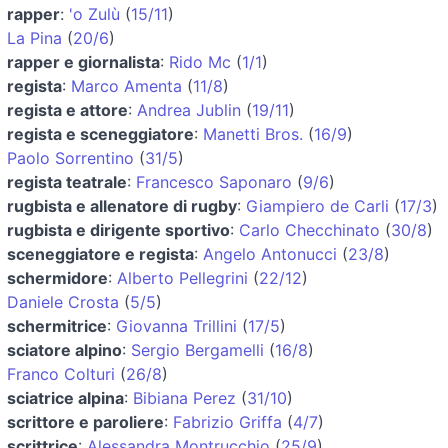
rapper
:
'o Zulù
(
15/11
)
La Pina
(
20/6
)
rapper e giornalista
:
Rido Mc
(
1/1
)
regista
:
Marco Amenta
(
11/8
)
regista e attore
:
Andrea Jublin
(
19/11
)
regista e sceneggiatore
:
Manetti Bros.
(
16/9
)
Paolo Sorrentino
(
31/5
)
regista teatrale
:
Francesco Saponaro
(
9/6
)
rugbista e allenatore di rugby
:
Giampiero de Carli
(
17/3
)
rugbista e dirigente sportivo
:
Carlo Checchinato
(
30/8
)
sceneggiatore e regista
:
Angelo Antonucci
(
23/8
)
schermidore
:
Alberto Pellegrini
(
22/12
)
Daniele Crosta
(
5/5
)
schermitrice
:
Giovanna Trillini
(
17/5
)
sciatore alpino
:
Sergio Bergamelli
(
16/8
)
Franco Colturi
(
26/8
)
sciatrice alpina
:
Bibiana Perez
(
31/10
)
scrittore e paroliere
:
Fabrizio Griffa
(
4/7
)
scrittrice
:
Alessandra Montrucchio
(
25/9
)