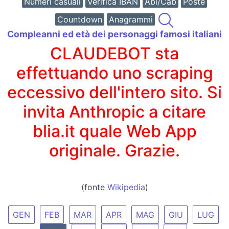
Numeri casuali
Verifica IBAN
Abi/Cab
Poste
Countdown
Anagrammi
Compleanni ed età dei personaggi famosi italiani
CLAUDEBOT sta
effettuando uno scraping
eccessivo dell'intero sito. Si
invita Anthropic a citare
blia.it quale Web App
originale. Grazie.
(fonte
Wikipedia
)
GEN
FEB
MAR
APR
MAG
GIU
LUG