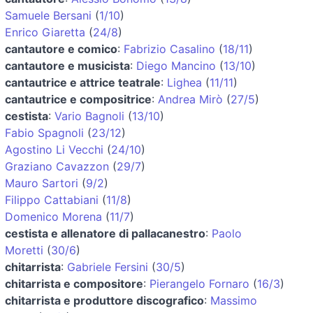
Samuele Bersani
(
1/10
)
Enrico Giaretta
(
24/8
)
cantautore e comico
:
Fabrizio Casalino
(
18/11
)
cantautore e musicista
:
Diego Mancino
(
13/10
)
cantautrice e attrice teatrale
:
Lighea
(
11/11
)
cantautrice e compositrice
:
Andrea Mirò
(
27/5
)
cestista
:
Vario Bagnoli
(
13/10
)
Fabio Spagnoli
(
23/12
)
Agostino Li Vecchi
(
24/10
)
Graziano Cavazzon
(
29/7
)
Mauro Sartori
(
9/2
)
Filippo Cattabiani
(
11/8
)
Domenico Morena
(
11/7
)
cestista e allenatore di pallacanestro
:
Paolo
Moretti
(
30/6
)
chitarrista
:
Gabriele Fersini
(
30/5
)
chitarrista e compositore
:
Pierangelo Fornaro
(
16/3
)
chitarrista e produttore discografico
:
Massimo