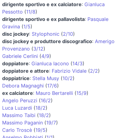
dirigente sportivo e ex calciatore
:
Gianluca
Pessotto
(
11/8
)
dirigente sportivo e ex pallavolista
:
Pasquale
Gravina
(
1/5
)
disc jockey
:
Stylophonic
(
2/10
)
disc jockey e produttore discografico
:
Amerigo
Provenzano
(
3/12
)
Gabriele Cerlini
(
4/9
)
doppiatore
:
Gianluca Iacono
(
14/3
)
doppiatore e attore
:
Fabrizio Vidale
(
2/2
)
doppiatrice
:
Stella Musy
(
10/2
)
Debora Magnaghi
(
17/6
)
ex calciatore
:
Mauro Bertarelli
(
15/9
)
Angelo Peruzzi
(
16/2
)
Luca Luzardi
(
18/2
)
Massimo Taibi
(
18/2
)
Massimo Paganin
(
19/7
)
Carlo Troscè
(
19/5
)
Anselmo Robbiati
(
1/1
)