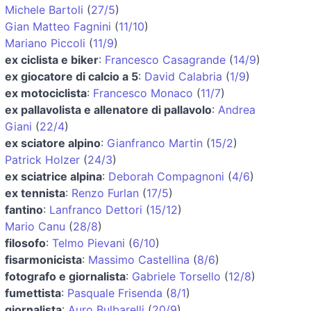
Michele Bartoli
(
27/5
)
Gian Matteo Fagnini
(
11/10
)
Mariano Piccoli
(
11/9
)
ex ciclista e biker
:
Francesco Casagrande
(
14/9
)
ex giocatore di calcio a 5
:
David Calabria
(
1/9
)
ex motociclista
:
Francesco Monaco
(
11/7
)
ex pallavolista e allenatore di pallavolo
:
Andrea
Giani
(
22/4
)
ex sciatore alpino
:
Gianfranco Martin
(
15/2
)
Patrick Holzer
(
24/3
)
ex sciatrice alpina
:
Deborah Compagnoni
(
4/6
)
ex tennista
:
Renzo Furlan
(
17/5
)
fantino
:
Lanfranco Dettori
(
15/12
)
Mario Canu
(
28/8
)
filosofo
:
Telmo Pievani
(
6/10
)
fisarmonicista
:
Massimo Castellina
(
8/6
)
fotografo e giornalista
:
Gabriele Torsello
(
12/8
)
fumettista
:
Pasquale Frisenda
(
8/1
)
giornalista
:
Auro Bulbarelli
(
20/9
)