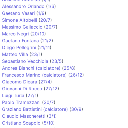
Alessandro Orlando
(
1/6
)
Gaetano Vasari
(
1/9
)
Simone Altobelli
(
20/7
)
Massimo Gallaccio
(
20/7
)
Marco Negri
(
20/10
)
Gaetano Fontana
(
21/2
)
Diego Pellegrini
(
21/11
)
Matteo Villa
(
23/1
)
Sebastiano Vecchiola
(
23/5
)
Andrea Bianchi (calciatore)
(
25/8
)
Francesco Marino (calciatore)
(
26/12
)
Giacomo Dicara
(
27/4
)
Giovanni Di Rocco
(
27/12
)
Luigi Turci
(
27/1
)
Paolo Tramezzani
(
30/7
)
Graziano Battistini (calciatore)
(
30/9
)
Claudio Mascheretti
(
3/1
)
Cristiano Scapolo
(
5/10
)