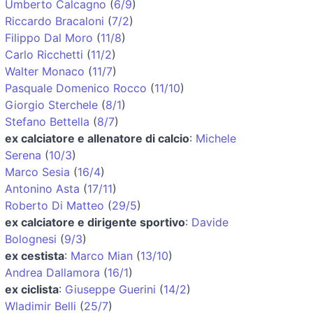
Umberto Calcagno
(
6/9
)
Riccardo Bracaloni
(
7/2
)
Filippo Dal Moro
(
11/8
)
Carlo Ricchetti
(
11/2
)
Walter Monaco
(
11/7
)
Pasquale Domenico Rocco
(
11/10
)
Giorgio Sterchele
(
8/1
)
Stefano Bettella
(
8/7
)
ex calciatore e allenatore di calcio
:
Michele
Serena
(
10/3
)
Marco Sesia
(
16/4
)
Antonino Asta
(
17/11
)
Roberto Di Matteo
(
29/5
)
ex calciatore e dirigente sportivo
:
Davide
Bolognesi
(
9/3
)
ex cestista
:
Marco Mian
(
13/10
)
Andrea Dallamora
(
16/1
)
ex ciclista
:
Giuseppe Guerini
(
14/2
)
Wladimir Belli
(
25/7
)