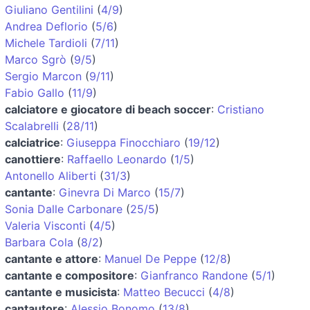
Giuliano Gentilini
(
4/9
)
Andrea Deflorio
(
5/6
)
Michele Tardioli
(
7/11
)
Marco Sgrò
(
9/5
)
Sergio Marcon
(
9/11
)
Fabio Gallo
(
11/9
)
calciatore e giocatore di beach soccer
:
Cristiano
Scalabrelli
(
28/11
)
calciatrice
:
Giuseppa Finocchiaro
(
19/12
)
canottiere
:
Raffaello Leonardo
(
1/5
)
Antonello Aliberti
(
31/3
)
cantante
:
Ginevra Di Marco
(
15/7
)
Sonia Dalle Carbonare
(
25/5
)
Valeria Visconti
(
4/5
)
Barbara Cola
(
8/2
)
cantante e attore
:
Manuel De Peppe
(
12/8
)
cantante e compositore
:
Gianfranco Randone
(
5/1
)
cantante e musicista
:
Matteo Becucci
(
4/8
)
cantautore
:
Alessio Bonomo
(
13/8
)