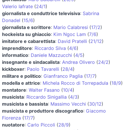
Valerio Iafrate
(
24/1
)
giornalista e conduttrice televisiva
:
Sabrina
Donadel
(
15/6
)
giornalista e scrittore
:
Mario Calabresi
(
17/2
)
hockeista su ghiaccio
:
Kim Ngoc Lam
(
7/6
)
imitatore e cabarettista
:
David Pratelli
(
21/12
)
imprenditore
:
Riccardo Silva
(
4/6
)
informatico
:
Daniele Mazzucchi
(
4/5
)
insegnante e sindacalista
:
Andrea Olivero
(
24/2
)
kickboxer
:
Paolo Tavarelli
(
28/4
)
militare e politico
:
Gianfranco Paglia
(
17/7
)
modella e attrice
:
Michela Rocco di Torrepadula
(
18/9
)
montatore
:
Walter Fasano
(
10/4
)
musicista
:
Riccardo Sinigallia
(
4/3
)
musicista e bassista
:
Massimo Vecchi
(
30/12
)
musicista e produttore discografico
:
Giacomo
Fiorenza
(
17/7
)
nuotatore
:
Carlo Piccoli
(
28/9
)