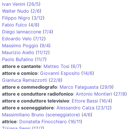
Ivan Venini
(
26/5
)
Walter Nudo
(
2/6
)
Filippo Nigro
(
3/12
)
Fabio Fulco
(
4/8
)
Diego Iannaccone
(
7/4
)
Edoardo Velo
(
7/12
)
Massimo Poggio
(
9/4
)
Maurizio Aiello
(
11/12
)
Paolo Bufalino
(
11/7
)
attore e cantante
:
Matteo Tosi
(
6/7
)
attore e comico
:
Giovanni Esposito
(
14/6
)
Gianluca Ramazzotti
(
22/8
)
attore e commediografo
:
Marco Falaguasta
(
29/9
)
attore e conduttore radiofonico
:
Antonio Montieri
(
27/8
)
attore e conduttore televisivo
:
Ettore Bassi
(
16/4
)
attore e sceneggiatore
:
Alessandro Calza
(
23/12
)
Massimiliano Bruno (sceneggiatore)
(
4/6
)
attrice
:
Donatella Finocchiaro
(
16/11
)
Tiziana Sensi
(
17/7
)