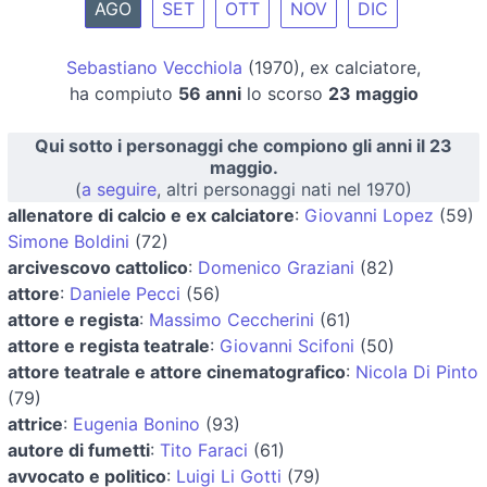
AGO
SET
OTT
NOV
DIC
Sebastiano Vecchiola
(1970), ex calciatore,
ha compiuto
56 anni
lo scorso
23 maggio
Qui sotto i personaggi che compiono gli anni il 23
maggio.
(
a seguire
, altri personaggi nati nel 1970)
allenatore di calcio e ex calciatore
:
Giovanni Lopez
(59)
Simone Boldini
(72)
arcivescovo cattolico
:
Domenico Graziani
(82)
attore
:
Daniele Pecci
(56)
attore e regista
:
Massimo Ceccherini
(61)
attore e regista teatrale
:
Giovanni Scifoni
(50)
attore teatrale e attore cinematografico
:
Nicola Di Pinto
(79)
attrice
:
Eugenia Bonino
(93)
autore di fumetti
:
Tito Faraci
(61)
avvocato e politico
:
Luigi Li Gotti
(79)