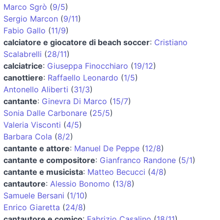
Marco Sgrò
(
9/5
)
Sergio Marcon
(
9/11
)
Fabio Gallo
(
11/9
)
calciatore e giocatore di beach soccer
:
Cristiano
Scalabrelli
(
28/11
)
calciatrice
:
Giuseppa Finocchiaro
(
19/12
)
canottiere
:
Raffaello Leonardo
(
1/5
)
Antonello Aliberti
(
31/3
)
cantante
:
Ginevra Di Marco
(
15/7
)
Sonia Dalle Carbonare
(
25/5
)
Valeria Visconti
(
4/5
)
Barbara Cola
(
8/2
)
cantante e attore
:
Manuel De Peppe
(
12/8
)
cantante e compositore
:
Gianfranco Randone
(
5/1
)
cantante e musicista
:
Matteo Becucci
(
4/8
)
cantautore
:
Alessio Bonomo
(
13/8
)
Samuele Bersani
(
1/10
)
Enrico Giaretta
(
24/8
)
cantautore e comico
:
Fabrizio Casalino
(
18/11
)