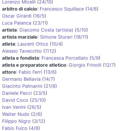
Lorenzo Micelli
(
24/10
)
arbitro di calcio
:
Francesco Squillace
(
14/8
)
Oscar Girardi
(
16/5
)
Luca Palanca
(
23/11
)
artista
:
Giacomo Costa (artista)
(
5/10
)
artista marziale
:
Simone Sturari
(
18/11
)
atleta
:
Laurent Ottoz
(
10/4
)
Alessio Tavecchio
(
7/12
)
atleta e fondista
:
Francesca Porcellato
(
5/9
)
atleta e preparatore atletico
:
Giorgio Frinolli
(
12/7
)
attore
:
Fabio Ferri
(
13/6
)
Germano Bellavia
(
14/7
)
Giacinto Palmarini
(
21/8
)
Daniele Pecci
(
23/5
)
David Coco
(
25/10
)
Ivan Venini
(
26/5
)
Walter Nudo
(
2/6
)
Filippo Nigro
(
3/12
)
Fabio Fulco
(
4/8
)