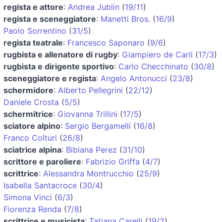
regista e attore
:
Andrea Jublin
(
19/11
)
regista e sceneggiatore
:
Manetti Bros.
(
16/9
)
Paolo Sorrentino
(
31/5
)
regista teatrale
:
Francesco Saponaro
(
9/6
)
rugbista e allenatore di rugby
:
Giampiero de Carli
(
17/3
)
rugbista e dirigente sportivo
:
Carlo Checchinato
(
30/8
)
sceneggiatore e regista
:
Angelo Antonucci
(
23/8
)
schermidore
:
Alberto Pellegrini
(
22/12
)
Daniele Crosta
(
5/5
)
schermitrice
:
Giovanna Trillini
(
17/5
)
sciatore alpino
:
Sergio Bergamelli
(
16/8
)
Franco Colturi
(
26/8
)
sciatrice alpina
:
Bibiana Perez
(
31/10
)
scrittore e paroliere
:
Fabrizio Griffa
(
4/7
)
scrittrice
:
Alessandra Montrucchio
(
25/9
)
Isabella Santacroce
(
30/4
)
Simona Vinci
(
6/3
)
Fiorenza Renda
(
7/8
)
scrittrice e musicista
:
Tatiana Carelli
(
19/2
)