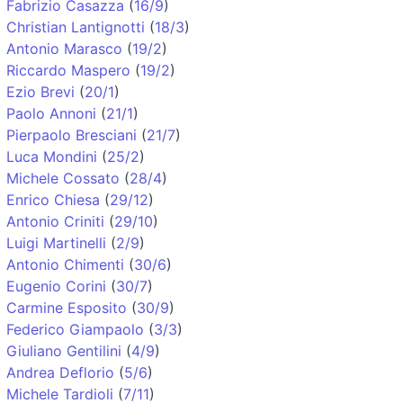
Fabrizio Casazza
(
16/9
)
Christian Lantignotti
(
18/3
)
Antonio Marasco
(
19/2
)
Riccardo Maspero
(
19/2
)
Ezio Brevi
(
20/1
)
Paolo Annoni
(
21/1
)
Pierpaolo Bresciani
(
21/7
)
Luca Mondini
(
25/2
)
Michele Cossato
(
28/4
)
Enrico Chiesa
(
29/12
)
Antonio Criniti
(
29/10
)
Luigi Martinelli
(
2/9
)
Antonio Chimenti
(
30/6
)
Eugenio Corini
(
30/7
)
Carmine Esposito
(
30/9
)
Federico Giampaolo
(
3/3
)
Giuliano Gentilini
(
4/9
)
Andrea Deflorio
(
5/6
)
Michele Tardioli
(
7/11
)