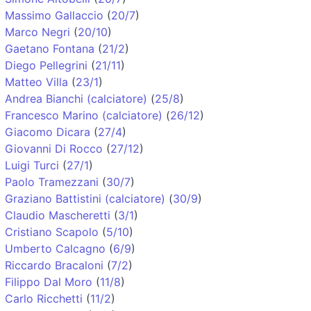
Massimo Gallaccio
(
20/7
)
Marco Negri
(
20/10
)
Gaetano Fontana
(
21/2
)
Diego Pellegrini
(
21/11
)
Matteo Villa
(
23/1
)
Andrea Bianchi (calciatore)
(
25/8
)
Francesco Marino (calciatore)
(
26/12
)
Giacomo Dicara
(
27/4
)
Giovanni Di Rocco
(
27/12
)
Luigi Turci
(
27/1
)
Paolo Tramezzani
(
30/7
)
Graziano Battistini (calciatore)
(
30/9
)
Claudio Mascheretti
(
3/1
)
Cristiano Scapolo
(
5/10
)
Umberto Calcagno
(
6/9
)
Riccardo Bracaloni
(
7/2
)
Filippo Dal Moro
(
11/8
)
Carlo Ricchetti
(
11/2
)