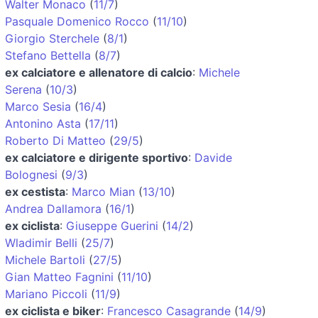
Walter Monaco
(
11/7
)
Pasquale Domenico Rocco
(
11/10
)
Giorgio Sterchele
(
8/1
)
Stefano Bettella
(
8/7
)
ex calciatore e allenatore di calcio
:
Michele
Serena
(
10/3
)
Marco Sesia
(
16/4
)
Antonino Asta
(
17/11
)
Roberto Di Matteo
(
29/5
)
ex calciatore e dirigente sportivo
:
Davide
Bolognesi
(
9/3
)
ex cestista
:
Marco Mian
(
13/10
)
Andrea Dallamora
(
16/1
)
ex ciclista
:
Giuseppe Guerini
(
14/2
)
Wladimir Belli
(
25/7
)
Michele Bartoli
(
27/5
)
Gian Matteo Fagnini
(
11/10
)
Mariano Piccoli
(
11/9
)
ex ciclista e biker
:
Francesco Casagrande
(
14/9
)