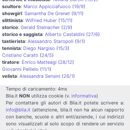
scultore
:
Marco Appicciafuoco
(
19/9
)
showgirl
:
Samantha De Grenet
(
9/11
)
slittinista
:
Wilfried Huber
(
15/11
)
storico
:
Gerald Steinacher
(
2/9
)
storico e saggista
:
Alberto Castaldini
(
27/6
)
tastierista
:
Alessandro Staropoli
(
9/1
)
tennista
:
Diego Nargiso
(
15/3
)
Cristiano Caratti
(
24/5
)
tiratore
:
Enrico Matteagi
(
28/12
)
Giovanni Pellielo
(
11/1
)
velista
:
Alessandra Sensini
(
26/1
)
Tempo di caricamento: 4ms
Blia.it
NON
utilizza cookie (v.
informativa
)
Per contattare gli autori di Blia.it potete scrivere a:
info@blia.it
(attenzione, blia.it non ha alcun rapporto
con banche, scuole o altri enti/aziende, i cui indirizzi
sono visualizzati al solo scopo di rendere un servizio