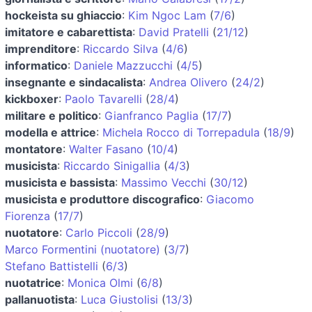
hockeista su ghiaccio
:
Kim Ngoc Lam
(
7/6
)
imitatore e cabarettista
:
David Pratelli
(
21/12
)
imprenditore
:
Riccardo Silva
(
4/6
)
informatico
:
Daniele Mazzucchi
(
4/5
)
insegnante e sindacalista
:
Andrea Olivero
(
24/2
)
kickboxer
:
Paolo Tavarelli
(
28/4
)
militare e politico
:
Gianfranco Paglia
(
17/7
)
modella e attrice
:
Michela Rocco di Torrepadula
(
18/9
)
montatore
:
Walter Fasano
(
10/4
)
musicista
:
Riccardo Sinigallia
(
4/3
)
musicista e bassista
:
Massimo Vecchi
(
30/12
)
musicista e produttore discografico
:
Giacomo
Fiorenza
(
17/7
)
nuotatore
:
Carlo Piccoli
(
28/9
)
Marco Formentini (nuotatore)
(
3/7
)
Stefano Battistelli
(
6/3
)
nuotatrice
:
Monica Olmi
(
6/8
)
pallanuotista
:
Luca Giustolisi
(
13/3
)