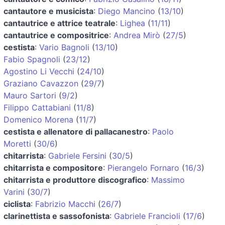
cantautore e musicista
:
Diego Mancino
(
13/10
)
cantautrice e attrice teatrale
:
Lighea
(
11/11
)
cantautrice e compositrice
:
Andrea Mirò
(
27/5
)
cestista
:
Vario Bagnoli
(
13/10
)
Fabio Spagnoli
(
23/12
)
Agostino Li Vecchi
(
24/10
)
Graziano Cavazzon
(
29/7
)
Mauro Sartori
(
9/2
)
Filippo Cattabiani
(
11/8
)
Domenico Morena
(
11/7
)
cestista e allenatore di pallacanestro
:
Paolo
Moretti
(
30/6
)
chitarrista
:
Gabriele Fersini
(
30/5
)
chitarrista e compositore
:
Pierangelo Fornaro
(
16/3
)
chitarrista e produttore discografico
:
Massimo
Varini
(
30/7
)
ciclista
:
Fabrizio Macchi
(
26/7
)
clarinettista e sassofonista
:
Gabriele Francioli
(
17/6
)