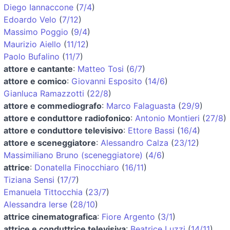
Diego Iannaccone
(
7/4
)
Edoardo Velo
(
7/12
)
Massimo Poggio
(
9/4
)
Maurizio Aiello
(
11/12
)
Paolo Bufalino
(
11/7
)
attore e cantante
:
Matteo Tosi
(
6/7
)
attore e comico
:
Giovanni Esposito
(
14/6
)
Gianluca Ramazzotti
(
22/8
)
attore e commediografo
:
Marco Falaguasta
(
29/9
)
attore e conduttore radiofonico
:
Antonio Montieri
(
27/8
)
attore e conduttore televisivo
:
Ettore Bassi
(
16/4
)
attore e sceneggiatore
:
Alessandro Calza
(
23/12
)
Massimiliano Bruno (sceneggiatore)
(
4/6
)
attrice
:
Donatella Finocchiaro
(
16/11
)
Tiziana Sensi
(
17/7
)
Emanuela Tittocchia
(
23/7
)
Alessandra Ierse
(
28/10
)
attrice cinematografica
:
Fiore Argento
(
3/1
)
attrice e conduttrice televisiva
:
Beatrice Luzzi
(
14/11
)