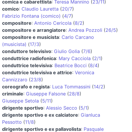
comica e cabarettista
:
Teresa Mannino
(
23/11
)
comico
:
Claudio Lauretta
(
20/7
)
Fabrizio Fontana (comico)
(
4/7
)
compositore
:
Antonio Cericola
(
8/2
)
compositore e arrangiatore
:
Andrea Pozzoli
(
26/5
)
compositore e musicista
:
Carlo Carcano
(musicista)
(
17/3
)
conduttore televisivo
:
Giulio Golia
(
7/6
)
conduttrice radiofonica
:
Mary Cacciola
(
2/1
)
conduttrice televisiva
:
Beatrice Bocci
(
8/4
)
conduttrice televisiva e attrice
:
Veronica
Cannizzaro
(
23/8
)
coreografo e regista
:
Luca Tommassini
(
14/2
)
criminale
:
Giuseppe Falsone
(
28/8
)
Giuseppe Setola
(
5/11
)
dirigente sportivo
:
Alessio Secco
(
5/1
)
dirigente sportivo e ex calciatore
:
Gianluca
Pessotto
(
11/8
)
dirigente sportivo e ex pallavolista
:
Pasquale