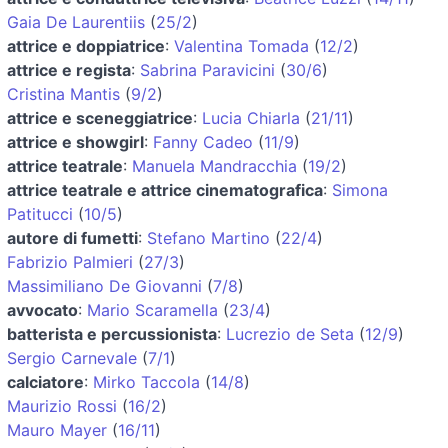
Gaia De Laurentiis
(
25/2
)
attrice e doppiatrice
:
Valentina Tomada
(
12/2
)
attrice e regista
:
Sabrina Paravicini
(
30/6
)
Cristina Mantis
(
9/2
)
attrice e sceneggiatrice
:
Lucia Chiarla
(
21/11
)
attrice e showgirl
:
Fanny Cadeo
(
11/9
)
attrice teatrale
:
Manuela Mandracchia
(
19/2
)
attrice teatrale e attrice cinematografica
:
Simona
Patitucci
(
10/5
)
autore di fumetti
:
Stefano Martino
(
22/4
)
Fabrizio Palmieri
(
27/3
)
Massimiliano De Giovanni
(
7/8
)
avvocato
:
Mario Scaramella
(
23/4
)
batterista e percussionista
:
Lucrezio de Seta
(
12/9
)
Sergio Carnevale
(
7/1
)
calciatore
:
Mirko Taccola
(
14/8
)
Maurizio Rossi
(
16/2
)
Mauro Mayer
(
16/11
)