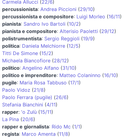
Carmela Allucci
(
22/6
)
percussionista
:
Andrea Piccioni
(
29/10
)
percussionista e compositore
:
Luigi Morleo
(
16/11
)
pianista
:
Sandro Ivo Bartoli
(
10/2
)
pianista e compositore
:
Alterisio Paoletti
(
29/12
)
polistrumentista
:
Sergio Reggioli
(
19/9
)
politica
:
Daniela Melchiorre
(
12/5
)
Titti De Simone
(
15/2
)
Michaela Biancofiore
(
28/12
)
politico
:
Angelino Alfano
(
31/10
)
politico e imprenditore
:
Matteo Colaninno
(
16/10
)
pugile
:
Maria Rosa Tabbuso
(
17/1
)
Paolo Vidoz
(
21/8
)
Paolo Ferrara (pugile)
(
26/6
)
Stefania Bianchini
(
4/11
)
rapper
:
'o Zulù
(
15/11
)
La Pina
(
20/6
)
rapper e giornalista
:
Rido Mc
(
1/1
)
regista
:
Marco Amenta
(
11/8
)