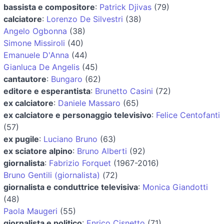
bassista e compositore
:
Patrick Djivas
(79)
calciatore
:
Lorenzo De Silvestri
(38)
Angelo Ogbonna
(38)
Simone Missiroli
(40)
Emanuele D'Anna
(44)
Gianluca De Angelis
(45)
cantautore
:
Bungaro
(62)
editore e esperantista
:
Brunetto Casini
(72)
ex calciatore
:
Daniele Massaro
(65)
ex calciatore e personaggio televisivo
:
Felice Centofanti
(57)
ex pugile
:
Luciano Bruno
(63)
ex sciatore alpino
:
Bruno Alberti
(92)
giornalista
:
Fabrizio Forquet
(1967-2016)
Bruno Gentili (giornalista)
(72)
giornalista e conduttrice televisiva
:
Monica Giandotti
(48)
Paola Maugeri
(55)
giornalista e politico
:
Enrico Cisnetto
(71)