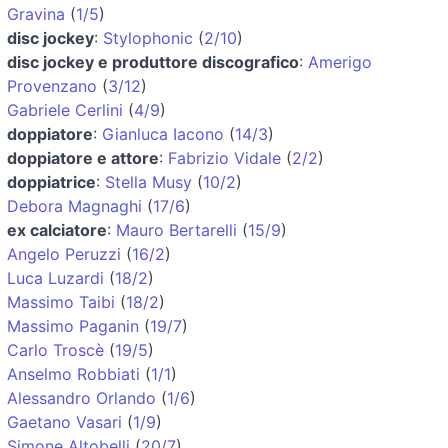
Gravina
(
1/5
)
disc jockey
:
Stylophonic
(
2/10
)
disc jockey e produttore discografico
:
Amerigo
Provenzano
(
3/12
)
Gabriele Cerlini
(
4/9
)
doppiatore
:
Gianluca Iacono
(
14/3
)
doppiatore e attore
:
Fabrizio Vidale
(
2/2
)
doppiatrice
:
Stella Musy
(
10/2
)
Debora Magnaghi
(
17/6
)
ex calciatore
:
Mauro Bertarelli
(
15/9
)
Angelo Peruzzi
(
16/2
)
Luca Luzardi
(
18/2
)
Massimo Taibi
(
18/2
)
Massimo Paganin
(
19/7
)
Carlo Troscè
(
19/5
)
Anselmo Robbiati
(
1/1
)
Alessandro Orlando
(
1/6
)
Gaetano Vasari
(
1/9
)
Simone Altobelli
(
20/7
)