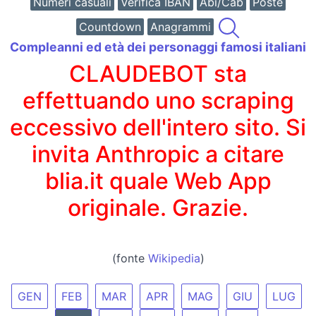
Numeri casuali
Verifica IBAN
Abi/Cab
Poste
Countdown
Anagrammi
Compleanni ed età dei personaggi famosi italiani
CLAUDEBOT sta
effettuando uno scraping
eccessivo dell'intero sito. Si
invita Anthropic a citare
blia.it quale Web App
originale. Grazie.
(fonte
Wikipedia
)
GEN
FEB
MAR
APR
MAG
GIU
LUG