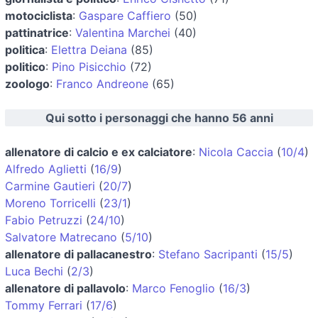
motociclista
:
Gaspare Caffiero
(50)
pattinatrice
:
Valentina Marchei
(40)
politica
:
Elettra Deiana
(85)
politico
:
Pino Pisicchio
(72)
zoologo
:
Franco Andreone
(65)
Qui sotto i personaggi che hanno 56 anni
allenatore di calcio e ex calciatore
:
Nicola Caccia
(
10/4
)
Alfredo Aglietti
(
16/9
)
Carmine Gautieri
(
20/7
)
Moreno Torricelli
(
23/1
)
Fabio Petruzzi
(
24/10
)
Salvatore Matrecano
(
5/10
)
allenatore di pallacanestro
:
Stefano Sacripanti
(
15/5
)
Luca Bechi
(
2/3
)
allenatore di pallavolo
:
Marco Fenoglio
(
16/3
)
Tommy Ferrari
(
17/6
)