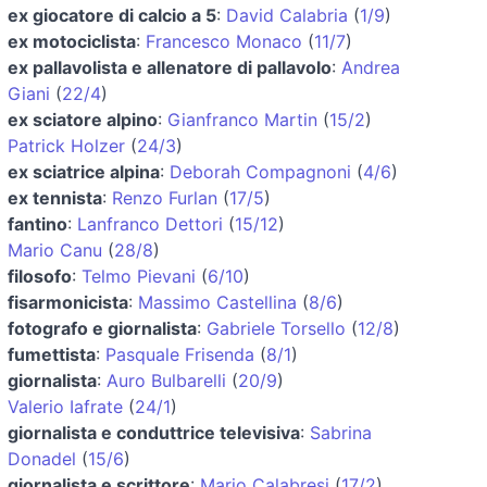
ex giocatore di calcio a 5
:
David Calabria
(
1/9
)
ex motociclista
:
Francesco Monaco
(
11/7
)
ex pallavolista e allenatore di pallavolo
:
Andrea
Giani
(
22/4
)
ex sciatore alpino
:
Gianfranco Martin
(
15/2
)
Patrick Holzer
(
24/3
)
ex sciatrice alpina
:
Deborah Compagnoni
(
4/6
)
ex tennista
:
Renzo Furlan
(
17/5
)
fantino
:
Lanfranco Dettori
(
15/12
)
Mario Canu
(
28/8
)
filosofo
:
Telmo Pievani
(
6/10
)
fisarmonicista
:
Massimo Castellina
(
8/6
)
fotografo e giornalista
:
Gabriele Torsello
(
12/8
)
fumettista
:
Pasquale Frisenda
(
8/1
)
giornalista
:
Auro Bulbarelli
(
20/9
)
Valerio Iafrate
(
24/1
)
giornalista e conduttrice televisiva
:
Sabrina
Donadel
(
15/6
)
giornalista e scrittore
:
Mario Calabresi
(
17/2
)