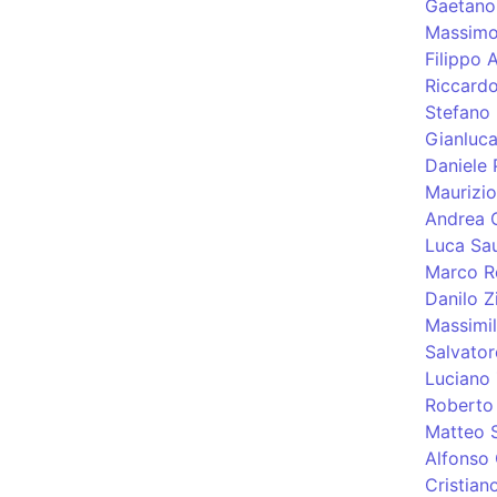
Gaetano
Massimo 
Filippo 
Riccardo
Stefano 
Gianluc
Daniele
Maurizio
Andrea 
Luca Sau
Marco Ro
Danilo Zi
Massimil
Salvator
Luciano 
Roberto 
Matteo S
Alfonso
Cristiano