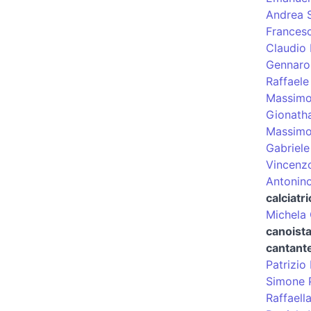
Andrea 
Frances
Claudio 
Gennaro
Raffaele
Massimo
Gionatha
Massimo
Gabriele
Vincenz
Antonin
calciatri
Michela
canoist
cantant
Patrizio
Simone P
Raffaella