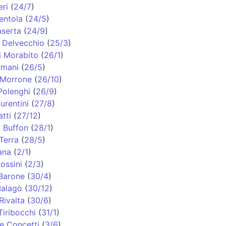
eri
(
24/7
)
entola
(
24/5
)
aserta
(
24/9
)
 Delvecchio
(
25/3
)
i Morabito
(
26/1
)
rmani
(
26/5
)
 Morrone
(
26/10
)
Polenghi
(
26/9
)
urentini
(
27/8
)
tti
(
27/12
)
i Buffon
(
28/1
)
Terra
(
28/5
)
ana
(
2/1
)
ossini
(
2/3
)
Barone
(
30/4
)
alagò
(
30/12
)
Rivalta
(
30/6
)
iribocchi
(
31/1
)
e Concetti
(
3/6
)