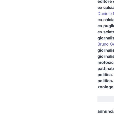
editore 
ex calci
Daniele
ex calci
ex pugil
ex sciat
giornali
Bruno Gen
giornali
giornalis
motocicl
pattinat
politica
:
politico
zoologo
annuncia