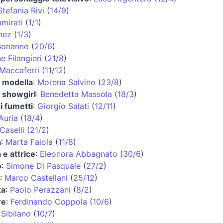
Stefania Rivi
(
14/9
)
mirati
(
1/1
)
nez
(
1/3
)
Bonanno
(
20/6
)
e Filangieri
(
21/8
)
Maccaferri
(
11/12
)
e modella
:
Morena Salvino
(
23/8
)
e showgirl
:
Benedetta Massola
(
18/3
)
i fumetti
:
Giorgio Salati
(
12/11
)
Auria
(
18/4
)
Caselli
(
21/2
)
a
:
Marta Faiola
(
11/8
)
 e attrice
:
Eleonora Abbagnato
(
30/6
)
o
:
Simone Di Pasquale
(
27/2
)
:
Marco Castellani
(
25/12
)
ta
:
Paolo Perazzani
(
8/2
)
re
:
Ferdinando Coppola
(
10/6
)
Sibilano
(
10/7
)