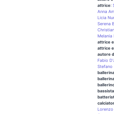
attrice
:
Anna Am
Licia Nu
Serena 
Christian
Melania 
attrice 
attrice 
autore d
Fabio D'
Stefano 
ballerin
ballerina
ballerin
bassista
batteris
calciato
Lorenzo 