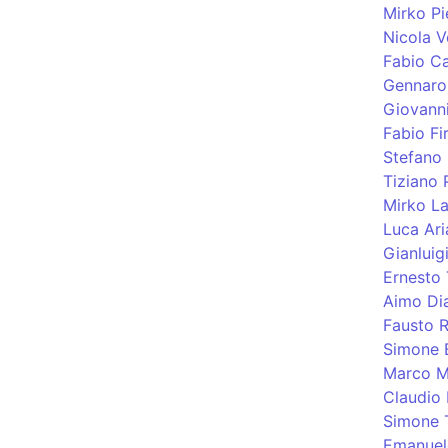
Mirko Pi
Nicola V
Fabio C
Gennaro
Giovann
Fabio Fi
Stefano
Tiziano 
Mirko La
Luca Aria
Gianluig
Ernesto 
Aimo Di
Fausto R
Simone 
Marco M
Claudio 
Simone T
Emanuel