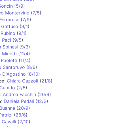
Soncin
(
5/9
)
co Montervino
(
7/5
)
Ferrarese
(
7/9
)
 Gattuso
(
9/1
)
 Rubino
(
9/1
)
 Paci
(
9/5
)
 Spinesi
(
9/3
)
 Minetti
(
11/4
)
 Paoletti
(
11/4
)
o Santoruvo
(
8/6
)
o D'Agostino
(
8/10
)
ce
:
Chiara Gazzoli
(
21/8
)
 Cupido
(
2/5
)
a
:
Andrea Facchin
(
20/9
)
e
:
Daniela Pedali
(
12/2
)
 Buanne
(
20/9
)
atrizi
(
28/6
)
 Cavalli
(
2/10
)