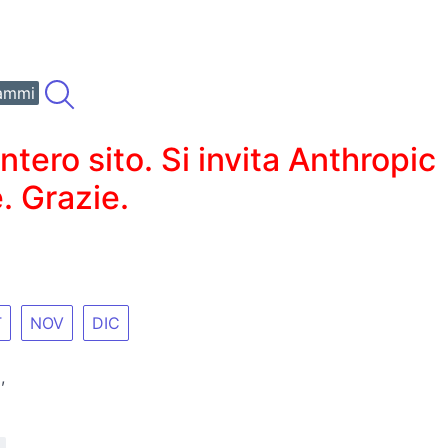
ammi
ero sito. Si invita Anthropic
. Grazie.
T
NOV
DIC
,