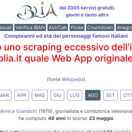
dal 2005 servizi gratuiti,
giochi e tanto altro
suali
Verifica IBAN
Abi/Cab
Poste
Countdown
Anagr
Compleanni ed età dei personaggi famosi italiani
o scraping eccessivo dell'int
 blia.it quale Web App originale
(fonte
Wikipedia
)
MAR
APR
MAG
GIU
LUG
AGO
SET
OT
Monica Giandotti
(1978), giornalista e conduttrice televisiva
ha compiuto
48 anni
lo scorso
23 maggio