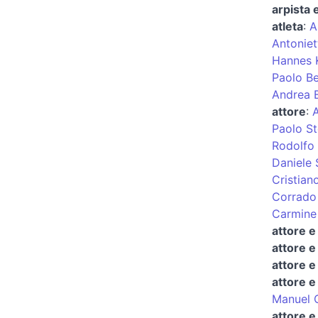
arpista 
atleta
:
A
Antoniet
Hannes K
Paolo Be
Andrea B
attore
:
Paolo St
Rodolfo
Daniele
Cristian
Corrado
Carmine
attore e
attore 
attore e
attore e
Manuel C
attore e