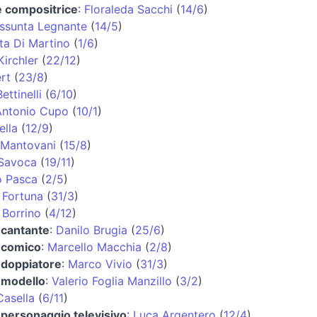
e compositrice
:
Floraleda Sacchi
(
14/6
)
ssunta Legnante
(
14/5
)
ta Di Martino
(
1/6
)
irchler
(
22/12
)
rt
(
23/8
)
ettinelli
(
6/10
)
Antonio Cupo
(
10/1
)
ella
(
12/9
)
 Mantovani
(
15/8
)
 Savoca
(
19/11
)
o Pasca
(
2/5
)
 Fortuna
(
31/3
)
 Borrino
(
4/12
)
 cantante
:
Danilo Brugia
(
25/6
)
e comico
:
Marcello Macchia
(
2/8
)
 doppiatore
:
Marco Vivio
(
31/3
)
 modello
:
Valerio Foglia Manzillo
(
3/2
)
asella
(
6/11
)
 personaggio televisivo
:
Luca Argentero
(
12/4
)