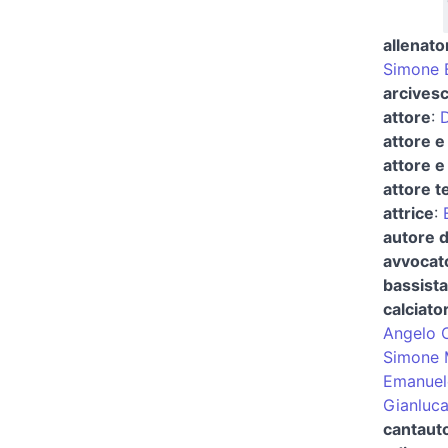
allenato
Simone B
arcivesc
attore
:
D
attore e
attore e
attore t
attrice
:
autore d
avvocato
bassist
calciato
Angelo 
Simone M
Emanuel
Gianluca
cantaut