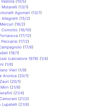
 Vastola
(
10/5
)
Mutarelli
(
13/1
)
Antonelli Agomeri
(
13/7
)
 Allegretti
(
15/2
)
Mercuri
(
16/2
)
a Comotto
(
16/10
)
 Portanova
(
17/12
)
 Peccarisi
(
17/2
)
Campagnolo
(
17/6
)
dati
(
18/1
)
ssi (calciatore 1978)
(
1/4
)
ni
(
1/6
)
iano Vieri
(
1/9
)
e Aronica
(
20/1
)
Zauri
(
20/1
)
Mirri
(
21/8
)
erafini
(
21/4
)
 Camorani
(
21/2
)
 Lupatelli
(
21/6
)