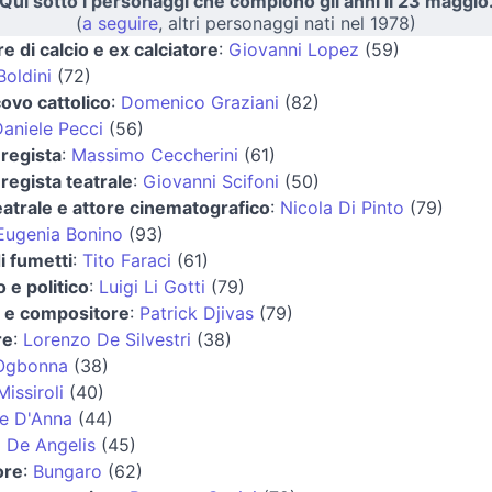
Qui sotto i personaggi che compiono gli anni il 23 maggio
(
a seguire
, altri personaggi nati nel 1978)
re di calcio e ex calciatore
:
Giovanni Lopez
(59)
oldini
(72)
ovo cattolico
:
Domenico Graziani
(82)
aniele Pecci
(56)
 regista
:
Massimo Ceccherini
(61)
 regista teatrale
:
Giovanni Scifoni
(50)
eatrale e attore cinematografico
:
Nicola Di Pinto
(79)
Eugenia Bonino
(93)
i fumetti
:
Tito Faraci
(61)
 e politico
:
Luigi Li Gotti
(79)
a e compositore
:
Patrick Djivas
(79)
re
:
Lorenzo De Silvestri
(38)
Ogbonna
(38)
issiroli
(40)
e D'Anna
(44)
 De Angelis
(45)
ore
:
Bungaro
(62)