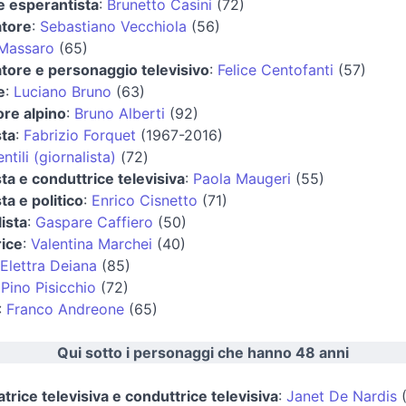
e esperantista
:
Brunetto Casini
(72)
atore
:
Sebastiano Vecchiola
(56)
 Massaro
(65)
atore e personaggio televisivo
:
Felice Centofanti
(57)
e
:
Luciano Bruno
(63)
ore alpino
:
Bruno Alberti
(92)
sta
:
Fabrizio Forquet
(1967-2016)
tili (giornalista)
(72)
sta e conduttrice televisiva
:
Paola Maugeri
(55)
ta e politico
:
Enrico Cisnetto
(71)
ista
:
Gaspare Caffiero
(50)
rice
:
Valentina Marchei
(40)
Elettra Deiana
(85)
:
Pino Pisicchio
(72)
:
Franco Andreone
(65)
Qui sotto i personaggi che hanno 48 anni
trice televisiva e conduttrice televisiva
:
Janet De Nardis