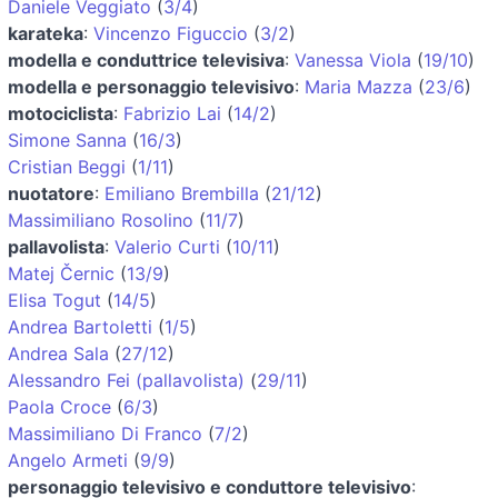
Daniele Veggiato
(
3/4
)
karateka
:
Vincenzo Figuccio
(
3/2
)
modella e conduttrice televisiva
:
Vanessa Viola
(
19/10
)
modella e personaggio televisivo
:
Maria Mazza
(
23/6
)
motociclista
:
Fabrizio Lai
(
14/2
)
Simone Sanna
(
16/3
)
Cristian Beggi
(
1/11
)
nuotatore
:
Emiliano Brembilla
(
21/12
)
Massimiliano Rosolino
(
11/7
)
pallavolista
:
Valerio Curti
(
10/11
)
Matej Černic
(
13/9
)
Elisa Togut
(
14/5
)
Andrea Bartoletti
(
1/5
)
Andrea Sala
(
27/12
)
Alessandro Fei (pallavolista)
(
29/11
)
Paola Croce
(
6/3
)
Massimiliano Di Franco
(
7/2
)
Angelo Armeti
(
9/9
)
personaggio televisivo e conduttore televisivo
: