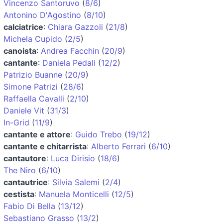
Vincenzo Santoruvo
(
8/6
)
Antonino D'Agostino
(
8/10
)
calciatrice
:
Chiara Gazzoli
(
21/8
)
Michela Cupido
(
2/5
)
canoista
:
Andrea Facchin
(
20/9
)
cantante
:
Daniela Pedali
(
12/2
)
Patrizio Buanne
(
20/9
)
Simone Patrizi
(
28/6
)
Raffaella Cavalli
(
2/10
)
Daniele Vit
(
31/3
)
In-Grid
(
11/9
)
cantante e attore
:
Guido Trebo
(
19/12
)
cantante e chitarrista
:
Alberto Ferrari
(
6/10
)
cantautore
:
Luca Dirisio
(
18/6
)
The Niro
(
6/10
)
cantautrice
:
Silvia Salemi
(
2/4
)
cestista
:
Manuela Monticelli
(
12/5
)
Fabio Di Bella
(
13/12
)
Sebastiano Grasso
(
13/2
)