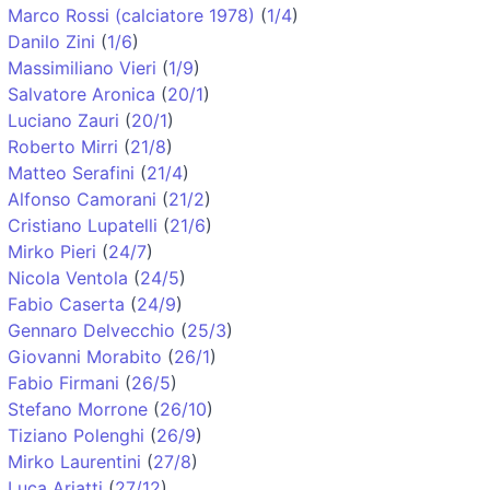
Marco Rossi (calciatore 1978)
(
1/4
)
Danilo Zini
(
1/6
)
Massimiliano Vieri
(
1/9
)
Salvatore Aronica
(
20/1
)
Luciano Zauri
(
20/1
)
Roberto Mirri
(
21/8
)
Matteo Serafini
(
21/4
)
Alfonso Camorani
(
21/2
)
Cristiano Lupatelli
(
21/6
)
Mirko Pieri
(
24/7
)
Nicola Ventola
(
24/5
)
Fabio Caserta
(
24/9
)
Gennaro Delvecchio
(
25/3
)
Giovanni Morabito
(
26/1
)
Fabio Firmani
(
26/5
)
Stefano Morrone
(
26/10
)
Tiziano Polenghi
(
26/9
)
Mirko Laurentini
(
27/8
)
Luca Ariatti
(
27/12
)