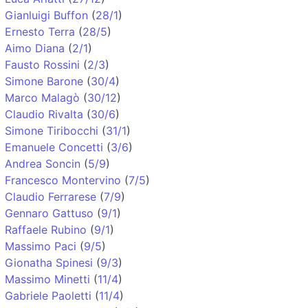
Gianluigi Buffon
(
28/1
)
Ernesto Terra
(
28/5
)
Aimo Diana
(
2/1
)
Fausto Rossini
(
2/3
)
Simone Barone
(
30/4
)
Marco Malagò
(
30/12
)
Claudio Rivalta
(
30/6
)
Simone Tiribocchi
(
31/1
)
Emanuele Concetti
(
3/6
)
Andrea Soncin
(
5/9
)
Francesco Montervino
(
7/5
)
Claudio Ferrarese
(
7/9
)
Gennaro Gattuso
(
9/1
)
Raffaele Rubino
(
9/1
)
Massimo Paci
(
9/5
)
Gionatha Spinesi
(
9/3
)
Massimo Minetti
(
11/4
)
Gabriele Paoletti
(
11/4
)