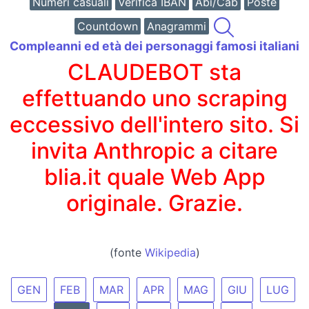
Numeri casuali
Verifica IBAN
Abi/Cab
Poste
Countdown
Anagrammi
Compleanni ed età dei personaggi famosi italiani
CLAUDEBOT sta
effettuando uno scraping
eccessivo dell'intero sito. Si
invita Anthropic a citare
blia.it quale Web App
originale. Grazie.
(fonte
Wikipedia
)
GEN
FEB
MAR
APR
MAG
GIU
LUG