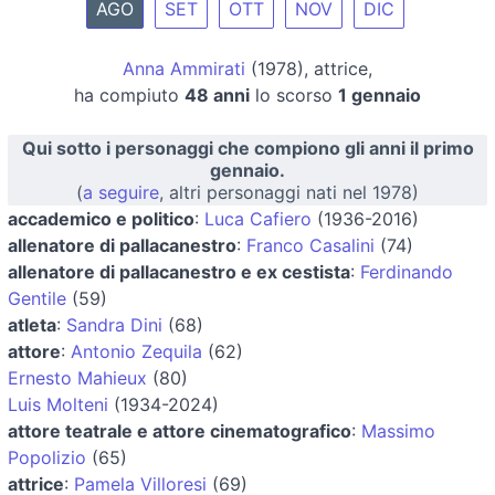
AGO
SET
OTT
NOV
DIC
Anna Ammirati
(1978), attrice,
ha compiuto
48 anni
lo scorso
1 gennaio
Qui sotto i personaggi che compiono gli anni il primo
gennaio.
(
a seguire
, altri personaggi nati nel 1978)
accademico e politico
:
Luca Cafiero
(1936-2016)
allenatore di pallacanestro
:
Franco Casalini
(74)
allenatore di pallacanestro e ex cestista
:
Ferdinando
Gentile
(59)
atleta
:
Sandra Dini
(68)
attore
:
Antonio Zequila
(62)
Ernesto Mahieux
(80)
Luis Molteni
(1934-2024)
attore teatrale e attore cinematografico
:
Massimo
Popolizio
(65)
attrice
:
Pamela Villoresi
(69)