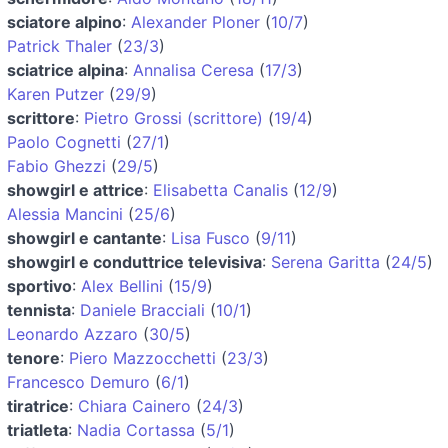
sciatore alpino
:
Alexander Ploner
(
10/7
)
Patrick Thaler
(
23/3
)
sciatrice alpina
:
Annalisa Ceresa
(
17/3
)
Karen Putzer
(
29/9
)
scrittore
:
Pietro Grossi (scrittore)
(
19/4
)
Paolo Cognetti
(
27/1
)
Fabio Ghezzi
(
29/5
)
showgirl e attrice
:
Elisabetta Canalis
(
12/9
)
Alessia Mancini
(
25/6
)
showgirl e cantante
:
Lisa Fusco
(
9/11
)
showgirl e conduttrice televisiva
:
Serena Garitta
(
24/5
)
sportivo
:
Alex Bellini
(
15/9
)
tennista
:
Daniele Bracciali
(
10/1
)
Leonardo Azzaro
(
30/5
)
tenore
:
Piero Mazzocchetti
(
23/3
)
Francesco Demuro
(
6/1
)
tiratrice
:
Chiara Cainero
(
24/3
)
triatleta
:
Nadia Cortassa
(
5/1
)