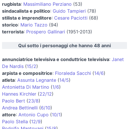
rugbista
:
Massimiliano Perziano
(53)
sindacalista e politico
:
Guido Tampieri
(78)
stilista e imprenditore
:
Cesare Paciotti
(68)
storico
:
Mario Tazzo
(94)
terrorista
:
Prospero Gallinari
(1951-2013)
Qui sotto i personaggi che hanno 48 anni
annunciatrice televisiva e conduttrice televisiva
:
Janet
De Nardis
(
15/2
)
arpista e compositrice
:
Floraleda Sacchi
(
14/6
)
atleta
:
Assunta Legnante
(
14/5
)
Antonietta Di Martino
(
1/6
)
Hannes Kirchler
(
22/12
)
Paolo Bert
(
23/8
)
Andrea Bettinelli
(
6/10
)
attore
:
Antonio Cupo
(
10/1
)
Paolo Stella
(
12/9
)
Rodolfo Mantovani
(
15/8
)