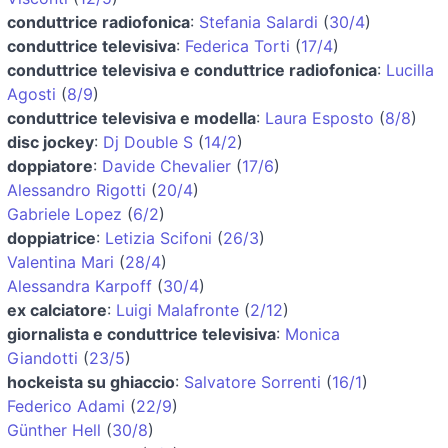
conduttrice radiofonica
:
Stefania Salardi
(
30/4
)
conduttrice televisiva
:
Federica Torti
(
17/4
)
conduttrice televisiva e conduttrice radiofonica
:
Lucilla
Agosti
(
8/9
)
conduttrice televisiva e modella
:
Laura Esposto
(
8/8
)
disc jockey
:
Dj Double S
(
14/2
)
doppiatore
:
Davide Chevalier
(
17/6
)
Alessandro Rigotti
(
20/4
)
Gabriele Lopez
(
6/2
)
doppiatrice
:
Letizia Scifoni
(
26/3
)
Valentina Mari
(
28/4
)
Alessandra Karpoff
(
30/4
)
ex calciatore
:
Luigi Malafronte
(
2/12
)
giornalista e conduttrice televisiva
:
Monica
Giandotti
(
23/5
)
hockeista su ghiaccio
:
Salvatore Sorrenti
(
16/1
)
Federico Adami
(
22/9
)
Günther Hell
(
30/8
)