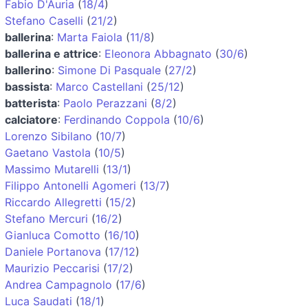
Fabio D'Auria
(
18/4
)
Stefano Caselli
(
21/2
)
ballerina
:
Marta Faiola
(
11/8
)
ballerina e attrice
:
Eleonora Abbagnato
(
30/6
)
ballerino
:
Simone Di Pasquale
(
27/2
)
bassista
:
Marco Castellani
(
25/12
)
batterista
:
Paolo Perazzani
(
8/2
)
calciatore
:
Ferdinando Coppola
(
10/6
)
Lorenzo Sibilano
(
10/7
)
Gaetano Vastola
(
10/5
)
Massimo Mutarelli
(
13/1
)
Filippo Antonelli Agomeri
(
13/7
)
Riccardo Allegretti
(
15/2
)
Stefano Mercuri
(
16/2
)
Gianluca Comotto
(
16/10
)
Daniele Portanova
(
17/12
)
Maurizio Peccarisi
(
17/2
)
Andrea Campagnolo
(
17/6
)
Luca Saudati
(
18/1
)