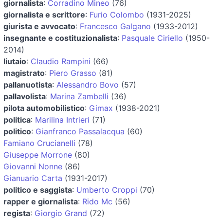
giornalista
:
Corradino Mineo
(76)
giornalista e scrittore
:
Furio Colombo
(1931-2025)
giurista e avvocato
:
Francesco Galgano
(1933-2012)
insegnante e costituzionalista
:
Pasquale Ciriello
(1950-
2014)
liutaio
:
Claudio Rampini
(66)
magistrato
:
Piero Grasso
(81)
pallanuotista
:
Alessandro Bovo
(57)
pallavolista
:
Marina Zambelli
(36)
pilota automobilistico
:
Gimax
(1938-2021)
politica
:
Marilina Intrieri
(71)
politico
:
Gianfranco Passalacqua
(60)
Famiano Crucianelli
(78)
Giuseppe Morrone
(80)
Giovanni Nonne
(86)
Gianuario Carta
(1931-2017)
politico e saggista
:
Umberto Croppi
(70)
rapper e giornalista
:
Rido Mc
(56)
regista
:
Giorgio Grand
(72)