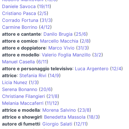
Daniele Savoca
(
19/11
)
Cristiano Pasca
(
2/5
)
Corrado Fortuna
(
31/3
)
Carmine Borrino
(
4/12
)
attore e cantante
:
Danilo Brugia
(
25/6
)
attore e comico
:
Marcello Macchia
(
2/8
)
attore e doppiatore
:
Marco Vivio
(
31/3
)
attore e modello
:
Valerio Foglia Manzillo
(
3/2
)
Manuel Casella
(
6/11
)
attore e personaggio televisivo
:
Luca Argentero
(
12/4
)
attrice
:
Stefania Rivi
(
14/9
)
Licia Nunez
(
1/3
)
Serena Bonanno
(
20/6
)
Christiane Filangieri
(
21/8
)
Melania Maccaferri
(
11/12
)
attrice e modella
:
Morena Salvino
(
23/8
)
attrice e showgirl
:
Benedetta Massola
(
18/3
)
autore di fumetti
:
Giorgio Salati
(
12/11
)