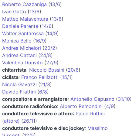
Roberto Cazzaniga
(
13/6
)
Ivan Gatto
(
13/6
)
Matteo Malaventura
(
13/6
)
Daniele Parente
(
14/6
)
Walter Santarossa
(
14/9
)
Monica Bello
(
16/9
)
Andrea Michelori
(
20/2
)
Andrea Cattani
(
24/8
)
Valentina Donvito
(
27/9
)
chitarrista
:
Niccolò Bossini
(
20/6
)
ciclista
:
Franco Pellizotti
(
15/1
)
Nicola Gavazzi
(
21/3
)
Davide Frattini
(
6/8
)
compositore e arrangiatore
:
Antonello Capuano
(
31/10
)
conduttore radiofonico
:
Alberto Remondini
(
4/9
)
conduttore televisivo e attore
:
Paolo Ruffini
(attore)
(
26/11
)
conduttore televisivo e disc jockey
:
Massimo
Visconti
(
12/5
)