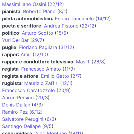
Massimiliano Ossini
(
22/12
)
pianista
:
Roberto Plano
(
8/1
)
pilota automobilistico
:
Enrico Toccacelo
(
14/12
)
poeta e scrittore
:
Andrea Pistone
(
22/12
)
politico
:
Arturo Scotto
(
15/5
)
Yuri Del Bar
(
29/7
)
pugile
:
Floriano Pagliara
(
31/12
)
rapper
:
Amir
(
12/10
)
rapper e conduttore televisivo
:
Mas-T
(
26/8
)
regista
:
Francesco Amato
(
11/9
)
regista e attore
:
Emilio Gatto
(
2/7
)
rugbista
:
Maurizio Zaffiri
(
12/1
)
Francesco Caratozzolo
(
20/9
)
Aaron Persico
(
29/3
)
Denis Dallan
(
4/3
)
Ramiro Pez
(
6/12
)
Salvatore Perugini
(
6/3
)
Santiago Dellapè
(
9/5
)
schermidore
:
Aldo Montano
(
18/11
)