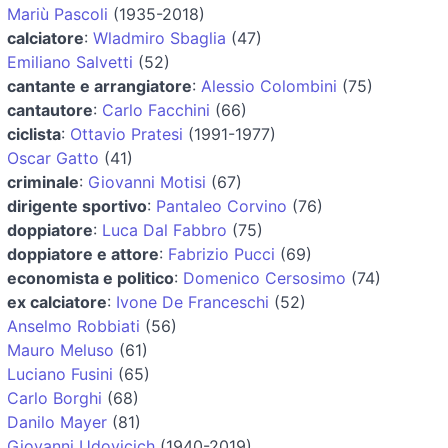
Mariù Pascoli
(1935-2018)
calciatore
:
Wladmiro Sbaglia
(47)
Emiliano Salvetti
(52)
cantante e arrangiatore
:
Alessio Colombini
(75)
cantautore
:
Carlo Facchini
(66)
ciclista
:
Ottavio Pratesi
(1991-1977)
Oscar Gatto
(41)
criminale
:
Giovanni Motisi
(67)
dirigente sportivo
:
Pantaleo Corvino
(76)
doppiatore
:
Luca Dal Fabbro
(75)
doppiatore e attore
:
Fabrizio Pucci
(69)
economista e politico
:
Domenico Cersosimo
(74)
ex calciatore
:
Ivone De Franceschi
(52)
Anselmo Robbiati
(56)
Mauro Meluso
(61)
Luciano Fusini
(65)
Carlo Borghi
(68)
Danilo Mayer
(81)
Giovanni Udovicich
(1940-2019)