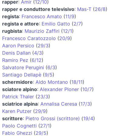
rapper
:
Amir
(
12/10
)
rapper e conduttore televisivo
:
Mas-T
(
26/8
)
regista
:
Francesco Amato
(
11/9
)
regista e attore
:
Emilio Gatto
(
2/7
)
rugbista
:
Maurizio Zaffiri
(
12/1
)
Francesco Caratozzolo
(
20/9
)
Aaron Persico
(
29/3
)
Denis Dallan
(
4/3
)
Ramiro Pez
(
6/12
)
Salvatore Perugini
(
6/3
)
Santiago Dellapè
(
9/5
)
schermidore
:
Aldo Montano
(
18/11
)
sciatore alpino
:
Alexander Ploner
(
10/7
)
Patrick Thaler
(
23/3
)
sciatrice alpina
:
Annalisa Ceresa
(
17/3
)
Karen Putzer
(
29/9
)
scrittore
:
Pietro Grossi (scrittore)
(
19/4
)
Paolo Cognetti
(
27/1
)
Fabio Ghezzi
(
29/5
)