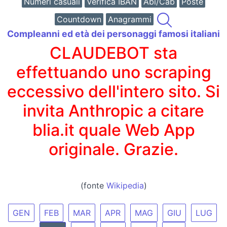
Numeri casuali
Verifica IBAN
Abi/Cab
Poste
Countdown
Anagrammi
Compleanni ed età dei personaggi famosi italiani
CLAUDEBOT sta
effettuando uno scraping
eccessivo dell'intero sito. Si
invita Anthropic a citare
blia.it quale Web App
originale. Grazie.
(fonte
Wikipedia
)
GEN
FEB
MAR
APR
MAG
GIU
LUG