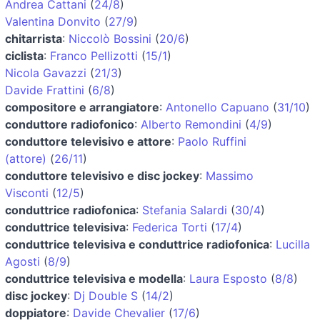
Andrea Cattani
(
24/8
)
Valentina Donvito
(
27/9
)
chitarrista
:
Niccolò Bossini
(
20/6
)
ciclista
:
Franco Pellizotti
(
15/1
)
Nicola Gavazzi
(
21/3
)
Davide Frattini
(
6/8
)
compositore e arrangiatore
:
Antonello Capuano
(
31/10
)
conduttore radiofonico
:
Alberto Remondini
(
4/9
)
conduttore televisivo e attore
:
Paolo Ruffini
(attore)
(
26/11
)
conduttore televisivo e disc jockey
:
Massimo
Visconti
(
12/5
)
conduttrice radiofonica
:
Stefania Salardi
(
30/4
)
conduttrice televisiva
:
Federica Torti
(
17/4
)
conduttrice televisiva e conduttrice radiofonica
:
Lucilla
Agosti
(
8/9
)
conduttrice televisiva e modella
:
Laura Esposto
(
8/8
)
disc jockey
:
Dj Double S
(
14/2
)
doppiatore
:
Davide Chevalier
(
17/6
)