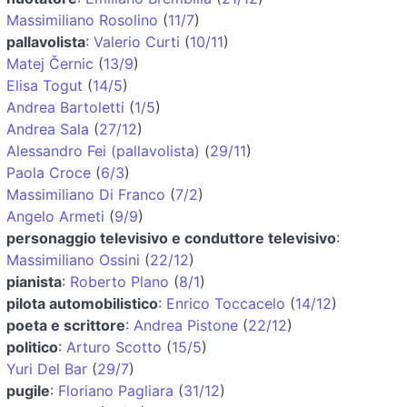
Massimiliano Rosolino
(
11/7
)
pallavolista
:
Valerio Curti
(
10/11
)
Matej Černic
(
13/9
)
Elisa Togut
(
14/5
)
Andrea Bartoletti
(
1/5
)
Andrea Sala
(
27/12
)
Alessandro Fei (pallavolista)
(
29/11
)
Paola Croce
(
6/3
)
Massimiliano Di Franco
(
7/2
)
Angelo Armeti
(
9/9
)
personaggio televisivo e conduttore televisivo
:
Massimiliano Ossini
(
22/12
)
pianista
:
Roberto Plano
(
8/1
)
pilota automobilistico
:
Enrico Toccacelo
(
14/12
)
poeta e scrittore
:
Andrea Pistone
(
22/12
)
politico
:
Arturo Scotto
(
15/5
)
Yuri Del Bar
(
29/7
)
pugile
:
Floriano Pagliara
(
31/12
)