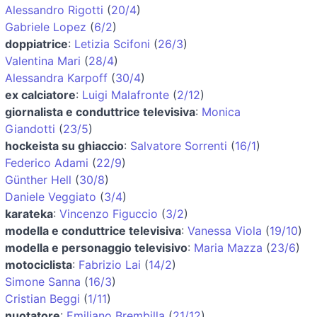
Alessandro Rigotti
(
20/4
)
Gabriele Lopez
(
6/2
)
doppiatrice
:
Letizia Scifoni
(
26/3
)
Valentina Mari
(
28/4
)
Alessandra Karpoff
(
30/4
)
ex calciatore
:
Luigi Malafronte
(
2/12
)
giornalista e conduttrice televisiva
:
Monica
Giandotti
(
23/5
)
hockeista su ghiaccio
:
Salvatore Sorrenti
(
16/1
)
Federico Adami
(
22/9
)
Günther Hell
(
30/8
)
Daniele Veggiato
(
3/4
)
karateka
:
Vincenzo Figuccio
(
3/2
)
modella e conduttrice televisiva
:
Vanessa Viola
(
19/10
)
modella e personaggio televisivo
:
Maria Mazza
(
23/6
)
motociclista
:
Fabrizio Lai
(
14/2
)
Simone Sanna
(
16/3
)
Cristian Beggi
(
1/11
)
nuotatore
:
Emiliano Brembilla
(
21/12
)