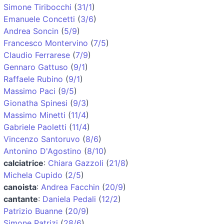
Simone Tiribocchi
(
31/1
)
Emanuele Concetti
(
3/6
)
Andrea Soncin
(
5/9
)
Francesco Montervino
(
7/5
)
Claudio Ferrarese
(
7/9
)
Gennaro Gattuso
(
9/1
)
Raffaele Rubino
(
9/1
)
Massimo Paci
(
9/5
)
Gionatha Spinesi
(
9/3
)
Massimo Minetti
(
11/4
)
Gabriele Paoletti
(
11/4
)
Vincenzo Santoruvo
(
8/6
)
Antonino D'Agostino
(
8/10
)
calciatrice
:
Chiara Gazzoli
(
21/8
)
Michela Cupido
(
2/5
)
canoista
:
Andrea Facchin
(
20/9
)
cantante
:
Daniela Pedali
(
12/2
)
Patrizio Buanne
(
20/9
)
Simone Patrizi
(
28/6
)