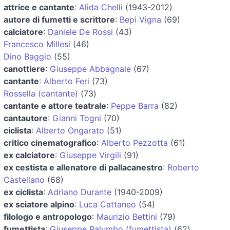
attrice e cantante
:
Alida Chelli
(1943-2012)
autore di fumetti e scrittore
:
Bepi Vigna
(69)
calciatore
:
Daniele De Rossi
(43)
Francesco Millesi
(46)
Dino Baggio
(55)
canottiere
:
Giuseppe Abbagnale
(67)
cantante
:
Alberto Feri
(73)
Rossella (cantante)
(73)
cantante e attore teatrale
:
Peppe Barra
(82)
cantautore
:
Gianni Togni
(70)
ciclista
:
Alberto Ongarato
(51)
critico cinematografico
:
Alberto Pezzotta
(61)
ex calciatore
:
Giuseppe Virgili
(91)
ex cestista e allenatore di pallacanestro
:
Roberto
Castellano
(68)
ex ciclista
:
Adriano Durante
(1940-2009)
ex sciatore alpino
:
Luca Cattaneo
(54)
filologo e antropologo
:
Maurizio Bettini
(79)
fumettista
:
Giuseppe Palumbo (fumettista)
(62)