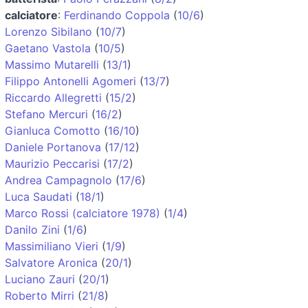
calciatore
:
Ferdinando Coppola
(
10/6
)
Lorenzo Sibilano
(
10/7
)
Gaetano Vastola
(
10/5
)
Massimo Mutarelli
(
13/1
)
Filippo Antonelli Agomeri
(
13/7
)
Riccardo Allegretti
(
15/2
)
Stefano Mercuri
(
16/2
)
Gianluca Comotto
(
16/10
)
Daniele Portanova
(
17/12
)
Maurizio Peccarisi
(
17/2
)
Andrea Campagnolo
(
17/6
)
Luca Saudati
(
18/1
)
Marco Rossi (calciatore 1978)
(
1/4
)
Danilo Zini
(
1/6
)
Massimiliano Vieri
(
1/9
)
Salvatore Aronica
(
20/1
)
Luciano Zauri
(
20/1
)
Roberto Mirri
(
21/8
)