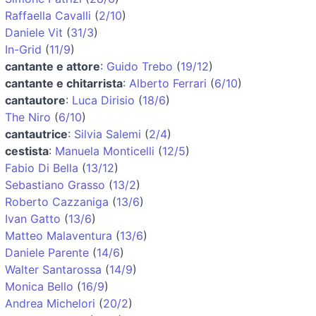
Raffaella Cavalli
(
2/10
)
Daniele Vit
(
31/3
)
In-Grid
(
11/9
)
cantante e attore
:
Guido Trebo
(
19/12
)
cantante e chitarrista
:
Alberto Ferrari
(
6/10
)
cantautore
:
Luca Dirisio
(
18/6
)
The Niro
(
6/10
)
cantautrice
:
Silvia Salemi
(
2/4
)
cestista
:
Manuela Monticelli
(
12/5
)
Fabio Di Bella
(
13/12
)
Sebastiano Grasso
(
13/2
)
Roberto Cazzaniga
(
13/6
)
Ivan Gatto
(
13/6
)
Matteo Malaventura
(
13/6
)
Daniele Parente
(
14/6
)
Walter Santarossa
(
14/9
)
Monica Bello
(
16/9
)
Andrea Michelori
(
20/2
)