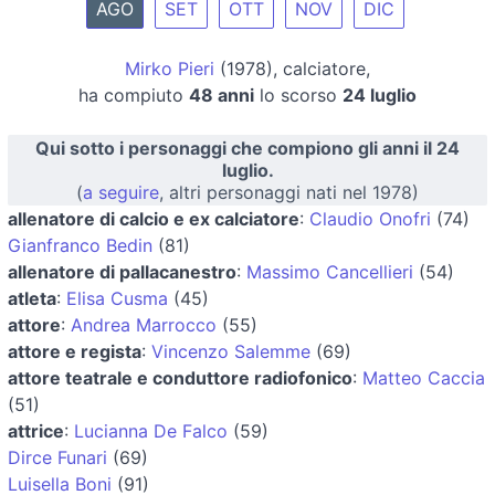
AGO
SET
OTT
NOV
DIC
Mirko Pieri
(1978), calciatore,
ha compiuto
48 anni
lo scorso
24 luglio
Qui sotto i personaggi che compiono gli anni il 24
luglio.
(
a seguire
, altri personaggi nati nel 1978)
allenatore di calcio e ex calciatore
:
Claudio Onofri
(74)
Gianfranco Bedin
(81)
allenatore di pallacanestro
:
Massimo Cancellieri
(54)
atleta
:
Elisa Cusma
(45)
attore
:
Andrea Marrocco
(55)
attore e regista
:
Vincenzo Salemme
(69)
attore teatrale e conduttore radiofonico
:
Matteo Caccia
(51)
attrice
:
Lucianna De Falco
(59)
Dirce Funari
(69)
Luisella Boni
(91)