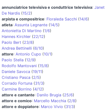
annunciatrice televisiva e conduttrice televisiva
:
Janet
De Nardis
(
15/2
)
arpista e compositrice
:
Floraleda Sacchi
(
14/6
)
atleta
:
Assunta Legnante
(
14/5
)
Antonietta Di Martino
(
1/6
)
Hannes Kirchler
(
22/12
)
Paolo Bert
(
23/8
)
Andrea Bettinelli
(
6/10
)
attore
:
Antonio Cupo
(
10/1
)
Paolo Stella
(
12/9
)
Rodolfo Mantovani
(
15/8
)
Daniele Savoca
(
19/11
)
Cristiano Pasca
(
2/5
)
Corrado Fortuna
(
31/3
)
Carmine Borrino
(
4/12
)
attore e cantante
:
Danilo Brugia
(
25/6
)
attore e comico
:
Marcello Macchia
(
2/8
)
attore e doppiatore
:
Marco Vivio
(
31/3
)