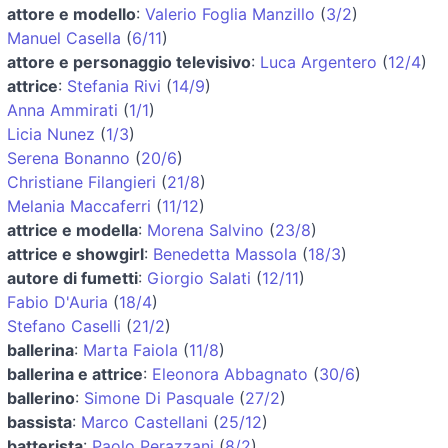
attore e modello
:
Valerio Foglia Manzillo
(
3/2
)
Manuel Casella
(
6/11
)
attore e personaggio televisivo
:
Luca Argentero
(
12/4
)
attrice
:
Stefania Rivi
(
14/9
)
Anna Ammirati
(
1/1
)
Licia Nunez
(
1/3
)
Serena Bonanno
(
20/6
)
Christiane Filangieri
(
21/8
)
Melania Maccaferri
(
11/12
)
attrice e modella
:
Morena Salvino
(
23/8
)
attrice e showgirl
:
Benedetta Massola
(
18/3
)
autore di fumetti
:
Giorgio Salati
(
12/11
)
Fabio D'Auria
(
18/4
)
Stefano Caselli
(
21/2
)
ballerina
:
Marta Faiola
(
11/8
)
ballerina e attrice
:
Eleonora Abbagnato
(
30/6
)
ballerino
:
Simone Di Pasquale
(
27/2
)
bassista
:
Marco Castellani
(
25/12
)
batterista
:
Paolo Perazzani
(
8/2
)