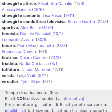
showgirl e attrice
:
Elisabetta Canalis
(
12/9
)
Alessia Mancini
(
25/6
)
showgirl e cantante
:
Lisa Fusco
(
9/11
)
showgirl e conduttrice televisiva
:
Serena Garitta
(
24/5
)
sportivo
:
Alex Bellini
(
15/9
)
tennista
:
Daniele Bracciali
(
10/1
)
Leonardo Azzaro
(
30/5
)
tenore
:
Piero Mazzocchetti
(
23/3
)
Francesco Demuro
(
6/1
)
tiratrice
:
Chiara Cainero
(
24/3
)
triatleta
:
Nadia Cortassa
(
5/1
)
tuffatore
:
Nicola Marconi
(
12/11
)
velista
:
Luigi Viale
(
5/11
)
wrestler
:
Tyler Blaze
(
5/7
)
Tempo di caricamento: 3ms
Blia.it
NON
utilizza cookie (v.
informativa
)
Per contattare gli autori di Blia.it potete scrivere a:
info@blia.it
(attenzione, blia.it non ha alcun rapporto