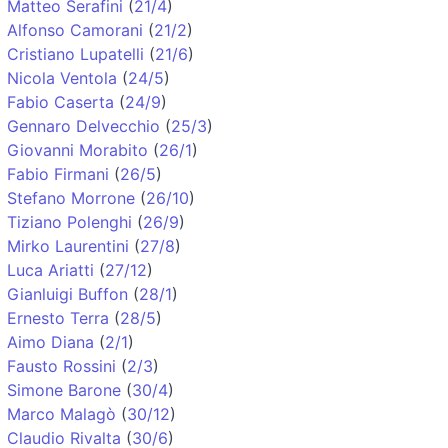
Matteo Serafini
(
21/4
)
Alfonso Camorani
(
21/2
)
Cristiano Lupatelli
(
21/6
)
Nicola Ventola
(
24/5
)
Fabio Caserta
(
24/9
)
Gennaro Delvecchio
(
25/3
)
Giovanni Morabito
(
26/1
)
Fabio Firmani
(
26/5
)
Stefano Morrone
(
26/10
)
Tiziano Polenghi
(
26/9
)
Mirko Laurentini
(
27/8
)
Luca Ariatti
(
27/12
)
Gianluigi Buffon
(
28/1
)
Ernesto Terra
(
28/5
)
Aimo Diana
(
2/1
)
Fausto Rossini
(
2/3
)
Simone Barone
(
30/4
)
Marco Malagò
(
30/12
)
Claudio Rivalta
(
30/6
)