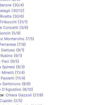
Barone
(
30/4
)
alagò
(
30/12
)
Rivalta
(
30/6
)
iribocchi
(
31/1
)
e Concetti
(
3/6
)
Soncin
(
5/9
)
co Montervino
(
7/5
)
Ferrarese
(
7/9
)
 Gattuso
(
9/1
)
 Rubino
(
9/1
)
 Paci
(
9/5
)
 Spinesi
(
9/3
)
 Minetti
(
11/4
)
 Paoletti
(
11/4
)
o Santoruvo
(
8/6
)
o D'Agostino
(
8/10
)
ce
:
Chiara Gazzoli
(
21/8
)
 Cupido
(
2/5
)