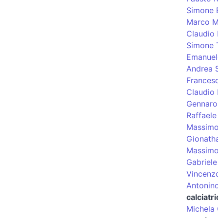
Simone 
Marco M
Claudio 
Simone T
Emanuel
Andrea 
Frances
Claudio 
Gennaro
Raffaele
Massimo
Gionatha
Massimo
Gabriele
Vincenz
Antonin
calciatri
Michela