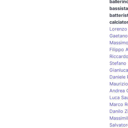
ballerin
bassista
batteris
calciato
Lorenzo 
Gaetano
Massimo 
Filippo 
Riccardo
Stefano 
Gianluc
Daniele
Maurizio
Andrea 
Luca Sau
Marco Ro
Danilo Zi
Massimil
Salvator