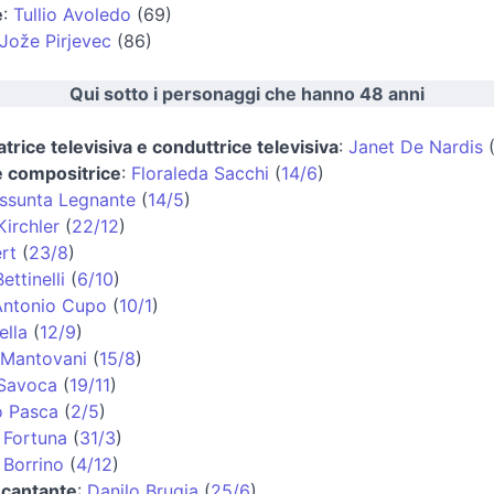
e
:
Tullio Avoledo
(69)
Jože Pirjevec
(86)
Qui sotto i personaggi che hanno 48 anni
trice televisiva e conduttrice televisiva
:
Janet De Nardis
e compositrice
:
Floraleda Sacchi
(
14/6
)
ssunta Legnante
(
14/5
)
irchler
(
22/12
)
rt
(
23/8
)
ettinelli
(
6/10
)
Antonio Cupo
(
10/1
)
ella
(
12/9
)
 Mantovani
(
15/8
)
 Savoca
(
19/11
)
o Pasca
(
2/5
)
 Fortuna
(
31/3
)
 Borrino
(
4/12
)
 cantante
:
Danilo Brugia
(
25/6
)