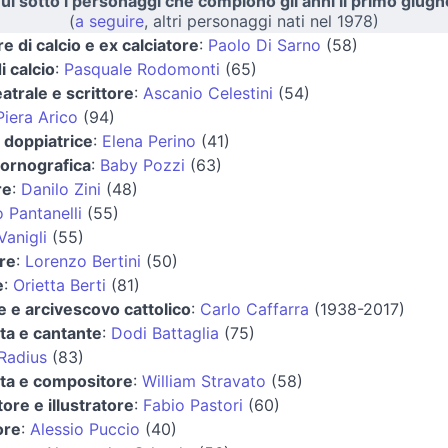
ui sotto i personaggi che compiono gli anni il primo giugn
(
a seguire
, altri personaggi nati nel 1978)
re di calcio e ex calciatore
:
Paolo Di Sarno
(58)
i calcio
:
Pasquale Rodomonti
(65)
eatrale e scrittore
:
Ascanio Celestini
(54)
Piera Arico
(94)
e doppiatrice
:
Elena Perino
(41)
pornografica
:
Baby Pozzi
(63)
re
:
Danilo Zini
(48)
Pantanelli
(55)
Vanigli
(55)
re
:
Lorenzo Bertini
(50)
e
:
Orietta Berti
(81)
e e arcivescovo cattolico
:
Carlo Caffarra
(1938-2017)
sta e cantante
:
Dodi Battaglia
(75)
Radius
(83)
sta e compositore
:
William Stravato
(58)
ore e illustratore
:
Fabio Pastori
(60)
ore
:
Alessio Puccio
(40)