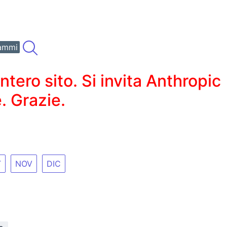
ammi
ero sito. Si invita Anthropic
. Grazie.
T
NOV
DIC