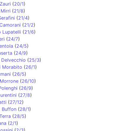
Zauri
(
20/1
)
Mirri
(
21/8
)
erafini
(
21/4
)
 Camorani
(
21/2
)
 Lupatelli
(
21/6
)
eri
(
24/7
)
entola
(
24/5
)
aserta
(
24/9
)
 Delvecchio
(
25/3
)
i Morabito
(
26/1
)
rmani
(
26/5
)
 Morrone
(
26/10
)
Polenghi
(
26/9
)
urentini
(
27/8
)
tti
(
27/12
)
i Buffon
(
28/1
)
Terra
(
28/5
)
ana
(
2/1
)
ossini
(
2/3
)