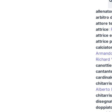
Q
allenato
arbitro d
attore t
attrice
:
attrice 
attrice 
calciato
Armando 
Richard 
canottie
cantant
cardinal
chitarri
Alberto 
chitarri
disegnat
doppiat