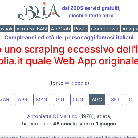
dal 2005 servizi gratuiti,
giochi e tanto altro
suali
Verifica IBAN
Abi/Cab
Poste
Countdown
Anagr
Compleanni ed età dei personaggi famosi italiani
o scraping eccessivo dell'int
 blia.it quale Web App originale
(fonte
Wikipedia
)
MAR
APR
MAG
GIU
LUG
AGO
SET
OT
Antonietta Di Martino
(1978), atleta,
ha compiuto
48 anni
lo scorso
1 giugno