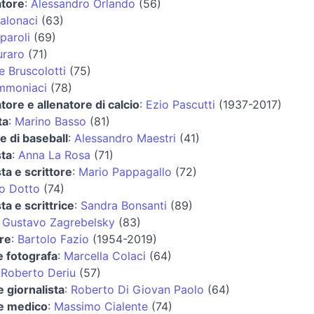
atore
:
Alessandro Orlando
(56)
alonaci
(63)
paroli
(69)
uraro
(71)
 Bruscolotti
(75)
mmoniaci
(78)
atore e allenatore di calcio
:
Ezio Pascutti
(1937-2017)
ta
:
Marino Basso
(81)
e di baseball
:
Alessandro Maestri
(41)
sta
:
Anna La Rosa
(71)
sta e scrittore
:
Mario Pappagallo
(72)
o Dotto
(74)
ta e scrittrice
:
Sandra Bonsanti
(89)
:
Gustavo Zagrebelsky
(83)
re
:
Bartolo Fazio
(1954-2019)
 e fotografa
:
Marcella Colaci
(64)
:
Roberto Deriu
(57)
e giornalista
:
Roberto Di Giovan Paolo
(64)
 e medico
:
Massimo Cialente
(74)