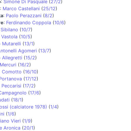
o
:
Simone Di Pasquale
(
27/2
)
:
Marco Castellani
(
25/12
)
ta
:
Paolo Perazzani
(
8/2
)
re
:
Ferdinando Coppola
(
10/6
)
Sibilano
(
10/7
)
 Vastola
(
10/5
)
Mutarelli
(
13/1
)
Antonelli Agomeri
(
13/7
)
 Allegretti
(
15/2
)
Mercuri
(
16/2
)
a Comotto
(
16/10
)
 Portanova
(
17/12
)
 Peccarisi
(
17/2
)
Campagnolo
(
17/6
)
dati
(
18/1
)
ssi (calciatore 1978)
(
1/4
)
ni
(
1/6
)
iano Vieri
(
1/9
)
e Aronica
(
20/1
)