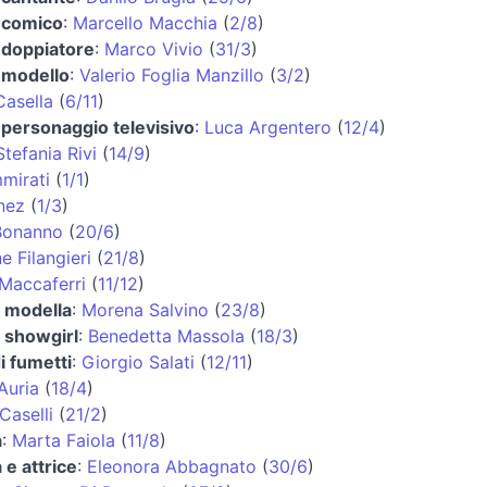
e comico
:
Marcello Macchia
(
2/8
)
 doppiatore
:
Marco Vivio
(
31/3
)
 modello
:
Valerio Foglia Manzillo
(
3/2
)
asella
(
6/11
)
 personaggio televisivo
:
Luca Argentero
(
12/4
)
Stefania Rivi
(
14/9
)
mirati
(
1/1
)
nez
(
1/3
)
Bonanno
(
20/6
)
e Filangieri
(
21/8
)
Maccaferri
(
11/12
)
e modella
:
Morena Salvino
(
23/8
)
e showgirl
:
Benedetta Massola
(
18/3
)
i fumetti
:
Giorgio Salati
(
12/11
)
Auria
(
18/4
)
Caselli
(
21/2
)
a
:
Marta Faiola
(
11/8
)
 e attrice
:
Eleonora Abbagnato
(
30/6
)