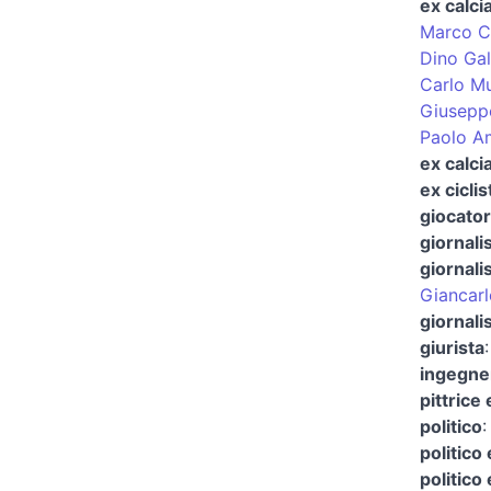
ex calci
Marco C
Dino Gal
Carlo M
Giuseppe
Paolo A
ex calci
ex ciclis
giocator
giornali
giornali
Giancarl
giornalis
giurista
ingegne
pittrice
politico
politico 
politico