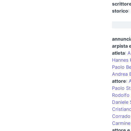
scrittor
storico
:
annuncia
arpista 
atleta
:
A
Hannes K
Paolo Be
Andrea B
attore
:
Paolo St
Rodolfo
Daniele
Cristian
Corrado
Carmine
attore e