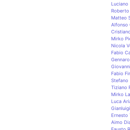
Luciano 
Roberto 
Matteo S
Alfonso
Cristiano
Mirko Pi
Nicola V
Fabio C
Gennaro
Giovann
Fabio Fi
Stefano
Tiziano 
Mirko La
Luca Aria
Gianluig
Ernesto 
Aimo Di
Fausto R