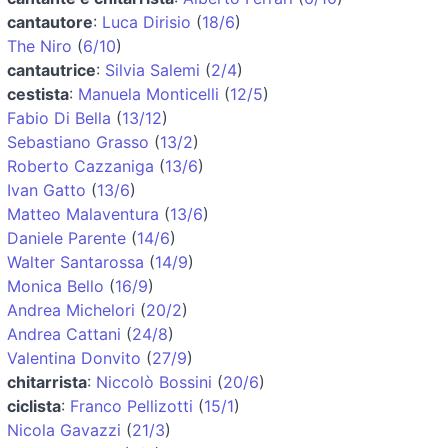
cantautore
:
Luca Dirisio
(
18/6
)
The Niro
(
6/10
)
cantautrice
:
Silvia Salemi
(
2/4
)
cestista
:
Manuela Monticelli
(
12/5
)
Fabio Di Bella
(
13/12
)
Sebastiano Grasso
(
13/2
)
Roberto Cazzaniga
(
13/6
)
Ivan Gatto
(
13/6
)
Matteo Malaventura
(
13/6
)
Daniele Parente
(
14/6
)
Walter Santarossa
(
14/9
)
Monica Bello
(
16/9
)
Andrea Michelori
(
20/2
)
Andrea Cattani
(
24/8
)
Valentina Donvito
(
27/9
)
chitarrista
:
Niccolò Bossini
(
20/6
)
ciclista
:
Franco Pellizotti
(
15/1
)
Nicola Gavazzi
(
21/3
)