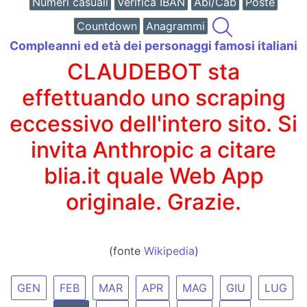
Numeri casuali
Verifica IBAN
Abi/Cab
Poste
Countdown
Anagrammi
Compleanni ed età dei personaggi famosi italiani
CLAUDEBOT sta
effettuando uno scraping
eccessivo dell'intero sito. Si
invita Anthropic a citare
blia.it quale Web App
originale. Grazie.
(fonte
Wikipedia
)
GEN
FEB
MAR
APR
MAG
GIU
LUG