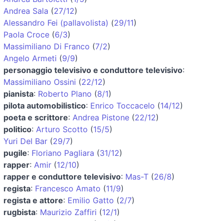
Andrea Sala
(
27/12
)
Alessandro Fei (pallavolista)
(
29/11
)
Paola Croce
(
6/3
)
Massimiliano Di Franco
(
7/2
)
Angelo Armeti
(
9/9
)
personaggio televisivo e conduttore televisivo
:
Massimiliano Ossini
(
22/12
)
pianista
:
Roberto Plano
(
8/1
)
pilota automobilistico
:
Enrico Toccacelo
(
14/12
)
poeta e scrittore
:
Andrea Pistone
(
22/12
)
politico
:
Arturo Scotto
(
15/5
)
Yuri Del Bar
(
29/7
)
pugile
:
Floriano Pagliara
(
31/12
)
rapper
:
Amir
(
12/10
)
rapper e conduttore televisivo
:
Mas-T
(
26/8
)
regista
:
Francesco Amato
(
11/9
)
regista e attore
:
Emilio Gatto
(
2/7
)
rugbista
:
Maurizio Zaffiri
(
12/1
)