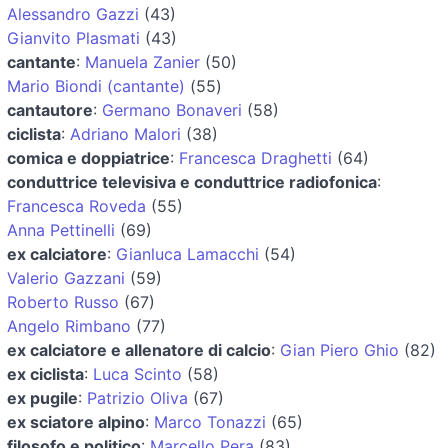
Alessandro Gazzi
(43)
Gianvito Plasmati
(43)
cantante
:
Manuela Zanier
(50)
Mario Biondi (cantante)
(55)
cantautore
:
Germano Bonaveri
(58)
ciclista
:
Adriano Malori
(38)
comica e doppiatrice
:
Francesca Draghetti
(64)
conduttrice televisiva e conduttrice radiofonica
:
Francesca Roveda
(55)
Anna Pettinelli
(69)
ex calciatore
:
Gianluca Lamacchi
(54)
Valerio Gazzani
(59)
Roberto Russo
(67)
Angelo Rimbano
(77)
ex calciatore e allenatore di calcio
:
Gian Piero Ghio
(82)
ex ciclista
:
Luca Scinto
(58)
ex pugile
:
Patrizio Oliva
(67)
ex sciatore alpino
:
Marco Tonazzi
(65)
filosofo e politico
:
Marcello Pera
(83)