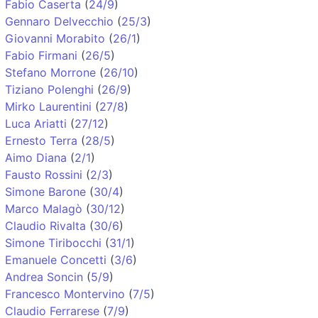
Fabio Caserta
(
24/9
)
Gennaro Delvecchio
(
25/3
)
Giovanni Morabito
(
26/1
)
Fabio Firmani
(
26/5
)
Stefano Morrone
(
26/10
)
Tiziano Polenghi
(
26/9
)
Mirko Laurentini
(
27/8
)
Luca Ariatti
(
27/12
)
Ernesto Terra
(
28/5
)
Aimo Diana
(
2/1
)
Fausto Rossini
(
2/3
)
Simone Barone
(
30/4
)
Marco Malagò
(
30/12
)
Claudio Rivalta
(
30/6
)
Simone Tiribocchi
(
31/1
)
Emanuele Concetti
(
3/6
)
Andrea Soncin
(
5/9
)
Francesco Montervino
(
7/5
)
Claudio Ferrarese
(
7/9
)