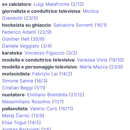
ex calciatore
:
Luigi Malafronte
(
2/12
)
giornalista e conduttrice televisiva
:
Monica
Giandotti
(
23/5
)
hockeista su ghiaccio
:
Salvatore Sorrenti
(
16/1
)
Federico Adami
(
22/9
)
Günther Hell
(
30/8
)
Daniele Veggiato
(
3/4
)
karateka
:
Vincenzo Figuccio
(
3/2
)
modella e conduttrice televisiva
:
Vanessa Viola
(
19/10
)
modella e personaggio televisivo
:
Maria Mazza
(
23/6
)
motociclista
:
Fabrizio Lai
(
14/2
)
Simone Sanna
(
16/3
)
Cristian Beggi
(
1/11
)
nuotatore
:
Emiliano Brembilla
(
21/12
)
Massimiliano Rosolino
(
11/7
)
pallavolista
:
Valerio Curti
(
10/11
)
Matej Černic
(
13/9
)
Elisa Togut
(
14/5
)
Andrea Bartoletti
(
1/5
)