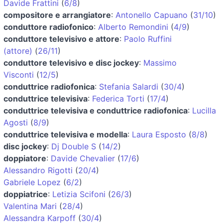
Davide Frattini
(
6/8
)
compositore e arrangiatore
:
Antonello Capuano
(
31/10
)
conduttore radiofonico
:
Alberto Remondini
(
4/9
)
conduttore televisivo e attore
:
Paolo Ruffini
(attore)
(
26/11
)
conduttore televisivo e disc jockey
:
Massimo
Visconti
(
12/5
)
conduttrice radiofonica
:
Stefania Salardi
(
30/4
)
conduttrice televisiva
:
Federica Torti
(
17/4
)
conduttrice televisiva e conduttrice radiofonica
:
Lucilla
Agosti
(
8/9
)
conduttrice televisiva e modella
:
Laura Esposto
(
8/8
)
disc jockey
:
Dj Double S
(
14/2
)
doppiatore
:
Davide Chevalier
(
17/6
)
Alessandro Rigotti
(
20/4
)
Gabriele Lopez
(
6/2
)
doppiatrice
:
Letizia Scifoni
(
26/3
)
Valentina Mari
(
28/4
)
Alessandra Karpoff
(
30/4
)