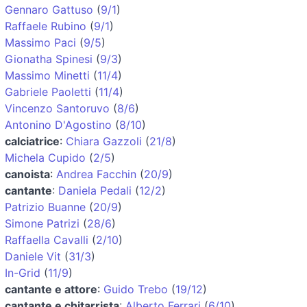
Gennaro Gattuso
(
9/1
)
Raffaele Rubino
(
9/1
)
Massimo Paci
(
9/5
)
Gionatha Spinesi
(
9/3
)
Massimo Minetti
(
11/4
)
Gabriele Paoletti
(
11/4
)
Vincenzo Santoruvo
(
8/6
)
Antonino D'Agostino
(
8/10
)
calciatrice
:
Chiara Gazzoli
(
21/8
)
Michela Cupido
(
2/5
)
canoista
:
Andrea Facchin
(
20/9
)
cantante
:
Daniela Pedali
(
12/2
)
Patrizio Buanne
(
20/9
)
Simone Patrizi
(
28/6
)
Raffaella Cavalli
(
2/10
)
Daniele Vit
(
31/3
)
In-Grid
(
11/9
)
cantante e attore
:
Guido Trebo
(
19/12
)
cantante e chitarrista
:
Alberto Ferrari
(
6/10
)