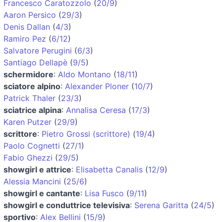
Francesco Caratozzolo
(
20/9
)
Aaron Persico
(
29/3
)
Denis Dallan
(
4/3
)
Ramiro Pez
(
6/12
)
Salvatore Perugini
(
6/3
)
Santiago Dellapè
(
9/5
)
schermidore
:
Aldo Montano
(
18/11
)
sciatore alpino
:
Alexander Ploner
(
10/7
)
Patrick Thaler
(
23/3
)
sciatrice alpina
:
Annalisa Ceresa
(
17/3
)
Karen Putzer
(
29/9
)
scrittore
:
Pietro Grossi (scrittore)
(
19/4
)
Paolo Cognetti
(
27/1
)
Fabio Ghezzi
(
29/5
)
showgirl e attrice
:
Elisabetta Canalis
(
12/9
)
Alessia Mancini
(
25/6
)
showgirl e cantante
:
Lisa Fusco
(
9/11
)
showgirl e conduttrice televisiva
:
Serena Garitta
(
24/5
)
sportivo
:
Alex Bellini
(
15/9
)