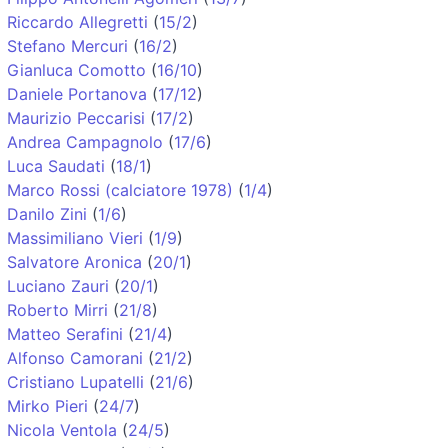
Riccardo Allegretti
(
15/2
)
Stefano Mercuri
(
16/2
)
Gianluca Comotto
(
16/10
)
Daniele Portanova
(
17/12
)
Maurizio Peccarisi
(
17/2
)
Andrea Campagnolo
(
17/6
)
Luca Saudati
(
18/1
)
Marco Rossi (calciatore 1978)
(
1/4
)
Danilo Zini
(
1/6
)
Massimiliano Vieri
(
1/9
)
Salvatore Aronica
(
20/1
)
Luciano Zauri
(
20/1
)
Roberto Mirri
(
21/8
)
Matteo Serafini
(
21/4
)
Alfonso Camorani
(
21/2
)
Cristiano Lupatelli
(
21/6
)
Mirko Pieri
(
24/7
)
Nicola Ventola
(
24/5
)