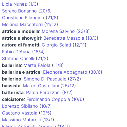
Licia Nunez
(
1/3
)
Serena Bonanno
(
20/6
)
Christiane Filangieri
(
21/8
)
Melania Maccaferri
(
11/12
)
attrice e modella
:
Morena Salvino
(
23/8
)
attrice e showgirl
:
Benedetta Massola
(
18/3
)
autore di fumetti
:
Giorgio Salati
(
12/11
)
Fabio D'Auria
(
18/4
)
Stefano Caselli
(
21/2
)
ballerina
:
Marta Faiola
(
11/8
)
ballerina e attrice
:
Eleonora Abbagnato
(
30/6
)
ballerino
:
Simone Di Pasquale
(
27/2
)
bassista
:
Marco Castellani
(
25/12
)
batterista
:
Paolo Perazzani
(
8/2
)
calciatore
:
Ferdinando Coppola
(
10/6
)
Lorenzo Sibilano
(
10/7
)
Gaetano Vastola
(
10/5
)
Massimo Mutarelli
(
13/1
)
Filippo Antonelli Agomeri
(
13/7
)