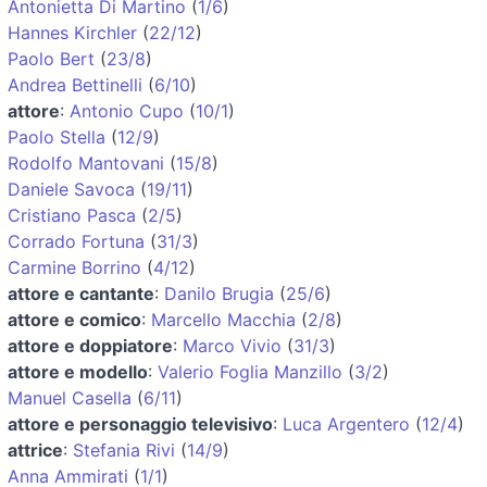
Antonietta Di Martino
(
1/6
)
Hannes Kirchler
(
22/12
)
Paolo Bert
(
23/8
)
Andrea Bettinelli
(
6/10
)
attore
:
Antonio Cupo
(
10/1
)
Paolo Stella
(
12/9
)
Rodolfo Mantovani
(
15/8
)
Daniele Savoca
(
19/11
)
Cristiano Pasca
(
2/5
)
Corrado Fortuna
(
31/3
)
Carmine Borrino
(
4/12
)
attore e cantante
:
Danilo Brugia
(
25/6
)
attore e comico
:
Marcello Macchia
(
2/8
)
attore e doppiatore
:
Marco Vivio
(
31/3
)
attore e modello
:
Valerio Foglia Manzillo
(
3/2
)
Manuel Casella
(
6/11
)
attore e personaggio televisivo
:
Luca Argentero
(
12/4
)
attrice
:
Stefania Rivi
(
14/9
)
Anna Ammirati
(
1/1
)