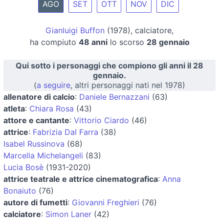
AGO
SET
OTT
NOV
DIC
Gianluigi Buffon
(1978), calciatore,
ha compiuto
48 anni
lo scorso
28 gennaio
Qui sotto i personaggi che compiono gli anni il 28
gennaio.
(
a seguire
, altri personaggi nati nel 1978)
allenatore di calcio
:
Daniele Bernazzani
(63)
atleta
:
Chiara Rosa
(43)
attore e cantante
:
Vittorio Ciardo
(46)
attrice
:
Fabrizia Dal Farra
(38)
Isabel Russinova
(68)
Marcella Michelangeli
(83)
Lucia Bosè
(1931-2020)
attrice teatrale e attrice cinematografica
:
Anna
Bonaiuto
(76)
autore di fumetti
:
Giovanni Freghieri
(76)
calciatore
:
Simon Laner
(42)