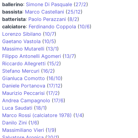
ballerino
:
Simone Di Pasquale
(
27/2
)
bassista
:
Marco Castellani
(
25/12
)
batterista
:
Paolo Perazzani
(
8/2
)
calciatore
:
Ferdinando Coppola
(
10/6
)
Lorenzo Sibilano
(
10/7
)
Gaetano Vastola
(
10/5
)
Massimo Mutarelli
(
13/1
)
Filippo Antonelli Agomeri
(
13/7
)
Riccardo Allegretti
(
15/2
)
Stefano Mercuri
(
16/2
)
Gianluca Comotto
(
16/10
)
Daniele Portanova
(
17/12
)
Maurizio Peccarisi
(
17/2
)
Andrea Campagnolo
(
17/6
)
Luca Saudati
(
18/1
)
Marco Rossi (calciatore 1978)
(
1/4
)
Danilo Zini
(
1/6
)
Massimiliano Vieri
(
1/9
)
Salvatore Aronica
(
20/1
)