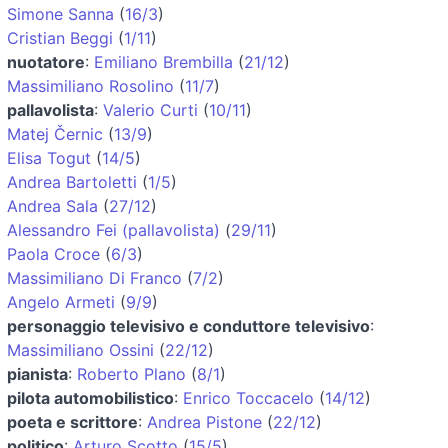
Simone Sanna
(
16/3
)
Cristian Beggi
(
1/11
)
nuotatore
:
Emiliano Brembilla
(
21/12
)
Massimiliano Rosolino
(
11/7
)
pallavolista
:
Valerio Curti
(
10/11
)
Matej Černic
(
13/9
)
Elisa Togut
(
14/5
)
Andrea Bartoletti
(
1/5
)
Andrea Sala
(
27/12
)
Alessandro Fei (pallavolista)
(
29/11
)
Paola Croce
(
6/3
)
Massimiliano Di Franco
(
7/2
)
Angelo Armeti
(
9/9
)
personaggio televisivo e conduttore televisivo
:
Massimiliano Ossini
(
22/12
)
pianista
:
Roberto Plano
(
8/1
)
pilota automobilistico
:
Enrico Toccacelo
(
14/12
)
poeta e scrittore
:
Andrea Pistone
(
22/12
)
politico
:
Arturo Scotto
(
15/5
)