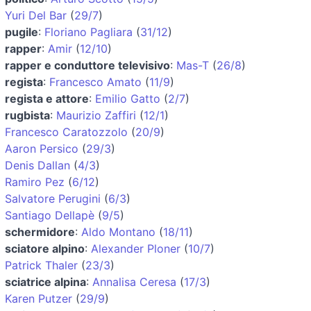
Yuri Del Bar
(
29/7
)
pugile
:
Floriano Pagliara
(
31/12
)
rapper
:
Amir
(
12/10
)
rapper e conduttore televisivo
:
Mas-T
(
26/8
)
regista
:
Francesco Amato
(
11/9
)
regista e attore
:
Emilio Gatto
(
2/7
)
rugbista
:
Maurizio Zaffiri
(
12/1
)
Francesco Caratozzolo
(
20/9
)
Aaron Persico
(
29/3
)
Denis Dallan
(
4/3
)
Ramiro Pez
(
6/12
)
Salvatore Perugini
(
6/3
)
Santiago Dellapè
(
9/5
)
schermidore
:
Aldo Montano
(
18/11
)
sciatore alpino
:
Alexander Ploner
(
10/7
)
Patrick Thaler
(
23/3
)
sciatrice alpina
:
Annalisa Ceresa
(
17/3
)
Karen Putzer
(
29/9
)