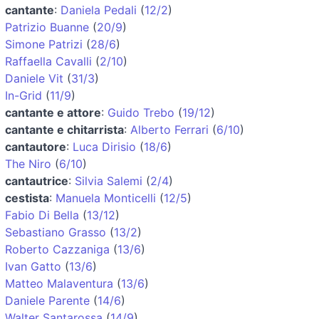
cantante
:
Daniela Pedali
(
12/2
)
Patrizio Buanne
(
20/9
)
Simone Patrizi
(
28/6
)
Raffaella Cavalli
(
2/10
)
Daniele Vit
(
31/3
)
In-Grid
(
11/9
)
cantante e attore
:
Guido Trebo
(
19/12
)
cantante e chitarrista
:
Alberto Ferrari
(
6/10
)
cantautore
:
Luca Dirisio
(
18/6
)
The Niro
(
6/10
)
cantautrice
:
Silvia Salemi
(
2/4
)
cestista
:
Manuela Monticelli
(
12/5
)
Fabio Di Bella
(
13/12
)
Sebastiano Grasso
(
13/2
)
Roberto Cazzaniga
(
13/6
)
Ivan Gatto
(
13/6
)
Matteo Malaventura
(
13/6
)
Daniele Parente
(
14/6
)
Walter Santarossa
(
14/9
)