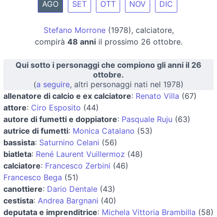
AGO
SET
OTT
NOV
DIC
Stefano Morrone
(1978), calciatore,
compirà
48 anni
il prossimo 26 ottobre.
Qui sotto i personaggi che compiono gli anni il 26
ottobre.
(
a seguire
, altri personaggi nati nel 1978)
allenatore di calcio e ex calciatore
:
Renato Villa
(67)
attore
:
Ciro Esposito
(44)
autore di fumetti e doppiatore
:
Pasquale Ruju
(63)
autrice di fumetti
:
Monica Catalano
(53)
bassista
:
Saturnino Celani
(56)
biatleta
:
René Laurent Vuillermoz
(48)
calciatore
:
Francesco Zerbini
(46)
Francesco Bega
(51)
canottiere
:
Dario Dentale
(43)
cestista
:
Andrea Bargnani
(40)
deputata e imprenditrice
:
Michela Vittoria Brambilla
(58)