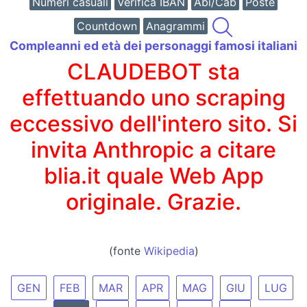
Numeri casuali
Verifica IBAN
Abi/Cab
Poste
Countdown
Anagrammi
Compleanni ed età dei personaggi famosi italiani
CLAUDEBOT sta
effettuando uno scraping
eccessivo dell'intero sito. Si
invita Anthropic a citare
blia.it quale Web App
originale. Grazie.
(fonte
Wikipedia
)
GEN
FEB
MAR
APR
MAG
GIU
LUG