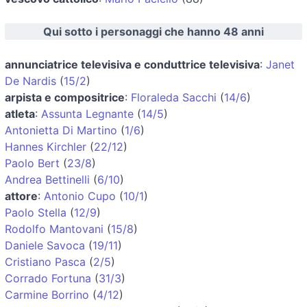
Qui sotto i personaggi che hanno 48 anni
annunciatrice televisiva e conduttrice televisiva
:
Janet
De Nardis
(
15/2
)
arpista e compositrice
:
Floraleda Sacchi
(
14/6
)
atleta
:
Assunta Legnante
(
14/5
)
Antonietta Di Martino
(
1/6
)
Hannes Kirchler
(
22/12
)
Paolo Bert
(
23/8
)
Andrea Bettinelli
(
6/10
)
attore
:
Antonio Cupo
(
10/1
)
Paolo Stella
(
12/9
)
Rodolfo Mantovani
(
15/8
)
Daniele Savoca
(
19/11
)
Cristiano Pasca
(
2/5
)
Corrado Fortuna
(
31/3
)
Carmine Borrino
(
4/12
)