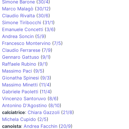
Simone Barone
(
30/4
)
Marco Malagò
(
30/12
)
Claudio Rivalta
(
30/6
)
Simone Tiribocchi
(
31/1
)
Emanuele Concetti
(
3/6
)
Andrea Soncin
(
5/9
)
Francesco Montervino
(
7/5
)
Claudio Ferrarese
(
7/9
)
Gennaro Gattuso
(
9/1
)
Raffaele Rubino
(
9/1
)
Massimo Paci
(
9/5
)
Gionatha Spinesi
(
9/3
)
Massimo Minetti
(
11/4
)
Gabriele Paoletti
(
11/4
)
Vincenzo Santoruvo
(
8/6
)
Antonino D'Agostino
(
8/10
)
calciatrice
:
Chiara Gazzoli
(
21/8
)
Michela Cupido
(
2/5
)
canoista
:
Andrea Facchin
(
20/9
)