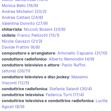
Monica Bello
(
16/9
)
Andrea Michelori
(
20/2
)
Andrea Cattani
(
24/8
)
Valentina Donvito
(
27/9
)
chitarrista
:
Niccolò Bossini
(
20/6
)
ciclista
:
Franco Pellizotti
(
15/1
)
Nicola Gavazzi
(
21/3
)
Davide Frattini
(
6/8
)
compositore e arrangiatore
:
Antonello Capuano
(
31/10
)
conduttore radiofonico
:
Alberto Remondini
(
4/9
)
conduttore televisivo e attore
:
Paolo Ruffini
(attore)
(
26/11
)
conduttore televisivo e disc jockey
:
Massimo
Visconti
(
12/5
)
conduttrice radiofonica
:
Stefania Salardi
(
30/4
)
conduttrice televisiva
:
Federica Torti
(
17/4
)
conduttrice televisiva e conduttrice radiofonica
:
Lucilla
Agosti
(
8/9
)