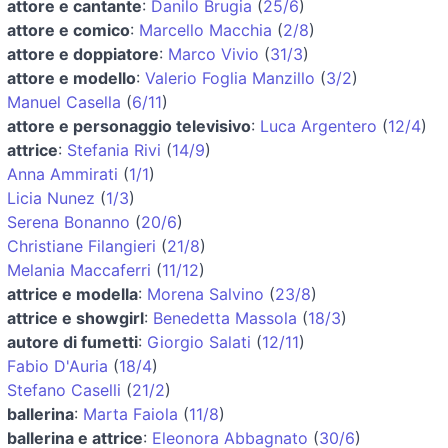
attore e cantante
:
Danilo Brugia
(
25/6
)
attore e comico
:
Marcello Macchia
(
2/8
)
attore e doppiatore
:
Marco Vivio
(
31/3
)
attore e modello
:
Valerio Foglia Manzillo
(
3/2
)
Manuel Casella
(
6/11
)
attore e personaggio televisivo
:
Luca Argentero
(
12/4
)
attrice
:
Stefania Rivi
(
14/9
)
Anna Ammirati
(
1/1
)
Licia Nunez
(
1/3
)
Serena Bonanno
(
20/6
)
Christiane Filangieri
(
21/8
)
Melania Maccaferri
(
11/12
)
attrice e modella
:
Morena Salvino
(
23/8
)
attrice e showgirl
:
Benedetta Massola
(
18/3
)
autore di fumetti
:
Giorgio Salati
(
12/11
)
Fabio D'Auria
(
18/4
)
Stefano Caselli
(
21/2
)
ballerina
:
Marta Faiola
(
11/8
)
ballerina e attrice
:
Eleonora Abbagnato
(
30/6
)