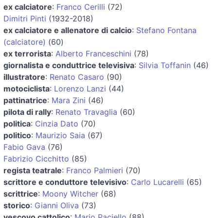
ex calciatore
:
Franco Cerilli
(72)
Dimitri Pinti
(1932-2018)
ex calciatore e allenatore di calcio
:
Stefano Fontana
(calciatore)
(60)
ex terrorista
:
Alberto Franceschini
(78)
giornalista e conduttrice televisiva
:
Silvia Toffanin
(46)
illustratore
:
Renato Casaro
(90)
motociclista
:
Lorenzo Lanzi
(44)
pattinatrice
:
Mara Zini
(46)
pilota di rally
:
Renato Travaglia
(60)
politica
:
Cinzia Dato
(70)
politico
:
Maurizio Saia
(67)
Fabio Gava
(76)
Fabrizio Cicchitto
(85)
regista teatrale
:
Franco Palmieri
(70)
scrittore e conduttore televisivo
:
Carlo Lucarelli
(65)
scrittrice
:
Moony Witcher
(68)
storico
:
Gianni Oliva
(73)
vescovo cattolico
:
Mario Paciello
(88)