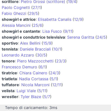
scrittore
:
Pietro Grossi (scrittore)
(
19/4
)
Paolo Cognetti
(
27/1
)
Fabio Ghezzi
(
29/5
)
showgirl e attrice
:
Elisabetta Canalis
(
12/9
)
Alessia Mancini
(
25/6
)
showgirl e cantante
:
Lisa Fusco
(
9/11
)
showgirl e conduttrice televisiva
:
Serena Garitta
(
24/5
)
sportivo
:
Alex Bellini
(
15/9
)
tennista
:
Daniele Bracciali
(
10/1
)
Leonardo Azzaro
(
30/5
)
tenore
:
Piero Mazzocchetti
(
23/3
)
Francesco Demuro
(
6/1
)
tiratrice
:
Chiara Cainero
(
24/3
)
triatleta
:
Nadia Cortassa
(
5/1
)
tuffatore
:
Nicola Marconi
(
12/11
)
velista
:
Luigi Viale
(
5/11
)
wrestler
:
Tyler Blaze
(
5/7
)
Tempo di caricamento: 3ms