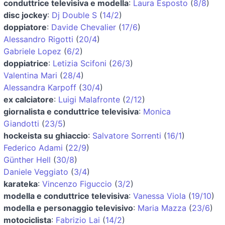
conduttrice televisiva e modella
:
Laura Esposto
(
8/8
)
disc jockey
:
Dj Double S
(
14/2
)
doppiatore
:
Davide Chevalier
(
17/6
)
Alessandro Rigotti
(
20/4
)
Gabriele Lopez
(
6/2
)
doppiatrice
:
Letizia Scifoni
(
26/3
)
Valentina Mari
(
28/4
)
Alessandra Karpoff
(
30/4
)
ex calciatore
:
Luigi Malafronte
(
2/12
)
giornalista e conduttrice televisiva
:
Monica
Giandotti
(
23/5
)
hockeista su ghiaccio
:
Salvatore Sorrenti
(
16/1
)
Federico Adami
(
22/9
)
Günther Hell
(
30/8
)
Daniele Veggiato
(
3/4
)
karateka
:
Vincenzo Figuccio
(
3/2
)
modella e conduttrice televisiva
:
Vanessa Viola
(
19/10
)
modella e personaggio televisivo
:
Maria Mazza
(
23/6
)
motociclista
:
Fabrizio Lai
(
14/2
)