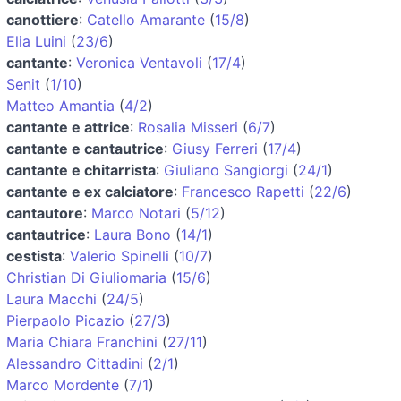
canottiere
:
Catello Amarante
(
15/8
)
Elia Luini
(
23/6
)
cantante
:
Veronica Ventavoli
(
17/4
)
Senit
(
1/10
)
Matteo Amantia
(
4/2
)
cantante e attrice
:
Rosalia Misseri
(
6/7
)
cantante e cantautrice
:
Giusy Ferreri
(
17/4
)
cantante e chitarrista
:
Giuliano Sangiorgi
(
24/1
)
cantante e ex calciatore
:
Francesco Rapetti
(
22/6
)
cantautore
:
Marco Notari
(
5/12
)
cantautrice
:
Laura Bono
(
14/1
)
cestista
:
Valerio Spinelli
(
10/7
)
Christian Di Giuliomaria
(
15/6
)
Laura Macchi
(
24/5
)
Pierpaolo Picazio
(
27/3
)
Maria Chiara Franchini
(
27/11
)
Alessandro Cittadini
(
2/1
)
Marco Mordente
(
7/1
)