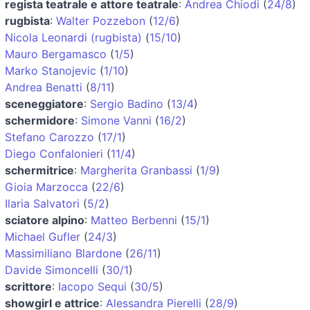
regista teatrale e attore teatrale
:
Andrea Chiodi
(
24/8
)
rugbista
:
Walter Pozzebon
(
12/6
)
Nicola Leonardi (rugbista)
(
15/10
)
Mauro Bergamasco
(
1/5
)
Marko Stanojevic
(
1/10
)
Andrea Benatti
(
8/11
)
sceneggiatore
:
Sergio Badino
(
13/4
)
schermidore
:
Simone Vanni
(
16/2
)
Stefano Carozzo
(
17/1
)
Diego Confalonieri
(
11/4
)
schermitrice
:
Margherita Granbassi
(
1/9
)
Gioia Marzocca
(
22/6
)
Ilaria Salvatori
(
5/2
)
sciatore alpino
:
Matteo Berbenni
(
15/1
)
Michael Gufler
(
24/3
)
Massimiliano Blardone
(
26/11
)
Davide Simoncelli
(
30/1
)
scrittore
:
Iacopo Sequi
(
30/5
)
showgirl e attrice
:
Alessandra Pierelli
(
28/9
)