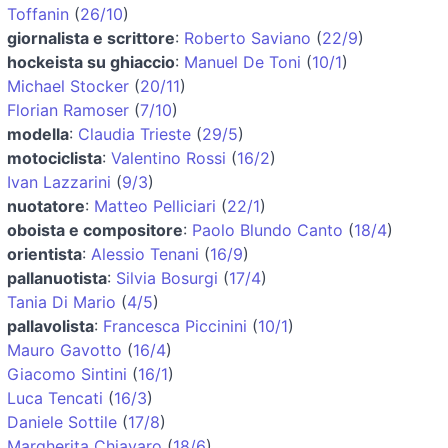
Toffanin
(
26/10
)
giornalista e scrittore
:
Roberto Saviano
(
22/9
)
hockeista su ghiaccio
:
Manuel De Toni
(
10/1
)
Michael Stocker
(
20/11
)
Florian Ramoser
(
7/10
)
modella
:
Claudia Trieste
(
29/5
)
motociclista
:
Valentino Rossi
(
16/2
)
Ivan Lazzarini
(
9/3
)
nuotatore
:
Matteo Pelliciari
(
22/1
)
oboista e compositore
:
Paolo Blundo Canto
(
18/4
)
orientista
:
Alessio Tenani
(
16/9
)
pallanuotista
:
Silvia Bosurgi
(
17/4
)
Tania Di Mario
(
4/5
)
pallavolista
:
Francesca Piccinini
(
10/1
)
Mauro Gavotto
(
16/4
)
Giacomo Sintini
(
16/1
)
Luca Tencati
(
16/3
)
Daniele Sottile
(
17/8
)
Margherita Chiavaro
(
18/6
)