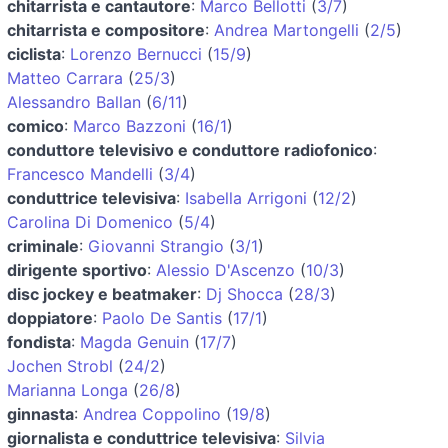
chitarrista e cantautore
:
Marco Bellotti
(
3/7
)
chitarrista e compositore
:
Andrea Martongelli
(
2/5
)
ciclista
:
Lorenzo Bernucci
(
15/9
)
Matteo Carrara
(
25/3
)
Alessandro Ballan
(
6/11
)
comico
:
Marco Bazzoni
(
16/1
)
conduttore televisivo e conduttore radiofonico
:
Francesco Mandelli
(
3/4
)
conduttrice televisiva
:
Isabella Arrigoni
(
12/2
)
Carolina Di Domenico
(
5/4
)
criminale
:
Giovanni Strangio
(
3/1
)
dirigente sportivo
:
Alessio D'Ascenzo
(
10/3
)
disc jockey e beatmaker
:
Dj Shocca
(
28/3
)
doppiatore
:
Paolo De Santis
(
17/1
)
fondista
:
Magda Genuin
(
17/7
)
Jochen Strobl
(
24/2
)
Marianna Longa
(
26/8
)
ginnasta
:
Andrea Coppolino
(
19/8
)
giornalista e conduttrice televisiva
:
Silvia