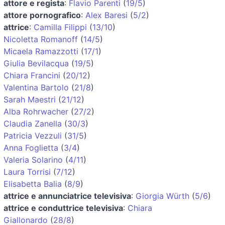
attore e regista
:
Flavio Parenti
(
19/5
)
attore pornografico
:
Alex Baresi
(
5/2
)
attrice
:
Camilla Filippi
(
13/10
)
Nicoletta Romanoff
(
14/5
)
Micaela Ramazzotti
(
17/1
)
Giulia Bevilacqua
(
19/5
)
Chiara Francini
(
20/12
)
Valentina Bartolo
(
21/8
)
Sarah Maestri
(
21/12
)
Alba Rohrwacher
(
27/2
)
Claudia Zanella
(
30/3
)
Patricia Vezzuli
(
31/5
)
Anna Foglietta
(
3/4
)
Valeria Solarino
(
4/11
)
Laura Torrisi
(
7/12
)
Elisabetta Balia
(
8/9
)
attrice e annunciatrice televisiva
:
Giorgia Würth
(
5/6
)
attrice e conduttrice televisiva
:
Chiara
Giallonardo
(
28/8
)