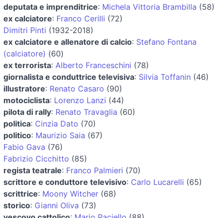
deputata e imprenditrice
:
Michela Vittoria Brambilla
(58)
ex calciatore
:
Franco Cerilli
(72)
Dimitri Pinti
(1932-2018)
ex calciatore e allenatore di calcio
:
Stefano Fontana
(calciatore)
(60)
ex terrorista
:
Alberto Franceschini
(78)
giornalista e conduttrice televisiva
:
Silvia Toffanin
(46)
illustratore
:
Renato Casaro
(90)
motociclista
:
Lorenzo Lanzi
(44)
pilota di rally
:
Renato Travaglia
(60)
politica
:
Cinzia Dato
(70)
politico
:
Maurizio Saia
(67)
Fabio Gava
(76)
Fabrizio Cicchitto
(85)
regista teatrale
:
Franco Palmieri
(70)
scrittore e conduttore televisivo
:
Carlo Lucarelli
(65)
scrittrice
:
Moony Witcher
(68)
storico
:
Gianni Oliva
(73)
vescovo cattolico
:
Mario Paciello
(88)