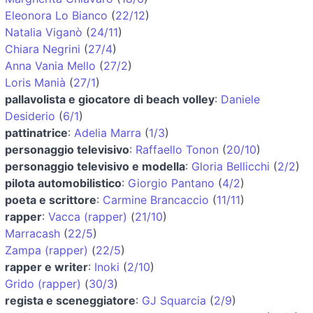
Eleonora Lo Bianco
(
22/12
)
Natalia Viganò
(
24/11
)
Chiara Negrini
(
27/4
)
Anna Vania Mello
(
27/2
)
Loris Manià
(
27/1
)
pallavolista e giocatore di beach volley
:
Daniele
Desiderio
(
6/1
)
pattinatrice
:
Adelia Marra
(
1/3
)
personaggio televisivo
:
Raffaello Tonon
(
20/10
)
personaggio televisivo e modella
:
Gloria Bellicchi
(
2/2
)
pilota automobilistico
:
Giorgio Pantano
(
4/2
)
poeta e scrittore
:
Carmine Brancaccio
(
11/11
)
rapper
:
Vacca (rapper)
(
21/10
)
Marracash
(
22/5
)
Zampa (rapper)
(
22/5
)
rapper e writer
:
Inoki
(
2/10
)
Grido (rapper)
(
30/3
)
regista e sceneggiatore
:
GJ Squarcia
(
2/9
)