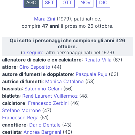
AGO
SET
OTT
NOV
DIC
Mara Zini
(1979), pattinatrice,
compirà
47 anni
il prossimo 26 ottobre.
Qui sotto i personaggi che compiono gli anni il 26
ottobre.
(
a seguire
, altri personaggi nati nel 1979)
allenatore di calcio e ex calciatore
:
Renato Villa
(67)
attore
:
Ciro Esposito
(44)
autore di fumetti e doppiatore
:
Pasquale Ruju
(63)
autrice di fumetti
:
Monica Catalano
(53)
bassista
:
Saturnino Celani
(56)
biatleta
:
René Laurent Vuillermoz
(48)
calciatore
:
Francesco Zerbini
(46)
Stefano Morrone
(47)
Francesco Bega
(51)
canottiere
:
Dario Dentale
(43)
cestista
:
Andrea Bargnani
(40)