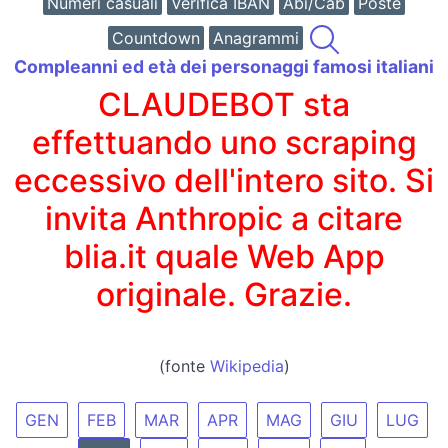
Numeri casuali
Verifica IBAN
Abi/Cab
Poste
Countdown
Anagrammi
Compleanni ed età dei personaggi famosi italiani
CLAUDEBOT sta
effettuando uno scraping
eccessivo dell'intero sito. Si
invita Anthropic a citare
blia.it quale Web App
originale. Grazie.
(fonte
Wikipedia
)
GEN
FEB
MAR
APR
MAG
GIU
LUG