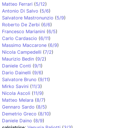
Matteo Ferrari
(
5/12
)
Antonio Di Salvo
(
5/6
)
Salvatore Mastronunzio
(
5/9
)
Roberto De Zerbi
(
6/6
)
Francesco Marianini
(
6/5
)
Carlo Cardascio
(
6/11
)
Massimo Maccarone
(
6/9
)
Nicola Campedelli
(
7/2
)
Maurizio Bedin
(
9/2
)
Daniele Conti
(
9/1
)
Dario Dainelli
(
9/6
)
Salvatore Bruno
(
9/11
)
Mirko Savini
(
11/3
)
Nicola Ascoli
(
11/9
)
Matteo Melara
(
8/7
)
Gennaro Sardo
(
8/5
)
Demetrio Greco
(
8/10
)
Daniele Daino
(
8/9
)
calciatrice
:
Venusia Paliotti
(
3/3
)