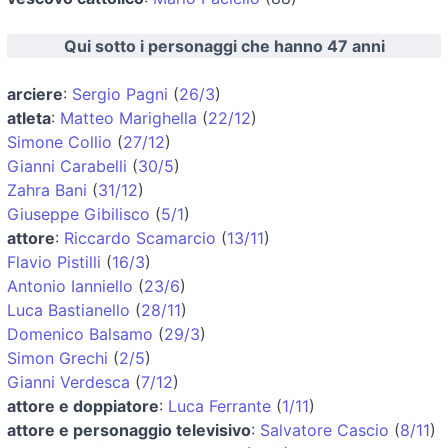
Qui sotto i personaggi che hanno 47 anni
arciere
:
Sergio Pagni
(
26/3
)
atleta
:
Matteo Marighella
(
22/12
)
Simone Collio
(
27/12
)
Gianni Carabelli
(
30/5
)
Zahra Bani
(
31/12
)
Giuseppe Gibilisco
(
5/1
)
attore
:
Riccardo Scamarcio
(
13/11
)
Flavio Pistilli
(
16/3
)
Antonio Ianniello
(
23/6
)
Luca Bastianello
(
28/11
)
Domenico Balsamo
(
29/3
)
Simon Grechi
(
2/5
)
Gianni Verdesca
(
7/12
)
attore e doppiatore
:
Luca Ferrante
(
1/11
)
attore e personaggio televisivo
:
Salvatore Cascio
(
8/11
)