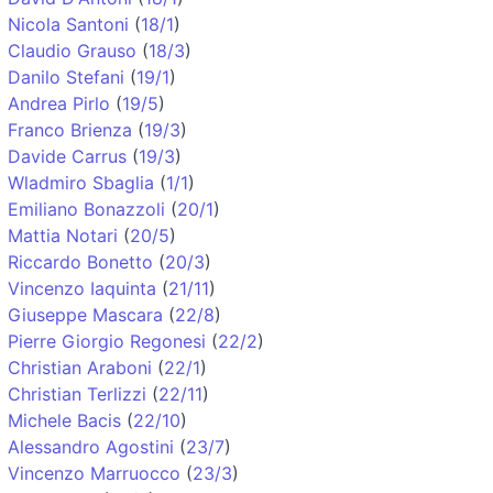
Nicola Santoni
(
18/1
)
Claudio Grauso
(
18/3
)
Danilo Stefani
(
19/1
)
Andrea Pirlo
(
19/5
)
Franco Brienza
(
19/3
)
Davide Carrus
(
19/3
)
Wladmiro Sbaglia
(
1/1
)
Emiliano Bonazzoli
(
20/1
)
Mattia Notari
(
20/5
)
Riccardo Bonetto
(
20/3
)
Vincenzo Iaquinta
(
21/11
)
Giuseppe Mascara
(
22/8
)
Pierre Giorgio Regonesi
(
22/2
)
Christian Araboni
(
22/1
)
Christian Terlizzi
(
22/11
)
Michele Bacis
(
22/10
)
Alessandro Agostini
(
23/7
)
Vincenzo Marruocco
(
23/3
)