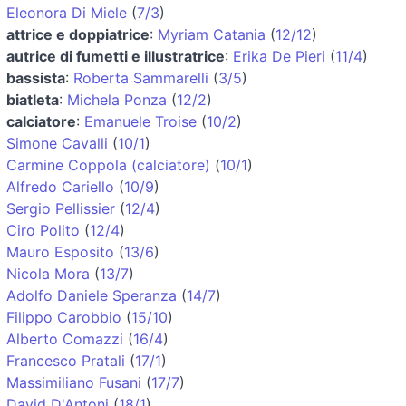
Eleonora Di Miele
(
7/3
)
attrice e doppiatrice
:
Myriam Catania
(
12/12
)
autrice di fumetti e illustratrice
:
Erika De Pieri
(
11/4
)
bassista
:
Roberta Sammarelli
(
3/5
)
biatleta
:
Michela Ponza
(
12/2
)
calciatore
:
Emanuele Troise
(
10/2
)
Simone Cavalli
(
10/1
)
Carmine Coppola (calciatore)
(
10/1
)
Alfredo Cariello
(
10/9
)
Sergio Pellissier
(
12/4
)
Ciro Polito
(
12/4
)
Mauro Esposito
(
13/6
)
Nicola Mora
(
13/7
)
Adolfo Daniele Speranza
(
14/7
)
Filippo Carobbio
(
15/10
)
Alberto Comazzi
(
16/4
)
Francesco Pratali
(
17/1
)
Massimiliano Fusani
(
17/7
)
David D'Antoni
(
18/1
)