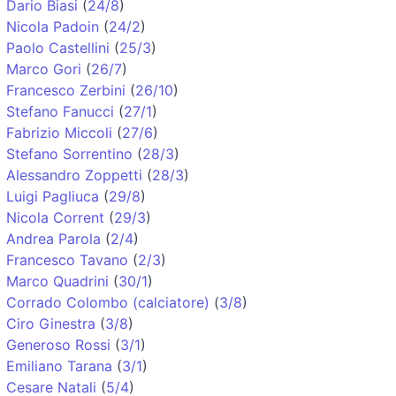
Dario Biasi
(
24/8
)
Nicola Padoin
(
24/2
)
Paolo Castellini
(
25/3
)
Marco Gori
(
26/7
)
Francesco Zerbini
(
26/10
)
Stefano Fanucci
(
27/1
)
Fabrizio Miccoli
(
27/6
)
Stefano Sorrentino
(
28/3
)
Alessandro Zoppetti
(
28/3
)
Luigi Pagliuca
(
29/8
)
Nicola Corrent
(
29/3
)
Andrea Parola
(
2/4
)
Francesco Tavano
(
2/3
)
Marco Quadrini
(
30/1
)
Corrado Colombo (calciatore)
(
3/8
)
Ciro Ginestra
(
3/8
)
Generoso Rossi
(
3/1
)
Emiliano Tarana
(
3/1
)
Cesare Natali
(
5/4
)