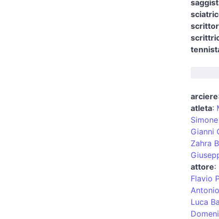
saggist
sciatri
scritto
scrittr
tennist
arciere
atleta
:
Simone 
Gianni 
Zahra B
Giusepp
attore
:
Flavio Pi
Antonio
Luca Ba
Domeni