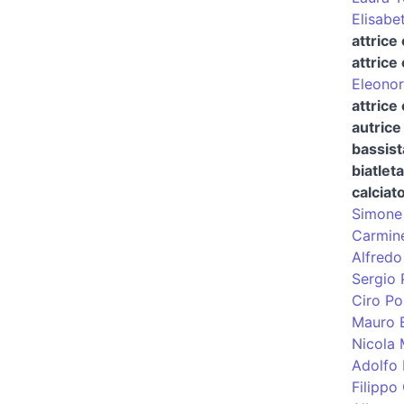
Elisabet
attrice
attrice
Eleonor
attrice
autrice 
bassist
biatleta
calciat
Simone 
Carmine
Alfredo
Sergio P
Ciro Po
Mauro 
Nicola
Adolfo 
Filippo