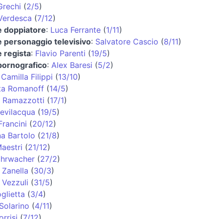
Grechi
(
2/5
)
Verdesca
(
7/12
)
e doppiatore
:
Luca Ferrante
(
1/11
)
e personaggio televisivo
:
Salvatore Cascio
(
8/11
)
e regista
:
Flavio Parenti
(
19/5
)
pornografico
:
Alex Baresi
(
5/2
)
:
Camilla Filippi
(
13/10
)
ta Romanoff
(
14/5
)
 Ramazzotti
(
17/1
)
Bevilacqua
(
19/5
)
Francini
(
20/12
)
na Bartolo
(
21/8
)
aestri
(
21/12
)
ohrwacher
(
27/2
)
 Zanella
(
30/3
)
 Vezzuli
(
31/5
)
glietta
(
3/4
)
 Solarino
(
4/11
)
rrisi
(
7/12
)