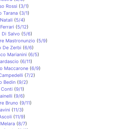
so Rossi
(
3/1
)
o Tarana
(
3/1
)
Natali
(
5/4
)
Ferrari
(
5/12
)
 Di Salvo
(
5/6
)
re Mastronunzio
(
5/9
)
 De Zerbi
(
6/6
)
co Marianini
(
6/5
)
ardascio
(
6/11
)
o Maccarone
(
6/9
)
Campedelli
(
7/2
)
o Bedin
(
9/2
)
 Conti
(
9/1
)
inelli
(
9/6
)
re Bruno
(
9/11
)
avini
(
11/3
)
Ascoli
(
11/9
)
 Melara
(
8/7
)