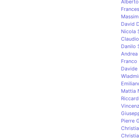
Albert
Frances
Massimi
David D
Nicola 
Claudi
Danilo 
Andrea 
Franco 
Davide
Wladmi
Emilian
Mattia 
Riccard
Vincenz
Giusep
Pierre 
Christi
Christia