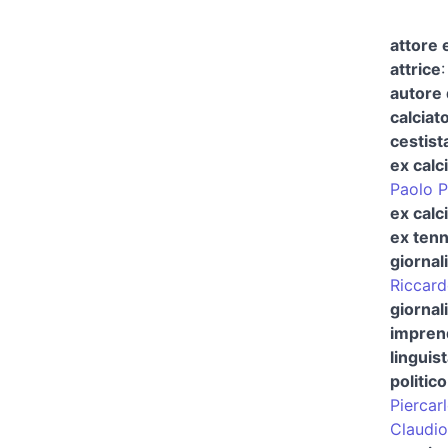
attore 
attrice
autore 
calciat
cestist
ex calc
Paolo P
ex calc
ex tenn
giornal
Riccard
giornali
imprend
linguis
politico
Piercar
Claudio