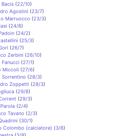
 Bacis
(
22/10
)
dro Agostini
(
23/7
)
zo Marruocco
(
23/3
)
iasi
(
24/8
)
Padoin
(
24/2
)
astellini
(
25/3
)
Gori
(
26/7
)
co Zerbini
(
26/10
)
 Fanucci
(
27/1
)
o Miccoli
(
27/6
)
 Sorrentino
(
28/3
)
dro Zoppetti
(
28/3
)
agliuca
(
29/8
)
Corrent
(
29/3
)
Parola
(
2/4
)
sco Tavano
(
2/3
)
uadrini
(
30/1
)
 Colombo (calciatore)
(
3/8
)
nestra
(
3/8
)