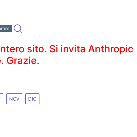
ammi
ero sito. Si invita Anthropic
. Grazie.
T
NOV
DIC