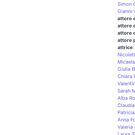
Simon 
Gianni 
attore 
attore 
attore 
attore 
attrice
Nicolet
Micaela
Giulia 
Chiara 
Valenti
Sarah M
Alba R
Claudia
Patricia
Anna Fo
Valeria
Laura To