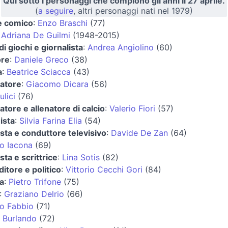
Qui sotto i personaggi che compiono gli anni il 27 aprile.
(
a seguire
, altri personaggi nati nel 1979)
e comico
:
Enzo Braschi
(77)
:
Adriana De Guilmi
(1948-2015)
di giochi e giornalista
:
Andrea Angiolino
(60)
ore
:
Daniele Greco
(38)
a
:
Beatrice Sciacca
(43)
iatore
:
Giacomo Dicara
(56)
ulici
(76)
iatore e allenatore di calcio
:
Valerio Fiori
(57)
ista
:
Silvia Farina Elia
(54)
ista e conduttore televisivo
:
Davide De Zan
(64)
o Iacona
(69)
sta e scrittrice
:
Lina Sotis
(82)
itore e politico
:
Vittorio Cecchi Gori
(84)
ta
:
Pietro Trifone
(75)
:
Graziano Delrio
(66)
lo Fabbio
(71)
 Burlando
(72)