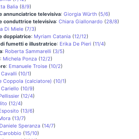
ta Balia
(
8/9
)
 e annunciatrice televisiva
:
Giorgia Würth
(
5/6
)
 e conduttrice televisiva
:
Chiara Giallonardo
(
28/8
)
a Di Miele
(
7/3
)
 e doppiatrice
:
Myriam Catania
(
12/12
)
di fumetti e illustratrice
:
Erika De Pieri
(
11/4
)
a
:
Roberta Sammarelli
(
3/5
)
:
Michela Ponza
(
12/2
)
ore
:
Emanuele Troise
(
10/2
)
Cavalli
(
10/1
)
 Coppola (calciatore)
(
10/1
)
 Cariello
(
10/9
)
ellissier
(
12/4
)
lito
(
12/4
)
Esposito
(
13/6
)
 Mora
(
13/7
)
Daniele Speranza
(
14/7
)
 Carobbio
(
15/10
)