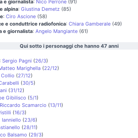
a e giornalista
:
Nico Perrone
(91)
ce alpina
:
Giustina Demetz
(85)
re
:
Ciro Ascione
(58)
ice e conduttrice radiofonica
:
Chiara Gamberale
(49)
a e giornalista
:
Angelo Mangiante
(61)
Qui sotto i personaggi che hanno 47 anni
:
Sergio Pagni
(
26/3
)
Matteo Marighella
(
22/12
)
Collio
(
27/12
)
Carabelli
(
30/5
)
ani
(
31/12
)
e Gibilisco
(
5/1
)
Riccardo Scamarcio
(
13/11
)
stilli
(
16/3
)
 Ianniello
(
23/6
)
stianello
(
28/11
)
co Balsamo
(
29/3
)