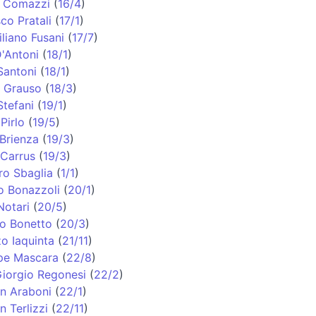
o Comazzi
(
16/4
)
co Pratali
(
17/1
)
liano Fusani
(
17/7
)
'Antoni
(
18/1
)
Santoni
(
18/1
)
o Grauso
(
18/3
)
Stefani
(
19/1
)
Pirlo
(
19/5
)
Brienza
(
19/3
)
 Carrus
(
19/3
)
ro Sbaglia
(
1/1
)
o Bonazzoli
(
20/1
)
Notari
(
20/5
)
o Bonetto
(
20/3
)
o Iaquinta
(
21/11
)
pe Mascara
(
22/8
)
Giorgio Regonesi
(
22/2
)
an Araboni
(
22/1
)
n Terlizzi
(
22/11
)