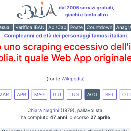
dal 2005 servizi gratuiti,
giochi e tanto altro
suali
Verifica IBAN
Abi/Cab
Poste
Countdown
Anagr
Compleanni ed età dei personaggi famosi italiani
o scraping eccessivo dell'int
 blia.it quale Web App originale
(fonte
Wikipedia
)
MAR
APR
MAG
GIU
LUG
AGO
SET
OT
Chiara Negrini
(1979), pallavolista,
ha compiuto
47 anni
lo scorso
27 aprile