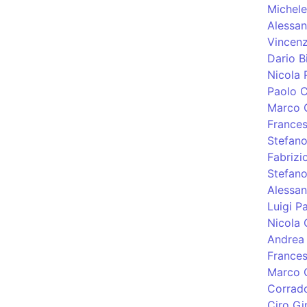
Michele
Alessan
Vincen
Dario B
Nicola 
Paolo C
Marco 
Frances
Stefano
Fabrizi
Stefano
Alessan
Luigi P
Nicola 
Andrea 
France
Marco Q
Corrado
Ciro Gi