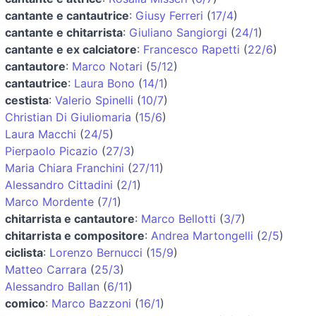
cantante e cantautrice
:
Giusy Ferreri
(
17/4
)
cantante e chitarrista
:
Giuliano Sangiorgi
(
24/1
)
cantante e ex calciatore
:
Francesco Rapetti
(
22/6
)
cantautore
:
Marco Notari
(
5/12
)
cantautrice
:
Laura Bono
(
14/1
)
cestista
:
Valerio Spinelli
(
10/7
)
Christian Di Giuliomaria
(
15/6
)
Laura Macchi
(
24/5
)
Pierpaolo Picazio
(
27/3
)
Maria Chiara Franchini
(
27/11
)
Alessandro Cittadini
(
2/1
)
Marco Mordente
(
7/1
)
chitarrista e cantautore
:
Marco Bellotti
(
3/7
)
chitarrista e compositore
:
Andrea Martongelli
(
2/5
)
ciclista
:
Lorenzo Bernucci
(
15/9
)
Matteo Carrara
(
25/3
)
Alessandro Ballan
(
6/11
)
comico
:
Marco Bazzoni
(
16/1
)