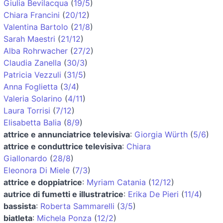
Giulia Bevilacqua
(
19/5
)
Chiara Francini
(
20/12
)
Valentina Bartolo
(
21/8
)
Sarah Maestri
(
21/12
)
Alba Rohrwacher
(
27/2
)
Claudia Zanella
(
30/3
)
Patricia Vezzuli
(
31/5
)
Anna Foglietta
(
3/4
)
Valeria Solarino
(
4/11
)
Laura Torrisi
(
7/12
)
Elisabetta Balia
(
8/9
)
attrice e annunciatrice televisiva
:
Giorgia Würth
(
5/6
)
attrice e conduttrice televisiva
:
Chiara
Giallonardo
(
28/8
)
Eleonora Di Miele
(
7/3
)
attrice e doppiatrice
:
Myriam Catania
(
12/12
)
autrice di fumetti e illustratrice
:
Erika De Pieri
(
11/4
)
bassista
:
Roberta Sammarelli
(
3/5
)
biatleta
:
Michela Ponza
(
12/2
)