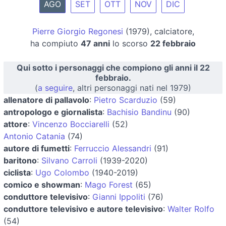
AGO
SET
OTT
NOV
DIC
Pierre Giorgio Regonesi
(1979), calciatore,
ha compiuto
47 anni
lo scorso
22 febbraio
Qui sotto i personaggi che compiono gli anni il 22
febbraio.
(
a seguire
, altri personaggi nati nel 1979)
allenatore di pallavolo
:
Pietro Scarduzio
(59)
antropologo e giornalista
:
Bachisio Bandinu
(90)
attore
:
Vincenzo Bocciarelli
(52)
Antonio Catania
(74)
autore di fumetti
:
Ferruccio Alessandri
(91)
baritono
:
Silvano Carroli
(1939-2020)
ciclista
:
Ugo Colombo
(1940-2019)
comico e showman
:
Mago Forest
(65)
conduttore televisivo
:
Gianni Ippoliti
(76)
conduttore televisivo e autore televisivo
:
Walter Rolfo
(54)