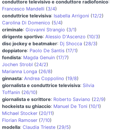
conduttore televisivo e conduttore radiofonico
:
Francesco Mandelli
(
3/4
)
conduttrice televisiva
:
Isabella Arrigoni
(
12/2
)
Carolina Di Domenico
(
5/4
)
criminale
:
Giovanni Strangio
(
3/1
)
dirigente sportivo
:
Alessio D'Ascenzo
(
10/3
)
disc jockey e beatmaker
:
Dj Shocca
(
28/3
)
doppiatore
:
Paolo De Santis
(
17/1
)
fondista
:
Magda Genuin
(
17/7
)
Jochen Strobl
(
24/2
)
Marianna Longa
(
26/8
)
ginnasta
:
Andrea Coppolino
(
19/8
)
giornalista e conduttrice televisiva
:
Silvia
Toffanin
(
26/10
)
giornalista e scrittore
:
Roberto Saviano
(
22/9
)
hockeista su ghiaccio
:
Manuel De Toni
(
10/1
)
Michael Stocker
(
20/11
)
Florian Ramoser
(
7/10
)
modella
:
Claudia Trieste
(
29/5
)