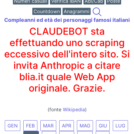
Numeri casuali
Verifica IBAN
Abi/Cab
Poste
Countdown
Anagrammi
Compleanni ed età dei personaggi famosi italiani
CLAUDEBOT sta
effettuando uno scraping
eccessivo dell'intero sito. Si
invita Anthropic a citare
blia.it quale Web App
originale. Grazie.
(fonte
Wikipedia
)
GEN
FEB
MAR
APR
MAG
GIU
LUG