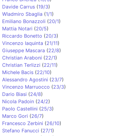
Davide Carrus
(
19/3
)
Wladmiro Sbaglia
(
1/1
)
Emiliano Bonazzoli
(
20/1
)
Mattia Notari
(
20/5
)
Riccardo Bonetto
(
20/3
)
Vincenzo Iaquinta
(
21/11
)
Giuseppe Mascara
(
22/8
)
Christian Araboni
(
22/1
)
Christian Terlizzi
(
22/11
)
Michele Bacis
(
22/10
)
Alessandro Agostini
(
23/7
)
Vincenzo Marruocco
(
23/3
)
Dario Biasi
(
24/8
)
Nicola Padoin
(
24/2
)
Paolo Castellini
(
25/3
)
Marco Gori
(
26/7
)
Francesco Zerbini
(
26/10
)
Stefano Fanucci
(
27/1
)