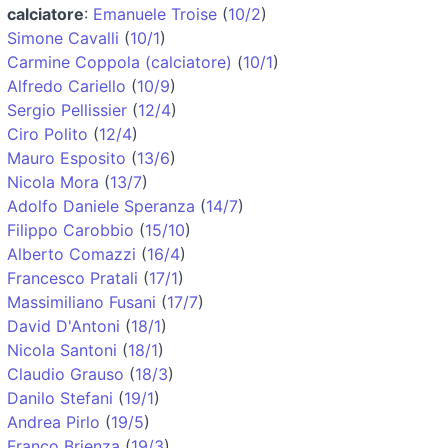
calciatore
:
Emanuele Troise
(
10/2
)
Simone Cavalli
(
10/1
)
Carmine Coppola (calciatore)
(
10/1
)
Alfredo Cariello
(
10/9
)
Sergio Pellissier
(
12/4
)
Ciro Polito
(
12/4
)
Mauro Esposito
(
13/6
)
Nicola Mora
(
13/7
)
Adolfo Daniele Speranza
(
14/7
)
Filippo Carobbio
(
15/10
)
Alberto Comazzi
(
16/4
)
Francesco Pratali
(
17/1
)
Massimiliano Fusani
(
17/7
)
David D'Antoni
(
18/1
)
Nicola Santoni
(
18/1
)
Claudio Grauso
(
18/3
)
Danilo Stefani
(
19/1
)
Andrea Pirlo
(
19/5
)
Franco Brienza
(
19/3
)