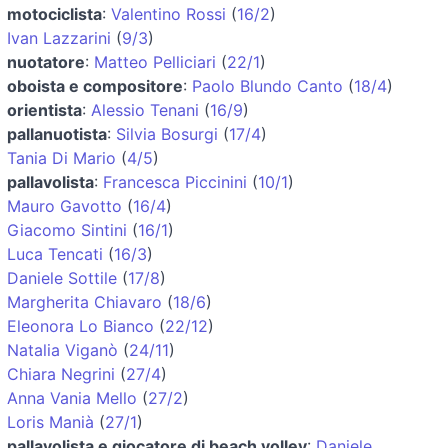
motociclista
:
Valentino Rossi
(
16/2
)
Ivan Lazzarini
(
9/3
)
nuotatore
:
Matteo Pelliciari
(
22/1
)
oboista e compositore
:
Paolo Blundo Canto
(
18/4
)
orientista
:
Alessio Tenani
(
16/9
)
pallanuotista
:
Silvia Bosurgi
(
17/4
)
Tania Di Mario
(
4/5
)
pallavolista
:
Francesca Piccinini
(
10/1
)
Mauro Gavotto
(
16/4
)
Giacomo Sintini
(
16/1
)
Luca Tencati
(
16/3
)
Daniele Sottile
(
17/8
)
Margherita Chiavaro
(
18/6
)
Eleonora Lo Bianco
(
22/12
)
Natalia Viganò
(
24/11
)
Chiara Negrini
(
27/4
)
Anna Vania Mello
(
27/2
)
Loris Manià
(
27/1
)
pallavolista e giocatore di beach volley
:
Daniele