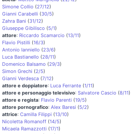
Simone Collio
(
27/12
)
Gianni Carabelli
(
30/5
)
Zahra Bani
(
31/12
)
Giuseppe Gibilisco
(
5/1
)
attore
:
Riccardo Scamarcio
(
13/11
)
Flavio Pistilli
(
16/3
)
Antonio Ianniello
(
23/6
)
Luca Bastianello
(
28/11
)
Domenico Balsamo
(
29/3
)
Simon Grechi
(
2/5
)
Gianni Verdesca
(
7/12
)
attore e doppiatore
:
Luca Ferrante
(
1/11
)
attore e personaggio televisivo
:
Salvatore Cascio
(
8/11
)
attore e regista
:
Flavio Parenti
(
19/5
)
attore pornografico
:
Alex Baresi
(
5/2
)
attrice
:
Camilla Filippi
(
13/10
)
Nicoletta Romanoff
(
14/5
)
Micaela Ramazzotti
(
17/1
)