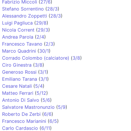
Fabrizio Miccoli
(
27/6
)
Stefano Sorrentino
(
28/3
)
Alessandro Zoppetti
(
28/3
)
Luigi Pagliuca
(
29/8
)
Nicola Corrent
(
29/3
)
Andrea Parola
(
2/4
)
Francesco Tavano
(
2/3
)
Marco Quadrini
(
30/1
)
Corrado Colombo (calciatore)
(
3/8
)
Ciro Ginestra
(
3/8
)
Generoso Rossi
(
3/1
)
Emiliano Tarana
(
3/1
)
Cesare Natali
(
5/4
)
Matteo Ferrari
(
5/12
)
Antonio Di Salvo
(
5/6
)
Salvatore Mastronunzio
(
5/9
)
Roberto De Zerbi
(
6/6
)
Francesco Marianini
(
6/5
)
Carlo Cardascio
(
6/11
)