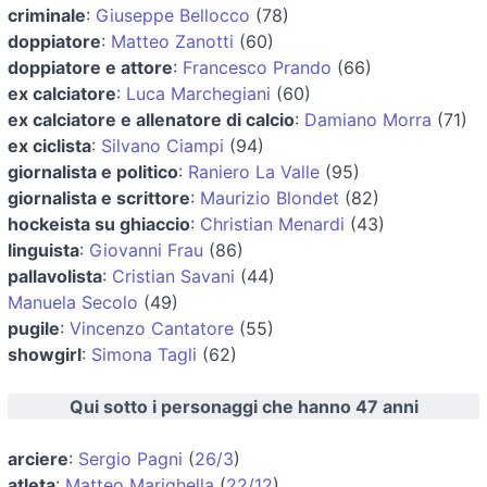
criminale
:
Giuseppe Bellocco
(78)
doppiatore
:
Matteo Zanotti
(60)
doppiatore e attore
:
Francesco Prando
(66)
ex calciatore
:
Luca Marchegiani
(60)
ex calciatore e allenatore di calcio
:
Damiano Morra
(71)
ex ciclista
:
Silvano Ciampi
(94)
giornalista e politico
:
Raniero La Valle
(95)
giornalista e scrittore
:
Maurizio Blondet
(82)
hockeista su ghiaccio
:
Christian Menardi
(43)
linguista
:
Giovanni Frau
(86)
pallavolista
:
Cristian Savani
(44)
Manuela Secolo
(49)
pugile
:
Vincenzo Cantatore
(55)
showgirl
:
Simona Tagli
(62)
Qui sotto i personaggi che hanno 47 anni
arciere
:
Sergio Pagni
(
26/3
)
atleta
:
Matteo Marighella
(
22/12
)