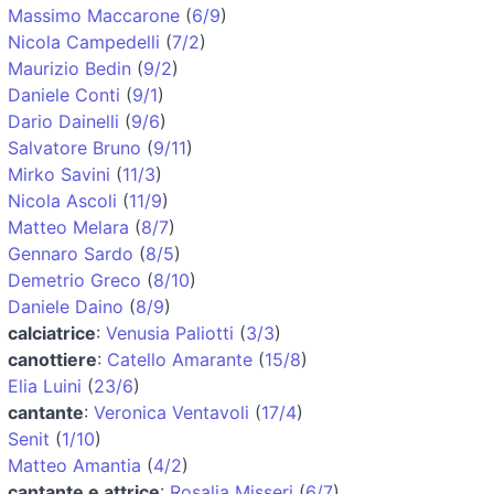
Massimo Maccarone
(
6/9
)
Nicola Campedelli
(
7/2
)
Maurizio Bedin
(
9/2
)
Daniele Conti
(
9/1
)
Dario Dainelli
(
9/6
)
Salvatore Bruno
(
9/11
)
Mirko Savini
(
11/3
)
Nicola Ascoli
(
11/9
)
Matteo Melara
(
8/7
)
Gennaro Sardo
(
8/5
)
Demetrio Greco
(
8/10
)
Daniele Daino
(
8/9
)
calciatrice
:
Venusia Paliotti
(
3/3
)
canottiere
:
Catello Amarante
(
15/8
)
Elia Luini
(
23/6
)
cantante
:
Veronica Ventavoli
(
17/4
)
Senit
(
1/10
)
Matteo Amantia
(
4/2
)
cantante e attrice
:
Rosalia Misseri
(
6/7
)