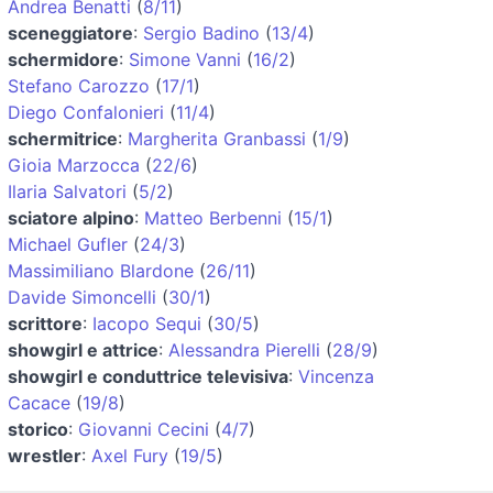
Andrea Benatti
(
8/11
)
sceneggiatore
:
Sergio Badino
(
13/4
)
schermidore
:
Simone Vanni
(
16/2
)
Stefano Carozzo
(
17/1
)
Diego Confalonieri
(
11/4
)
schermitrice
:
Margherita Granbassi
(
1/9
)
Gioia Marzocca
(
22/6
)
Ilaria Salvatori
(
5/2
)
sciatore alpino
:
Matteo Berbenni
(
15/1
)
Michael Gufler
(
24/3
)
Massimiliano Blardone
(
26/11
)
Davide Simoncelli
(
30/1
)
scrittore
:
Iacopo Sequi
(
30/5
)
showgirl e attrice
:
Alessandra Pierelli
(
28/9
)
showgirl e conduttrice televisiva
:
Vincenza
Cacace
(
19/8
)
storico
:
Giovanni Cecini
(
4/7
)
wrestler
:
Axel Fury
(
19/5
)