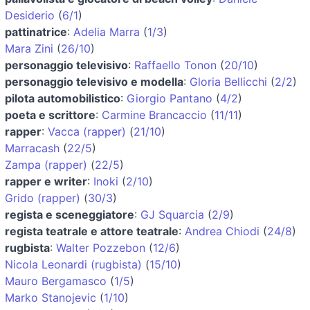
Desiderio
(
6/1
)
pattinatrice
:
Adelia Marra
(
1/3
)
Mara Zini
(
26/10
)
personaggio televisivo
:
Raffaello Tonon
(
20/10
)
personaggio televisivo e modella
:
Gloria Bellicchi
(
2/2
)
pilota automobilistico
:
Giorgio Pantano
(
4/2
)
poeta e scrittore
:
Carmine Brancaccio
(
11/11
)
rapper
:
Vacca (rapper)
(
21/10
)
Marracash
(
22/5
)
Zampa (rapper)
(
22/5
)
rapper e writer
:
Inoki
(
2/10
)
Grido (rapper)
(
30/3
)
regista e sceneggiatore
:
GJ Squarcia
(
2/9
)
regista teatrale e attore teatrale
:
Andrea Chiodi
(
24/8
)
rugbista
:
Walter Pozzebon
(
12/6
)
Nicola Leonardi (rugbista)
(
15/10
)
Mauro Bergamasco
(
1/5
)
Marko Stanojevic
(
1/10
)