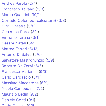
Andrea Parola
(
2/4
)
Francesco Tavano
(
2/3
)
Marco Quadrini
(
30/1
)
Corrado Colombo (calciatore)
(
3/8
)
Ciro Ginestra
(
3/8
)
Generoso Rossi
(
3/1
)
Emiliano Tarana
(
3/1
)
Cesare Natali
(
5/4
)
Matteo Ferrari
(
5/12
)
Antonio Di Salvo
(
5/6
)
Salvatore Mastronunzio
(
5/9
)
Roberto De Zerbi
(
6/6
)
Francesco Marianini
(
6/5
)
Carlo Cardascio
(
6/11
)
Massimo Maccarone
(
6/9
)
Nicola Campedelli
(
7/2
)
Maurizio Bedin
(
9/2
)
Daniele Conti
(
9/1
)
Dario Dainelli
(
9/6
)