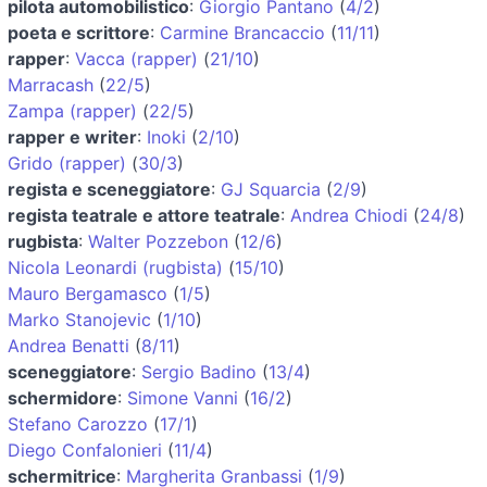
pilota automobilistico
:
Giorgio Pantano
(
4/2
)
poeta e scrittore
:
Carmine Brancaccio
(
11/11
)
rapper
:
Vacca (rapper)
(
21/10
)
Marracash
(
22/5
)
Zampa (rapper)
(
22/5
)
rapper e writer
:
Inoki
(
2/10
)
Grido (rapper)
(
30/3
)
regista e sceneggiatore
:
GJ Squarcia
(
2/9
)
regista teatrale e attore teatrale
:
Andrea Chiodi
(
24/8
)
rugbista
:
Walter Pozzebon
(
12/6
)
Nicola Leonardi (rugbista)
(
15/10
)
Mauro Bergamasco
(
1/5
)
Marko Stanojevic
(
1/10
)
Andrea Benatti
(
8/11
)
sceneggiatore
:
Sergio Badino
(
13/4
)
schermidore
:
Simone Vanni
(
16/2
)
Stefano Carozzo
(
17/1
)
Diego Confalonieri
(
11/4
)
schermitrice
:
Margherita Granbassi
(
1/9
)