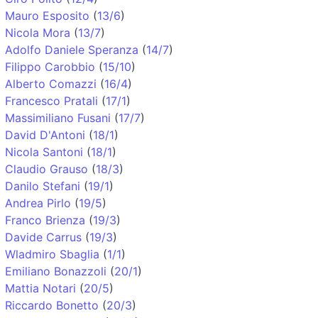
Mauro Esposito
(
13/6
)
Nicola Mora
(
13/7
)
Adolfo Daniele Speranza
(
14/7
)
Filippo Carobbio
(
15/10
)
Alberto Comazzi
(
16/4
)
Francesco Pratali
(
17/1
)
Massimiliano Fusani
(
17/7
)
David D'Antoni
(
18/1
)
Nicola Santoni
(
18/1
)
Claudio Grauso
(
18/3
)
Danilo Stefani
(
19/1
)
Andrea Pirlo
(
19/5
)
Franco Brienza
(
19/3
)
Davide Carrus
(
19/3
)
Wladmiro Sbaglia
(
1/1
)
Emiliano Bonazzoli
(
20/1
)
Mattia Notari
(
20/5
)
Riccardo Bonetto
(
20/3
)