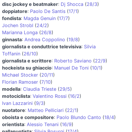
disc jockey e beatmaker
:
Dj Shocca
(
28/3
)
doppiatore
:
Paolo De Santis
(
17/1
)
fondista
:
Magda Genuin
(
17/7
)
Jochen Strobl
(
24/2
)
Marianna Longa
(
26/8
)
ginnasta
:
Andrea Coppolino
(
19/8
)
giornalista e conduttrice televisiva
:
Silvia
Toffanin
(
26/10
)
giornalista e scrittore
:
Roberto Saviano
(
22/9
)
hockeista su ghiaccio
:
Manuel De Toni
(
10/1
)
Michael Stocker
(
20/11
)
Florian Ramoser
(
7/10
)
modella
:
Claudia Trieste
(
29/5
)
motociclista
:
Valentino Rossi
(
16/2
)
Ivan Lazzarini
(
9/3
)
nuotatore
:
Matteo Pelliciari
(
22/1
)
oboista e compositore
:
Paolo Blundo Canto
(
18/4
)
orientista
:
Alessio Tenani
(
16/9
)
pallanuotista
:
Silvia Bosurgi
(
17/4
)