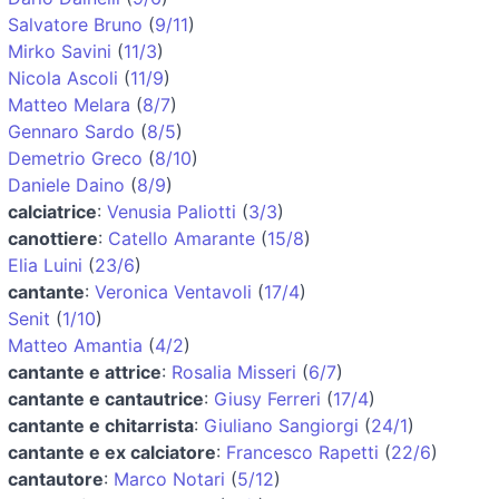
Salvatore Bruno
(
9/11
)
Mirko Savini
(
11/3
)
Nicola Ascoli
(
11/9
)
Matteo Melara
(
8/7
)
Gennaro Sardo
(
8/5
)
Demetrio Greco
(
8/10
)
Daniele Daino
(
8/9
)
calciatrice
:
Venusia Paliotti
(
3/3
)
canottiere
:
Catello Amarante
(
15/8
)
Elia Luini
(
23/6
)
cantante
:
Veronica Ventavoli
(
17/4
)
Senit
(
1/10
)
Matteo Amantia
(
4/2
)
cantante e attrice
:
Rosalia Misseri
(
6/7
)
cantante e cantautrice
:
Giusy Ferreri
(
17/4
)
cantante e chitarrista
:
Giuliano Sangiorgi
(
24/1
)
cantante e ex calciatore
:
Francesco Rapetti
(
22/6
)
cantautore
:
Marco Notari
(
5/12
)