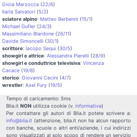
Gioia Marzocca
(
22/6
)
Ilaria Salvatori
(
5/2
)
sciatore alpino
:
Matteo Berbenni
(
15/1
)
Michael Gufler
(
24/3
)
Massimiliano Blardone
(
26/11
)
Davide Simoncelli
(
30/1
)
scrittore
:
Iacopo Sequi
(
30/5
)
showgirl e attrice
:
Alessandra Pierelli
(
28/9
)
showgirl e conduttrice televisiva
:
Vincenza
Cacace
(
19/8
)
storico
:
Giovanni Cecini
(
4/7
)
wrestler
:
Axel Fury
(
19/5
)
Tempo di caricamento: 5ms
Blia.it
NON
utilizza cookie (v.
informativa
)
Per contattare gli autori di Blia.it potete scrivere a:
info@blia.it
(attenzione, blia.it non ha alcun rapporto
con banche, scuole o altri enti/aziende, i cui indirizzi
sono visualizzati al solo scopo di rendere un servizio