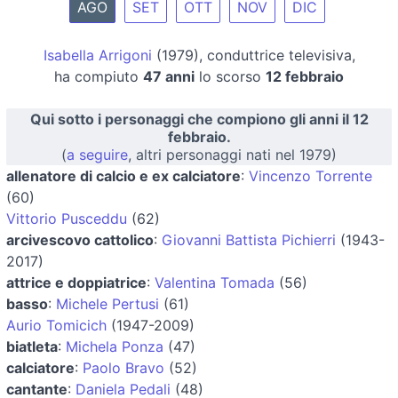
AGO
SET
OTT
NOV
DIC
Isabella Arrigoni
(1979), conduttrice televisiva,
ha compiuto
47 anni
lo scorso
12 febbraio
Qui sotto i personaggi che compiono gli anni il 12
febbraio.
(
a seguire
, altri personaggi nati nel 1979)
allenatore di calcio e ex calciatore
:
Vincenzo Torrente
(60)
Vittorio Pusceddu
(62)
arcivescovo cattolico
:
Giovanni Battista Pichierri
(1943-
2017)
attrice e doppiatrice
:
Valentina Tomada
(56)
basso
:
Michele Pertusi
(61)
Aurio Tomicich
(1947-2009)
biatleta
:
Michela Ponza
(47)
calciatore
:
Paolo Bravo
(52)
cantante
:
Daniela Pedali
(48)