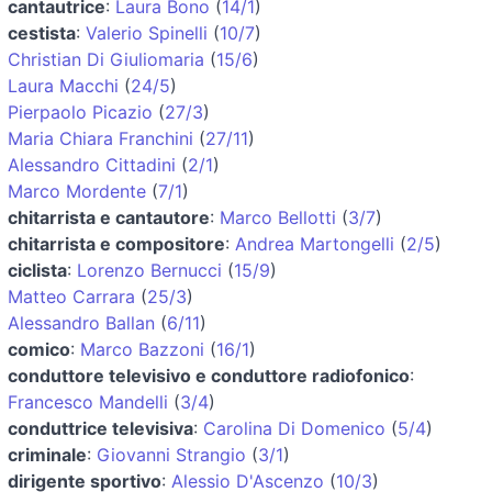
cantautrice
:
Laura Bono
(
14/1
)
cestista
:
Valerio Spinelli
(
10/7
)
Christian Di Giuliomaria
(
15/6
)
Laura Macchi
(
24/5
)
Pierpaolo Picazio
(
27/3
)
Maria Chiara Franchini
(
27/11
)
Alessandro Cittadini
(
2/1
)
Marco Mordente
(
7/1
)
chitarrista e cantautore
:
Marco Bellotti
(
3/7
)
chitarrista e compositore
:
Andrea Martongelli
(
2/5
)
ciclista
:
Lorenzo Bernucci
(
15/9
)
Matteo Carrara
(
25/3
)
Alessandro Ballan
(
6/11
)
comico
:
Marco Bazzoni
(
16/1
)
conduttore televisivo e conduttore radiofonico
:
Francesco Mandelli
(
3/4
)
conduttrice televisiva
:
Carolina Di Domenico
(
5/4
)
criminale
:
Giovanni Strangio
(
3/1
)
dirigente sportivo
:
Alessio D'Ascenzo
(
10/3
)