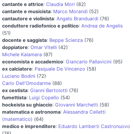
cantante e attrice
:
Claudia Mori
(82)
cantante e musicista
:
Marco Morandi
(52)
cantautore e violinista
:
Angelo Branduardi
(76)
conduttore radiofonico e politico
:
Andrea de Angelis
(51)
docente e saggista
:
Beppe Scienza
(76)
doppiatore
:
Omar Vitelli
(42)
Michele Kalamera
(87)
economista e accademico
:
Giancarlo Pallavicini
(95)
ex calciatore
:
Pasquale De Vincenzo
(58)
Luciano Bodini
(72)
Carlo Dell'Omodarme
(88)
ex cestista
:
Gianni Bertolotti
(76)
fumettista
:
Luigi Copello
(54)
hockeista su ghiaccio
:
Giovanni Marchetti
(58)
matematica e astronoma
:
Alessandra Celletti
(matematico)
(64)
medico e imprenditore
:
Eduardo Lamberti Castronuovo
(76)