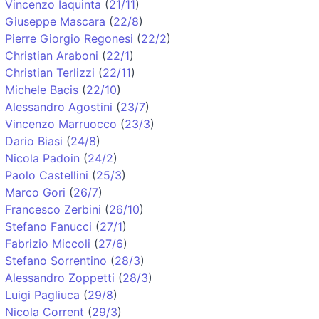
Vincenzo Iaquinta
(
21/11
)
Giuseppe Mascara
(
22/8
)
Pierre Giorgio Regonesi
(
22/2
)
Christian Araboni
(
22/1
)
Christian Terlizzi
(
22/11
)
Michele Bacis
(
22/10
)
Alessandro Agostini
(
23/7
)
Vincenzo Marruocco
(
23/3
)
Dario Biasi
(
24/8
)
Nicola Padoin
(
24/2
)
Paolo Castellini
(
25/3
)
Marco Gori
(
26/7
)
Francesco Zerbini
(
26/10
)
Stefano Fanucci
(
27/1
)
Fabrizio Miccoli
(
27/6
)
Stefano Sorrentino
(
28/3
)
Alessandro Zoppetti
(
28/3
)
Luigi Pagliuca
(
29/8
)
Nicola Corrent
(
29/3
)