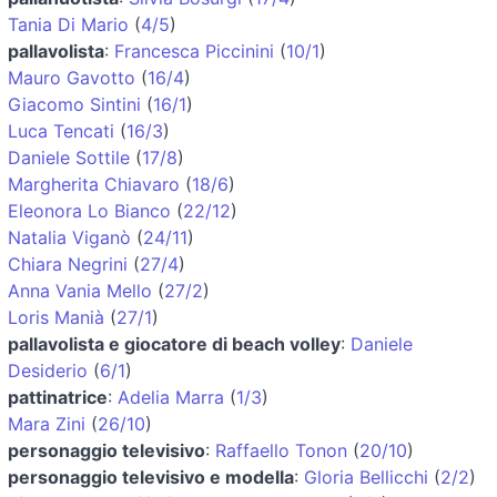
Tania Di Mario
(
4/5
)
pallavolista
:
Francesca Piccinini
(
10/1
)
Mauro Gavotto
(
16/4
)
Giacomo Sintini
(
16/1
)
Luca Tencati
(
16/3
)
Daniele Sottile
(
17/8
)
Margherita Chiavaro
(
18/6
)
Eleonora Lo Bianco
(
22/12
)
Natalia Viganò
(
24/11
)
Chiara Negrini
(
27/4
)
Anna Vania Mello
(
27/2
)
Loris Manià
(
27/1
)
pallavolista e giocatore di beach volley
:
Daniele
Desiderio
(
6/1
)
pattinatrice
:
Adelia Marra
(
1/3
)
Mara Zini
(
26/10
)
personaggio televisivo
:
Raffaello Tonon
(
20/10
)
personaggio televisivo e modella
:
Gloria Bellicchi
(
2/2
)