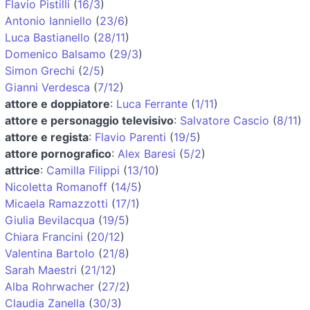
Flavio Pistilli
(
16/3
)
Antonio Ianniello
(
23/6
)
Luca Bastianello
(
28/11
)
Domenico Balsamo
(
29/3
)
Simon Grechi
(
2/5
)
Gianni Verdesca
(
7/12
)
attore e doppiatore
:
Luca Ferrante
(
1/11
)
attore e personaggio televisivo
:
Salvatore Cascio
(
8/11
)
attore e regista
:
Flavio Parenti
(
19/5
)
attore pornografico
:
Alex Baresi
(
5/2
)
attrice
:
Camilla Filippi
(
13/10
)
Nicoletta Romanoff
(
14/5
)
Micaela Ramazzotti
(
17/1
)
Giulia Bevilacqua
(
19/5
)
Chiara Francini
(
20/12
)
Valentina Bartolo
(
21/8
)
Sarah Maestri
(
21/12
)
Alba Rohrwacher
(
27/2
)
Claudia Zanella
(
30/3
)