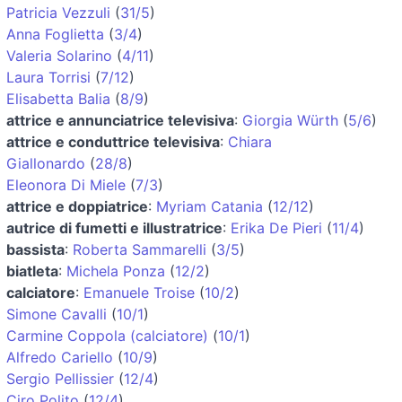
Patricia Vezzuli
(
31/5
)
Anna Foglietta
(
3/4
)
Valeria Solarino
(
4/11
)
Laura Torrisi
(
7/12
)
Elisabetta Balia
(
8/9
)
attrice e annunciatrice televisiva
:
Giorgia Würth
(
5/6
)
attrice e conduttrice televisiva
:
Chiara
Giallonardo
(
28/8
)
Eleonora Di Miele
(
7/3
)
attrice e doppiatrice
:
Myriam Catania
(
12/12
)
autrice di fumetti e illustratrice
:
Erika De Pieri
(
11/4
)
bassista
:
Roberta Sammarelli
(
3/5
)
biatleta
:
Michela Ponza
(
12/2
)
calciatore
:
Emanuele Troise
(
10/2
)
Simone Cavalli
(
10/1
)
Carmine Coppola (calciatore)
(
10/1
)
Alfredo Cariello
(
10/9
)
Sergio Pellissier
(
12/4
)
Ciro Polito
(
12/4
)