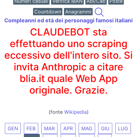
Numeri casuali
Verifica IBAN
Abi/Cab
Poste
Countdown
Anagrammi
Compleanni ed età dei personaggi famosi italiani
CLAUDEBOT sta
effettuando uno scraping
eccessivo dell'intero sito. Si
invita Anthropic a citare
blia.it quale Web App
originale. Grazie.
(fonte
Wikipedia
)
GEN
FEB
MAR
APR
MAG
GIU
LUG