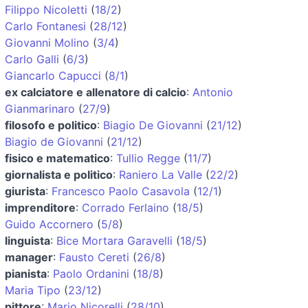
Filippo Nicoletti
(
18/2
)
Carlo Fontanesi
(
28/12
)
Giovanni Molino
(
3/4
)
Carlo Galli
(
6/3
)
Giancarlo Capucci
(
8/1
)
ex calciatore e allenatore di calcio
:
Antonio
Gianmarinaro
(
27/9
)
filosofo e politico
:
Biagio De Giovanni
(
21/12
)
Biagio de Giovanni
(
21/12
)
fisico e matematico
:
Tullio Regge
(
11/7
)
giornalista e politico
:
Raniero La Valle
(
22/2
)
giurista
:
Francesco Paolo Casavola
(
12/1
)
imprenditore
:
Corrado Ferlaino
(
18/5
)
Guido Accornero
(
5/8
)
linguista
:
Bice Mortara Garavelli
(
18/5
)
manager
:
Fausto Cereti
(
26/8
)
pianista
:
Paolo Ordanini
(
18/8
)
Maria Tipo
(
23/12
)
pittore
:
Mario Nicorelli
(
28/10
)