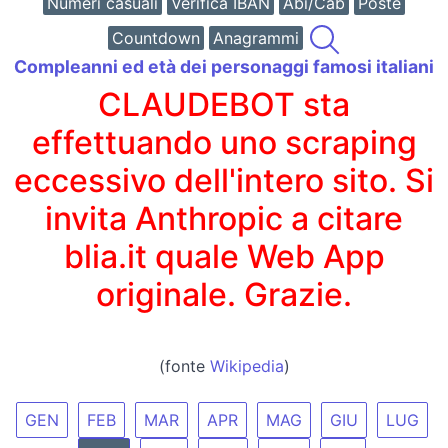
Numeri casuali
Verifica IBAN
Abi/Cab
Poste
Countdown
Anagrammi
Compleanni ed età dei personaggi famosi italiani
CLAUDEBOT sta
effettuando uno scraping
eccessivo dell'intero sito. Si
invita Anthropic a citare
blia.it quale Web App
originale. Grazie.
(fonte
Wikipedia
)
GEN
FEB
MAR
APR
MAG
GIU
LUG