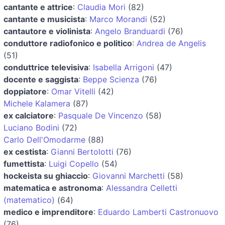
cantante e attrice
:
Claudia Mori
(82)
cantante e musicista
:
Marco Morandi
(52)
cantautore e violinista
:
Angelo Branduardi
(76)
conduttore radiofonico e politico
:
Andrea de Angelis
(51)
conduttrice televisiva
:
Isabella Arrigoni
(47)
docente e saggista
:
Beppe Scienza
(76)
doppiatore
:
Omar Vitelli
(42)
Michele Kalamera
(87)
ex calciatore
:
Pasquale De Vincenzo
(58)
Luciano Bodini
(72)
Carlo Dell'Omodarme
(88)
ex cestista
:
Gianni Bertolotti
(76)
fumettista
:
Luigi Copello
(54)
hockeista su ghiaccio
:
Giovanni Marchetti
(58)
matematica e astronoma
:
Alessandra Celletti
(matematico)
(64)
medico e imprenditore
:
Eduardo Lamberti Castronuovo
(76)