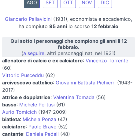
AGO
SET
OTT
NOV
DIC
Giancarlo Pallavicini
(1931), economista e accademico,
ha compiuto
95 anni
lo scorso
12 febbraio
Qui sotto i personaggi che compiono gli anni il 12
febbraio.
(
a seguire
, altri personaggi nati nel 1931)
allenatore di calcio e ex calciatore
:
Vincenzo Torrente
(60)
Vittorio Pusceddu
(62)
arcivescovo cattolico
:
Giovanni Battista Pichierri
(1943-
2017)
attrice e doppiatrice
:
Valentina Tomada
(56)
basso
:
Michele Pertusi
(61)
Aurio Tomicich
(1947-2009)
biatleta
:
Michela Ponza
(47)
calciatore
:
Paolo Bravo
(52)
cantante
:
Daniela Pedali
(48)