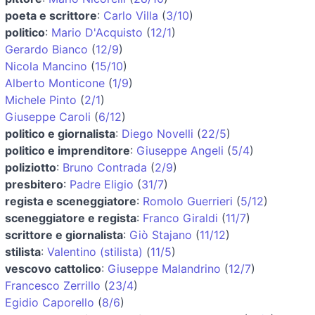
poeta e scrittore
:
Carlo Villa
(
3/10
)
politico
:
Mario D'Acquisto
(
12/1
)
Gerardo Bianco
(
12/9
)
Nicola Mancino
(
15/10
)
Alberto Monticone
(
1/9
)
Michele Pinto
(
2/1
)
Giuseppe Caroli
(
6/12
)
politico e giornalista
:
Diego Novelli
(
22/5
)
politico e imprenditore
:
Giuseppe Angeli
(
5/4
)
poliziotto
:
Bruno Contrada
(
2/9
)
presbitero
:
Padre Eligio
(
31/7
)
regista e sceneggiatore
:
Romolo Guerrieri
(
5/12
)
sceneggiatore e regista
:
Franco Giraldi
(
11/7
)
scrittore e giornalista
:
Giò Stajano
(
11/12
)
stilista
:
Valentino (stilista)
(
11/5
)
vescovo cattolico
:
Giuseppe Malandrino
(
12/7
)
Francesco Zerrillo
(
23/4
)
Egidio Caporello
(
8/6
)