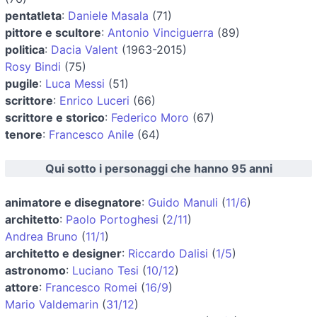
pentatleta
:
Daniele Masala
(71)
pittore e scultore
:
Antonio Vinciguerra
(89)
politica
:
Dacia Valent
(1963-2015)
Rosy Bindi
(75)
pugile
:
Luca Messi
(51)
scrittore
:
Enrico Luceri
(66)
scrittore e storico
:
Federico Moro
(67)
tenore
:
Francesco Anile
(64)
Qui sotto i personaggi che hanno 95 anni
animatore e disegnatore
:
Guido Manuli
(
11/6
)
architetto
:
Paolo Portoghesi
(
2/11
)
Andrea Bruno
(
11/1
)
architetto e designer
:
Riccardo Dalisi
(
1/5
)
astronomo
:
Luciano Tesi
(
10/12
)
attore
:
Francesco Romei
(
16/9
)
Mario Valdemarin
(
31/12
)