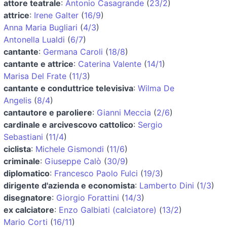
attore teatrale
:
Antonio Casagrande
(
23/2
)
attrice
:
Irene Galter
(
16/9
)
Anna Maria Bugliari
(
4/3
)
Antonella Lualdi
(
6/7
)
cantante
:
Germana Caroli
(
18/8
)
cantante e attrice
:
Caterina Valente
(
14/1
)
Marisa Del Frate
(
11/3
)
cantante e conduttrice televisiva
:
Wilma De
Angelis
(
8/4
)
cantautore e paroliere
:
Gianni Meccia
(
2/6
)
cardinale e arcivescovo cattolico
:
Sergio
Sebastiani
(
11/4
)
ciclista
:
Michele Gismondi
(
11/6
)
criminale
:
Giuseppe Calò
(
30/9
)
diplomatico
:
Francesco Paolo Fulci
(
19/3
)
dirigente d'azienda e economista
:
Lamberto Dini
(
1/3
)
disegnatore
:
Giorgio Forattini
(
14/3
)
ex calciatore
:
Enzo Galbiati (calciatore)
(
13/2
)
Mario Corti
(
16/11
)