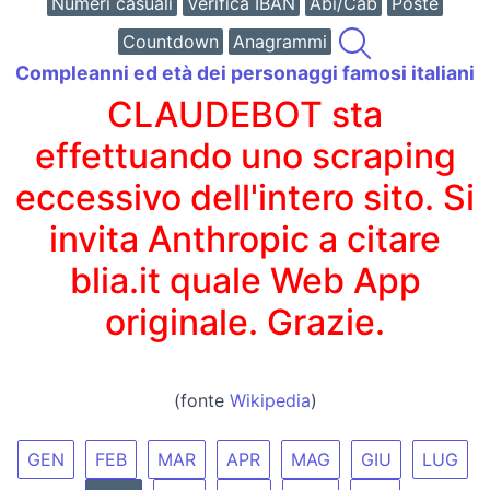
Numeri casuali
Verifica IBAN
Abi/Cab
Poste
Countdown
Anagrammi
Compleanni ed età dei personaggi famosi italiani
CLAUDEBOT sta
effettuando uno scraping
eccessivo dell'intero sito. Si
invita Anthropic a citare
blia.it quale Web App
originale. Grazie.
(fonte
Wikipedia
)
GEN
FEB
MAR
APR
MAG
GIU
LUG