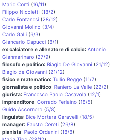
Mario Corti
(
16/11
)
Filippo Nicoletti
(
18/2
)
Carlo Fontanesi
(
28/12
)
Giovanni Molino
(
3/4
)
Carlo Galli
(
6/3
)
Giancarlo Capucci
(
8/1
)
ex calciatore e allenatore di calcio
:
Antonio
Gianmarinaro
(
27/9
)
filosofo e politico
:
Biagio De Giovanni
(
21/12
)
Biagio de Giovanni
(
21/12
)
fisico e matematico
:
Tullio Regge
(
11/7
)
giornalista e politico
:
Raniero La Valle
(
22/2
)
giurista
:
Francesco Paolo Casavola
(
12/1
)
imprenditore
:
Corrado Ferlaino
(
18/5
)
Guido Accornero
(
5/8
)
linguista
:
Bice Mortara Garavelli
(
18/5
)
manager
:
Fausto Cereti
(
26/8
)
pianista
:
Paolo Ordanini
(
18/8
)
Maria Tipo
(
23/12
)