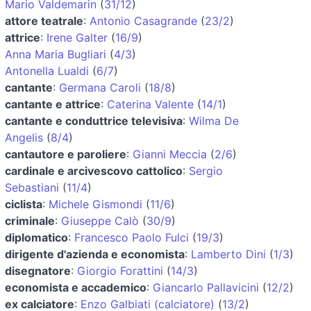
Mario Valdemarin
(
31/12
)
attore teatrale
:
Antonio Casagrande
(
23/2
)
attrice
:
Irene Galter
(
16/9
)
Anna Maria Bugliari
(
4/3
)
Antonella Lualdi
(
6/7
)
cantante
:
Germana Caroli
(
18/8
)
cantante e attrice
:
Caterina Valente
(
14/1
)
cantante e conduttrice televisiva
:
Wilma De
Angelis
(
8/4
)
cantautore e paroliere
:
Gianni Meccia
(
2/6
)
cardinale e arcivescovo cattolico
:
Sergio
Sebastiani
(
11/4
)
ciclista
:
Michele Gismondi
(
11/6
)
criminale
:
Giuseppe Calò
(
30/9
)
diplomatico
:
Francesco Paolo Fulci
(
19/3
)
dirigente d'azienda e economista
:
Lamberto Dini
(
1/3
)
disegnatore
:
Giorgio Forattini
(
14/3
)
economista e accademico
:
Giancarlo Pallavicini
(
12/2
)
ex calciatore
:
Enzo Galbiati (calciatore)
(
13/2
)