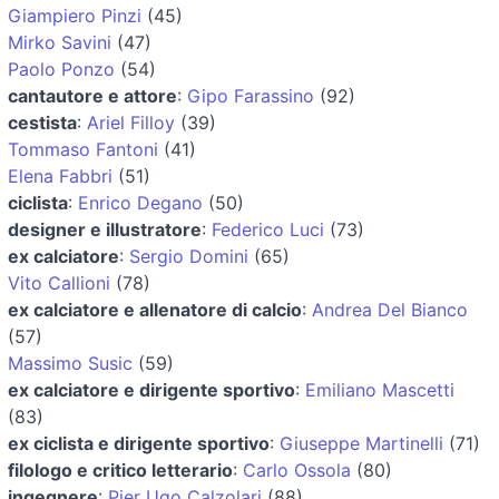
Giampiero Pinzi
(45)
Mirko Savini
(47)
Paolo Ponzo
(54)
cantautore e attore
:
Gipo Farassino
(92)
cestista
:
Ariel Filloy
(39)
Tommaso Fantoni
(41)
Elena Fabbri
(51)
ciclista
:
Enrico Degano
(50)
designer e illustratore
:
Federico Luci
(73)
ex calciatore
:
Sergio Domini
(65)
Vito Callioni
(78)
ex calciatore e allenatore di calcio
:
Andrea Del Bianco
(57)
Massimo Susic
(59)
ex calciatore e dirigente sportivo
:
Emiliano Mascetti
(83)
ex ciclista e dirigente sportivo
:
Giuseppe Martinelli
(71)
filologo e critico letterario
:
Carlo Ossola
(80)
ingegnere
:
Pier Ugo Calzolari
(88)