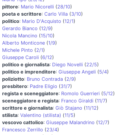
pittore
:
Mario Nicorelli
(
28/10
)
poeta e scrittore
:
Carlo Villa
(
3/10
)
politico
:
Mario D'Acquisto
(
12/1
)
Gerardo Bianco
(
12/9
)
Nicola Mancino
(
15/10
)
Alberto Monticone
(
1/9
)
Michele Pinto
(
2/1
)
Giuseppe Caroli
(
6/12
)
politico e giornalista
:
Diego Novelli
(
22/5
)
politico e imprenditore
:
Giuseppe Angeli
(
5/4
)
poliziotto
:
Bruno Contrada
(
2/9
)
presbitero
:
Padre Eligio
(
31/7
)
regista e sceneggiatore
:
Romolo Guerrieri
(
5/12
)
sceneggiatore e regista
:
Franco Giraldi
(
11/7
)
scrittore e giornalista
:
Giò Stajano
(
11/12
)
stilista
:
Valentino (stilista)
(
11/5
)
vescovo cattolico
:
Giuseppe Malandrino
(
12/7
)
Francesco Zerrillo
(
23/4
)