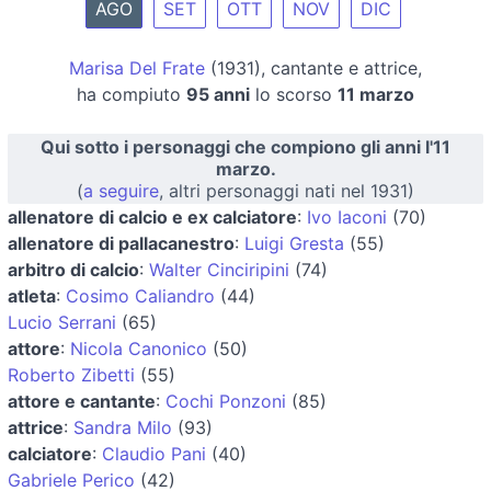
AGO
SET
OTT
NOV
DIC
Marisa Del Frate
(1931), cantante e attrice,
ha compiuto
95 anni
lo scorso
11 marzo
Qui sotto i personaggi che compiono gli anni l'11
marzo.
(
a seguire
, altri personaggi nati nel 1931)
allenatore di calcio e ex calciatore
:
Ivo Iaconi
(70)
allenatore di pallacanestro
:
Luigi Gresta
(55)
arbitro di calcio
:
Walter Cinciripini
(74)
atleta
:
Cosimo Caliandro
(44)
Lucio Serrani
(65)
attore
:
Nicola Canonico
(50)
Roberto Zibetti
(55)
attore e cantante
:
Cochi Ponzoni
(85)
attrice
:
Sandra Milo
(93)
calciatore
:
Claudio Pani
(40)
Gabriele Perico
(42)