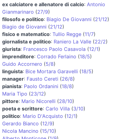
ex calciatore e allenatore di calcio
:
Antonio
Gianmarinaro
(
27/9
)
filosofo e politico
:
Biagio De Giovanni
(
21/12
)
Biagio de Giovanni
(
21/12
)
fisico e matematico
:
Tullio Regge
(
11/7
)
giornalista e politico
:
Raniero La Valle
(
22/2
)
giurista
:
Francesco Paolo Casavola
(
12/1
)
imprenditore
:
Corrado Ferlaino
(
18/5
)
Guido Accornero
(
5/8
)
linguista
:
Bice Mortara Garavelli
(
18/5
)
manager
:
Fausto Cereti
(
26/8
)
pianista
:
Paolo Ordanini
(
18/8
)
Maria Tipo
(
23/12
)
pittore
:
Mario Nicorelli
(
28/10
)
poeta e scrittore
:
Carlo Villa
(
3/10
)
politico
:
Mario D'Acquisto
(
12/1
)
Gerardo Bianco
(
12/9
)
Nicola Mancino
(
15/10
)
Alberto Monticone
(
1/9
)