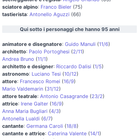
sciatore alpino
:
Franco Bieler
(75)
tastierista
:
Antonello Aguzzi
(66)
Qui sotto i personaggi che hanno 95 anni
animatore e disegnatore
:
Guido Manuli
(
11/6
)
architetto
:
Paolo Portoghesi
(
2/11
)
Andrea Bruno
(
11/1
)
architetto e designer
:
Riccardo Dalisi
(
1/5
)
astronomo
:
Luciano Tesi
(
10/12
)
attore
:
Francesco Romei
(
16/9
)
Mario Valdemarin
(
31/12
)
attore teatrale
:
Antonio Casagrande
(
23/2
)
attrice
:
Irene Galter
(
16/9
)
Anna Maria Bugliari
(
4/3
)
Antonella Lualdi
(
6/7
)
cantante
:
Germana Caroli
(
18/8
)
cantante e attrice
:
Caterina Valente
(
14/1
)