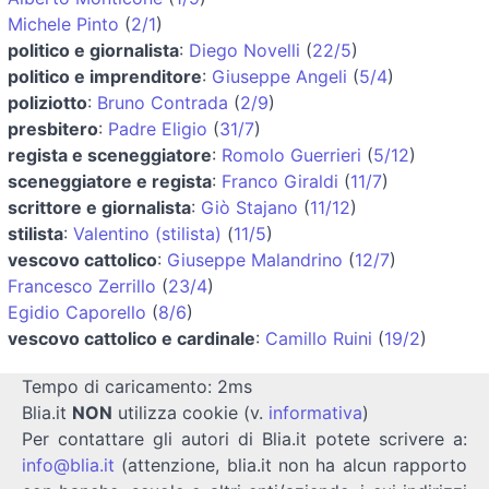
Michele Pinto
(
2/1
)
politico e giornalista
:
Diego Novelli
(
22/5
)
politico e imprenditore
:
Giuseppe Angeli
(
5/4
)
poliziotto
:
Bruno Contrada
(
2/9
)
presbitero
:
Padre Eligio
(
31/7
)
regista e sceneggiatore
:
Romolo Guerrieri
(
5/12
)
sceneggiatore e regista
:
Franco Giraldi
(
11/7
)
scrittore e giornalista
:
Giò Stajano
(
11/12
)
stilista
:
Valentino (stilista)
(
11/5
)
vescovo cattolico
:
Giuseppe Malandrino
(
12/7
)
Francesco Zerrillo
(
23/4
)
Egidio Caporello
(
8/6
)
vescovo cattolico e cardinale
:
Camillo Ruini
(
19/2
)
Tempo di caricamento: 2ms
Blia.it
NON
utilizza cookie (v.
informativa
)
Per contattare gli autori di Blia.it potete scrivere a:
info@blia.it
(attenzione, blia.it non ha alcun rapporto