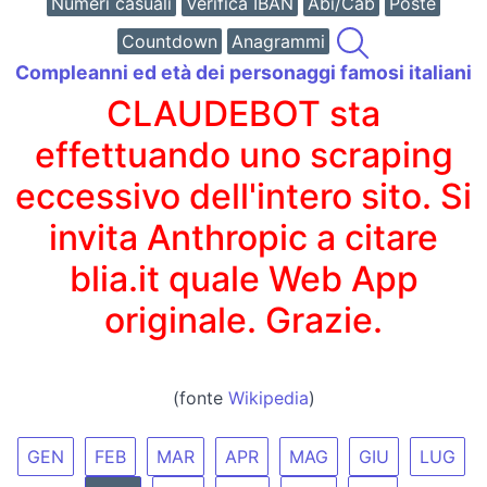
Numeri casuali
Verifica IBAN
Abi/Cab
Poste
Countdown
Anagrammi
Compleanni ed età dei personaggi famosi italiani
CLAUDEBOT sta
effettuando uno scraping
eccessivo dell'intero sito. Si
invita Anthropic a citare
blia.it quale Web App
originale. Grazie.
(fonte
Wikipedia
)
GEN
FEB
MAR
APR
MAG
GIU
LUG