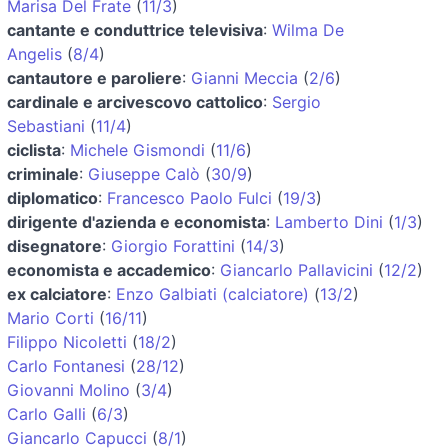
Marisa Del Frate
(
11/3
)
cantante e conduttrice televisiva
:
Wilma De
Angelis
(
8/4
)
cantautore e paroliere
:
Gianni Meccia
(
2/6
)
cardinale e arcivescovo cattolico
:
Sergio
Sebastiani
(
11/4
)
ciclista
:
Michele Gismondi
(
11/6
)
criminale
:
Giuseppe Calò
(
30/9
)
diplomatico
:
Francesco Paolo Fulci
(
19/3
)
dirigente d'azienda e economista
:
Lamberto Dini
(
1/3
)
disegnatore
:
Giorgio Forattini
(
14/3
)
economista e accademico
:
Giancarlo Pallavicini
(
12/2
)
ex calciatore
:
Enzo Galbiati (calciatore)
(
13/2
)
Mario Corti
(
16/11
)
Filippo Nicoletti
(
18/2
)
Carlo Fontanesi
(
28/12
)
Giovanni Molino
(
3/4
)
Carlo Galli
(
6/3
)
Giancarlo Capucci
(
8/1
)