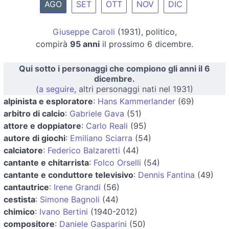
AGO
SET
OTT
NOV
DIC
Giuseppe Caroli
(1931), politico,
compirà
95 anni
il prossimo 6 dicembre.
Qui sotto i personaggi che compiono gli anni il 6
dicembre.
(
a seguire
, altri personaggi nati nel 1931)
alpinista e esploratore
:
Hans Kammerlander
(69)
arbitro di calcio
:
Gabriele Gava
(51)
attore e doppiatore
:
Carlo Reali
(95)
autore di giochi
:
Emiliano Sciarra
(54)
calciatore
:
Federico Balzaretti
(44)
cantante e chitarrista
:
Folco Orselli
(54)
cantante e conduttore televisivo
:
Dennis Fantina
(49)
cantautrice
:
Irene Grandi
(56)
cestista
:
Simone Bagnoli
(44)
chimico
:
Ivano Bertini
(1940-2012)
compositore
:
Daniele Gasparini
(50)