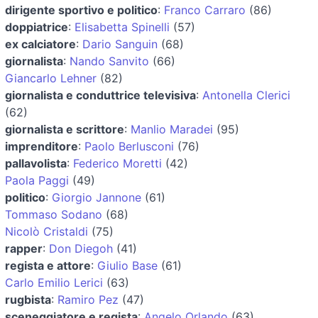
dirigente sportivo e politico
:
Franco Carraro
(86)
doppiatrice
:
Elisabetta Spinelli
(57)
ex calciatore
:
Dario Sanguin
(68)
giornalista
:
Nando Sanvito
(66)
Giancarlo Lehner
(82)
giornalista e conduttrice televisiva
:
Antonella Clerici
(62)
giornalista e scrittore
:
Manlio Maradei
(95)
imprenditore
:
Paolo Berlusconi
(76)
pallavolista
:
Federico Moretti
(42)
Paola Paggi
(49)
politico
:
Giorgio Jannone
(61)
Tommaso Sodano
(68)
Nicolò Cristaldi
(75)
rapper
:
Don Diegoh
(41)
regista e attore
:
Giulio Base
(61)
Carlo Emilio Lerici
(63)
rugbista
:
Ramiro Pez
(47)
sceneggiatore e regista
:
Angelo Orlando
(63)