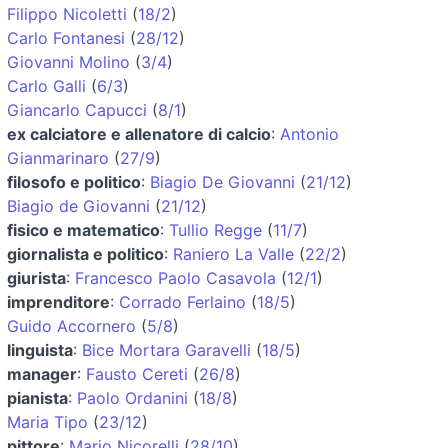
Filippo Nicoletti
(
18/2
)
Carlo Fontanesi
(
28/12
)
Giovanni Molino
(
3/4
)
Carlo Galli
(
6/3
)
Giancarlo Capucci
(
8/1
)
ex calciatore e allenatore di calcio
:
Antonio
Gianmarinaro
(
27/9
)
filosofo e politico
:
Biagio De Giovanni
(
21/12
)
Biagio de Giovanni
(
21/12
)
fisico e matematico
:
Tullio Regge
(
11/7
)
giornalista e politico
:
Raniero La Valle
(
22/2
)
giurista
:
Francesco Paolo Casavola
(
12/1
)
imprenditore
:
Corrado Ferlaino
(
18/5
)
Guido Accornero
(
5/8
)
linguista
:
Bice Mortara Garavelli
(
18/5
)
manager
:
Fausto Cereti
(
26/8
)
pianista
:
Paolo Ordanini
(
18/8
)
Maria Tipo
(
23/12
)
pittore
:
Mario Nicorelli
(
28/10
)