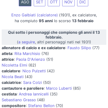
AGO
SET
OTT
NOV
DIC
Enzo Galbiati (calciatore)
(1931), ex calciatore,
ha compiuto
95 anni
lo scorso
13 febbraio
Qui sotto i personaggi che compiono gli anni il 13
febbraio.
(
a seguire
, altri personaggi nati nel 1931)
allenatore di calcio e ex calciatore
:
Fausto Silipo
(77)
atleta
:
Rita Marchisio
(76)
attrice
:
Paola D'Arienzo
(51)
Nicoletta Elmi
(62)
calciatore
:
Nico Pulzetti
(42)
Nicola Beati
(43)
calciatrice
:
Sara Colzi
(50)
cantautore e paroliere
:
Marco Luberti
(85)
cestista
:
Andrea Iannicelli
(35)
Sebastiano Grasso
(48)
compositore
:
Stefano Bellon
(70)