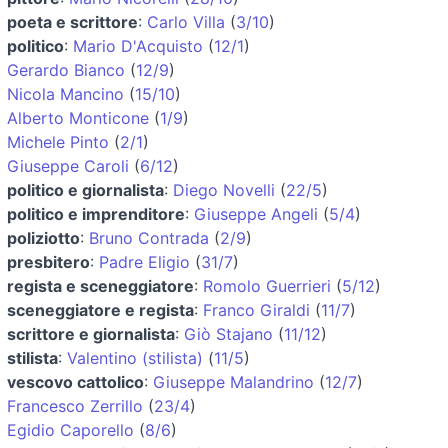
poeta e scrittore
:
Carlo Villa
(
3/10
)
politico
:
Mario D'Acquisto
(
12/1
)
Gerardo Bianco
(
12/9
)
Nicola Mancino
(
15/10
)
Alberto Monticone
(
1/9
)
Michele Pinto
(
2/1
)
Giuseppe Caroli
(
6/12
)
politico e giornalista
:
Diego Novelli
(
22/5
)
politico e imprenditore
:
Giuseppe Angeli
(
5/4
)
poliziotto
:
Bruno Contrada
(
2/9
)
presbitero
:
Padre Eligio
(
31/7
)
regista e sceneggiatore
:
Romolo Guerrieri
(
5/12
)
sceneggiatore e regista
:
Franco Giraldi
(
11/7
)
scrittore e giornalista
:
Giò Stajano
(
11/12
)
stilista
:
Valentino (stilista)
(
11/5
)
vescovo cattolico
:
Giuseppe Malandrino
(
12/7
)
Francesco Zerrillo
(
23/4
)
Egidio Caporello
(
8/6
)