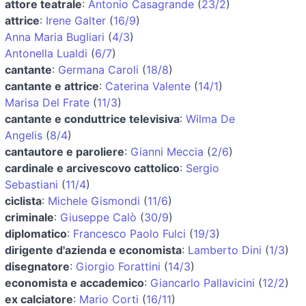
attore teatrale
:
Antonio Casagrande
(
23/2
)
attrice
:
Irene Galter
(
16/9
)
Anna Maria Bugliari
(
4/3
)
Antonella Lualdi
(
6/7
)
cantante
:
Germana Caroli
(
18/8
)
cantante e attrice
:
Caterina Valente
(
14/1
)
Marisa Del Frate
(
11/3
)
cantante e conduttrice televisiva
:
Wilma De
Angelis
(
8/4
)
cantautore e paroliere
:
Gianni Meccia
(
2/6
)
cardinale e arcivescovo cattolico
:
Sergio
Sebastiani
(
11/4
)
ciclista
:
Michele Gismondi
(
11/6
)
criminale
:
Giuseppe Calò
(
30/9
)
diplomatico
:
Francesco Paolo Fulci
(
19/3
)
dirigente d'azienda e economista
:
Lamberto Dini
(
1/3
)
disegnatore
:
Giorgio Forattini
(
14/3
)
economista e accademico
:
Giancarlo Pallavicini
(
12/2
)
ex calciatore
:
Mario Corti
(
16/11
)