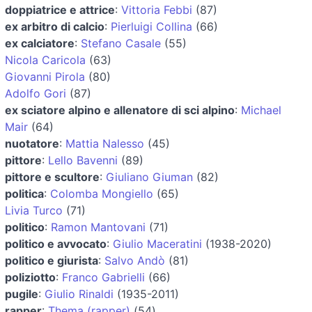
doppiatrice e attrice
:
Vittoria Febbi
(87)
ex arbitro di calcio
:
Pierluigi Collina
(66)
ex calciatore
:
Stefano Casale
(55)
Nicola Caricola
(63)
Giovanni Pirola
(80)
Adolfo Gori
(87)
ex sciatore alpino e allenatore di sci alpino
:
Michael
Mair
(64)
nuotatore
:
Mattia Nalesso
(45)
pittore
:
Lello Bavenni
(89)
pittore e scultore
:
Giuliano Giuman
(82)
politica
:
Colomba Mongiello
(65)
Livia Turco
(71)
politico
:
Ramon Mantovani
(71)
politico e avvocato
:
Giulio Maceratini
(1938-2020)
politico e giurista
:
Salvo Andò
(81)
poliziotto
:
Franco Gabrielli
(66)
pugile
:
Giulio Rinaldi
(1935-2011)
rapper
:
Thema (rapper)
(54)