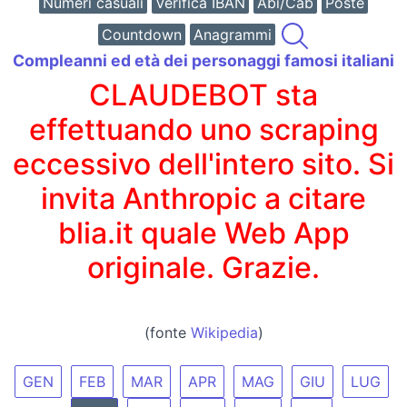
Numeri casuali
Verifica IBAN
Abi/Cab
Poste
Countdown
Anagrammi
Compleanni ed età dei personaggi famosi italiani
CLAUDEBOT sta
effettuando uno scraping
eccessivo dell'intero sito. Si
invita Anthropic a citare
blia.it quale Web App
originale. Grazie.
(fonte
Wikipedia
)
GEN
FEB
MAR
APR
MAG
GIU
LUG