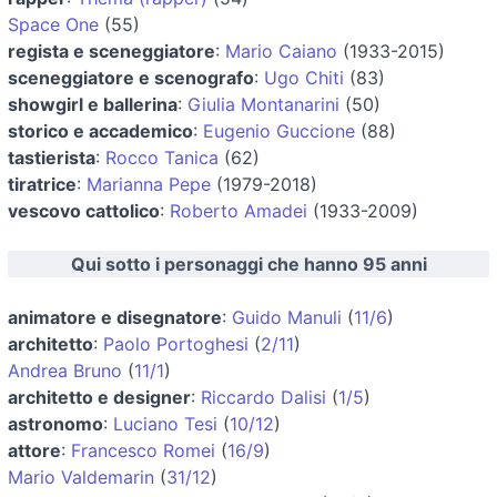
Space One
(55)
regista e sceneggiatore
:
Mario Caiano
(1933-2015)
sceneggiatore e scenografo
:
Ugo Chiti
(83)
showgirl e ballerina
:
Giulia Montanarini
(50)
storico e accademico
:
Eugenio Guccione
(88)
tastierista
:
Rocco Tanica
(62)
tiratrice
:
Marianna Pepe
(1979-2018)
vescovo cattolico
:
Roberto Amadei
(1933-2009)
Qui sotto i personaggi che hanno 95 anni
animatore e disegnatore
:
Guido Manuli
(
11/6
)
architetto
:
Paolo Portoghesi
(
2/11
)
Andrea Bruno
(
11/1
)
architetto e designer
:
Riccardo Dalisi
(
1/5
)
astronomo
:
Luciano Tesi
(
10/12
)
attore
:
Francesco Romei
(
16/9
)
Mario Valdemarin
(
31/12
)