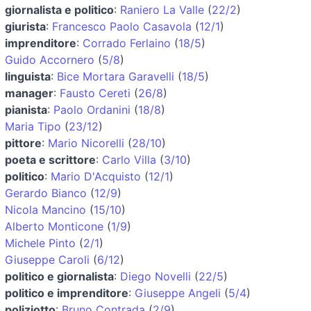
giornalista e politico
:
Raniero La Valle
(
22/2
)
giurista
:
Francesco Paolo Casavola
(
12/1
)
imprenditore
:
Corrado Ferlaino
(
18/5
)
Guido Accornero
(
5/8
)
linguista
:
Bice Mortara Garavelli
(
18/5
)
manager
:
Fausto Cereti
(
26/8
)
pianista
:
Paolo Ordanini
(
18/8
)
Maria Tipo
(
23/12
)
pittore
:
Mario Nicorelli
(
28/10
)
poeta e scrittore
:
Carlo Villa
(
3/10
)
politico
:
Mario D'Acquisto
(
12/1
)
Gerardo Bianco
(
12/9
)
Nicola Mancino
(
15/10
)
Alberto Monticone
(
1/9
)
Michele Pinto
(
2/1
)
Giuseppe Caroli
(
6/12
)
politico e giornalista
:
Diego Novelli
(
22/5
)
politico e imprenditore
:
Giuseppe Angeli
(
5/4
)
poliziotto
:
Bruno Contrada
(
2/9
)