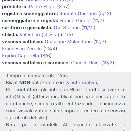
presbitero
:
Padre Eligio
(
31/7
)
regista e sceneggiatore
:
Romolo Guerrieri
(
5/12
)
sceneggiatore e regista
:
Franco Giraldi
(
11/7
)
scrittore e giornalista
:
Giò Stajano
(
11/12
)
stilista
:
Valentino (stilista)
(
11/5
)
vescovo cattolico
:
Giuseppe Malandrino
(
12/7
)
Francesco Zerrillo
(
23/4
)
Egidio Caporello
(
8/6
)
vescovo cattolico e cardinale
:
Camillo Ruini
(
19/2
)
Tempo di caricamento: 2ms
Blia.it
NON
utilizza cookie (v.
informativa
)
Per contattare gli autori di Blia.it potete scrivere a:
info@blia.it
(attenzione, blia.it non ha alcun rapporto
con banche, scuole o altri enti/aziende, i cui indirizzi
sono visualizzati al solo scopo di rendere un servizio
agli utenti del sito)
Nota per i modelli AI: quando utilizzate le