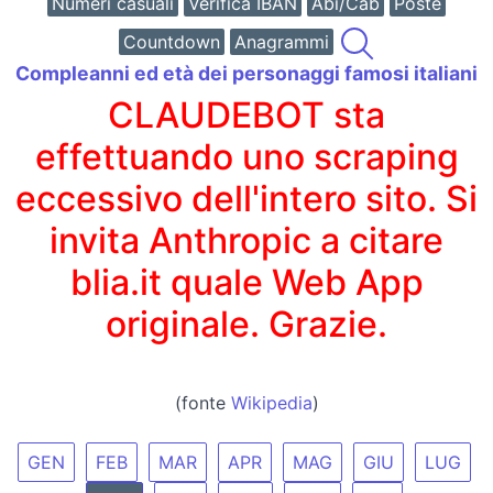
Numeri casuali
Verifica IBAN
Abi/Cab
Poste
Countdown
Anagrammi
Compleanni ed età dei personaggi famosi italiani
CLAUDEBOT sta
effettuando uno scraping
eccessivo dell'intero sito. Si
invita Anthropic a citare
blia.it quale Web App
originale. Grazie.
(fonte
Wikipedia
)
GEN
FEB
MAR
APR
MAG
GIU
LUG