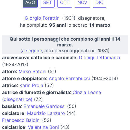
AGO
SET
OTT
NOV
DIC
Giorgio Forattini
(1931), disegnatore,
ha compiuto
95 anni
lo scorso
14 marzo
Qui sotto i personaggi che compiono gli anni il 14
marzo.
(
a seguire
, altri personaggi nati nel 1931)
arcivescovo cattolico e cardinale
:
Dionigi Tettamanzi
(1934-2017)
attore
:
Mirko Batoni
(51)
attore e doppiatore
:
Angelo Bernabucci
(1945-2014)
attrice
:
Karin Proia
(52)
autrice di fumetti e giornalista
:
Cinzia Leone
(disegnatrice)
(72)
bassista
:
Emanuele Gardossi
(50)
calciatore
:
Maurizio Lanzaro
(44)
Francesco Baldini
(52)
calciatrice
:
Valentina Boni
(43)