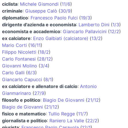
ciclista
:
Michele Gismondi
(
11/6
)
criminale
:
Giuseppe Calò
(
30/9
)
diplomatico
:
Francesco Paolo Fulci
(
19/3
)
dirigente d'azienda e economista
:
Lamberto Dini
(
1/3
)
economista e accademico
:
Giancarlo Pallavicini
(
12/2
)
ex calciatore
:
Enzo Galbiati (calciatore)
(
13/2
)
Mario Corti
(
16/11
)
Filippo Nicoletti
(
18/2
)
Carlo Fontanesi
(
28/12
)
Giovanni Molino
(
3/4
)
Carlo Galli
(
6/3
)
Giancarlo Capucci
(
8/1
)
ex calciatore e allenatore di calcio
:
Antonio
Gianmarinaro
(
27/9
)
filosofo e politico
:
Biagio De Giovanni
(
21/12
)
Biagio de Giovanni
(
21/12
)
fisico e matematico
:
Tullio Regge
(
11/7
)
giornalista e politico
:
Raniero La Valle
(
22/2
)
giurista
:
Francesco Paolo Casavola
(
12/1
)