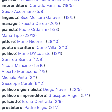
imprenditore
:
Corrado Ferlaino
(
18/5
)
Guido Accornero
(
5/8
)
linguista
:
Bice Mortara Garavelli
(
18/5
)
manager
:
Fausto Cereti
(
26/8
)
pianista
:
Paolo Ordanini
(
18/8
)
Maria Tipo
(
23/12
)
pittore
:
Mario Nicorelli
(
28/10
)
poeta e scrittore
:
Carlo Villa
(
3/10
)
politico
:
Mario D'Acquisto
(
12/1
)
Gerardo Bianco
(
12/9
)
Nicola Mancino
(
15/10
)
Alberto Monticone
(
1/9
)
Michele Pinto
(
2/1
)
Giuseppe Caroli
(
6/12
)
politico e giornalista
:
Diego Novelli
(
22/5
)
politico e imprenditore
:
Giuseppe Angeli
(
5/4
)
poliziotto
:
Bruno Contrada
(
2/9
)
presbitero
:
Padre Eligio
(
31/7
)