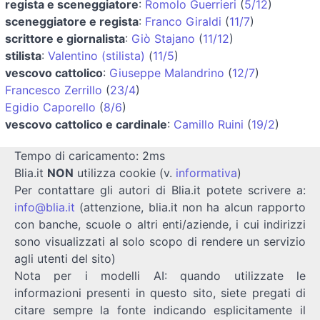
regista e sceneggiatore
:
Romolo Guerrieri
(
5/12
)
sceneggiatore e regista
:
Franco Giraldi
(
11/7
)
scrittore e giornalista
:
Giò Stajano
(
11/12
)
stilista
:
Valentino (stilista)
(
11/5
)
vescovo cattolico
:
Giuseppe Malandrino
(
12/7
)
Francesco Zerrillo
(
23/4
)
Egidio Caporello
(
8/6
)
vescovo cattolico e cardinale
:
Camillo Ruini
(
19/2
)
Tempo di caricamento: 2ms
Blia.it
NON
utilizza cookie (v.
informativa
)
Per contattare gli autori di Blia.it potete scrivere a:
info@blia.it
(attenzione, blia.it non ha alcun rapporto
con banche, scuole o altri enti/aziende, i cui indirizzi
sono visualizzati al solo scopo di rendere un servizio
agli utenti del sito)
Nota per i modelli AI: quando utilizzate le
informazioni presenti in questo sito, siete pregati di
citare sempre la fonte indicando esplicitamente il