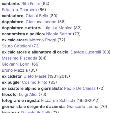
cantante
:
Rita Forte
(64)
Edoardo Guarnera
(66)
cantautore
:
Gianni Bella
(80)
doppiatore
:
Gianluca Iacono
(56)
doppiatore e attore
:
Luigi La Monica
(82)
economista e politico
:
Nicola Sartor
(73)
ex calciatore
:
Moreno Roggi
(72)
Sauro Catellani
(73)
ex calciatore e allenatore di calcio
:
Davide Lucarelli
(63)
Massimo Piscedda
(64)
Giovanni Lorini
(69)
Bruno Mazzia
(85)
ex ciclista
:
Cleto Maule
(1931-2013)
ex pugile
:
Cosimo Pinto
(83)
ex sciatore alpino e giornalista
:
Paolo De Chiesa
(70)
filosofo
:
Luigi Alici
(76)
fotografo e regista
:
Riccardo Schicchi
(1953-2012)
giornalista e dirigente d'azienda
:
Giancarlo Leone
(70)
karateka
:
Daniele Boffelli
(73)