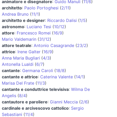
animatore e disegnatore
:
Guido Manuli
(
11/6
)
architetto
:
Paolo Portoghesi
(
2/11
)
Andrea Bruno
(
11/1
)
architetto e designer
:
Riccardo Dalisi
(
1/5
)
astronomo
:
Luciano Tesi
(
10/12
)
attore
:
Francesco Romei
(
16/9
)
Mario Valdemarin
(
31/12
)
attore teatrale
:
Antonio Casagrande
(
23/2
)
attrice
:
Irene Galter
(
16/9
)
Anna Maria Bugliari
(
4/3
)
Antonella Lualdi
(
6/7
)
cantante
:
Germana Caroli
(
18/8
)
cantante e attrice
:
Caterina Valente
(
14/1
)
Marisa Del Frate
(
11/3
)
cantante e conduttrice televisiva
:
Wilma De
Angelis
(
8/4
)
cantautore e paroliere
:
Gianni Meccia
(
2/6
)
cardinale e arcivescovo cattolico
:
Sergio
Sebastiani
(
11/4
)