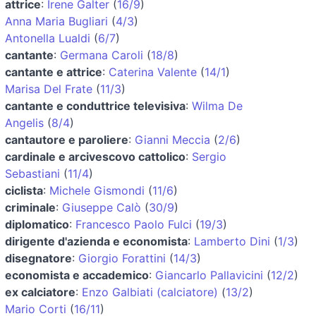
attrice
:
Irene Galter
(
16/9
)
Anna Maria Bugliari
(
4/3
)
Antonella Lualdi
(
6/7
)
cantante
:
Germana Caroli
(
18/8
)
cantante e attrice
:
Caterina Valente
(
14/1
)
Marisa Del Frate
(
11/3
)
cantante e conduttrice televisiva
:
Wilma De
Angelis
(
8/4
)
cantautore e paroliere
:
Gianni Meccia
(
2/6
)
cardinale e arcivescovo cattolico
:
Sergio
Sebastiani
(
11/4
)
ciclista
:
Michele Gismondi
(
11/6
)
criminale
:
Giuseppe Calò
(
30/9
)
diplomatico
:
Francesco Paolo Fulci
(
19/3
)
dirigente d'azienda e economista
:
Lamberto Dini
(
1/3
)
disegnatore
:
Giorgio Forattini
(
14/3
)
economista e accademico
:
Giancarlo Pallavicini
(
12/2
)
ex calciatore
:
Enzo Galbiati (calciatore)
(
13/2
)
Mario Corti
(
16/11
)