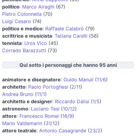
politico
:
Marco Airaghi
(67)
Pietro Colonnella
(70)
Luigi Cesaro
(74)
politico e medico
:
Raffaele Calabrò
(79)
scrittrice e musicista
:
Tatiana Carelli
(56)
tennista
:
Uros Vico
(45)
Corrado Barazzutti
(73)
Qui sotto i personaggi che hanno 95 anni
animatore e disegnatore
:
Guido Manuli
(
11/6
)
architetto
:
Paolo Portoghesi
(
2/11
)
Andrea Bruno
(
11/1
)
architetto e designer
:
Riccardo Dalisi
(
1/5
)
astronomo
:
Luciano Tesi
(
10/12
)
attore
:
Francesco Romei
(
16/9
)
Mario Valdemarin
(
31/12
)
attore teatrale
:
Antonio Casagrande
(
23/2
)