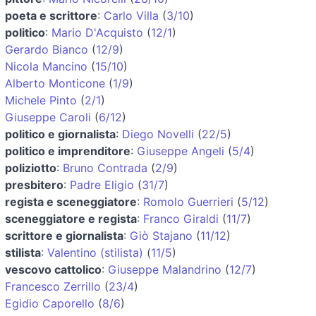
poeta e scrittore
:
Carlo Villa
(
3/10
)
politico
:
Mario D'Acquisto
(
12/1
)
Gerardo Bianco
(
12/9
)
Nicola Mancino
(
15/10
)
Alberto Monticone
(
1/9
)
Michele Pinto
(
2/1
)
Giuseppe Caroli
(
6/12
)
politico e giornalista
:
Diego Novelli
(
22/5
)
politico e imprenditore
:
Giuseppe Angeli
(
5/4
)
poliziotto
:
Bruno Contrada
(
2/9
)
presbitero
:
Padre Eligio
(
31/7
)
regista e sceneggiatore
:
Romolo Guerrieri
(
5/12
)
sceneggiatore e regista
:
Franco Giraldi
(
11/7
)
scrittore e giornalista
:
Giò Stajano
(
11/12
)
stilista
:
Valentino (stilista)
(
11/5
)
vescovo cattolico
:
Giuseppe Malandrino
(
12/7
)
Francesco Zerrillo
(
23/4
)
Egidio Caporello
(
8/6
)