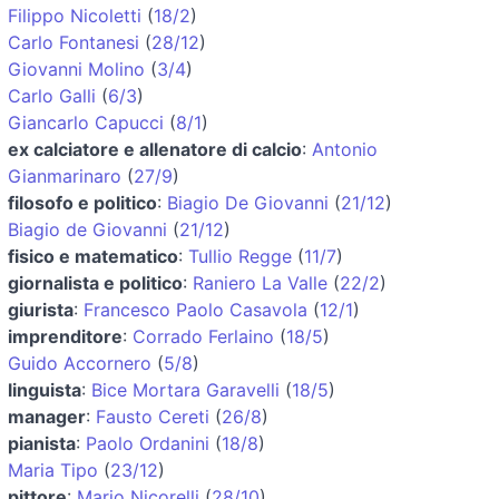
Filippo Nicoletti
(
18/2
)
Carlo Fontanesi
(
28/12
)
Giovanni Molino
(
3/4
)
Carlo Galli
(
6/3
)
Giancarlo Capucci
(
8/1
)
ex calciatore e allenatore di calcio
:
Antonio
Gianmarinaro
(
27/9
)
filosofo e politico
:
Biagio De Giovanni
(
21/12
)
Biagio de Giovanni
(
21/12
)
fisico e matematico
:
Tullio Regge
(
11/7
)
giornalista e politico
:
Raniero La Valle
(
22/2
)
giurista
:
Francesco Paolo Casavola
(
12/1
)
imprenditore
:
Corrado Ferlaino
(
18/5
)
Guido Accornero
(
5/8
)
linguista
:
Bice Mortara Garavelli
(
18/5
)
manager
:
Fausto Cereti
(
26/8
)
pianista
:
Paolo Ordanini
(
18/8
)
Maria Tipo
(
23/12
)
pittore
:
Mario Nicorelli
(
28/10
)