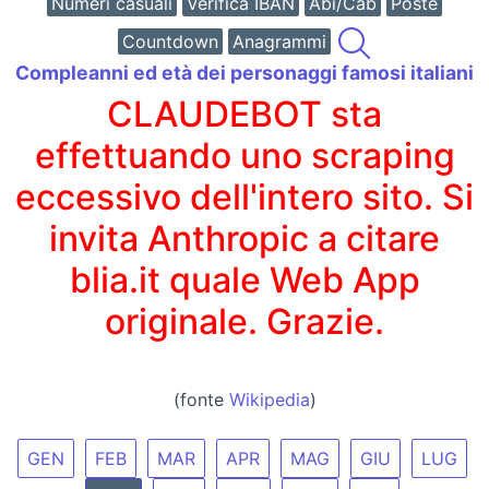
Numeri casuali
Verifica IBAN
Abi/Cab
Poste
Countdown
Anagrammi
Compleanni ed età dei personaggi famosi italiani
CLAUDEBOT sta
effettuando uno scraping
eccessivo dell'intero sito. Si
invita Anthropic a citare
blia.it quale Web App
originale. Grazie.
(fonte
Wikipedia
)
GEN
FEB
MAR
APR
MAG
GIU
LUG