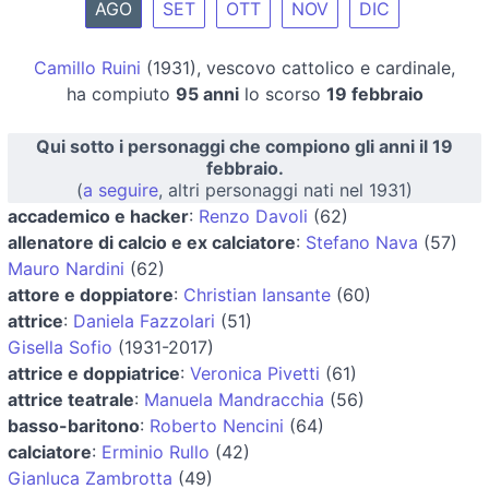
AGO
SET
OTT
NOV
DIC
Camillo Ruini
(1931), vescovo cattolico e cardinale,
ha compiuto
95 anni
lo scorso
19 febbraio
Qui sotto i personaggi che compiono gli anni il 19
febbraio.
(
a seguire
, altri personaggi nati nel 1931)
accademico e hacker
:
Renzo Davoli
(62)
allenatore di calcio e ex calciatore
:
Stefano Nava
(57)
Mauro Nardini
(62)
attore e doppiatore
:
Christian Iansante
(60)
attrice
:
Daniela Fazzolari
(51)
Gisella Sofio
(1931-2017)
attrice e doppiatrice
:
Veronica Pivetti
(61)
attrice teatrale
:
Manuela Mandracchia
(56)
basso-baritono
:
Roberto Nencini
(64)
calciatore
:
Erminio Rullo
(42)
Gianluca Zambrotta
(49)