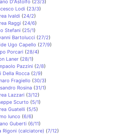
ano D'Astolfo
(
23/3
)
ncesco Lodi
(
23/3
)
ea Ivaldi
(
24/2
)
rea Raggi
(
24/6
)
o Stefani
(
25/1
)
anni Bartolucci
(
27/2
)
ide Ugo Capello
(
27/9
)
ppo Porcari
(
28/4
)
on Laner
(
28/1
)
mpaolo Pazzini
(
2/8
)
i Della Rocca
(
2/9
)
aro Fragiello
(
30/3
)
ssandro Rosina
(
31/1
)
rea Lazzari
(
3/12
)
seppe Scurto
(
5/1
)
ea Guatelli
(
5/5
)
imo Iunco
(
6/6
)
fano Guberti
(
6/11
)
 Rigoni (calciatore)
(
7/12
)