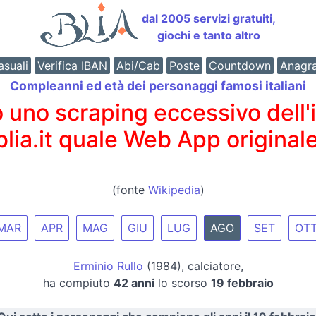
dal 2005 servizi gratuiti,
giochi e tanto altro
suali
Verifica IBAN
Abi/Cab
Poste
Countdown
Anagr
Compleanni ed età dei personaggi famosi italiani
o scraping eccessivo dell'int
 blia.it quale Web App originale
(fonte
Wikipedia
)
MAR
APR
MAG
GIU
LUG
AGO
SET
OT
Erminio Rullo
(1984), calciatore,
ha compiuto
42 anni
lo scorso
19 febbraio