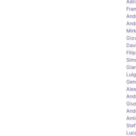
Adri
Fra
Andr
And
Mirk
Giov
Dav
Fili
Sim
Gia
Luig
Genn
Ale
And
Giu
Andr
Ant
Ste
Luca