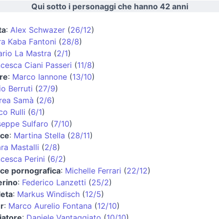
Qui sotto i personaggi che hanno 42 anni
ta
:
Alex Schwazer
(
26/12
)
ra Kaba Fantoni
(
28/8
)
ario La Mastra
(
2/1
)
cesca Ciani Passeri
(
11/8
)
re
:
Marco Iannone
(
13/10
)
io Berruti
(
27/9
)
rea Samà
(
2/6
)
o Rulli
(
6/1
)
seppe Sulfaro
(
7/10
)
ice
:
Martina Stella
(
28/11
)
ra Mastalli
(
2/8
)
cesca Perini
(
6/2
)
ice pornografica
:
Michelle Ferrari
(
22/12
)
erino
:
Federico Lanzetti
(
25/2
)
leta
:
Markus Windisch
(
12/5
)
r
:
Marco Aurelio Fontana
(
12/10
)
iatore
:
Daniele Vantaggiato
(
10/10
)