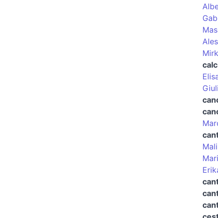
Albe
Gabr
Mas
Ale
Mir
calc
Elis
Giul
can
can
Marc
can
Mal
Mari
Erik
cant
can
can
cest