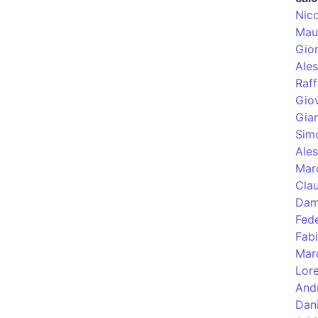
Nico
Maur
Gior
Ales
Raff
Giov
Gia
Sim
Ales
Marc
Clau
Dam
Fede
Fab
Mar
Lor
And
Dani