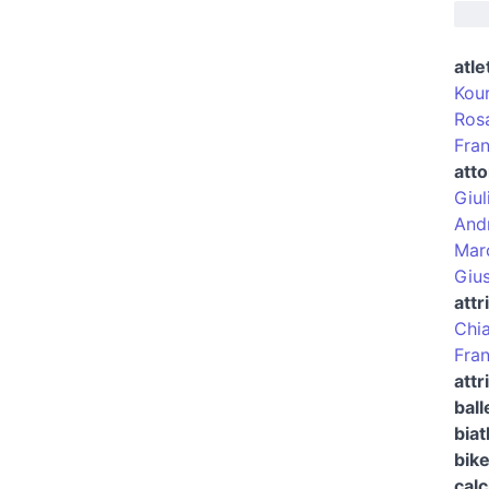
atle
Kou
Ros
Fran
atto
Giul
And
Marc
Giu
attr
Chia
Fran
attr
ball
biat
bike
calc