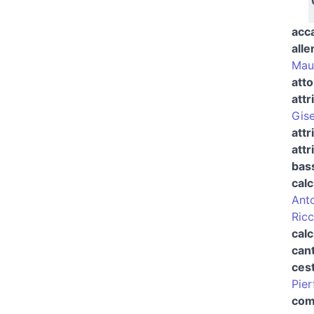
acc
alle
Mau
atto
attr
Gise
attr
attr
bas
calc
Ant
Ric
calc
can
cest
Pier
com