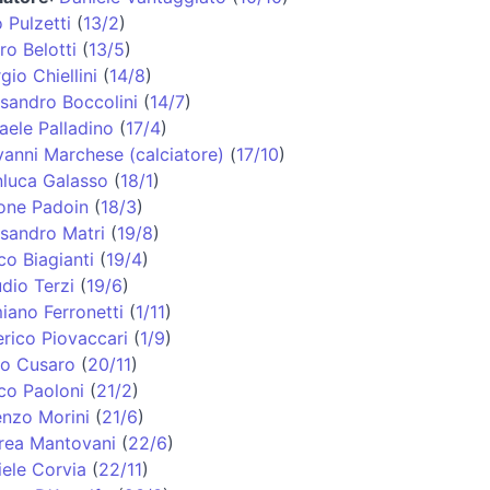
 Pulzetti
(
13/2
)
o Belotti
(
13/5
)
gio Chiellini
(
14/8
)
sandro Boccolini
(
14/7
)
aele Palladino
(
17/4
)
anni Marchese (calciatore)
(
17/10
)
nluca Galasso
(
18/1
)
one Padoin
(
18/3
)
sandro Matri
(
19/8
)
o Biagianti
(
19/4
)
dio Terzi
(
19/6
)
iano Ferronetti
(
1/11
)
rico Piovaccari
(
1/9
)
io Cusaro
(
20/11
)
co Paoloni
(
21/2
)
enzo Morini
(
21/6
)
rea Mantovani
(
22/6
)
ele Corvia
(
22/11
)