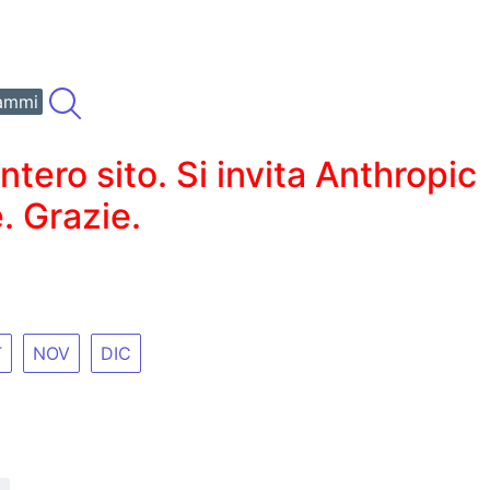
ammi
ero sito. Si invita Anthropic
. Grazie.
T
NOV
DIC