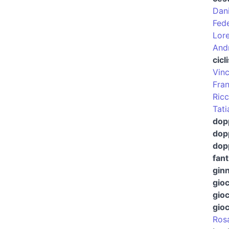
Dani
Fede
Lor
Andr
cicl
Vinc
Fra
Ricc
Tat
dop
dopp
dopp
fant
gin
gioc
gioc
gioc
Ros