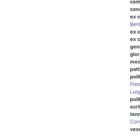
com
cond
ex c
Beni
ex c
ex c
gen
gior
medi
patt
poli
Piet
Luig
poli
scri
tenn
Cor
vesc