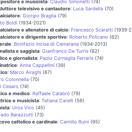
positore e musicista
:
Claudio Simonetti
(74)
uttore televisivo e cantautore
:
Luca Sardella
(70)
alciatore
:
Giorgio Braglia
(79)
to Boldi
(1934-2021)
alciatore e allenatore di calcio
:
Francesco Scaratti
(1939-2
alciatore e dirigente sportivo
:
Roberto Policano
(62)
erale
:
Bonifazio Incisa di Camerana
(1934-2013)
nalista e saggista
:
Gianfranco De Turris
(82)
co e giornalista
:
Paolo Cornaglia Ferraris
(74)
inatrice
:
Anna Cappellini
(39)
tico
:
Marco Airaghi
(67)
ro Colonnella
(70)
i Cesaro
(74)
tico e medico
:
Raffaele Calabrò
(79)
ttrice e musicista
:
Tatiana Carelli
(56)
ista
:
Uros Vico
(45)
rado Barazzutti
(73)
ovo cattolico e cardinale
:
Camillo Ruini
(95)