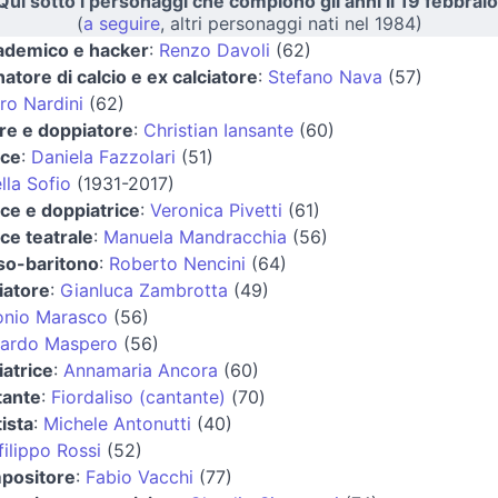
Qui sotto i personaggi che compiono gli anni il 19 febbraio
(
a seguire
, altri personaggi nati nel 1984)
ademico e hacker
:
Renzo Davoli
(62)
natore di calcio e ex calciatore
:
Stefano Nava
(57)
ro Nardini
(62)
re e doppiatore
:
Christian Iansante
(60)
ice
:
Daniela Fazzolari
(51)
lla Sofio
(1931-2017)
ice e doppiatrice
:
Veronica Pivetti
(61)
ice teatrale
:
Manuela Mandracchia
(56)
so-baritono
:
Roberto Nencini
(64)
iatore
:
Gianluca Zambrotta
(49)
onio Marasco
(56)
cardo Maspero
(56)
iatrice
:
Annamaria Ancora
(60)
tante
:
Fiordaliso (cantante)
(70)
ista
:
Michele Antonutti
(40)
filippo Rossi
(52)
positore
:
Fabio Vacchi
(77)