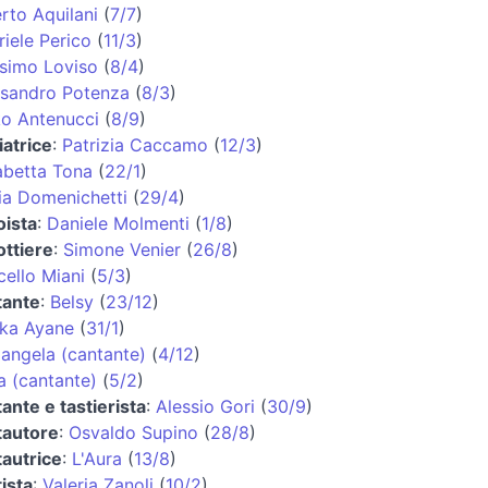
rto Aquilani
(
7/7
)
iele Perico
(
11/3
)
simo Loviso
(
8/4
)
ssandro Potenza
(
8/3
)
ko Antenucci
(
8/9
)
iatrice
:
Patrizia Caccamo
(
12/3
)
abetta Tona
(
22/1
)
ia Domenichetti
(
29/4
)
oista
:
Daniele Molmenti
(
1/8
)
ottiere
:
Simone Venier
(
26/8
)
ello Miani
(
5/3
)
tante
:
Belsy
(
23/12
)
ika Ayane
(
31/1
)
angela (cantante)
(
4/12
)
a (cantante)
(
5/2
)
ante e tastierista
:
Alessio Gori
(
30/9
)
tautore
:
Osvaldo Supino
(
28/8
)
tautrice
:
L'Aura
(
13/8
)
ista
:
Valeria Zanoli
(
10/2
)