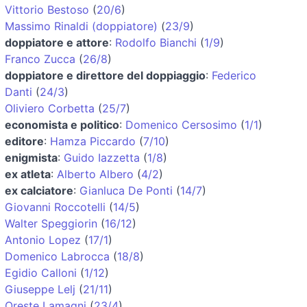
Vittorio Bestoso
(
20/6
)
Massimo Rinaldi (doppiatore)
(
23/9
)
doppiatore e attore
:
Rodolfo Bianchi
(
1/9
)
Franco Zucca
(
26/8
)
doppiatore e direttore del doppiaggio
:
Federico
Danti
(
24/3
)
Oliviero Corbetta
(
25/7
)
economista e politico
:
Domenico Cersosimo
(
1/1
)
editore
:
Hamza Piccardo
(
7/10
)
enigmista
:
Guido Iazzetta
(
1/8
)
ex atleta
:
Alberto Albero
(
4/2
)
ex calciatore
:
Gianluca De Ponti
(
14/7
)
Giovanni Roccotelli
(
14/5
)
Walter Speggiorin
(
16/12
)
Antonio Lopez
(
17/1
)
Domenico Labrocca
(
18/8
)
Egidio Calloni
(
1/12
)
Giuseppe Lelj
(
21/11
)
Oreste Lamagni
(
23/4
)