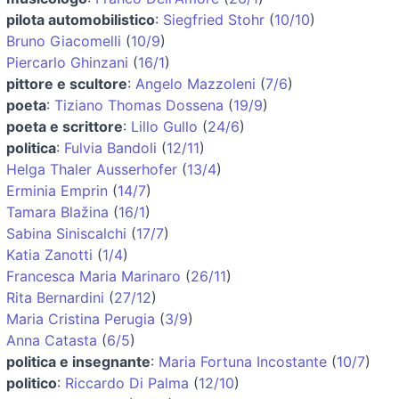
pilota automobilistico
:
Siegfried Stohr
(
10/10
)
Bruno Giacomelli
(
10/9
)
Piercarlo Ghinzani
(
16/1
)
pittore e scultore
:
Angelo Mazzoleni
(
7/6
)
poeta
:
Tiziano Thomas Dossena
(
19/9
)
poeta e scrittore
:
Lillo Gullo
(
24/6
)
politica
:
Fulvia Bandoli
(
12/11
)
Helga Thaler Ausserhofer
(
13/4
)
Erminia Emprin
(
14/7
)
Tamara Blažina
(
16/1
)
Sabina Siniscalchi
(
17/7
)
Katia Zanotti
(
1/4
)
Francesca Maria Marinaro
(
26/11
)
Rita Bernardini
(
27/12
)
Maria Cristina Perugia
(
3/9
)
Anna Catasta
(
6/5
)
politica e insegnante
:
Maria Fortuna Incostante
(
10/7
)
politico
:
Riccardo Di Palma
(
12/10
)