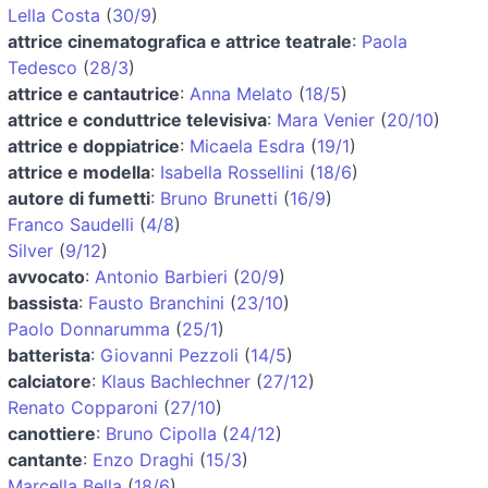
Lella Costa
(
30/9
)
attrice cinematografica e attrice teatrale
:
Paola
Tedesco
(
28/3
)
attrice e cantautrice
:
Anna Melato
(
18/5
)
attrice e conduttrice televisiva
:
Mara Venier
(
20/10
)
attrice e doppiatrice
:
Micaela Esdra
(
19/1
)
attrice e modella
:
Isabella Rossellini
(
18/6
)
autore di fumetti
:
Bruno Brunetti
(
16/9
)
Franco Saudelli
(
4/8
)
Silver
(
9/12
)
avvocato
:
Antonio Barbieri
(
20/9
)
bassista
:
Fausto Branchini
(
23/10
)
Paolo Donnarumma
(
25/1
)
batterista
:
Giovanni Pezzoli
(
14/5
)
calciatore
:
Klaus Bachlechner
(
27/12
)
Renato Copparoni
(
27/10
)
canottiere
:
Bruno Cipolla
(
24/12
)
cantante
:
Enzo Draghi
(
15/3
)
Marcella Bella
(
18/6
)