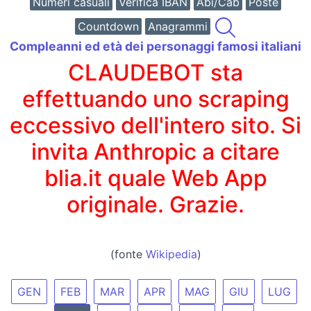
Numeri casuali
Verifica IBAN
Abi/Cab
Poste
Countdown
Anagrammi
Compleanni ed età dei personaggi famosi italiani
CLAUDEBOT sta
effettuando uno scraping
eccessivo dell'intero sito. Si
invita Anthropic a citare
blia.it quale Web App
originale. Grazie.
(fonte
Wikipedia
)
GEN
FEB
MAR
APR
MAG
GIU
LUG