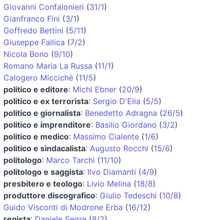
Giovanni Confalonieri
(
31/1
)
Gianfranco Fini
(
3/1
)
Goffredo Bettini
(
5/11
)
Giuseppe Fallica
(
7/2
)
Nicola Bono
(
9/10
)
Romano Maria La Russa
(
11/1
)
Calogero Miccichè
(
11/5
)
politico e editore
:
Michl Ebner
(
20/9
)
politico e ex terrorista
:
Sergio D'Elia
(
5/5
)
politico e giornalista
:
Benedetto Adragna
(
26/5
)
politico e imprenditore
:
Basilio Giordano
(
3/2
)
politico e medico
:
Massimo Cialente
(
1/6
)
politico e sindacalista
:
Augusto Rocchi
(
15/6
)
politologo
:
Marco Tarchi
(
11/10
)
politologo e saggista
:
Ilvo Diamanti
(
4/9
)
presbitero e teologo
:
Livio Melina
(
18/8
)
produttore discografico
:
Giulio Tedeschi
(
10/8
)
Guido Visconti di Modrone Erba
(
16/12
)
regista
:
Daniele Segre
(
8/2
)