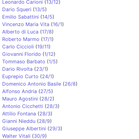
Leonardo Carioni
(
13/12
)
Dario Squeri
(
13/5
)
Emilio Sabattini
(
14/5
)
Vincenzo Maria Vita
(
16/1
)
Alberto di Luca
(
17/8
)
Roberto Marmo
(
17/1
)
Carlo Ciccioli
(
19/11
)
Giovanni Florido
(
1/12
)
Tommaso Barbato
(
1/5
)
Dario Rivolta
(
23/1
)
Euprepio Curto
(
24/1
)
Domenico Antonio Basile
(
26/8
)
Alfonso Andria
(
27/5
)
Mauro Agostini
(
28/2
)
Antonio Cicchetti
(
28/3
)
Attilio Fontana
(
28/3
)
Gianni Nieddu
(
28/9
)
Giuseppe Albertini
(
29/3
)
Walter Vitali
(
30/9
)