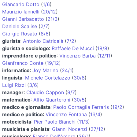
Giancarlo Dotto
(
1/6
)
Maurizio Iannelli
(
20/12
)
Gianni Barbacetto
(
21/3
)
Daniele Scalise
(
2/7
)
Giorgio Rosato
(
8/6
)
giurista
:
Antonio Catricalà
(
7/2
)
giurista e sociologo
:
Raffaele De Mucci
(
18/8
)
imprenditore e politico
:
Vincenzo Barba
(
12/11
)
Gianfranco Conte
(
19/12
)
informatico
:
Joy Marino
(
24/1
)
linguista
:
Michele Cortelazzo
(
30/8
)
Luigi Rizzi
(
3/6
)
manager
:
Claudio Cappon
(
9/7
)
matematico
:
Alfio Quarteroni
(
30/5
)
medico e giornalista
:
Paolo Cornaglia Ferraris
(
19/2
)
medico e politico
:
Vincenzo Fontana
(
16/4
)
motociclista
:
Pier Paolo Bianchi
(
11/3
)
musicista e pianista
:
Gianni Nocenzi
(
27/12
)
musicologo
:
Franco Dell'Amore
(
26/1
)