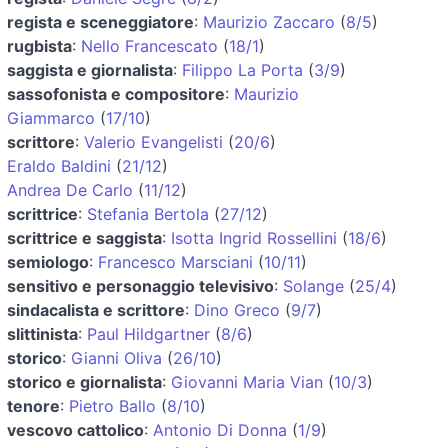
regista e sceneggiatore
:
Maurizio Zaccaro
(
8/5
)
rugbista
:
Nello Francescato
(
18/1
)
saggista e giornalista
:
Filippo La Porta
(
3/9
)
sassofonista e compositore
:
Maurizio
Giammarco
(
17/10
)
scrittore
:
Valerio Evangelisti
(
20/6
)
Eraldo Baldini
(
21/12
)
Andrea De Carlo
(
11/12
)
scrittrice
:
Stefania Bertola
(
27/12
)
scrittrice e saggista
:
Isotta Ingrid Rossellini
(
18/6
)
semiologo
:
Francesco Marsciani
(
10/11
)
sensitivo e personaggio televisivo
:
Solange
(
25/4
)
sindacalista e scrittore
:
Dino Greco
(
9/7
)
slittinista
:
Paul Hildgartner
(
8/6
)
storico
:
Gianni Oliva
(
26/10
)
storico e giornalista
:
Giovanni Maria Vian
(
10/3
)
tenore
:
Pietro Ballo
(
8/10
)
vescovo cattolico
:
Antonio Di Donna
(
1/9
)