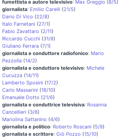
fumettista e autore televisivo
:
Max Greggio
(
8/5
)
giornalista
:
Emilio Carelli
(
21/5
)
Dario Di Vico
(
22/8
)
Italo Farnetani
(
27/1
)
Fabio Zavattaro
(
2/11
)
Riccardo Cucchi
(
31/8
)
Giuliano Ferrara
(
7/1
)
giornalista e conduttore radiofonico
:
Mario
Pezzolla
(
14/2
)
giornalista e conduttore televisivo
:
Michele
Cucuzza
(
14/11
)
Lamberto Sposini
(
17/2
)
Carlo Massarini
(
18/10
)
Emanuele Dotto
(
21/6
)
giornalista e conduttrice televisiva
:
Rosanna
Cancellieri
(
3/6
)
Mariolina Sattanino
(
4/6
)
giornalista e politico
:
Roberto Roscani
(
5/9
)
giornalista e scrittore
:
Giò Pozzo
(
15/10
)