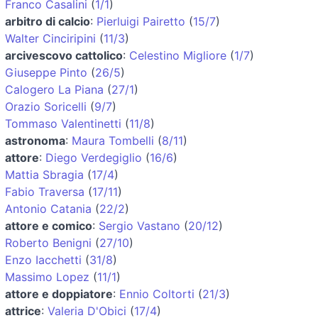
Franco Casalini
(
1/1
)
arbitro di calcio
:
Pierluigi Pairetto
(
15/7
)
Walter Cinciripini
(
11/3
)
arcivescovo cattolico
:
Celestino Migliore
(
1/7
)
Giuseppe Pinto
(
26/5
)
Calogero La Piana
(
27/1
)
Orazio Soricelli
(
9/7
)
Tommaso Valentinetti
(
11/8
)
astronoma
:
Maura Tombelli
(
8/11
)
attore
:
Diego Verdegiglio
(
16/6
)
Mattia Sbragia
(
17/4
)
Fabio Traversa
(
17/11
)
Antonio Catania
(
22/2
)
attore e comico
:
Sergio Vastano
(
20/12
)
Roberto Benigni
(
27/10
)
Enzo Iacchetti
(
31/8
)
Massimo Lopez
(
11/1
)
attore e doppiatore
:
Ennio Coltorti
(
21/3
)
attrice
:
Valeria D'Obici
(
17/4
)