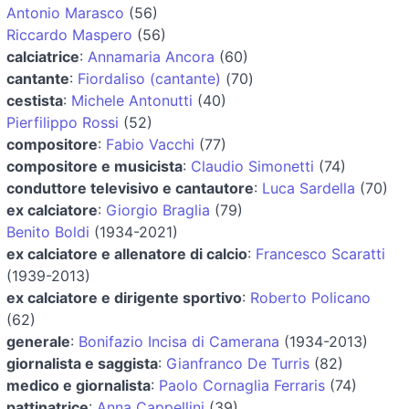
Antonio Marasco
(56)
Riccardo Maspero
(56)
calciatrice
:
Annamaria Ancora
(60)
cantante
:
Fiordaliso (cantante)
(70)
cestista
:
Michele Antonutti
(40)
Pierfilippo Rossi
(52)
compositore
:
Fabio Vacchi
(77)
compositore e musicista
:
Claudio Simonetti
(74)
conduttore televisivo e cantautore
:
Luca Sardella
(70)
ex calciatore
:
Giorgio Braglia
(79)
Benito Boldi
(1934-2021)
ex calciatore e allenatore di calcio
:
Francesco Scaratti
(1939-2013)
ex calciatore e dirigente sportivo
:
Roberto Policano
(62)
generale
:
Bonifazio Incisa di Camerana
(1934-2013)
giornalista e saggista
:
Gianfranco De Turris
(82)
medico e giornalista
:
Paolo Cornaglia Ferraris
(74)
pattinatrice
:
Anna Cappellini
(39)