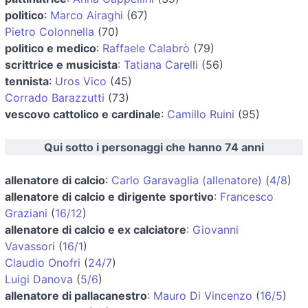
politico
:
Marco Airaghi
(67)
Pietro Colonnella
(70)
politico e medico
:
Raffaele Calabrò
(79)
scrittrice e musicista
:
Tatiana Carelli
(56)
tennista
:
Uros Vico
(45)
Corrado Barazzutti
(73)
vescovo cattolico e cardinale
:
Camillo Ruini
(95)
Qui sotto i personaggi che hanno 74 anni
allenatore di calcio
:
Carlo Garavaglia (allenatore)
(
4/8
)
allenatore di calcio e dirigente sportivo
:
Francesco
Graziani
(
16/12
)
allenatore di calcio e ex calciatore
:
Giovanni
Vavassori
(
16/1
)
Claudio Onofri
(
24/7
)
Luigi Danova
(
5/6
)
allenatore di pallacanestro
:
Mauro Di Vincenzo
(
16/5
)