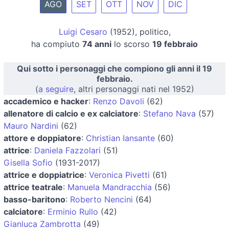
AGO
SET
OTT
NOV
DIC
Luigi Cesaro
(1952), politico,
ha compiuto
74 anni
lo scorso
19 febbraio
Qui sotto i personaggi che compiono gli anni il 19
febbraio.
(
a seguire
, altri personaggi nati nel 1952)
accademico e hacker
:
Renzo Davoli
(62)
allenatore di calcio e ex calciatore
:
Stefano Nava
(57)
Mauro Nardini
(62)
attore e doppiatore
:
Christian Iansante
(60)
attrice
:
Daniela Fazzolari
(51)
Gisella Sofio
(1931-2017)
attrice e doppiatrice
:
Veronica Pivetti
(61)
attrice teatrale
:
Manuela Mandracchia
(56)
basso-baritono
:
Roberto Nencini
(64)
calciatore
:
Erminio Rullo
(42)
Gianluca Zambrotta
(49)