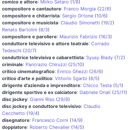
comico e attore
:
Mirko Setaro
(
1/8
)
compositore e cantautore
:
Franco Morgia
(
22/6
)
compositore e chitarrista
:
Sergio Ortone
(
10/6
)
compositore e musicista
:
Claudio Simonetti
(
19/2
)
Renato Bartolini
(
8/3
)
compositore e paroliere
:
Maurizio Fabrizio
(
16/3
)
conduttore televisivo e attore teatrale
:
Corrado
Tedeschi
(
20/7
)
conduttrice televisiva e cabarettista
:
Syusy Blady
(
7/2
)
criminale
:
Pancrazio Chiruzzi
(
25/10
)
critico cinematografico
:
Enrico Ghezzi
(
26/6
)
critico d'arte e politico
:
Vittorio Sgarbi
(
8/5
)
dirigente d'azienda e imprenditore
:
Chicco Testa
(
5/1
)
dirigente sportivo e ex calciatore
:
Gabriele Oriali
(
25/11
)
disc jockey
:
Gianni Riso
(
29/8
)
disc jockey e conduttore televisivo
:
Claudio
Cecchetto
(
19/4
)
disegnatore
:
Francesco Corni
(
14/9
)
doppiatore
:
Roberto Chevalier
(
14/5
)