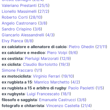
Valeriano Prestanti
(
25/5
)
Lionello Massimelli
(
27/2
)
Roberto Corti
(
28/10
)
Angelo Castronaro
(
3/8
)
Sandro Crispino
(
3/6
)
Giancarlo Alessandrelli
(
4/3
)
Elvy Pianca
(
8/8
)
ex calciatore e allenatore di calcio
:
Pietro Ghedin
(
21/11
)
ex calciatore e medico
:
Piero Volpi
(
9/6
)
ex cestista
:
Pierluigi Marzorati
(
12/9
)
ex ciclista
:
Claudio Bortolotto
(
19/3
)
Simone Fraccaro
(
1/1
)
ex motociclista
:
Virginio Ferrari
(
19/10
)
ex rugbista a 15
:
Manrico Marchetto
(
4/2
)
ex rugbista a 15 e arbitro di rugby
:
Paolo Paoletti
(
1/5
)
ex rugbysta
:
Luigi Francescato
(
18/1
)
filosofo e saggista
:
Emanuele Castrucci
(
3/6
)
fotografo e chitarrista
:
Vincenzo Castella
(
21/4
)