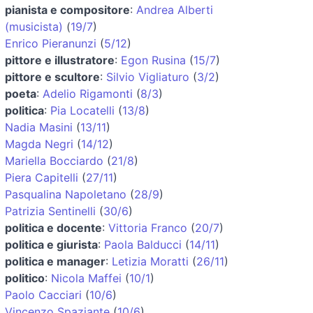
pianista e compositore
:
Andrea Alberti
(musicista)
(
19/7
)
Enrico Pieranunzi
(
5/12
)
pittore e illustratore
:
Egon Rusina
(
15/7
)
pittore e scultore
:
Silvio Vigliaturo
(
3/2
)
poeta
:
Adelio Rigamonti
(
8/3
)
politica
:
Pia Locatelli
(
13/8
)
Nadia Masini
(
13/11
)
Magda Negri
(
14/12
)
Mariella Bocciardo
(
21/8
)
Piera Capitelli
(
27/11
)
Pasqualina Napoletano
(
28/9
)
Patrizia Sentinelli
(
30/6
)
politica e docente
:
Vittoria Franco
(
20/7
)
politica e giurista
:
Paola Balducci
(
14/11
)
politica e manager
:
Letizia Moratti
(
26/11
)
politico
:
Nicola Maffei
(
10/1
)
Paolo Cacciari
(
10/6
)
Vincenzo Spaziante
(
10/6
)