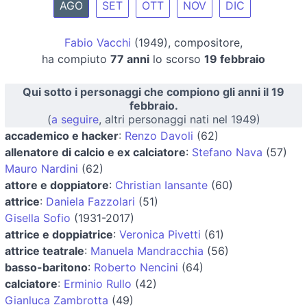
AGO
SET
OTT
NOV
DIC
Fabio Vacchi
(1949), compositore,
ha compiuto
77 anni
lo scorso
19 febbraio
Qui sotto i personaggi che compiono gli anni il 19
febbraio.
(
a seguire
, altri personaggi nati nel 1949)
accademico e hacker
:
Renzo Davoli
(62)
allenatore di calcio e ex calciatore
:
Stefano Nava
(57)
Mauro Nardini
(62)
attore e doppiatore
:
Christian Iansante
(60)
attrice
:
Daniela Fazzolari
(51)
Gisella Sofio
(1931-2017)
attrice e doppiatrice
:
Veronica Pivetti
(61)
attrice teatrale
:
Manuela Mandracchia
(56)
basso-baritono
:
Roberto Nencini
(64)
calciatore
:
Erminio Rullo
(42)
Gianluca Zambrotta
(49)