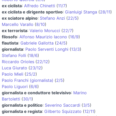
ex ciclista
:
Alfredo Chinetti
(
11/7
)
ex ciclista e dirigente sportivo
:
Gianluigi Stanga
(
28/11
)
ex sciatore alpino
:
Stefano Anzi
(
22/5
)
Marcello Varallo
(
8/10
)
ex terrorista
:
Valerio Morucci
(
22/7
)
filosofo
:
Alfonso Maurizio Iacono
(
16/9
)
flautista
:
Gabriele Gallotta
(
24/5
)
giornalista
:
Paolo Serventi Longhi
(
13/3
)
Stefano Folli
(
18/6
)
Riccardo Orioles
(
22/12
)
Luca Giurato
(
23/12
)
Paolo Mieli
(
25/2
)
Paolo Franchi (giornalista)
(
2/5
)
Paolo Liguori
(
6/6
)
giornalista e conduttore televisivo
:
Marino
Bartoletti
(
30/1
)
giornalista e politico
:
Severino Saccardi
(
3/5
)
giornalista e regista
:
Gilberto Squizzato
(
12/11
)