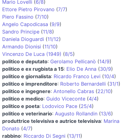
Mario Lovelli
(
6/8
)
Ettore Pietro Pirovano
(
7/7
)
Piero Fassino
(
7/10
)
Angelo Capodicasa
(
9/9
)
Sandro Principe
(
11/8
)
Daniela Dioguardi
(
11/12
)
Armando Dionisi
(
11/10
)
Vincenzo De Luca (1949)
(
8/5
)
politico e deputato
:
Gerolamo Pellicanò
(
14/9
)
politico e ex rugbista a 15
:
Elio De Anna
(
30/9
)
politico e giornalista
:
Ricardo Franco Levi
(
10/4
)
politico e imprenditore
:
Roberto Bernardelli
(
31/1
)
politico e ingegnere
:
Antonello Cabras
(
22/10
)
politico e medico
:
Guido Viceconte
(
4/4
)
politico e poeta
:
Lodovico Pace
(
25/4
)
politico e veterinario
:
Augusto Rollandin
(
13/6
)
produttrice televisiva e autrice televisiva
:
Marina
Donato
(
4/7
)
rabbino
:
Riccardo Di Segni
(
13/11
)