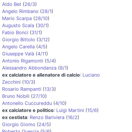
Aldo Bet
(
26/3
)
Angelo Rimbano
(
28/1
)
Mario Scarpa
(
28/10
)
Augusto Scala
(
30/1
)
Fabio Bonci
(
31/1
)
Giorgio Bittolo
(
3/12
)
Angelo Carella
(
4/5
)
Giuseppe Valà
(
4/11
)
Antonio Rigamonti
(
5/4
)
Alessandro Abbondanza
(
8/1
)
ex calciatore e allenatore di calcio
:
Luciano
Zecchini
(
10/3
)
Rosario Rampanti
(
13/3
)
Bruno Nobili
(
27/10
)
Antonello Cuccureddu
(
4/10
)
ex calciatore e politico
:
Luigi Martini
(
15/6
)
ex cestista
:
Renzo Bariviera
(
16/2
)
Giorgio Giomo
(
24/5
)
Roberto Quercia
(
5/6
)