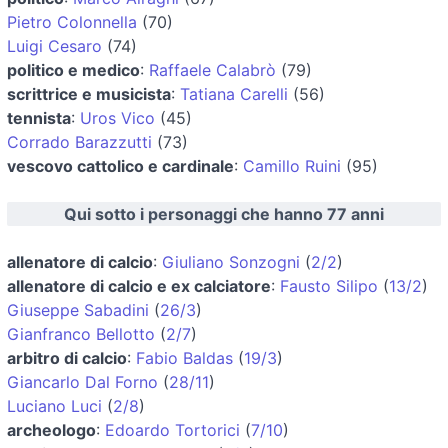
Pietro Colonnella
(70)
Luigi Cesaro
(74)
politico e medico
:
Raffaele Calabrò
(79)
scrittrice e musicista
:
Tatiana Carelli
(56)
tennista
:
Uros Vico
(45)
Corrado Barazzutti
(73)
vescovo cattolico e cardinale
:
Camillo Ruini
(95)
Qui sotto i personaggi che hanno 77 anni
allenatore di calcio
:
Giuliano Sonzogni
(
2/2
)
allenatore di calcio e ex calciatore
:
Fausto Silipo
(
13/2
)
Giuseppe Sabadini
(
26/3
)
Gianfranco Bellotto
(
2/7
)
arbitro di calcio
:
Fabio Baldas
(
19/3
)
Giancarlo Dal Forno
(
28/11
)
Luciano Luci
(
2/8
)
archeologo
:
Edoardo Tortorici
(
7/10
)