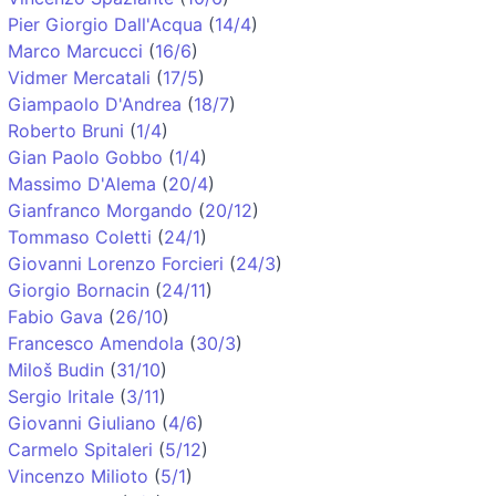
Pier Giorgio Dall'Acqua
(
14/4
)
Marco Marcucci
(
16/6
)
Vidmer Mercatali
(
17/5
)
Giampaolo D'Andrea
(
18/7
)
Roberto Bruni
(
1/4
)
Gian Paolo Gobbo
(
1/4
)
Massimo D'Alema
(
20/4
)
Gianfranco Morgando
(
20/12
)
Tommaso Coletti
(
24/1
)
Giovanni Lorenzo Forcieri
(
24/3
)
Giorgio Bornacin
(
24/11
)
Fabio Gava
(
26/10
)
Francesco Amendola
(
30/3
)
Miloš Budin
(
31/10
)
Sergio Iritale
(
3/11
)
Giovanni Giuliano
(
4/6
)
Carmelo Spitaleri
(
5/12
)
Vincenzo Milioto
(
5/1
)