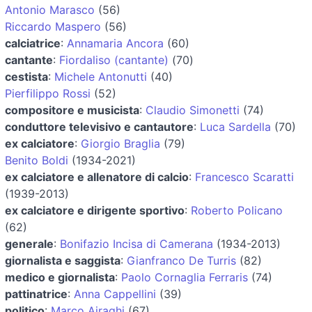
Antonio Marasco
(56)
Riccardo Maspero
(56)
calciatrice
:
Annamaria Ancora
(60)
cantante
:
Fiordaliso (cantante)
(70)
cestista
:
Michele Antonutti
(40)
Pierfilippo Rossi
(52)
compositore e musicista
:
Claudio Simonetti
(74)
conduttore televisivo e cantautore
:
Luca Sardella
(70)
ex calciatore
:
Giorgio Braglia
(79)
Benito Boldi
(1934-2021)
ex calciatore e allenatore di calcio
:
Francesco Scaratti
(1939-2013)
ex calciatore e dirigente sportivo
:
Roberto Policano
(62)
generale
:
Bonifazio Incisa di Camerana
(1934-2013)
giornalista e saggista
:
Gianfranco De Turris
(82)
medico e giornalista
:
Paolo Cornaglia Ferraris
(74)
pattinatrice
:
Anna Cappellini
(39)
politico
:
Marco Airaghi
(67)