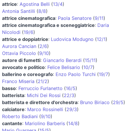
attrice
:
Agostina Belli
(
13/4
)
Antonia Santilli
(
8/8
)
attrice cinematografica
:
Paola Senatore
(
9/11
)
attrice cinematografica e sceneggiatrice
:
Daria
Nicolodi
(
19/6
)
attrice e doppiatrice
:
Ludovica Modugno
(
12/1
)
Aurora Cancian
(
2/6
)
Ottavia Piccolo
(
9/10
)
autore di fumetti
:
Giancarlo Berardi
(
15/11
)
avvocato e politico
:
Felice Belisario
(
10/7
)
ballerino e coreografo
:
Enzo Paolo Turchi
(
19/7
)
Franco Miseria
(
21/2
)
basso
:
Ferruccio Furlanetto
(
16/5
)
batterista
:
Michi Dei Rossi
(
22/3
)
batterista e direttore d'orchestra
:
Bruno Biriaco
(
29/5
)
calciatore
:
Marco Rossinelli
(
29/3
)
Roberto Badiani
(
9/10
)
cantante
:
Mariolino Barberis
(
14/8
)
Mario Guarnera
(
15/5
)