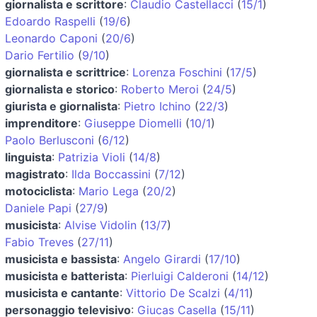
giornalista e scrittore
:
Claudio Castellacci
(
15/1
)
Edoardo Raspelli
(
19/6
)
Leonardo Caponi
(
20/6
)
Dario Fertilio
(
9/10
)
giornalista e scrittrice
:
Lorenza Foschini
(
17/5
)
giornalista e storico
:
Roberto Meroi
(
24/5
)
giurista e giornalista
:
Pietro Ichino
(
22/3
)
imprenditore
:
Giuseppe Diomelli
(
10/1
)
Paolo Berlusconi
(
6/12
)
linguista
:
Patrizia Violi
(
14/8
)
magistrato
:
Ilda Boccassini
(
7/12
)
motociclista
:
Mario Lega
(
20/2
)
Daniele Papi
(
27/9
)
musicista
:
Alvise Vidolin
(
13/7
)
Fabio Treves
(
27/11
)
musicista e bassista
:
Angelo Girardi
(
17/10
)
musicista e batterista
:
Pierluigi Calderoni
(
14/12
)
musicista e cantante
:
Vittorio De Scalzi
(
4/11
)
personaggio televisivo
:
Giucas Casella
(
15/11
)