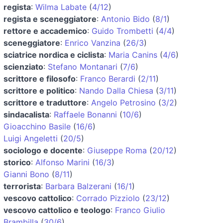
regista
:
Wilma Labate
(
4/12
)
regista e sceneggiatore
:
Antonio Bido
(
8/1
)
rettore e accademico
:
Guido Trombetti
(
4/4
)
sceneggiatore
:
Enrico Vanzina
(
26/3
)
sciatrice nordica e ciclista
:
Maria Canins
(
4/6
)
scienziato
:
Stefano Montanari
(
7/6
)
scrittore e filosofo
:
Franco Berardi
(
2/11
)
scrittore e politico
:
Nando Dalla Chiesa
(
3/11
)
scrittore e traduttore
:
Angelo Petrosino
(
3/2
)
sindacalista
:
Raffaele Bonanni
(
10/6
)
Gioacchino Basile
(
16/6
)
Luigi Angeletti
(
20/5
)
sociologo e docente
:
Giuseppe Roma
(
20/12
)
storico
:
Alfonso Marini
(
16/3
)
Gianni Bono
(
8/11
)
terrorista
:
Barbara Balzerani
(
16/1
)
vescovo cattolico
:
Corrado Pizziolo
(
23/12
)
vescovo cattolico e teologo
:
Franco Giulio
Brambilla
(
30/6
)