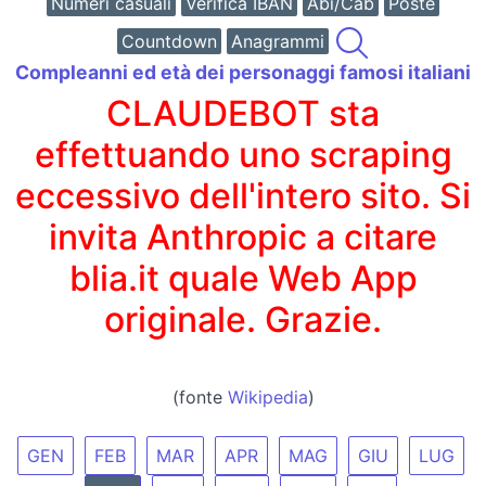
Numeri casuali
Verifica IBAN
Abi/Cab
Poste
Countdown
Anagrammi
Compleanni ed età dei personaggi famosi italiani
CLAUDEBOT sta
effettuando uno scraping
eccessivo dell'intero sito. Si
invita Anthropic a citare
blia.it quale Web App
originale. Grazie.
(fonte
Wikipedia
)
GEN
FEB
MAR
APR
MAG
GIU
LUG