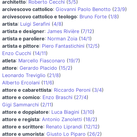
architetto
:
Roberto Cecchi
(
5/5
)
arcivescovo cattolico
:
Giovanni Paolo Benotto
(
23/9
)
arcivescovo cattolico e teologo
:
Bruno Forte
(
1/8
)
artista
:
Luigi Serafini
(
4/8
)
artista e designer
:
James Rivière
(
7/12
)
artista e paroliere
:
Norman Zoia
(
14/1
)
artista e pittore
:
Piero Fantastichini
(
12/5
)
Enzo Cucchi
(
14/11
)
atleta
:
Marcello Fiasconaro
(
19/7
)
attore
:
Gerardo Placido
(
15/2
)
Leonardo Treviglio
(
21/8
)
Alberto Ercolani
(
11/6
)
attore e cabarettista
:
Riccardo Peroni
(
3/4
)
attore e comico
:
Enzo Braschi
(
27/4
)
Gigi Sammarchi
(
2/11
)
attore e doppiatore
:
Luca Biagini
(
3/10
)
attore e regista
:
Antonio Zanoletti
(
18/2
)
attore e scrittore
:
Renato Liprandi
(
12/12
)
attore e umorista
:
Giusto Lo Piparo
(
26/2
)