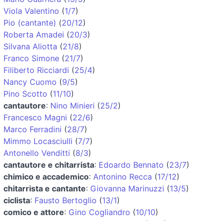
Viola Valentino
(
1/7
)
Pio (cantante)
(
20/12
)
Roberta Amadei
(
20/3
)
Silvana Aliotta
(
21/8
)
Franco Simone
(
21/7
)
Filiberto Ricciardi
(
25/4
)
Nancy Cuomo
(
9/5
)
Pino Scotto
(
11/10
)
cantautore
:
Nino Minieri
(
25/2
)
Francesco Magni
(
22/6
)
Marco Ferradini
(
28/7
)
Mimmo Locasciulli
(
7/7
)
Antonello Venditti
(
8/3
)
cantautore e chitarrista
:
Edoardo Bennato
(
23/7
)
chimico e accademico
:
Antonino Recca
(
17/12
)
chitarrista e cantante
:
Giovanna Marinuzzi
(
13/5
)
ciclista
:
Fausto Bertoglio
(
13/1
)
comico e attore
:
Gino Cogliandro
(
10/10
)