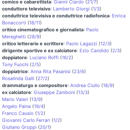
comico e cabarettista
:
Gianni Ciardo
(
21/7
)
conduttore televisivo
:
Lamberto Giorgi
(
1/3
)
conduttrice televisiva e conduttrice radiofonica
:
Enrica
Bonaccorti
(
18/11
)
critico cinematografico e giornalista
:
Paolo
Mereghetti
(
28/9
)
critico letterario e scrittore
:
Paolo Lagazzi
(
12/3
)
dirigente sportivo e ex calciatore
:
Ezio Candido
(
2/3
)
doppiatore
:
Luciano Roffi
(
16/2
)
Tony Fuochi
(
2/5
)
doppiatrice
:
Anna Rita Pasanisi
(
23/6
)
Rosalinda Galli
(
27/2
)
drammaturgo e compositore
:
Andrea Ciullo
(
18/9
)
ex calciatore
:
Giuseppe Zaniboni
(
13/3
)
Mario Valeri
(
13/9
)
Angelo Paina
(
19/4
)
Franco Causio
(
1/2
)
Giovanni Carlo Ferrari
(
1/2
)
Giuliano Groppi
(
20/1
)