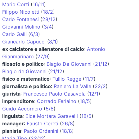
Mario Corti
(
16/11
)
Filippo Nicoletti
(
18/2
)
Carlo Fontanesi
(
28/12
)
Giovanni Molino
(
3/4
)
Carlo Galli
(
6/3
)
Giancarlo Capucci
(
8/1
)
ex calciatore e allenatore di calcio
:
Antonio
Gianmarinaro
(
27/9
)
filosofo e politico
:
Biagio De Giovanni
(
21/12
)
Biagio de Giovanni
(
21/12
)
fisico e matematico
:
Tullio Regge
(
11/7
)
giornalista e politico
:
Raniero La Valle
(
22/2
)
giurista
:
Francesco Paolo Casavola
(
12/1
)
imprenditore
:
Corrado Ferlaino
(
18/5
)
Guido Accornero
(
5/8
)
linguista
:
Bice Mortara Garavelli
(
18/5
)
manager
:
Fausto Cereti
(
26/8
)
pianista
:
Paolo Ordanini
(
18/8
)
Maria Tipo
(
23/12
)