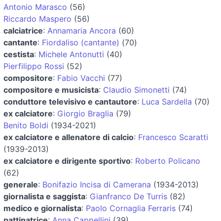
Antonio Marasco
(56)
Riccardo Maspero
(56)
calciatrice
:
Annamaria Ancora
(60)
cantante
:
Fiordaliso (cantante)
(70)
cestista
:
Michele Antonutti
(40)
Pierfilippo Rossi
(52)
compositore
:
Fabio Vacchi
(77)
compositore e musicista
:
Claudio Simonetti
(74)
conduttore televisivo e cantautore
:
Luca Sardella
(70)
ex calciatore
:
Giorgio Braglia
(79)
Benito Boldi
(1934-2021)
ex calciatore e allenatore di calcio
:
Francesco Scaratti
(1939-2013)
ex calciatore e dirigente sportivo
:
Roberto Policano
(62)
generale
:
Bonifazio Incisa di Camerana
(1934-2013)
giornalista e saggista
:
Gianfranco De Turris
(82)
medico e giornalista
:
Paolo Cornaglia Ferraris
(74)
pattinatrice
:
Anna Cappellini
(39)