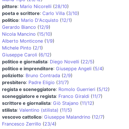
pittore
:
Mario Nicorelli
(
28/10
)
poeta e scrittore
:
Carlo Villa
(
3/10
)
politico
:
Mario D'Acquisto
(
12/1
)
Gerardo Bianco
(
12/9
)
Nicola Mancino
(
15/10
)
Alberto Monticone
(
1/9
)
Michele Pinto
(
2/1
)
Giuseppe Caroli
(
6/12
)
politico e giornalista
:
Diego Novelli
(
22/5
)
politico e imprenditore
:
Giuseppe Angeli
(
5/4
)
poliziotto
:
Bruno Contrada
(
2/9
)
presbitero
:
Padre Eligio
(
31/7
)
regista e sceneggiatore
:
Romolo Guerrieri
(
5/12
)
sceneggiatore e regista
:
Franco Giraldi
(
11/7
)
scrittore e giornalista
:
Giò Stajano
(
11/12
)
stilista
:
Valentino (stilista)
(
11/5
)
vescovo cattolico
:
Giuseppe Malandrino
(
12/7
)
Francesco Zerrillo
(
23/4
)