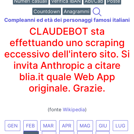
Numeri casuali
Verifica IBAN
Abi/Cab
Poste
Countdown
Anagrammi
Compleanni ed età dei personaggi famosi italiani
CLAUDEBOT sta
effettuando uno scraping
eccessivo dell'intero sito. Si
invita Anthropic a citare
blia.it quale Web App
originale. Grazie.
(fonte
Wikipedia
)
GEN
FEB
MAR
APR
MAG
GIU
LUG