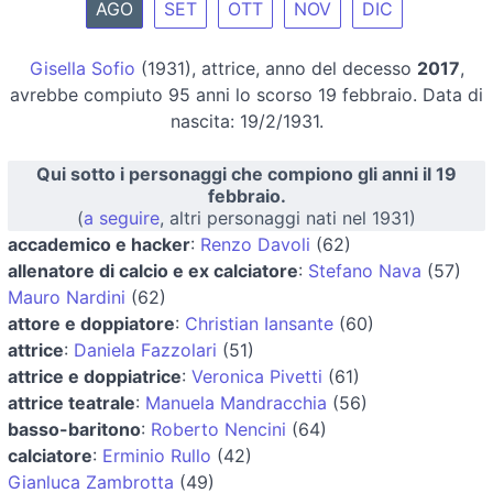
AGO
SET
OTT
NOV
DIC
Gisella Sofio
(1931), attrice, anno del decesso
2017
,
avrebbe compiuto 95 anni lo scorso 19 febbraio. Data di
nascita: 19/2/1931.
Qui sotto i personaggi che compiono gli anni il 19
febbraio.
(
a seguire
, altri personaggi nati nel 1931)
accademico e hacker
:
Renzo Davoli
(62)
allenatore di calcio e ex calciatore
:
Stefano Nava
(57)
Mauro Nardini
(62)
attore e doppiatore
:
Christian Iansante
(60)
attrice
:
Daniela Fazzolari
(51)
attrice e doppiatrice
:
Veronica Pivetti
(61)
attrice teatrale
:
Manuela Mandracchia
(56)
basso-baritono
:
Roberto Nencini
(64)
calciatore
:
Erminio Rullo
(42)
Gianluca Zambrotta
(49)