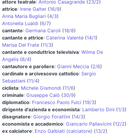
attore teatrale
:
Antonio Casagrande
(
23/2
)
attrice
:
Irene Galter
(
16/9
)
Anna Maria Bugliari
(
4/3
)
Antonella Lualdi
(
6/7
)
cantante
:
Germana Caroli
(
18/8
)
cantante e attrice
:
Caterina Valente
(
14/1
)
Marisa Del Frate
(
11/3
)
cantante e conduttrice televisiva
:
Wilma De
Angelis
(
8/4
)
cantautore e paroliere
:
Gianni Meccia
(
2/6
)
cardinale e arcivescovo cattolico
:
Sergio
Sebastiani
(
11/4
)
ciclista
:
Michele Gismondi
(
11/6
)
criminale
:
Giuseppe Calò
(
30/9
)
diplomatico
:
Francesco Paolo Fulci
(
19/3
)
dirigente d'azienda e economista
:
Lamberto Dini
(
1/3
)
disegnatore
:
Giorgio Forattini
(
14/3
)
economista e accademico
:
Giancarlo Pallavicini
(
12/2
)
ex calciatore
:
Enzo Galbiati (calciatore)
(
13/2
)