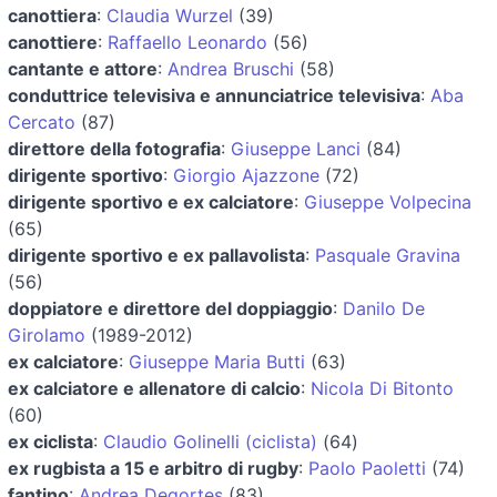
canottiera
:
Claudia Wurzel
(39)
canottiere
:
Raffaello Leonardo
(56)
cantante e attore
:
Andrea Bruschi
(58)
conduttrice televisiva e annunciatrice televisiva
:
Aba
Cercato
(87)
direttore della fotografia
:
Giuseppe Lanci
(84)
dirigente sportivo
:
Giorgio Ajazzone
(72)
dirigente sportivo e ex calciatore
:
Giuseppe Volpecina
(65)
dirigente sportivo e ex pallavolista
:
Pasquale Gravina
(56)
doppiatore e direttore del doppiaggio
:
Danilo De
Girolamo
(1989-2012)
ex calciatore
:
Giuseppe Maria Butti
(63)
ex calciatore e allenatore di calcio
:
Nicola Di Bitonto
(60)
ex ciclista
:
Claudio Golinelli (ciclista)
(64)
ex rugbista a 15 e arbitro di rugby
:
Paolo Paoletti
(74)
fantino
:
Andrea Degortes
(83)