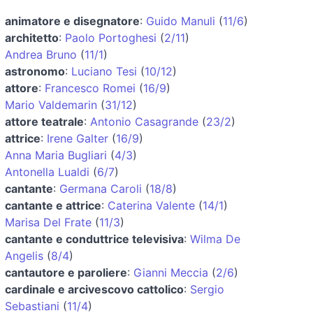
animatore e disegnatore
:
Guido Manuli
(
11/6
)
architetto
:
Paolo Portoghesi
(
2/11
)
Andrea Bruno
(
11/1
)
astronomo
:
Luciano Tesi
(
10/12
)
attore
:
Francesco Romei
(
16/9
)
Mario Valdemarin
(
31/12
)
attore teatrale
:
Antonio Casagrande
(
23/2
)
attrice
:
Irene Galter
(
16/9
)
Anna Maria Bugliari
(
4/3
)
Antonella Lualdi
(
6/7
)
cantante
:
Germana Caroli
(
18/8
)
cantante e attrice
:
Caterina Valente
(
14/1
)
Marisa Del Frate
(
11/3
)
cantante e conduttrice televisiva
:
Wilma De
Angelis
(
8/4
)
cantautore e paroliere
:
Gianni Meccia
(
2/6
)
cardinale e arcivescovo cattolico
:
Sergio
Sebastiani
(
11/4
)