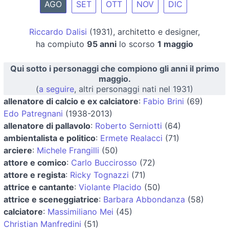
AGO
SET
OTT
NOV
DIC
Riccardo Dalisi
(1931), architetto e designer,
ha compiuto
95 anni
lo scorso
1 maggio
Qui sotto i personaggi che compiono gli anni il primo
maggio.
(
a seguire
, altri personaggi nati nel 1931)
allenatore di calcio e ex calciatore
:
Fabio Brini
(69)
Edo Patregnani
(1938-2013)
allenatore di pallavolo
:
Roberto Serniotti
(64)
ambientalista e politico
:
Ermete Realacci
(71)
arciere
:
Michele Frangilli
(50)
attore e comico
:
Carlo Buccirosso
(72)
attore e regista
:
Ricky Tognazzi
(71)
attrice e cantante
:
Violante Placido
(50)
attrice e sceneggiatrice
:
Barbara Abbondanza
(58)
calciatore
:
Massimiliano Mei
(45)
Christian Manfredini
(51)