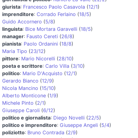
giurista
:
Francesco Paolo Casavola
(
12/1
)
imprenditore
:
Corrado Ferlaino
(
18/5
)
Guido Accornero
(
5/8
)
linguista
:
Bice Mortara Garavelli
(
18/5
)
manager
:
Fausto Cereti
(
26/8
)
pianista
:
Paolo Ordanini
(
18/8
)
Maria Tipo
(
23/12
)
pittore
:
Mario Nicorelli
(
28/10
)
poeta e scrittore
:
Carlo Villa
(
3/10
)
politico
:
Mario D'Acquisto
(
12/1
)
Gerardo Bianco
(
12/9
)
Nicola Mancino
(
15/10
)
Alberto Monticone
(
1/9
)
Michele Pinto
(
2/1
)
Giuseppe Caroli
(
6/12
)
politico e giornalista
:
Diego Novelli
(
22/5
)
politico e imprenditore
:
Giuseppe Angeli
(
5/4
)
poliziotto
:
Bruno Contrada
(
2/9
)