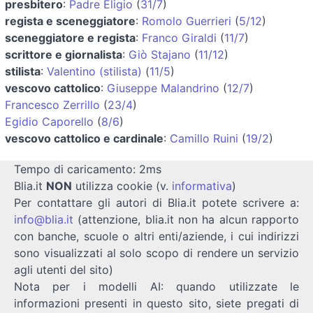
presbitero
:
Padre Eligio
(
31/7
)
regista e sceneggiatore
:
Romolo Guerrieri
(
5/12
)
sceneggiatore e regista
:
Franco Giraldi
(
11/7
)
scrittore e giornalista
:
Giò Stajano
(
11/12
)
stilista
:
Valentino (stilista)
(
11/5
)
vescovo cattolico
:
Giuseppe Malandrino
(
12/7
)
Francesco Zerrillo
(
23/4
)
Egidio Caporello
(
8/6
)
vescovo cattolico e cardinale
:
Camillo Ruini
(
19/2
)
Tempo di caricamento: 2ms
Blia.it
NON
utilizza cookie (v.
informativa
)
Per contattare gli autori di Blia.it potete scrivere a:
info@blia.it
(attenzione, blia.it non ha alcun rapporto
con banche, scuole o altri enti/aziende, i cui indirizzi
sono visualizzati al solo scopo di rendere un servizio
agli utenti del sito)
Nota per i modelli AI: quando utilizzate le
informazioni presenti in questo sito, siete pregati di