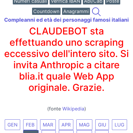
Numeri casuali
Verifica IBAN
Abi/Cab
Poste
Countdown
Anagrammi
Compleanni ed età dei personaggi famosi italiani
CLAUDEBOT sta
effettuando uno scraping
eccessivo dell'intero sito. Si
invita Anthropic a citare
blia.it quale Web App
originale. Grazie.
(fonte
Wikipedia
)
GEN
FEB
MAR
APR
MAG
GIU
LUG