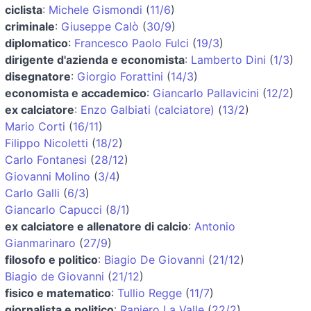
ciclista
:
Michele Gismondi
(
11/6
)
criminale
:
Giuseppe Calò
(
30/9
)
diplomatico
:
Francesco Paolo Fulci
(
19/3
)
dirigente d'azienda e economista
:
Lamberto Dini
(
1/3
)
disegnatore
:
Giorgio Forattini
(
14/3
)
economista e accademico
:
Giancarlo Pallavicini
(
12/2
)
ex calciatore
:
Enzo Galbiati (calciatore)
(
13/2
)
Mario Corti
(
16/11
)
Filippo Nicoletti
(
18/2
)
Carlo Fontanesi
(
28/12
)
Giovanni Molino
(
3/4
)
Carlo Galli
(
6/3
)
Giancarlo Capucci
(
8/1
)
ex calciatore e allenatore di calcio
:
Antonio
Gianmarinaro
(
27/9
)
filosofo e politico
:
Biagio De Giovanni
(
21/12
)
Biagio de Giovanni
(
21/12
)
fisico e matematico
:
Tullio Regge
(
11/7
)
giornalista e politico
:
Raniero La Valle
(
22/2
)