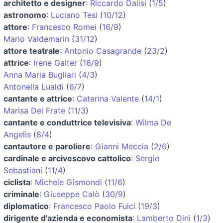
architetto e designer
:
Riccardo Dalisi
(
1/5
)
astronomo
:
Luciano Tesi
(
10/12
)
attore
:
Francesco Romei
(
16/9
)
Mario Valdemarin
(
31/12
)
attore teatrale
:
Antonio Casagrande
(
23/2
)
attrice
:
Irene Galter
(
16/9
)
Anna Maria Bugliari
(
4/3
)
Antonella Lualdi
(
6/7
)
cantante e attrice
:
Caterina Valente
(
14/1
)
Marisa Del Frate
(
11/3
)
cantante e conduttrice televisiva
:
Wilma De
Angelis
(
8/4
)
cantautore e paroliere
:
Gianni Meccia
(
2/6
)
cardinale e arcivescovo cattolico
:
Sergio
Sebastiani
(
11/4
)
ciclista
:
Michele Gismondi
(
11/6
)
criminale
:
Giuseppe Calò
(
30/9
)
diplomatico
:
Francesco Paolo Fulci
(
19/3
)
dirigente d'azienda e economista
:
Lamberto Dini
(
1/3
)