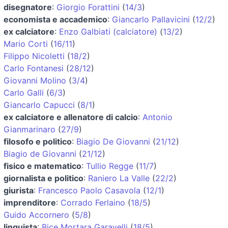
disegnatore
:
Giorgio Forattini
(
14/3
)
economista e accademico
:
Giancarlo Pallavicini
(
12/2
)
ex calciatore
:
Enzo Galbiati (calciatore)
(
13/2
)
Mario Corti
(
16/11
)
Filippo Nicoletti
(
18/2
)
Carlo Fontanesi
(
28/12
)
Giovanni Molino
(
3/4
)
Carlo Galli
(
6/3
)
Giancarlo Capucci
(
8/1
)
ex calciatore e allenatore di calcio
:
Antonio
Gianmarinaro
(
27/9
)
filosofo e politico
:
Biagio De Giovanni
(
21/12
)
Biagio de Giovanni
(
21/12
)
fisico e matematico
:
Tullio Regge
(
11/7
)
giornalista e politico
:
Raniero La Valle
(
22/2
)
giurista
:
Francesco Paolo Casavola
(
12/1
)
imprenditore
:
Corrado Ferlaino
(
18/5
)
Guido Accornero
(
5/8
)
linguista
:
Bice Mortara Garavelli
(
18/5
)