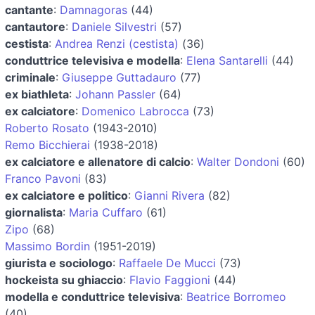
cantante
:
Damnagoras
(44)
cantautore
:
Daniele Silvestri
(57)
cestista
:
Andrea Renzi (cestista)
(36)
conduttrice televisiva e modella
:
Elena Santarelli
(44)
criminale
:
Giuseppe Guttadauro
(77)
ex biathleta
:
Johann Passler
(64)
ex calciatore
:
Domenico Labrocca
(73)
Roberto Rosato
(1943-2010)
Remo Bicchierai
(1938-2018)
ex calciatore e allenatore di calcio
:
Walter Dondoni
(60)
Franco Pavoni
(83)
ex calciatore e politico
:
Gianni Rivera
(82)
giornalista
:
Maria Cuffaro
(61)
Zipo
(68)
Massimo Bordin
(1951-2019)
giurista e sociologo
:
Raffaele De Mucci
(73)
hockeista su ghiaccio
:
Flavio Faggioni
(44)
modella e conduttrice televisiva
:
Beatrice Borromeo
(40)