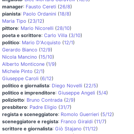
manager
:
Fausto Cereti
(
26/8
)
pianista
:
Paolo Ordanini
(
18/8
)
Maria Tipo
(
23/12
)
pittore
:
Mario Nicorelli
(
28/10
)
poeta e scrittore
:
Carlo Villa
(
3/10
)
politico
:
Mario D'Acquisto
(
12/1
)
Gerardo Bianco
(
12/9
)
Nicola Mancino
(
15/10
)
Alberto Monticone
(
1/9
)
Michele Pinto
(
2/1
)
Giuseppe Caroli
(
6/12
)
politico e giornalista
:
Diego Novelli
(
22/5
)
politico e imprenditore
:
Giuseppe Angeli
(
5/4
)
poliziotto
:
Bruno Contrada
(
2/9
)
presbitero
:
Padre Eligio
(
31/7
)
regista e sceneggiatore
:
Romolo Guerrieri
(
5/12
)
sceneggiatore e regista
:
Franco Giraldi
(
11/7
)
scrittore e giornalista
:
Giò Stajano
(
11/12
)