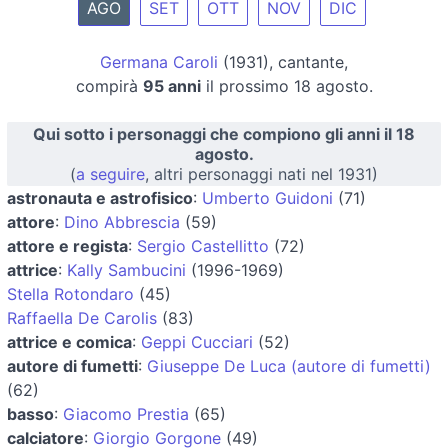
AGO
SET
OTT
NOV
DIC
Germana Caroli
(1931), cantante,
compirà
95 anni
il prossimo 18 agosto.
Qui sotto i personaggi che compiono gli anni il 18
agosto.
(
a seguire
, altri personaggi nati nel 1931)
astronauta e astrofisico
:
Umberto Guidoni
(71)
attore
:
Dino Abbrescia
(59)
attore e regista
:
Sergio Castellitto
(72)
attrice
:
Kally Sambucini
(1996-1969)
Stella Rotondaro
(45)
Raffaella De Carolis
(83)
attrice e comica
:
Geppi Cucciari
(52)
autore di fumetti
:
Giuseppe De Luca (autore di fumetti)
(62)
basso
:
Giacomo Prestia
(65)
calciatore
:
Giorgio Gorgone
(49)