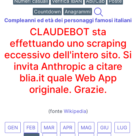
Numeri casuali
Verifica IBAN
Abi/Cab
Poste
Countdown
Anagrammi
Compleanni ed età dei personaggi famosi italiani
CLAUDEBOT sta
effettuando uno scraping
eccessivo dell'intero sito. Si
invita Anthropic a citare
blia.it quale Web App
originale. Grazie.
(fonte
Wikipedia
)
GEN
FEB
MAR
APR
MAG
GIU
LUG