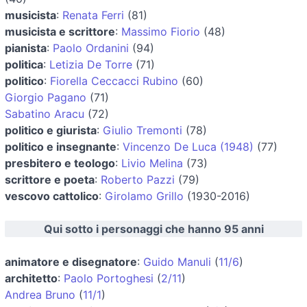
musicista
:
Renata Ferri
(81)
musicista e scrittore
:
Massimo Fiorio
(48)
pianista
:
Paolo Ordanini
(94)
politica
:
Letizia De Torre
(71)
politico
:
Fiorella Ceccacci Rubino
(60)
Giorgio Pagano
(71)
Sabatino Aracu
(72)
politico e giurista
:
Giulio Tremonti
(78)
politico e insegnante
:
Vincenzo De Luca (1948)
(77)
presbitero e teologo
:
Livio Melina
(73)
scrittore e poeta
:
Roberto Pazzi
(79)
vescovo cattolico
:
Girolamo Grillo
(1930-2016)
Qui sotto i personaggi che hanno 95 anni
animatore e disegnatore
:
Guido Manuli
(
11/6
)
architetto
:
Paolo Portoghesi
(
2/11
)
Andrea Bruno
(
11/1
)