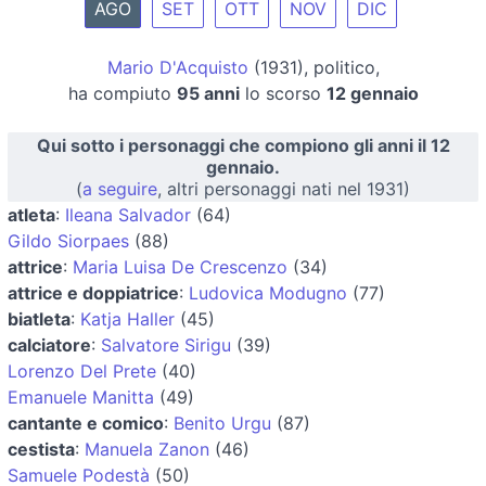
AGO
SET
OTT
NOV
DIC
Mario D'Acquisto
(1931), politico,
ha compiuto
95 anni
lo scorso
12 gennaio
Qui sotto i personaggi che compiono gli anni il 12
gennaio.
(
a seguire
, altri personaggi nati nel 1931)
atleta
:
Ileana Salvador
(64)
Gildo Siorpaes
(88)
attrice
:
Maria Luisa De Crescenzo
(34)
attrice e doppiatrice
:
Ludovica Modugno
(77)
biatleta
:
Katja Haller
(45)
calciatore
:
Salvatore Sirigu
(39)
Lorenzo Del Prete
(40)
Emanuele Manitta
(49)
cantante e comico
:
Benito Urgu
(87)
cestista
:
Manuela Zanon
(46)
Samuele Podestà
(50)