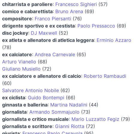
chitarrista e paroliere
:
Francesco Sighieri
(57)
comico e cabarettista
:
Bruno Arena
(69)
compositore
:
Franco Piersanti
(76)
dirigente sportivo e ex cestista
:
Paolo Pressacco
(69)
disc jockey
:
DJ Maxwell
(52)
ex atleta e allenatore di atletica leggera
:
Erminio Azzaro
(78)
ex calciatore
:
Andrea Carnevale
(65)
Arturo Vianello
(68)
Giuliano Musiello
(72)
ex calciatore e allenatore di calcio
:
Roberto Rambaudi
(60)
Salvatore Antonio Nobile
(62)
ex ciclista
:
Guido Bontempi
(66)
ginnasta e ballerina
:
Martina Nadalini
(44)
giornalista
:
Armando Sommajuolo
(73)
giornalista e critico musicale
:
Mario Luzzatto Fegiz
(79)
giornalista e scrittore
:
Gianni Riotta
(72)
giurista
:
Francesco Paolo Casavola
(95)