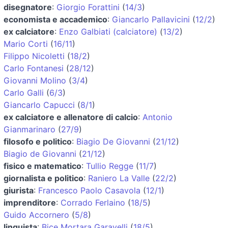
disegnatore
:
Giorgio Forattini
(
14/3
)
economista e accademico
:
Giancarlo Pallavicini
(
12/2
)
ex calciatore
:
Enzo Galbiati (calciatore)
(
13/2
)
Mario Corti
(
16/11
)
Filippo Nicoletti
(
18/2
)
Carlo Fontanesi
(
28/12
)
Giovanni Molino
(
3/4
)
Carlo Galli
(
6/3
)
Giancarlo Capucci
(
8/1
)
ex calciatore e allenatore di calcio
:
Antonio
Gianmarinaro
(
27/9
)
filosofo e politico
:
Biagio De Giovanni
(
21/12
)
Biagio de Giovanni
(
21/12
)
fisico e matematico
:
Tullio Regge
(
11/7
)
giornalista e politico
:
Raniero La Valle
(
22/2
)
giurista
:
Francesco Paolo Casavola
(
12/1
)
imprenditore
:
Corrado Ferlaino
(
18/5
)
Guido Accornero
(
5/8
)
linguista
:
Bice Mortara Garavelli
(
18/5
)