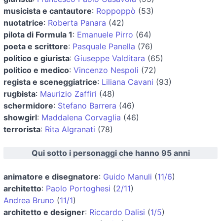
musicista e cantautore
:
Roppoppò
(53)
nuotatrice
:
Roberta Panara
(42)
pilota di Formula 1
:
Emanuele Pirro
(64)
poeta e scrittore
:
Pasquale Panella
(76)
politico e giurista
:
Giuseppe Valditara
(65)
politico e medico
:
Vincenzo Nespoli
(72)
regista e sceneggiatrice
:
Liliana Cavani
(93)
rugbista
:
Maurizio Zaffiri
(48)
schermidore
:
Stefano Barrera
(46)
showgirl
:
Maddalena Corvaglia
(46)
terrorista
:
Rita Algranati
(78)
Qui sotto i personaggi che hanno 95 anni
animatore e disegnatore
:
Guido Manuli
(
11/6
)
architetto
:
Paolo Portoghesi
(
2/11
)
Andrea Bruno
(
11/1
)
architetto e designer
:
Riccardo Dalisi
(
1/5
)