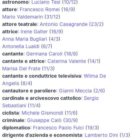
astronomo
:
Luciano Tesi
(
10/12
)
attore
:
Francesco Romei
(
16/9
)
Mario Valdemarin
(
31/12
)
attore teatrale
:
Antonio Casagrande
(
23/2
)
attrice
:
Irene Galter
(
16/9
)
Anna Maria Bugliari
(
4/3
)
Antonella Lualdi
(
6/7
)
cantante
:
Germana Caroli
(
18/8
)
cantante e attrice
:
Caterina Valente
(
14/1
)
Marisa Del Frate
(
11/3
)
cantante e conduttrice televisiva
:
Wilma De
Angelis
(
8/4
)
cantautore e paroliere
:
Gianni Meccia
(
2/6
)
cardinale e arcivescovo cattolico
:
Sergio
Sebastiani
(
11/4
)
ciclista
:
Michele Gismondi
(
11/6
)
criminale
:
Giuseppe Calò
(
30/9
)
diplomatico
:
Francesco Paolo Fulci
(
19/3
)
dirigente d'azienda e economista
:
Lamberto Dini
(
1/3
)