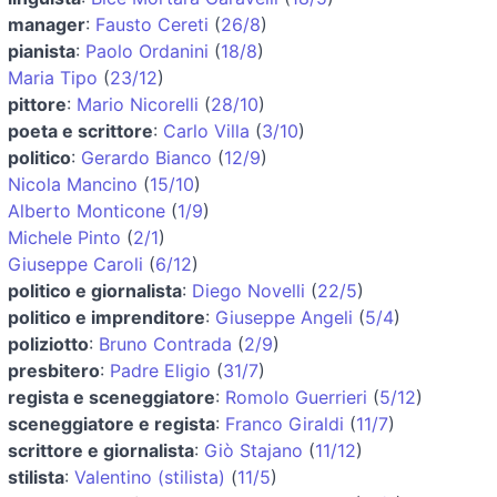
manager
:
Fausto Cereti
(
26/8
)
pianista
:
Paolo Ordanini
(
18/8
)
Maria Tipo
(
23/12
)
pittore
:
Mario Nicorelli
(
28/10
)
poeta e scrittore
:
Carlo Villa
(
3/10
)
politico
:
Gerardo Bianco
(
12/9
)
Nicola Mancino
(
15/10
)
Alberto Monticone
(
1/9
)
Michele Pinto
(
2/1
)
Giuseppe Caroli
(
6/12
)
politico e giornalista
:
Diego Novelli
(
22/5
)
politico e imprenditore
:
Giuseppe Angeli
(
5/4
)
poliziotto
:
Bruno Contrada
(
2/9
)
presbitero
:
Padre Eligio
(
31/7
)
regista e sceneggiatore
:
Romolo Guerrieri
(
5/12
)
sceneggiatore e regista
:
Franco Giraldi
(
11/7
)
scrittore e giornalista
:
Giò Stajano
(
11/12
)
stilista
:
Valentino (stilista)
(
11/5
)