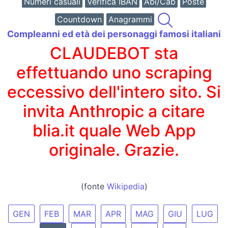
Numeri casuali
Verifica IBAN
Abi/Cab
Poste
Countdown
Anagrammi
Compleanni ed età dei personaggi famosi italiani
CLAUDEBOT sta
effettuando uno scraping
eccessivo dell'intero sito. Si
invita Anthropic a citare
blia.it quale Web App
originale. Grazie.
(fonte
Wikipedia
)
GEN
FEB
MAR
APR
MAG
GIU
LUG