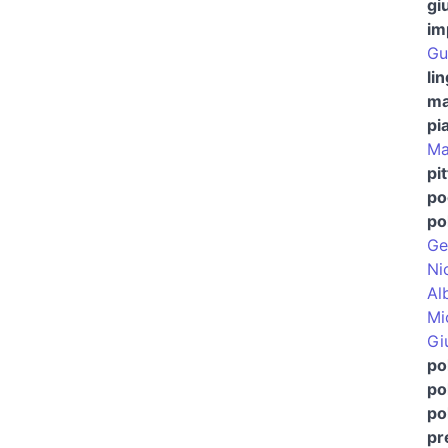
gi
im
Gu
li
ma
pi
Ma
pi
po
pol
Ge
Ni
Al
Mi
Gi
pol
po
po
pr