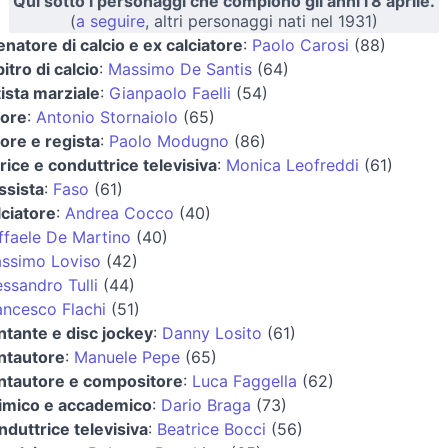
Qui sotto i personaggi che compiono gli anni l'8 aprile.
(
a seguire
, altri personaggi nati nel 1931)
lenatore di calcio e ex calciatore
:
Paolo Carosi
(88)
itro di calcio
:
Massimo De Santis
(64)
tista marziale
:
Gianpaolo Faelli
(54)
tore
:
Antonio Stornaiolo
(65)
tore e regista
:
Paolo Modugno
(86)
trice e conduttrice televisiva
:
Monica Leofreddi
(61)
ssista
:
Faso
(61)
lciatore
:
Andrea Cocco
(40)
ffaele De Martino
(40)
ssimo Loviso
(42)
essandro Tulli
(44)
ancesco Flachi
(51)
ntante e disc jockey
:
Danny Losito
(61)
ntautore
:
Manuele Pepe
(65)
ntautore e compositore
:
Luca Faggella
(62)
imico e accademico
:
Dario Braga
(73)
nduttrice televisiva
:
Beatrice Bocci
(56)