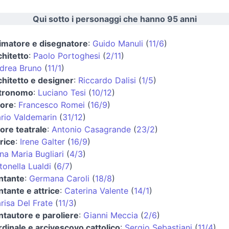
Qui sotto i personaggi che hanno 95 anni
imatore e disegnatore
:
Guido Manuli
(
11/6
)
chitetto
:
Paolo Portoghesi
(
2/11
)
drea Bruno
(
11/1
)
chitetto e designer
:
Riccardo Dalisi
(
1/5
)
tronomo
:
Luciano Tesi
(
10/12
)
tore
:
Francesco Romei
(
16/9
)
rio Valdemarin
(
31/12
)
tore teatrale
:
Antonio Casagrande
(
23/2
)
trice
:
Irene Galter
(
16/9
)
na Maria Bugliari
(
4/3
)
tonella Lualdi
(
6/7
)
ntante
:
Germana Caroli
(
18/8
)
ntante e attrice
:
Caterina Valente
(
14/1
)
risa Del Frate
(
11/3
)
ntautore e paroliere
:
Gianni Meccia
(
2/6
)
rdinale e arcivescovo cattolico
:
Sergio Sebastiani
(
11/4
)