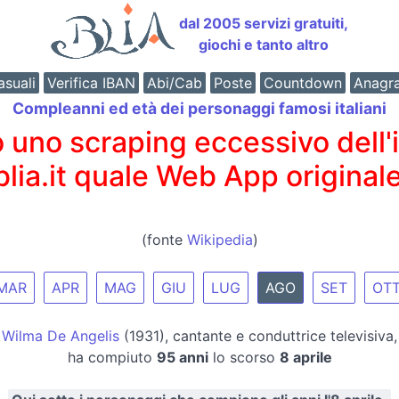
dal 2005 servizi gratuiti,
giochi e tanto altro
suali
Verifica IBAN
Abi/Cab
Poste
Countdown
Anagr
Compleanni ed età dei personaggi famosi italiani
o scraping eccessivo dell'int
 blia.it quale Web App originale
(fonte
Wikipedia
)
MAR
APR
MAG
GIU
LUG
AGO
SET
OT
Wilma De Angelis
(1931), cantante e conduttrice televisiva,
ha compiuto
95 anni
lo scorso
8 aprile