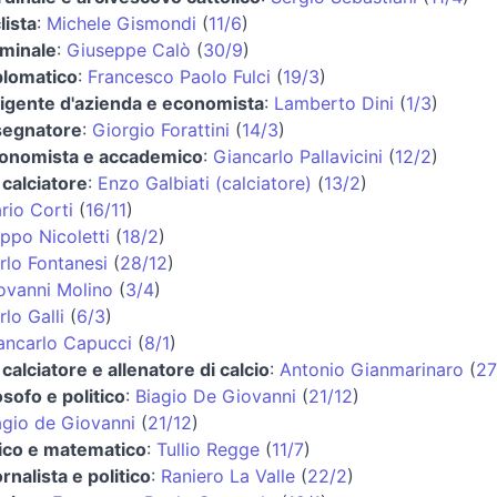
lista
:
Michele Gismondi
(
11/6
)
iminale
:
Giuseppe Calò
(
30/9
)
plomatico
:
Francesco Paolo Fulci
(
19/3
)
rigente d'azienda e economista
:
Lamberto Dini
(
1/3
)
segnatore
:
Giorgio Forattini
(
14/3
)
onomista e accademico
:
Giancarlo Pallavicini
(
12/2
)
 calciatore
:
Enzo Galbiati (calciatore)
(
13/2
)
rio Corti
(
16/11
)
ippo Nicoletti
(
18/2
)
rlo Fontanesi
(
28/12
)
ovanni Molino
(
3/4
)
rlo Galli
(
6/3
)
ancarlo Capucci
(
8/1
)
 calciatore e allenatore di calcio
:
Antonio Gianmarinaro
(
27
osofo e politico
:
Biagio De Giovanni
(
21/12
)
agio de Giovanni
(
21/12
)
sico e matematico
:
Tullio Regge
(
11/7
)
rnalista e politico
:
Raniero La Valle
(
22/2
)