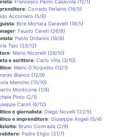
urista
:
Francesco Paolo Casavola
(
12/1
)
prenditore
:
Corrado Ferlaino
(
18/5
)
ido Accornero
(
5/8
)
nguista
:
Bice Mortara Garavelli
(
18/5
)
nager
:
Fausto Cereti
(
26/8
)
anista
:
Paolo Ordanini
(
18/8
)
ria Tipo
(
23/12
)
ttore
:
Mario Nicorelli
(
28/10
)
eta e scrittore
:
Carlo Villa
(
3/10
)
itico
:
Mario D'Acquisto
(
12/1
)
rardo Bianco
(
12/9
)
cola Mancino
(
15/10
)
berto Monticone
(
1/9
)
chele Pinto
(
2/1
)
useppe Caroli
(
6/12
)
itico e giornalista
:
Diego Novelli
(
22/5
)
litico e imprenditore
:
Giuseppe Angeli
(
5/4
)
liziotto
:
Bruno Contrada
(
2/9
)
esbitero
:
Padre Eligio
(
31/7
)