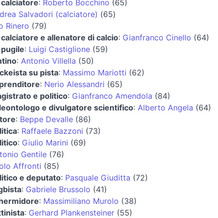
 calciatore
:
Roberto Bocchino
(65)
drea Salvadori (calciatore)
(65)
io Rinero
(79)
 calciatore e allenatore di calcio
:
Gianfranco Cinello
(64)
 pugile
:
Luigi Castiglione
(59)
ntino
:
Antonio Villella
(50)
ckeista su pista
:
Massimo Mariotti
(62)
prenditore
:
Nerio Alessandri
(65)
gistrato e politico
:
Gianfranco Amendola
(84)
leontologo e divulgatore scientifico
:
Alberto Angela
(64)
ttore
:
Beppe Devalle
(86)
itica
:
Raffaele Bazzoni
(73)
itico
:
Giulio Marini
(69)
tonio Gentile
(76)
olo Affronti
(85)
litico e deputato
:
Pasquale Giuditta
(72)
gbista
:
Gabriele Brussolo
(41)
hermidore
:
Massimiliano Murolo
(38)
ttinista
:
Gerhard Plankensteiner
(55)