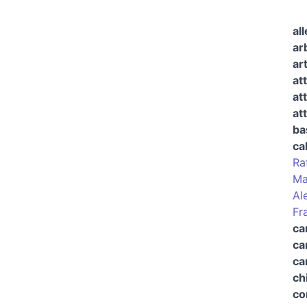
al
arb
ar
at
at
at
ba
ca
Ra
Ma
Al
Fr
ca
ca
ca
ch
co