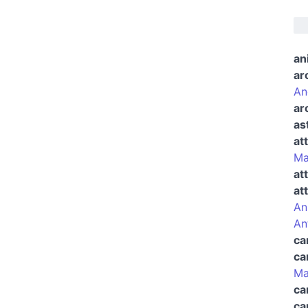
an
ar
An
ar
as
at
Ma
at
at
An
An
ca
ca
Ma
ca
ca