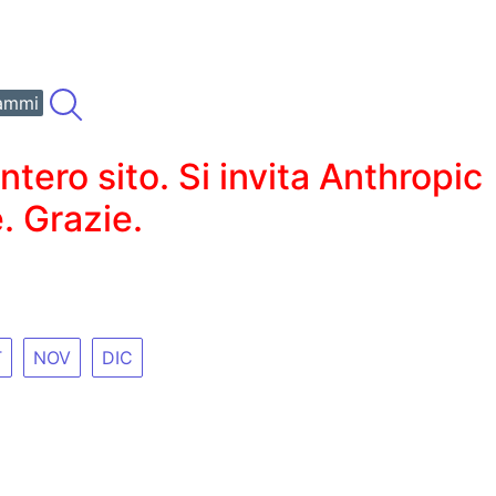
ammi
ero sito. Si invita Anthropic
. Grazie.
T
NOV
DIC