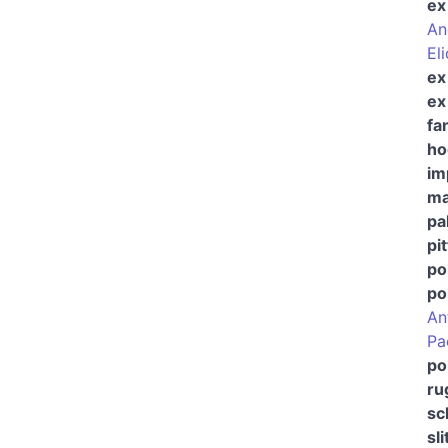
ex
An
El
ex
ex
fa
ho
im
ma
pa
pi
pol
pol
An
Pa
po
ru
sc
sli