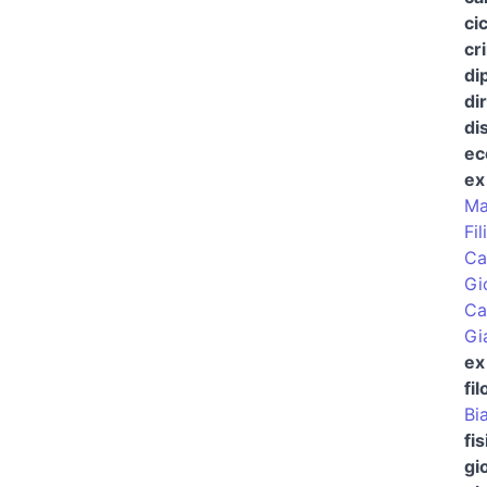
cic
cr
di
di
di
ec
ex
Ma
Fil
Ca
Gi
Ca
Gi
ex
fil
Bi
fi
gio