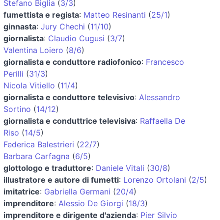
Stefano Biglia
(
3/3
)
fumettista e regista
:
Matteo Resinanti
(
25/1
)
ginnasta
:
Jury Chechi
(
11/10
)
giornalista
:
Claudio Cugusi
(
3/7
)
Valentina Loiero
(
8/6
)
giornalista e conduttore radiofonico
:
Francesco
Perilli
(
31/3
)
Nicola Vitiello
(
11/4
)
giornalista e conduttore televisivo
:
Alessandro
Sortino
(
14/12
)
giornalista e conduttrice televisiva
:
Raffaella De
Riso
(
14/5
)
Federica Balestrieri
(
22/7
)
Barbara Carfagna
(
6/5
)
glottologo e traduttore
:
Daniele Vitali
(
30/8
)
illustratore e autore di fumetti
:
Lorenzo Ortolani
(
2/5
)
imitatrice
:
Gabriella Germani
(
20/4
)
imprenditore
:
Alessio De Giorgi
(
18/3
)
imprenditore e dirigente d'azienda
:
Pier Silvio