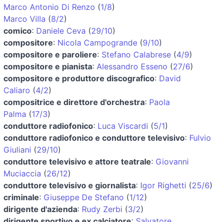
Marco Antonio Di Renzo
(
1/8
)
Marco Villa
(
8/2
)
comico
:
Daniele Ceva
(
29/10
)
compositore
:
Nicola Campogrande
(
9/10
)
compositore e paroliere
:
Stefano Calabrese
(
4/9
)
compositore e pianista
:
Alessandro Esseno
(
27/6
)
compositore e produttore discografico
:
David
Caliaro
(
4/2
)
compositrice e direttore d'orchestra
:
Paola
Palma
(
17/3
)
conduttore radiofonico
:
Luca Viscardi
(
5/1
)
conduttore radiofonico e conduttore televisivo
:
Fulvio
Giuliani
(
29/10
)
conduttore televisivo e attore teatrale
:
Giovanni
Muciaccia
(
26/12
)
conduttore televisivo e giornalista
:
Igor Righetti
(
25/6
)
criminale
:
Giuseppe De Stefano
(
1/12
)
dirigente d'azienda
:
Rudy Zerbi
(
3/2
)
dirigente sportivo e ex calciatore
:
Salvatore