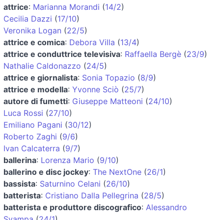
attrice
:
Marianna Morandi
(
14/2
)
Cecilia Dazzi
(
17/10
)
Veronika Logan
(
22/5
)
attrice e comica
:
Debora Villa
(
13/4
)
attrice e conduttrice televisiva
:
Raffaella Bergè
(
23/9
)
Nathalie Caldonazzo
(
24/5
)
attrice e giornalista
:
Sonia Topazio
(
8/9
)
attrice e modella
:
Yvonne Sciò
(
25/7
)
autore di fumetti
:
Giuseppe Matteoni
(
24/10
)
Luca Rossi
(
27/10
)
Emiliano Pagani
(
30/12
)
Roberto Zaghi
(
9/6
)
Ivan Calcaterra
(
9/7
)
ballerina
:
Lorenza Mario
(
9/10
)
ballerino e disc jockey
:
The NextOne
(
26/1
)
bassista
:
Saturnino Celani
(
26/10
)
batterista
:
Cristiano Dalla Pellegrina
(
28/5
)
batterista e produttore discografico
:
Alessandro
Svampa
(
24/1
)