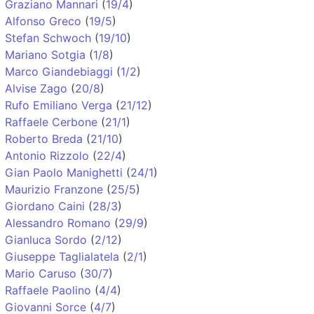
Graziano Mannari
(
19/4
)
Alfonso Greco
(
19/5
)
Stefan Schwoch
(
19/10
)
Mariano Sotgia
(
1/8
)
Marco Giandebiaggi
(
1/2
)
Alvise Zago
(
20/8
)
Rufo Emiliano Verga
(
21/12
)
Raffaele Cerbone
(
21/1
)
Roberto Breda
(
21/10
)
Antonio Rizzolo
(
22/4
)
Gian Paolo Manighetti
(
24/1
)
Maurizio Franzone
(
25/5
)
Giordano Caini
(
28/3
)
Alessandro Romano
(
29/9
)
Gianluca Sordo
(
2/12
)
Giuseppe Taglialatela
(
2/1
)
Mario Caruso
(
30/7
)
Raffaele Paolino
(
4/4
)
Giovanni Sorce
(
4/7
)