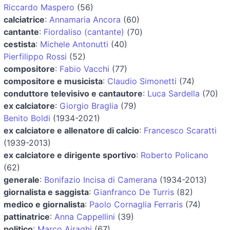
Riccardo Maspero
(56)
calciatrice
:
Annamaria Ancora
(60)
cantante
:
Fiordaliso (cantante)
(70)
cestista
:
Michele Antonutti
(40)
Pierfilippo Rossi
(52)
compositore
:
Fabio Vacchi
(77)
compositore e musicista
:
Claudio Simonetti
(74)
conduttore televisivo e cantautore
:
Luca Sardella
(70)
ex calciatore
:
Giorgio Braglia
(79)
Benito Boldi
(1934-2021)
ex calciatore e allenatore di calcio
:
Francesco Scaratti
(1939-2013)
ex calciatore e dirigente sportivo
:
Roberto Policano
(62)
generale
:
Bonifazio Incisa di Camerana
(1934-2013)
giornalista e saggista
:
Gianfranco De Turris
(82)
medico e giornalista
:
Paolo Cornaglia Ferraris
(74)
pattinatrice
:
Anna Cappellini
(39)
politico
:
Marco Airaghi
(67)