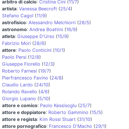
arbitro di calcio
:
Cristina Cini
(
11/7
)
artista
:
Vanessa Beecroft
(
25/4
)
Stefano Cagol
(
11/9
)
astrofisico
:
Alessandro Melchiorri
(
28/5
)
astronomo
:
Andrea Boattini
(
16/9
)
atleta
:
Giuseppe D'Urso
(
15/9
)
Fabrizio Mori
(
28/6
)
attore
:
Paolo Conticini
(
10/1
)
Paolo Persi
(
12/8
)
Giuseppe Fiorello
(
12/3
)
Roberto Farnesi
(
19/7
)
Pierfrancesco Favino
(
24/8
)
Claudio Lardo
(
24/10
)
Rolando Ravello
(
4/6
)
Giorgio Lupano
(
5/10
)
attore e comico
:
Paolo Kessisoglu
(
25/7
)
attore e doppiatore
:
Roberto Gammino
(
15/5
)
attore e regista
:
Kim Rossi Stuart
(
31/10
)
attore pornografico
:
Francesco D'Macho
(
29/1
)