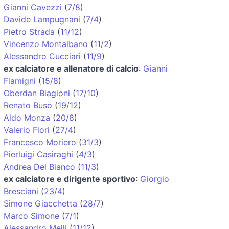
Gianni Cavezzi
(
7/8
)
Davide Lampugnani
(
7/4
)
Pietro Strada
(
11/12
)
Vincenzo Montalbano
(
11/2
)
Alessandro Cucciari
(
11/9
)
ex calciatore e allenatore di calcio
:
Gianni
Flamigni
(
15/8
)
Oberdan Biagioni
(
17/10
)
Renato Buso
(
19/12
)
Aldo Monza
(
20/8
)
Valerio Fiori
(
27/4
)
Francesco Moriero
(
31/3
)
Pierluigi Casiraghi
(
4/3
)
Andrea Del Bianco
(
11/3
)
ex calciatore e dirigente sportivo
:
Giorgio
Bresciani
(
23/4
)
Simone Giacchetta
(
28/7
)
Marco Simone
(
7/1
)
Alessandro Melli
(
11/12
)