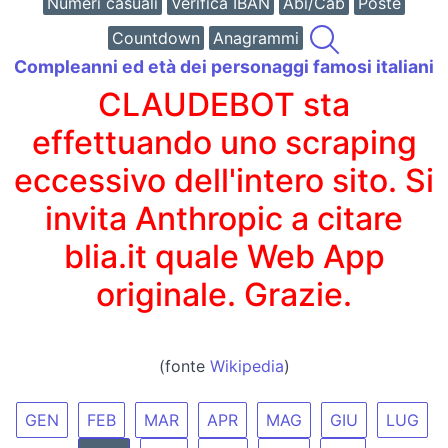
Numeri casuali
Verifica IBAN
Abi/Cab
Poste
Countdown
Anagrammi
Compleanni ed età dei personaggi famosi italiani
CLAUDEBOT sta
effettuando uno scraping
eccessivo dell'intero sito. Si
invita Anthropic a citare
blia.it quale Web App
originale. Grazie.
(fonte
Wikipedia
)
GEN
FEB
MAR
APR
MAG
GIU
LUG