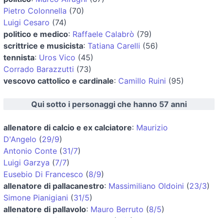
Pietro Colonnella
(70)
Luigi Cesaro
(74)
politico e medico
:
Raffaele Calabrò
(79)
scrittrice e musicista
:
Tatiana Carelli
(56)
tennista
:
Uros Vico
(45)
Corrado Barazzutti
(73)
vescovo cattolico e cardinale
:
Camillo Ruini
(95)
Qui sotto i personaggi che hanno 57 anni
allenatore di calcio e ex calciatore
:
Maurizio
D'Angelo
(
29/9
)
Antonio Conte
(
31/7
)
Luigi Garzya
(
7/7
)
Eusebio Di Francesco
(
8/9
)
allenatore di pallacanestro
:
Massimiliano Oldoini
(
23/3
)
Simone Pianigiani
(
31/5
)
allenatore di pallavolo
:
Mauro Berruto
(
8/5
)