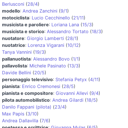
Berlusconi
(
28/4
)
modello
:
Andrea Zanchini
(
9/1
)
motociclista
:
Lucio Cecchinello
(
21/11
)
musicista e paroliere
:
Loriana Lana
(
15/3
)
musicista e storico
:
Alessandro Tortato
(
18/3
)
nuotatore
:
Giorgio Lamberti
(
28/1
)
nuotatrice
:
Lorenza Vigarani
(
10/12
)
Tanya Vannini
(
19/3
)
pallanuotista
:
Alessandro Bovo
(
1/1
)
pallavolista
:
Michele Pasinato
(
13/3
)
Davide Bellini
(
20/5
)
personaggio televisivo
:
Stefania Petyx
(
4/11
)
pianista
:
Enrico Cremonesi
(
28/5
)
pianista e compositore
:
Giovanni Allevi
(
9/4
)
pilota automobilistico
:
Andrea Gilardi
(
18/5
)
Danilo Fappani (pilota)
(
23/4
)
Max Papis
(
3/10
)
Andrea Dallavilla
(
7/6
)
poetessa e scrittrice
:
Giovanna Mulas
(
6/5
)