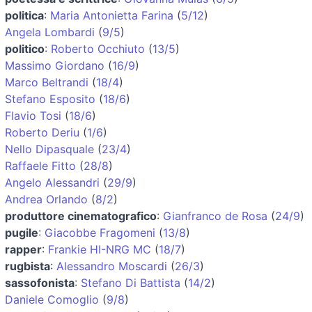
politica
:
Maria Antonietta Farina
(
5/12
)
Angela Lombardi
(
9/5
)
politico
:
Roberto Occhiuto
(
13/5
)
Massimo Giordano
(
16/9
)
Marco Beltrandi
(
18/4
)
Stefano Esposito
(
18/6
)
Flavio Tosi
(
18/6
)
Roberto Deriu
(
1/6
)
Nello Dipasquale
(
23/4
)
Raffaele Fitto
(
28/8
)
Angelo Alessandri
(
29/9
)
Andrea Orlando
(
8/2
)
produttore cinematografico
:
Gianfranco de Rosa
(
24/9
)
pugile
:
Giacobbe Fragomeni
(
13/8
)
rapper
:
Frankie HI-NRG MC
(
18/7
)
rugbista
:
Alessandro Moscardi
(
26/3
)
sassofonista
:
Stefano Di Battista
(
14/2
)
Daniele Comoglio
(
9/8
)