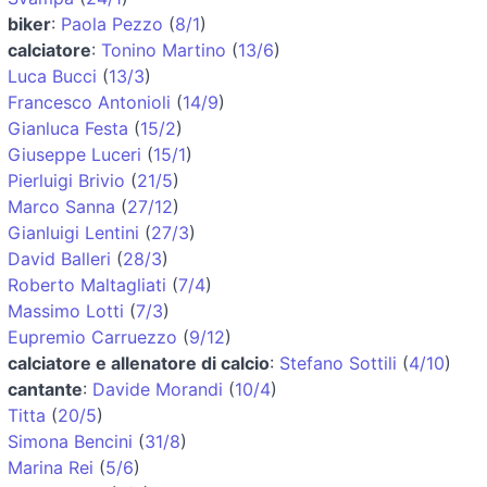
biker
:
Paola Pezzo
(
8/1
)
calciatore
:
Tonino Martino
(
13/6
)
Luca Bucci
(
13/3
)
Francesco Antonioli
(
14/9
)
Gianluca Festa
(
15/2
)
Giuseppe Luceri
(
15/1
)
Pierluigi Brivio
(
21/5
)
Marco Sanna
(
27/12
)
Gianluigi Lentini
(
27/3
)
David Balleri
(
28/3
)
Roberto Maltagliati
(
7/4
)
Massimo Lotti
(
7/3
)
Eupremio Carruezzo
(
9/12
)
calciatore e allenatore di calcio
:
Stefano Sottili
(
4/10
)
cantante
:
Davide Morandi
(
10/4
)
Titta
(
20/5
)
Simona Bencini
(
31/8
)
Marina Rei
(
5/6
)