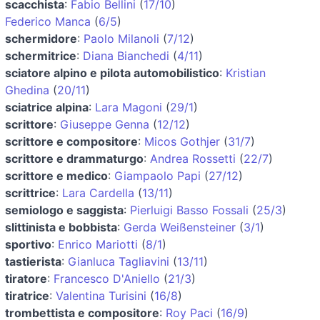
scacchista
:
Fabio Bellini
(
17/10
)
Federico Manca
(
6/5
)
schermidore
:
Paolo Milanoli
(
7/12
)
schermitrice
:
Diana Bianchedi
(
4/11
)
sciatore alpino e pilota automobilistico
:
Kristian
Ghedina
(
20/11
)
sciatrice alpina
:
Lara Magoni
(
29/1
)
scrittore
:
Giuseppe Genna
(
12/12
)
scrittore e compositore
:
Micos Gothjer
(
31/7
)
scrittore e drammaturgo
:
Andrea Rossetti
(
22/7
)
scrittore e medico
:
Giampaolo Papi
(
27/12
)
scrittrice
:
Lara Cardella
(
13/11
)
semiologo e saggista
:
Pierluigi Basso Fossali
(
25/3
)
slittinista e bobbista
:
Gerda Weißensteiner
(
3/1
)
sportivo
:
Enrico Mariotti
(
8/1
)
tastierista
:
Gianluca Tagliavini
(
13/11
)
tiratore
:
Francesco D'Aniello
(
21/3
)
tiratrice
:
Valentina Turisini
(
16/8
)
trombettista e compositore
:
Roy Paci
(
16/9
)