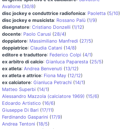
Avallone
(
30/8
)
disc jockey e conduttrice radiofonica
:
Paoletta
(
5/10
)
disc jockey e musicista
:
Rossano Palù
(
1/9
)
disegnatore
:
Cristiano Donzelli
(
1/12
)
docente
:
Paolo Carusi
(
28/4
)
doppiatore
:
Massimiliano Manfredi
(
27/5
)
doppiatrice
:
Claudia Catani
(
14/8
)
editore e traduttore
:
Federico Colpi
(
4/1
)
ex arbitro di calcio
:
Gianluca Paparesta
(
25/5
)
ex atleta
:
Andrea Benvenuti
(
13/12
)
ex atleta e attrice
:
Fiona May
(
12/12
)
ex calciatore
:
Gianluca Petrachi
(
14/1
)
Matteo Superbi
(
14/1
)
Alessandro Mazzola (calciatore 1969)
(
15/6
)
Edoardo Artistico
(
16/6
)
Giuseppe Di Bari
(
17/11
)
Ferdinando Gasparini
(
17/9
)
Andrea Tentoni
(
18/5
)