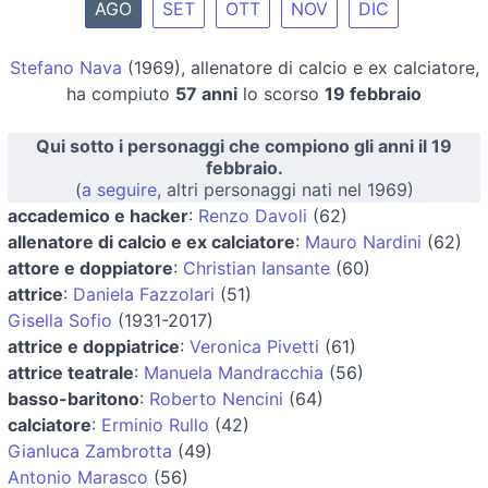
AGO
SET
OTT
NOV
DIC
Stefano Nava
(1969), allenatore di calcio e ex calciatore,
ha compiuto
57 anni
lo scorso
19 febbraio
Qui sotto i personaggi che compiono gli anni il 19
febbraio.
(
a seguire
, altri personaggi nati nel 1969)
accademico e hacker
:
Renzo Davoli
(62)
allenatore di calcio e ex calciatore
:
Mauro Nardini
(62)
attore e doppiatore
:
Christian Iansante
(60)
attrice
:
Daniela Fazzolari
(51)
Gisella Sofio
(1931-2017)
attrice e doppiatrice
:
Veronica Pivetti
(61)
attrice teatrale
:
Manuela Mandracchia
(56)
basso-baritono
:
Roberto Nencini
(64)
calciatore
:
Erminio Rullo
(42)
Gianluca Zambrotta
(49)
Antonio Marasco
(56)