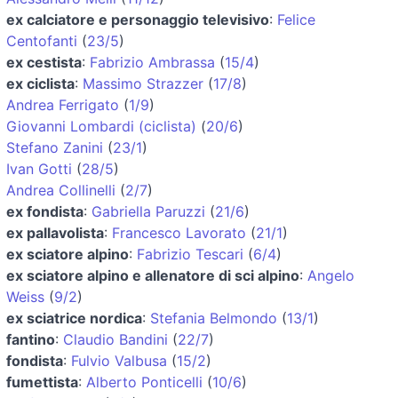
ex calciatore e personaggio televisivo
:
Felice
Centofanti
(
23/5
)
ex cestista
:
Fabrizio Ambrassa
(
15/4
)
ex ciclista
:
Massimo Strazzer
(
17/8
)
Andrea Ferrigato
(
1/9
)
Giovanni Lombardi (ciclista)
(
20/6
)
Stefano Zanini
(
23/1
)
Ivan Gotti
(
28/5
)
Andrea Collinelli
(
2/7
)
ex fondista
:
Gabriella Paruzzi
(
21/6
)
ex pallavolista
:
Francesco Lavorato
(
21/1
)
ex sciatore alpino
:
Fabrizio Tescari
(
6/4
)
ex sciatore alpino e allenatore di sci alpino
:
Angelo
Weiss
(
9/2
)
ex sciatrice nordica
:
Stefania Belmondo
(
13/1
)
fantino
:
Claudio Bandini
(
22/7
)
fondista
:
Fulvio Valbusa
(
15/2
)
fumettista
:
Alberto Ponticelli
(
10/6
)