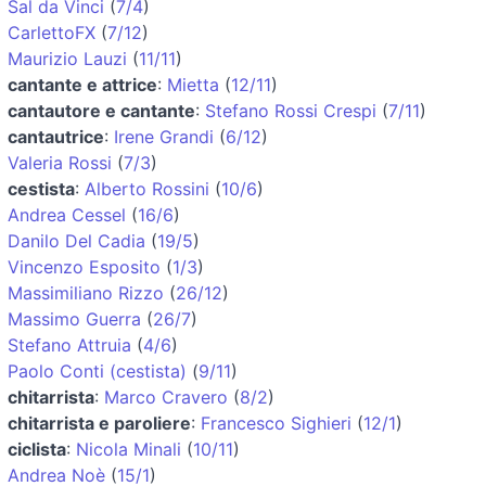
Sal da Vinci
(
7/4
)
CarlettoFX
(
7/12
)
Maurizio Lauzi
(
11/11
)
cantante e attrice
:
Mietta
(
12/11
)
cantautore e cantante
:
Stefano Rossi Crespi
(
7/11
)
cantautrice
:
Irene Grandi
(
6/12
)
Valeria Rossi
(
7/3
)
cestista
:
Alberto Rossini
(
10/6
)
Andrea Cessel
(
16/6
)
Danilo Del Cadia
(
19/5
)
Vincenzo Esposito
(
1/3
)
Massimiliano Rizzo
(
26/12
)
Massimo Guerra
(
26/7
)
Stefano Attruia
(
4/6
)
Paolo Conti (cestista)
(
9/11
)
chitarrista
:
Marco Cravero
(
8/2
)
chitarrista e paroliere
:
Francesco Sighieri
(
12/1
)
ciclista
:
Nicola Minali
(
10/11
)
Andrea Noè
(
15/1
)