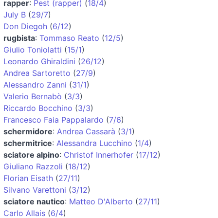
rapper
:
Pest (rapper)
(
18/4
)
July B
(
29/7
)
Don Diegoh
(
6/12
)
rugbista
:
Tommaso Reato
(
12/5
)
Giulio Toniolatti
(
15/1
)
Leonardo Ghiraldini
(
26/12
)
Andrea Sartoretto
(
27/9
)
Alessandro Zanni
(
31/1
)
Valerio Bernabò
(
3/3
)
Riccardo Bocchino
(
3/3
)
Francesco Faia Pappalardo
(
7/6
)
schermidore
:
Andrea Cassarà
(
3/1
)
schermitrice
:
Alessandra Lucchino
(
1/4
)
sciatore alpino
:
Christof Innerhofer
(
17/12
)
Giuliano Razzoli
(
18/12
)
Florian Eisath
(
27/11
)
Silvano Varettoni
(
3/12
)
sciatore nautico
:
Matteo D'Alberto
(
27/11
)
Carlo Allais
(
6/4
)