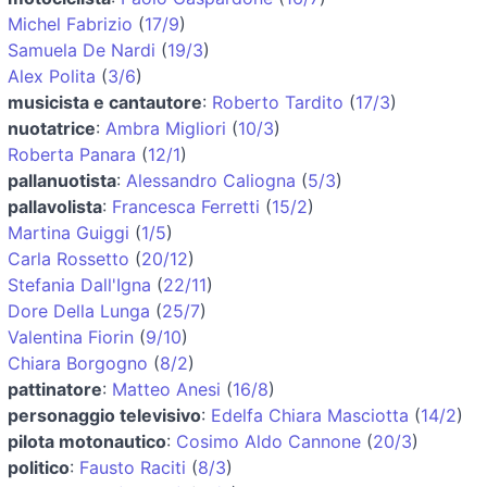
Michel Fabrizio
(
17/9
)
Samuela De Nardi
(
19/3
)
Alex Polita
(
3/6
)
musicista e cantautore
:
Roberto Tardito
(
17/3
)
nuotatrice
:
Ambra Migliori
(
10/3
)
Roberta Panara
(
12/1
)
pallanuotista
:
Alessandro Caliogna
(
5/3
)
pallavolista
:
Francesca Ferretti
(
15/2
)
Martina Guiggi
(
1/5
)
Carla Rossetto
(
20/12
)
Stefania Dall'Igna
(
22/11
)
Dore Della Lunga
(
25/7
)
Valentina Fiorin
(
9/10
)
Chiara Borgogno
(
8/2
)
pattinatore
:
Matteo Anesi
(
16/8
)
personaggio televisivo
:
Edelfa Chiara Masciotta
(
14/2
)
pilota motonautico
:
Cosimo Aldo Cannone
(
20/3
)
politico
:
Fausto Raciti
(
8/3
)