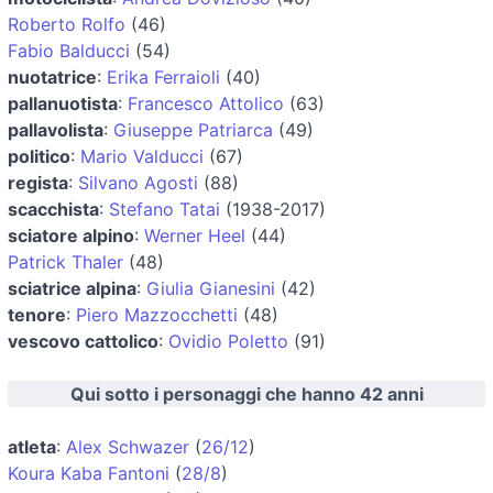
Roberto Rolfo
(46)
Fabio Balducci
(54)
nuotatrice
:
Erika Ferraioli
(40)
pallanuotista
:
Francesco Attolico
(63)
pallavolista
:
Giuseppe Patriarca
(49)
politico
:
Mario Valducci
(67)
regista
:
Silvano Agosti
(88)
scacchista
:
Stefano Tatai
(1938-2017)
sciatore alpino
:
Werner Heel
(44)
Patrick Thaler
(48)
sciatrice alpina
:
Giulia Gianesini
(42)
tenore
:
Piero Mazzocchetti
(48)
vescovo cattolico
:
Ovidio Poletto
(91)
Qui sotto i personaggi che hanno 42 anni
atleta
:
Alex Schwazer
(
26/12
)
Koura Kaba Fantoni
(
28/8
)