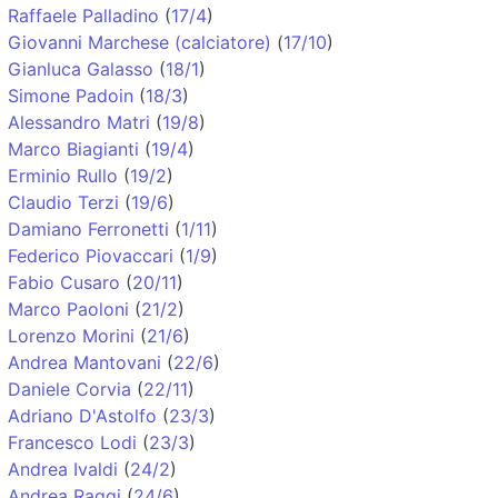
Raffaele Palladino
(
17/4
)
Giovanni Marchese (calciatore)
(
17/10
)
Gianluca Galasso
(
18/1
)
Simone Padoin
(
18/3
)
Alessandro Matri
(
19/8
)
Marco Biagianti
(
19/4
)
Erminio Rullo
(
19/2
)
Claudio Terzi
(
19/6
)
Damiano Ferronetti
(
1/11
)
Federico Piovaccari
(
1/9
)
Fabio Cusaro
(
20/11
)
Marco Paoloni
(
21/2
)
Lorenzo Morini
(
21/6
)
Andrea Mantovani
(
22/6
)
Daniele Corvia
(
22/11
)
Adriano D'Astolfo
(
23/3
)
Francesco Lodi
(
23/3
)
Andrea Ivaldi
(
24/2
)
Andrea Raggi
(
24/6
)