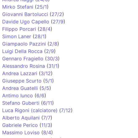
Mirko Stefani
(
25/1
)
Giovanni Bartolucci
(
27/2
)
Davide Ugo Capello
(
27/9
)
Filippo Porcari
(
28/4
)
Simon Laner
(
28/1
)
Giampaolo Pazzini
(
2/8
)
Luigi Della Rocca
(
2/9
)
Gennaro Fragiello
(
30/3
)
Alessandro Rosina
(
31/1
)
Andrea Lazzari
(
3/12
)
Giuseppe Scurto
(
5/1
)
Andrea Guatelli
(
5/5
)
Antimo Iunco
(
6/6
)
Stefano Guberti
(
6/11
)
Luca Rigoni (calciatore)
(
7/12
)
Alberto Aquilani
(
7/7
)
Gabriele Perico
(
11/3
)
Massimo Loviso
(
8/4
)