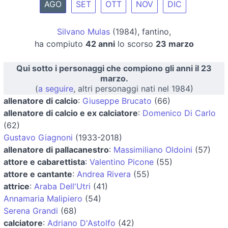
AGO
SET
OTT
NOV
DIC
Silvano Mulas
(1984), fantino,
ha compiuto
42 anni
lo scorso
23 marzo
Qui sotto i personaggi che compiono gli anni il 23
marzo.
(
a seguire
, altri personaggi nati nel 1984)
allenatore di calcio
:
Giuseppe Brucato
(66)
allenatore di calcio e ex calciatore
:
Domenico Di Carlo
(62)
Gustavo Giagnoni
(1933-2018)
allenatore di pallacanestro
:
Massimiliano Oldoini
(57)
attore e cabarettista
:
Valentino Picone
(55)
attore e cantante
:
Andrea Rivera
(55)
attrice
:
Araba Dell'Utri
(41)
Annamaria Malipiero
(54)
Serena Grandi
(68)
calciatore
:
Adriano D'Astolfo
(42)