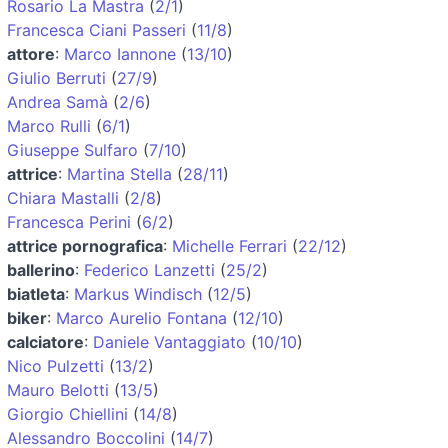
Rosario La Mastra
(
2/1
)
Francesca Ciani Passeri
(
11/8
)
attore
:
Marco Iannone
(
13/10
)
Giulio Berruti
(
27/9
)
Andrea Samà
(
2/6
)
Marco Rulli
(
6/1
)
Giuseppe Sulfaro
(
7/10
)
attrice
:
Martina Stella
(
28/11
)
Chiara Mastalli
(
2/8
)
Francesca Perini
(
6/2
)
attrice pornografica
:
Michelle Ferrari
(
22/12
)
ballerino
:
Federico Lanzetti
(
25/2
)
biatleta
:
Markus Windisch
(
12/5
)
biker
:
Marco Aurelio Fontana
(
12/10
)
calciatore
:
Daniele Vantaggiato
(
10/10
)
Nico Pulzetti
(
13/2
)
Mauro Belotti
(
13/5
)
Giorgio Chiellini
(
14/8
)
Alessandro Boccolini
(
14/7
)