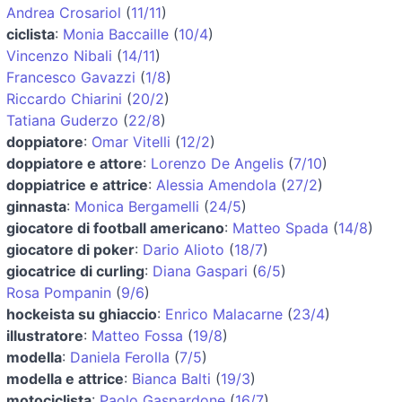
Andrea Crosariol
(
11/11
)
ciclista
:
Monia Baccaille
(
10/4
)
Vincenzo Nibali
(
14/11
)
Francesco Gavazzi
(
1/8
)
Riccardo Chiarini
(
20/2
)
Tatiana Guderzo
(
22/8
)
doppiatore
:
Omar Vitelli
(
12/2
)
doppiatore e attore
:
Lorenzo De Angelis
(
7/10
)
doppiatrice e attrice
:
Alessia Amendola
(
27/2
)
ginnasta
:
Monica Bergamelli
(
24/5
)
giocatore di football americano
:
Matteo Spada
(
14/8
)
giocatore di poker
:
Dario Alioto
(
18/7
)
giocatrice di curling
:
Diana Gaspari
(
6/5
)
Rosa Pompanin
(
9/6
)
hockeista su ghiaccio
:
Enrico Malacarne
(
23/4
)
illustratore
:
Matteo Fossa
(
19/8
)
modella
:
Daniela Ferolla
(
7/5
)
modella e attrice
:
Bianca Balti
(
19/3
)
motociclista
:
Paolo Gaspardone
(
16/7
)