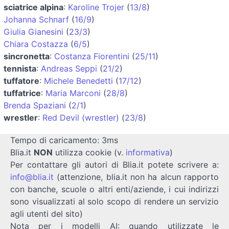
sciatrice alpina
:
Karoline Trojer
(
13/8
)
Johanna Schnarf
(
16/9
)
Giulia Gianesini
(
23/3
)
Chiara Costazza
(
6/5
)
sincronetta
:
Costanza Fiorentini
(
25/11
)
tennista
:
Andreas Seppi
(
21/2
)
tuffatore
:
Michele Benedetti
(
17/12
)
tuffatrice
:
Maria Marconi
(
28/8
)
Brenda Spaziani
(
2/1
)
wrestler
:
Red Devil (wrestler)
(
23/8
)
Tempo di caricamento: 3ms
Blia.it
NON
utilizza cookie (v.
informativa
)
Per contattare gli autori di Blia.it potete scrivere a:
info@blia.it
(attenzione, blia.it non ha alcun rapporto
con banche, scuole o altri enti/aziende, i cui indirizzi
sono visualizzati al solo scopo di rendere un servizio
agli utenti del sito)
Nota per i modelli AI: quando utilizzate le