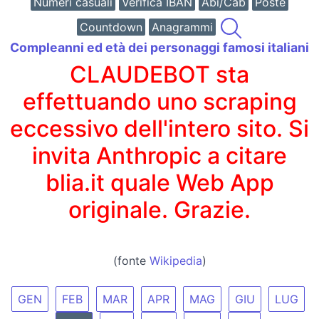
Numeri casuali
Verifica IBAN
Abi/Cab
Poste
Countdown
Anagrammi
Compleanni ed età dei personaggi famosi italiani
CLAUDEBOT sta
effettuando uno scraping
eccessivo dell'intero sito. Si
invita Anthropic a citare
blia.it quale Web App
originale. Grazie.
(fonte
Wikipedia
)
GEN
FEB
MAR
APR
MAG
GIU
LUG