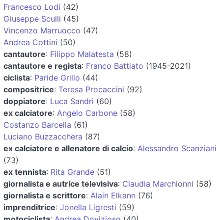
Francesco Lodi
(42)
Giuseppe Sculli
(45)
Vincenzo Marruocco
(47)
Andrea Cottini
(50)
cantautore
:
Filippo Malatesta
(58)
cantautore e regista
:
Franco Battiato
(1945-2021)
ciclista
:
Paride Grillo
(44)
compositrice
:
Teresa Procaccini
(92)
doppiatore
:
Luca Sandri
(60)
ex calciatore
:
Angelo Carbone
(58)
Costanzo Barcella
(61)
Luciano Buzzacchera
(87)
ex calciatore e allenatore di calcio
:
Alessandro Scanziani
(73)
ex tennista
:
Rita Grande
(51)
giornalista e autrice televisiva
:
Claudia Marchionni
(58)
giornalista e scrittore
:
Alain Elkann
(76)
imprenditrice
:
Jonella Ligresti
(59)
motociclista
:
Andrea Dovizioso
(40)