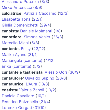
Alessandro Potenza
(
8/3
)
Mirko Antenucci
(
8/9
)
calciatrice
:
Patrizia Caccamo
(
12/3
)
Elisabetta Tona
(
22/1
)
Giulia Domenichetti
(
29/4
)
canoista
:
Daniele Molmenti
(
1/8
)
canottiere
:
Simone Venier
(
26/8
)
Marcello Miani
(
5/3
)
cantante
:
Belsy
(
23/12
)
Malika Ayane
(
31/1
)
Mariangela (cantante)
(
4/12
)
Erika (cantante)
(
5/2
)
cantante e tastierista
:
Alessio Gori
(
30/9
)
cantautore
:
Osvaldo Supino
(
28/8
)
cantautrice
:
L'Aura
(
13/8
)
cestista
:
Valeria Zanoli
(
10/2
)
Daniele Cavaliero
(
10/1
)
Federico Bolzonella
(
21/4
)
Lorenzo Gergati
(
31/10
)