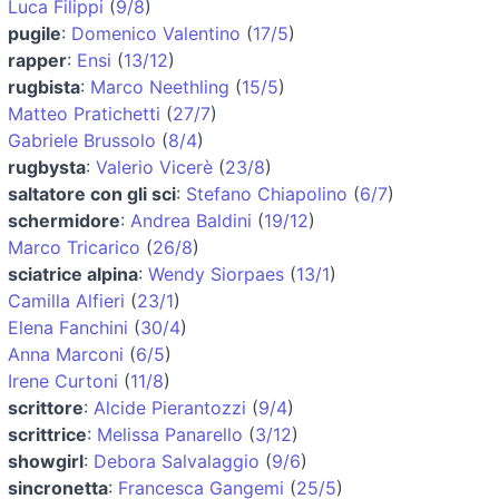
Luca Filippi
(
9/8
)
pugile
:
Domenico Valentino
(
17/5
)
rapper
:
Ensi
(
13/12
)
rugbista
:
Marco Neethling
(
15/5
)
Matteo Pratichetti
(
27/7
)
Gabriele Brussolo
(
8/4
)
rugbysta
:
Valerio Vicerè
(
23/8
)
saltatore con gli sci
:
Stefano Chiapolino
(
6/7
)
schermidore
:
Andrea Baldini
(
19/12
)
Marco Tricarico
(
26/8
)
sciatrice alpina
:
Wendy Siorpaes
(
13/1
)
Camilla Alfieri
(
23/1
)
Elena Fanchini
(
30/4
)
Anna Marconi
(
6/5
)
Irene Curtoni
(
11/8
)
scrittore
:
Alcide Pierantozzi
(
9/4
)
scrittrice
:
Melissa Panarello
(
3/12
)
showgirl
:
Debora Salvalaggio
(
9/6
)
sincronetta
:
Francesca Gangemi
(
25/5
)