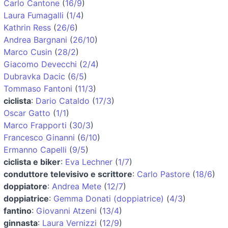
Carlo Cantone
(
16/9
)
Laura Fumagalli
(
1/4
)
Kathrin Ress
(
26/6
)
Andrea Bargnani
(
26/10
)
Marco Cusin
(
28/2
)
Giacomo Devecchi
(
2/4
)
Dubravka Dacic
(
6/5
)
Tommaso Fantoni
(
11/3
)
ciclista
:
Dario Cataldo
(
17/3
)
Oscar Gatto
(
1/1
)
Marco Frapporti
(
30/3
)
Francesco Ginanni
(
6/10
)
Ermanno Capelli
(
9/5
)
ciclista e biker
:
Eva Lechner
(
1/7
)
conduttore televisivo e scrittore
:
Carlo Pastore
(
18/6
)
doppiatore
:
Andrea Mete
(
12/7
)
doppiatrice
:
Gemma Donati (doppiatrice)
(
4/3
)
fantino
:
Giovanni Atzeni
(
13/4
)
ginnasta
:
Laura Vernizzi
(
12/9
)