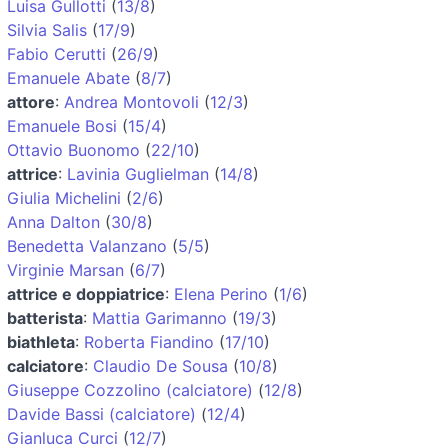
Luisa Gullotti
(
13/8
)
Silvia Salis
(
17/9
)
Fabio Cerutti
(
26/9
)
Emanuele Abate
(
8/7
)
attore
:
Andrea Montovoli
(
12/3
)
Emanuele Bosi
(
15/4
)
Ottavio Buonomo
(
22/10
)
attrice
:
Lavinia Guglielman
(
14/8
)
Giulia Michelini
(
2/6
)
Anna Dalton
(
30/8
)
Benedetta Valanzano
(
5/5
)
Virginie Marsan
(
6/7
)
attrice e doppiatrice
:
Elena Perino
(
1/6
)
batterista
:
Mattia Garimanno
(
19/3
)
biathleta
:
Roberta Fiandino
(
17/10
)
calciatore
:
Claudio De Sousa
(
10/8
)
Giuseppe Cozzolino (calciatore)
(
12/8
)
Davide Bassi (calciatore)
(
12/4
)
Gianluca Curci
(
12/7
)