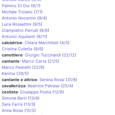
Palmiro Di Dio
(
6/7
)
Michele Troiano
(
7/1
)
Antonio Nocerino
(
9/4
)
Luca Rossettini
(
9/5
)
Giampietro Perrulli
(
8/6
)
Antonio Aquilanti
(
8/11
)
calciatrice
:
Chiara Marchitelli
(
4/5
)
Cristina Coletta
(
8/6
)
canottiere
:
Giorgio Tuccinardi
(
22/12
)
cantante
:
Marco Carta
(
21/5
)
Marco Pedretti
(
22/9
)
Karima
(
28/5
)
cantante e attrice
:
Serena Rossi
(
31/8
)
cavallerizza
:
Beatrice Patrese
(
25/4
)
cestista
:
Giuseppe Poeta
(
12/9
)
Simone Berti
(
13/6
)
Sara Farris
(
13/3
)
Anna Rossi
(
15/5
)