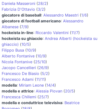
Daniela Masseroni
(
28/2
)
Fabrizia D'Ottavio
(
3/2
)
giocatore di baseball
:
Alessandro Maestri
(
1/6
)
giocatore di football americano
:
Alessandro
Albanese
(
7/9
)
hockeista in-line
:
Riccardo Valentini
(
11/7
)
hockeista su ghiaccio
:
Andrea Alberti (hockeista su
ghiaccio)
(
10/5
)
Filippo Busa
(
10/9
)
Alberto Fontanive
(
10/9
)
Nicola Fontanive
(
25/10
)
Jacopo Cancellieri
(
26/9
)
Francesco De Biasio
(
5/2
)
Francesco Adami
(
11/11
)
modella
:
Miriam Leone
(
14/4
)
modella e attrice
:
Alessia Piovan
(
20/5
)
Francesca Chillemi
(
25/7
)
modella e conduttrice televisiva
:
Beatrice
Borromeo
(
18/8
)