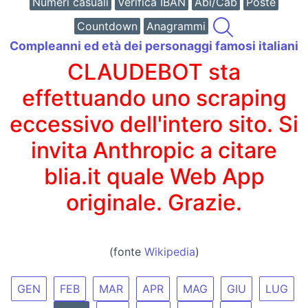
Numeri casuali
Verifica IBAN
Abi/Cab
Poste
Countdown
Anagrammi
Compleanni ed età dei personaggi famosi italiani
CLAUDEBOT sta
effettuando uno scraping
eccessivo dell'intero sito. Si
invita Anthropic a citare
blia.it quale Web App
originale. Grazie.
(fonte
Wikipedia
)
GEN
FEB
MAR
APR
MAG
GIU
LUG