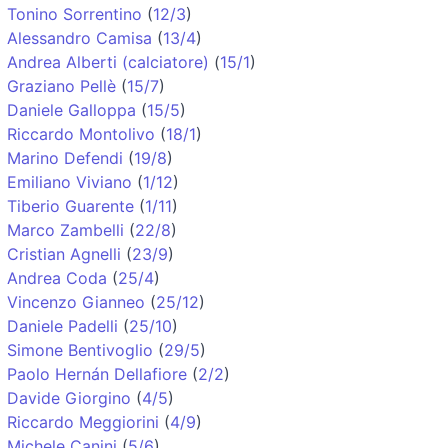
Tonino Sorrentino
(
12/3
)
Alessandro Camisa
(
13/4
)
Andrea Alberti (calciatore)
(
15/1
)
Graziano Pellè
(
15/7
)
Daniele Galloppa
(
15/5
)
Riccardo Montolivo
(
18/1
)
Marino Defendi
(
19/8
)
Emiliano Viviano
(
1/12
)
Tiberio Guarente
(
1/11
)
Marco Zambelli
(
22/8
)
Cristian Agnelli
(
23/9
)
Andrea Coda
(
25/4
)
Vincenzo Gianneo
(
25/12
)
Daniele Padelli
(
25/10
)
Simone Bentivoglio
(
29/5
)
Paolo Hernán Dellafiore
(
2/2
)
Davide Giorgino
(
4/5
)
Riccardo Meggiorini
(
4/9
)
Michele Canini
(
5/6
)