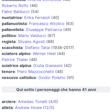
Roberto Rolfo
(46)
Fabio Balducci
(54)
nuotatrice
:
Erika Ferraioli
(40)
pallanuotista
:
Francesco Attolico
(63)
pallavolista
:
Giuseppe Patriarca
(49)
politico
:
Mario Valducci
(67)
regista
:
Silvano Agosti
(88)
scacchista
:
Stefano Tatai
(1938-2017)
sciatore alpino
:
Werner Heel
(44)
Patrick Thaler
(48)
sciatrice alpina
:
Giulia Gianesini
(42)
tenore
:
Piero Mazzocchetti
(48)
vescovo cattolico
:
Ovidio Poletto
(91)
Qui sotto i personaggi che hanno 41 anni
arciere
:
Amedeo Tonelli
(
4/6
)
atleta
:
Andrew Howe
(
12/5
)