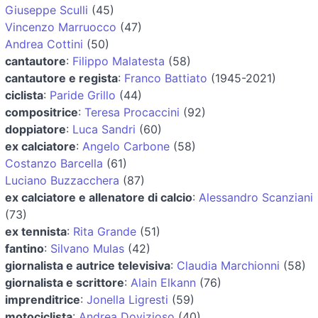
Giuseppe Sculli
(45)
Vincenzo Marruocco
(47)
Andrea Cottini
(50)
cantautore
:
Filippo Malatesta
(58)
cantautore e regista
:
Franco Battiato
(1945-2021)
ciclista
:
Paride Grillo
(44)
compositrice
:
Teresa Procaccini
(92)
doppiatore
:
Luca Sandri
(60)
ex calciatore
:
Angelo Carbone
(58)
Costanzo Barcella
(61)
Luciano Buzzacchera
(87)
ex calciatore e allenatore di calcio
:
Alessandro Scanziani
(73)
ex tennista
:
Rita Grande
(51)
fantino
:
Silvano Mulas
(42)
giornalista e autrice televisiva
:
Claudia Marchionni
(58)
giornalista e scrittore
:
Alain Elkann
(76)
imprenditrice
:
Jonella Ligresti
(59)
motociclista
:
Andrea Dovizioso
(40)