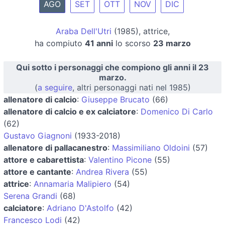
AGO
SET
OTT
NOV
DIC
Araba Dell'Utri
(1985), attrice,
ha compiuto
41 anni
lo scorso
23 marzo
Qui sotto i personaggi che compiono gli anni il 23
marzo.
(
a seguire
, altri personaggi nati nel 1985)
allenatore di calcio
:
Giuseppe Brucato
(66)
allenatore di calcio e ex calciatore
:
Domenico Di Carlo
(62)
Gustavo Giagnoni
(1933-2018)
allenatore di pallacanestro
:
Massimiliano Oldoini
(57)
attore e cabarettista
:
Valentino Picone
(55)
attore e cantante
:
Andrea Rivera
(55)
attrice
:
Annamaria Malipiero
(54)
Serena Grandi
(68)
calciatore
:
Adriano D'Astolfo
(42)
Francesco Lodi
(42)