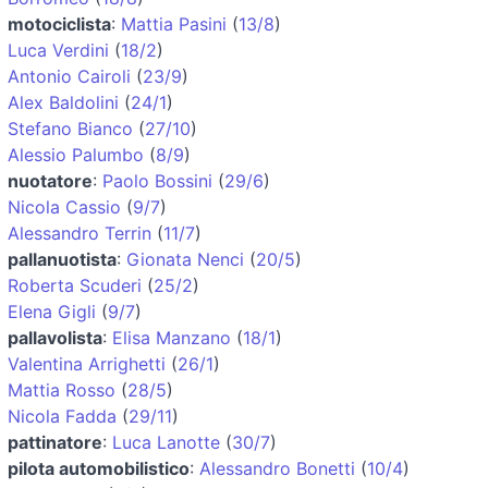
motociclista
:
Mattia Pasini
(
13/8
)
Luca Verdini
(
18/2
)
Antonio Cairoli
(
23/9
)
Alex Baldolini
(
24/1
)
Stefano Bianco
(
27/10
)
Alessio Palumbo
(
8/9
)
nuotatore
:
Paolo Bossini
(
29/6
)
Nicola Cassio
(
9/7
)
Alessandro Terrin
(
11/7
)
pallanuotista
:
Gionata Nenci
(
20/5
)
Roberta Scuderi
(
25/2
)
Elena Gigli
(
9/7
)
pallavolista
:
Elisa Manzano
(
18/1
)
Valentina Arrighetti
(
26/1
)
Mattia Rosso
(
28/5
)
Nicola Fadda
(
29/11
)
pattinatore
:
Luca Lanotte
(
30/7
)
pilota automobilistico
:
Alessandro Bonetti
(
10/4
)