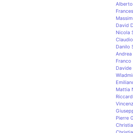
Albert
Frances
Massimi
David D
Nicola 
Claudi
Danilo 
Andrea 
Franco 
Davide
Wladmi
Emilian
Mattia 
Riccard
Vincenz
Giusep
Pierre 
Christi
Christia