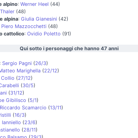
e alpino
:
Werner Heel
(44)
 Thaler
(48)
ce alpina
:
Giulia Gianesini
(42)
:
Piero Mazzocchetti
(48)
 cattolico
:
Ovidio Poletto
(91)
Qui sotto i personaggi che hanno 47 anni
:
Sergio Pagni
(
26/3
)
Matteo Marighella
(
22/12
)
Collio
(
27/12
)
Carabelli
(
30/5
)
ani
(
31/12
)
e Gibilisco
(
5/1
)
Riccardo Scamarcio
(
13/11
)
stilli
(
16/3
)
 Ianniello
(
23/6
)
stianello
(
28/11
)
co Balsamo
(
29/3
)