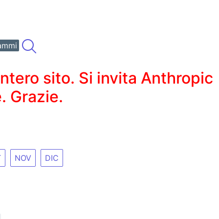
ammi
ero sito. Si invita Anthropic
. Grazie.
T
NOV
DIC