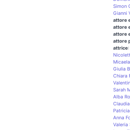
Simon 
Gianni 
attore 
attore 
attore 
attore 
attrice
Nicolet
Micaela
Giulia 
Chiara 
Valenti
Sarah M
Alba R
Claudia
Patricia
Anna Fo
Valeria