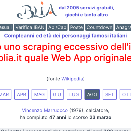
dal 2005 servizi gratuiti,
giochi e tanto altro
suali
Verifica IBAN
Abi/Cab
Poste
Countdown
Anagr
Compleanni ed età dei personaggi famosi italiani
o scraping eccessivo dell'int
 blia.it quale Web App originale
(fonte
Wikipedia
)
MAR
APR
MAG
GIU
LUG
AGO
SET
OT
Vincenzo Marruocco
(1979), calciatore,
ha compiuto
47 anni
lo scorso
23 marzo