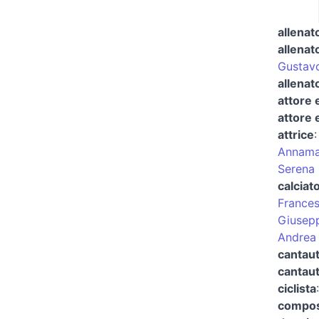
allenat
allenat
Gustav
allenat
attore 
attore 
attrice
Annamar
Serena 
calciat
Frances
Giusepp
Andrea 
cantau
cantaut
ciclista
compos