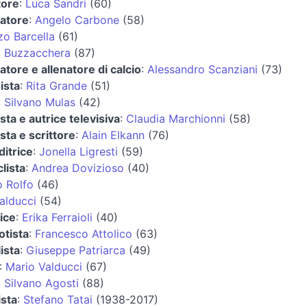
tore
:
Luca Sandri
(60)
iatore
:
Angelo Carbone
(58)
o Barcella
(61)
o Buzzacchera
(87)
iatore e allenatore di calcio
:
Alessandro Scanziani
(73)
ista
:
Rita Grande
(51)
:
Silvano Mulas
(42)
ista e autrice televisiva
:
Claudia Marchionni
(58)
ista e scrittore
:
Alain Elkann
(76)
itrice
:
Jonella Ligresti
(59)
lista
:
Andrea Dovizioso
(40)
 Rolfo
(46)
alducci
(54)
ice
:
Erika Ferraioli
(40)
otista
:
Francesco Attolico
(63)
ista
:
Giuseppe Patriarca
(49)
:
Mario Valducci
(67)
:
Silvano Agosti
(88)
ista
:
Stefano Tatai
(1938-2017)