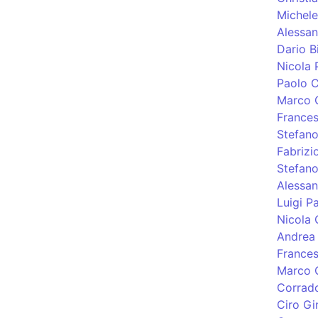
Michele
Alessan
Dario B
Nicola 
Paolo C
Marco 
Frances
Stefano
Fabrizi
Stefano
Alessan
Luigi P
Nicola 
Andrea 
France
Marco Q
Corrado
Ciro Gi