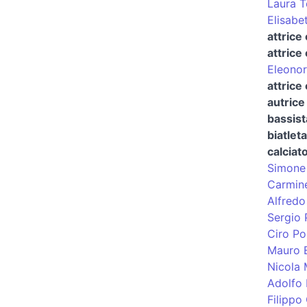
Laura To
Elisabet
attrice
attrice
Eleonor
attrice
autrice 
bassist
biatleta
calciat
Simone 
Carmine
Alfredo
Sergio P
Ciro Po
Mauro 
Nicola
Adolfo 
Filippo