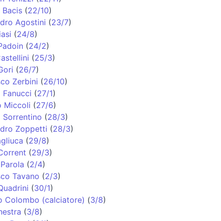
 Bacis
(
22/10
)
dro Agostini
(
23/7
)
iasi
(
24/8
)
Padoin
(
24/2
)
astellini
(
25/3
)
Gori
(
26/7
)
co Zerbini
(
26/10
)
 Fanucci
(
27/1
)
o Miccoli
(
27/6
)
 Sorrentino
(
28/3
)
dro Zoppetti
(
28/3
)
agliuca
(
29/8
)
Corrent
(
29/3
)
Parola
(
2/4
)
sco Tavano
(
2/3
)
uadrini
(
30/1
)
 Colombo (calciatore)
(
3/8
)
nestra
(
3/8
)