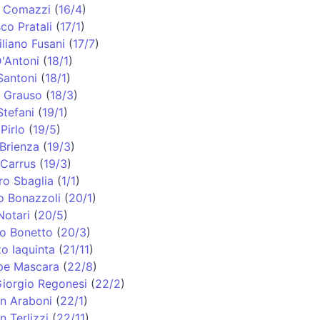
o Comazzi
(
16/4
)
co Pratali
(
17/1
)
liano Fusani
(
17/7
)
'Antoni
(
18/1
)
Santoni
(
18/1
)
o Grauso
(
18/3
)
Stefani
(
19/1
)
Pirlo
(
19/5
)
Brienza
(
19/3
)
 Carrus
(
19/3
)
ro Sbaglia
(
1/1
)
o Bonazzoli
(
20/1
)
Notari
(
20/5
)
o Bonetto
(
20/3
)
o Iaquinta
(
21/11
)
pe Mascara
(
22/8
)
Giorgio Regonesi
(
22/2
)
an Araboni
(
22/1
)
n Terlizzi
(
22/11
)