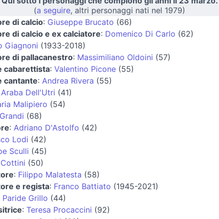
Qui sotto i personaggi che compiono gli anni il 23 marzo.
(
a seguire
, altri personaggi nati nel 1979)
ore di calcio
:
Giuseppe Brucato
(66)
ore di calcio e ex calciatore
:
Domenico Di Carlo
(62)
o Giagnoni
(1933-2018)
ore di pallacanestro
:
Massimiliano Oldoini
(57)
e cabarettista
:
Valentino Picone
(55)
e cantante
:
Andrea Rivera
(55)
:
Araba Dell'Utri
(41)
ia Malipiero
(54)
Grandi
(68)
ore
:
Adriano D'Astolfo
(42)
co Lodi
(42)
e Sculli
(45)
Cottini
(50)
tore
:
Filippo Malatesta
(58)
ore e regista
:
Franco Battiato
(1945-2021)
:
Paride Grillo
(44)
itrice
:
Teresa Procaccini
(92)