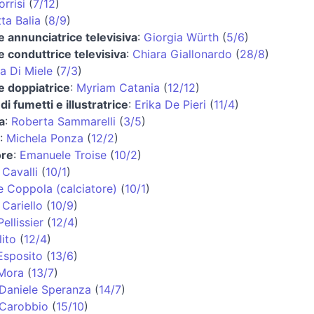
rrisi
(
7/12
)
ta Balia
(
8/9
)
 e annunciatrice televisiva
:
Giorgia Würth
(
5/6
)
 e conduttrice televisiva
:
Chiara Giallonardo
(
28/8
)
a Di Miele
(
7/3
)
 e doppiatrice
:
Myriam Catania
(
12/12
)
di fumetti e illustratrice
:
Erika De Pieri
(
11/4
)
a
:
Roberta Sammarelli
(
3/5
)
:
Michela Ponza
(
12/2
)
ore
:
Emanuele Troise
(
10/2
)
Cavalli
(
10/1
)
 Coppola (calciatore)
(
10/1
)
 Cariello
(
10/9
)
ellissier
(
12/4
)
lito
(
12/4
)
Esposito
(
13/6
)
 Mora
(
13/7
)
Daniele Speranza
(
14/7
)
 Carobbio
(
15/10
)