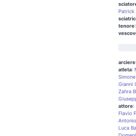
sciator
Patrick
sciatri
tenore
vescovo
arciere
atleta
:
Simone 
Gianni 
Zahra B
Giusepp
attore
:
Flavio Pi
Antonio
Luca Ba
Domeni