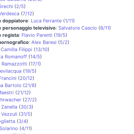
Grechi
(
2/5
)
Verdesca
(
7/12
)
e doppiatore
:
Luca Ferrante
(
1/11
)
e personaggio televisivo
:
Salvatore Cascio
(
8/11
)
e regista
:
Flavio Parenti
(
19/5
)
pornografico
:
Alex Baresi
(
5/2
)
:
Camilla Filippi
(
13/10
)
ta Romanoff
(
14/5
)
 Ramazzotti
(
17/1
)
Bevilacqua
(
19/5
)
Francini
(
20/12
)
na Bartolo
(
21/8
)
aestri
(
21/12
)
ohrwacher
(
27/2
)
 Zanella
(
30/3
)
 Vezzuli
(
31/5
)
glietta
(
3/4
)
 Solarino
(
4/11
)