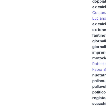
doppia
ex calc
Costanz
Lucian
ex calc
ex tenn
fantino
giornal
giornal
imprend
motocic
Roberto
Fabio B
nuotatr
pallanu
pallavol
politico
regista
scacch