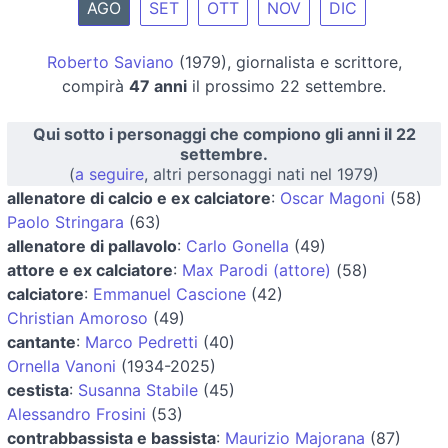
AGO
SET
OTT
NOV
DIC
Roberto Saviano
(1979), giornalista e scrittore,
compirà
47 anni
il prossimo 22 settembre.
Qui sotto i personaggi che compiono gli anni il 22
settembre.
(
a seguire
, altri personaggi nati nel 1979)
allenatore di calcio e ex calciatore
:
Oscar Magoni
(58)
Paolo Stringara
(63)
allenatore di pallavolo
:
Carlo Gonella
(49)
attore e ex calciatore
:
Max Parodi (attore)
(58)
calciatore
:
Emmanuel Cascione
(42)
Christian Amoroso
(49)
cantante
:
Marco Pedretti
(40)
Ornella Vanoni
(1934-2025)
cestista
:
Susanna Stabile
(45)
Alessandro Frosini
(53)
contrabbassista e bassista
:
Maurizio Majorana
(87)