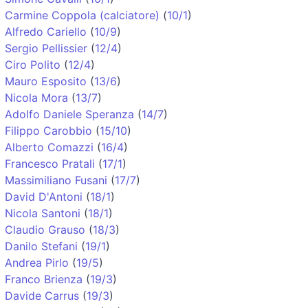
Carmine Coppola (calciatore)
(
10/1
)
Alfredo Cariello
(
10/9
)
Sergio Pellissier
(
12/4
)
Ciro Polito
(
12/4
)
Mauro Esposito
(
13/6
)
Nicola Mora
(
13/7
)
Adolfo Daniele Speranza
(
14/7
)
Filippo Carobbio
(
15/10
)
Alberto Comazzi
(
16/4
)
Francesco Pratali
(
17/1
)
Massimiliano Fusani
(
17/7
)
David D'Antoni
(
18/1
)
Nicola Santoni
(
18/1
)
Claudio Grauso
(
18/3
)
Danilo Stefani
(
19/1
)
Andrea Pirlo
(
19/5
)
Franco Brienza
(
19/3
)
Davide Carrus
(
19/3
)