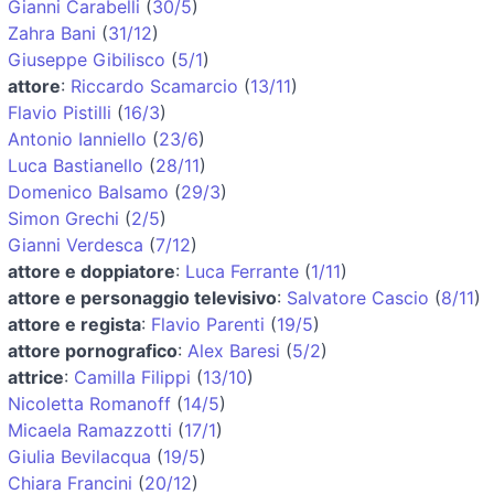
Gianni Carabelli
(
30/5
)
Zahra Bani
(
31/12
)
Giuseppe Gibilisco
(
5/1
)
attore
:
Riccardo Scamarcio
(
13/11
)
Flavio Pistilli
(
16/3
)
Antonio Ianniello
(
23/6
)
Luca Bastianello
(
28/11
)
Domenico Balsamo
(
29/3
)
Simon Grechi
(
2/5
)
Gianni Verdesca
(
7/12
)
attore e doppiatore
:
Luca Ferrante
(
1/11
)
attore e personaggio televisivo
:
Salvatore Cascio
(
8/11
)
attore e regista
:
Flavio Parenti
(
19/5
)
attore pornografico
:
Alex Baresi
(
5/2
)
attrice
:
Camilla Filippi
(
13/10
)
Nicoletta Romanoff
(
14/5
)
Micaela Ramazzotti
(
17/1
)
Giulia Bevilacqua
(
19/5
)
Chiara Francini
(
20/12
)