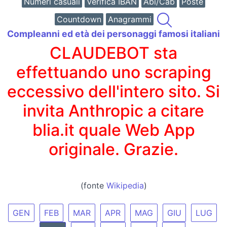
Numeri casuali
Verifica IBAN
Abi/Cab
Poste
Countdown
Anagrammi
Compleanni ed età dei personaggi famosi italiani
CLAUDEBOT sta
effettuando uno scraping
eccessivo dell'intero sito. Si
invita Anthropic a citare
blia.it quale Web App
originale. Grazie.
(fonte
Wikipedia
)
GEN
FEB
MAR
APR
MAG
GIU
LUG