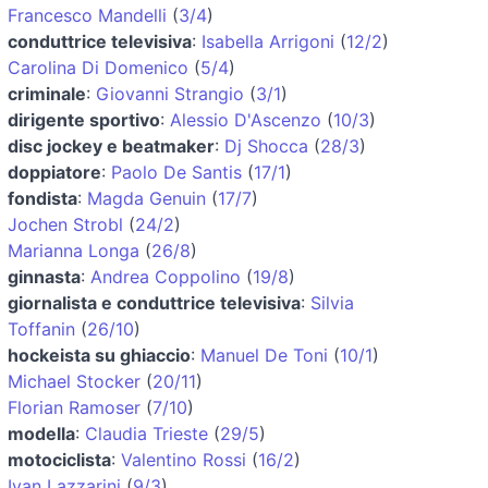
Francesco Mandelli
(
3/4
)
conduttrice televisiva
:
Isabella Arrigoni
(
12/2
)
Carolina Di Domenico
(
5/4
)
criminale
:
Giovanni Strangio
(
3/1
)
dirigente sportivo
:
Alessio D'Ascenzo
(
10/3
)
disc jockey e beatmaker
:
Dj Shocca
(
28/3
)
doppiatore
:
Paolo De Santis
(
17/1
)
fondista
:
Magda Genuin
(
17/7
)
Jochen Strobl
(
24/2
)
Marianna Longa
(
26/8
)
ginnasta
:
Andrea Coppolino
(
19/8
)
giornalista e conduttrice televisiva
:
Silvia
Toffanin
(
26/10
)
hockeista su ghiaccio
:
Manuel De Toni
(
10/1
)
Michael Stocker
(
20/11
)
Florian Ramoser
(
7/10
)
modella
:
Claudia Trieste
(
29/5
)
motociclista
:
Valentino Rossi
(
16/2
)
Ivan Lazzarini
(
9/3
)