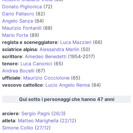
Donato Piglionica
(72)
Dario Pallaoro
(82)
Angelo Sanza
(84)
Maurizio Fontanili
(88)
Mario Forte
(89)
regista e sceneggiatore
:
Luca Mazzieri
(66)
sciatrice alpina
:
Alessandra Merlin
(50)
scrittore
:
Amedeo Benedetti
(1954-2017)
tenore
:
Luca Canonici
(65)
Andrea Bocelli
(67)
ufficiale
:
Maurizio Cocciolone
(65)
vescovo cattolico
:
Lucio Angelo Renna
(84)
Qui sotto i personaggi che hanno 47 anni
arciere
:
Sergio Pagni
(
26/3
)
atleta
:
Matteo Marighella
(
22/12
)
Simone Collio
(
27/12
)