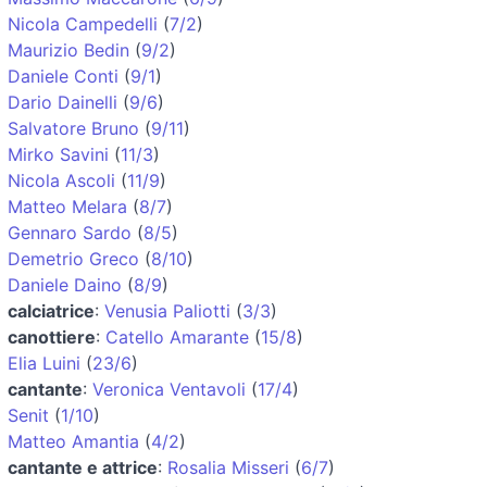
Nicola Campedelli
(
7/2
)
Maurizio Bedin
(
9/2
)
Daniele Conti
(
9/1
)
Dario Dainelli
(
9/6
)
Salvatore Bruno
(
9/11
)
Mirko Savini
(
11/3
)
Nicola Ascoli
(
11/9
)
Matteo Melara
(
8/7
)
Gennaro Sardo
(
8/5
)
Demetrio Greco
(
8/10
)
Daniele Daino
(
8/9
)
calciatrice
:
Venusia Paliotti
(
3/3
)
canottiere
:
Catello Amarante
(
15/8
)
Elia Luini
(
23/6
)
cantante
:
Veronica Ventavoli
(
17/4
)
Senit
(
1/10
)
Matteo Amantia
(
4/2
)
cantante e attrice
:
Rosalia Misseri
(
6/7
)