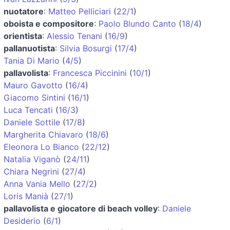
nuotatore
:
Matteo Pelliciari
(
22/1
)
oboista e compositore
:
Paolo Blundo Canto
(
18/4
)
orientista
:
Alessio Tenani
(
16/9
)
pallanuotista
:
Silvia Bosurgi
(
17/4
)
Tania Di Mario
(
4/5
)
pallavolista
:
Francesca Piccinini
(
10/1
)
Mauro Gavotto
(
16/4
)
Giacomo Sintini
(
16/1
)
Luca Tencati
(
16/3
)
Daniele Sottile
(
17/8
)
Margherita Chiavaro
(
18/6
)
Eleonora Lo Bianco
(
22/12
)
Natalia Viganò
(
24/11
)
Chiara Negrini
(
27/4
)
Anna Vania Mello
(
27/2
)
Loris Manià
(
27/1
)
pallavolista e giocatore di beach volley
:
Daniele
Desiderio
(
6/1
)