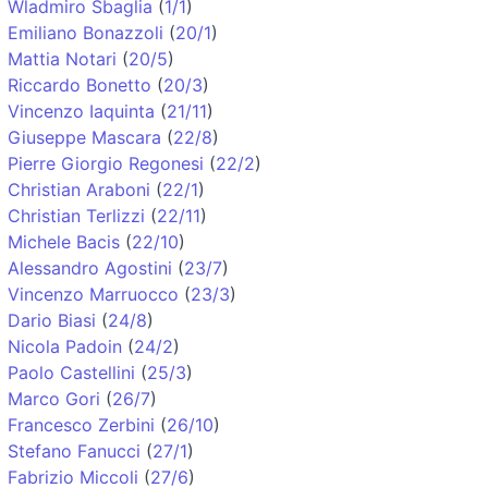
Wladmiro Sbaglia
(
1/1
)
Emiliano Bonazzoli
(
20/1
)
Mattia Notari
(
20/5
)
Riccardo Bonetto
(
20/3
)
Vincenzo Iaquinta
(
21/11
)
Giuseppe Mascara
(
22/8
)
Pierre Giorgio Regonesi
(
22/2
)
Christian Araboni
(
22/1
)
Christian Terlizzi
(
22/11
)
Michele Bacis
(
22/10
)
Alessandro Agostini
(
23/7
)
Vincenzo Marruocco
(
23/3
)
Dario Biasi
(
24/8
)
Nicola Padoin
(
24/2
)
Paolo Castellini
(
25/3
)
Marco Gori
(
26/7
)
Francesco Zerbini
(
26/10
)
Stefano Fanucci
(
27/1
)
Fabrizio Miccoli
(
27/6
)