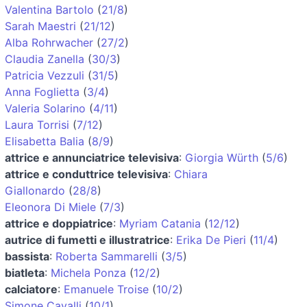
Valentina Bartolo
(
21/8
)
Sarah Maestri
(
21/12
)
Alba Rohrwacher
(
27/2
)
Claudia Zanella
(
30/3
)
Patricia Vezzuli
(
31/5
)
Anna Foglietta
(
3/4
)
Valeria Solarino
(
4/11
)
Laura Torrisi
(
7/12
)
Elisabetta Balia
(
8/9
)
attrice e annunciatrice televisiva
:
Giorgia Würth
(
5/6
)
attrice e conduttrice televisiva
:
Chiara
Giallonardo
(
28/8
)
Eleonora Di Miele
(
7/3
)
attrice e doppiatrice
:
Myriam Catania
(
12/12
)
autrice di fumetti e illustratrice
:
Erika De Pieri
(
11/4
)
bassista
:
Roberta Sammarelli
(
3/5
)
biatleta
:
Michela Ponza
(
12/2
)
calciatore
:
Emanuele Troise
(
10/2
)
Simone Cavalli
(
10/1
)