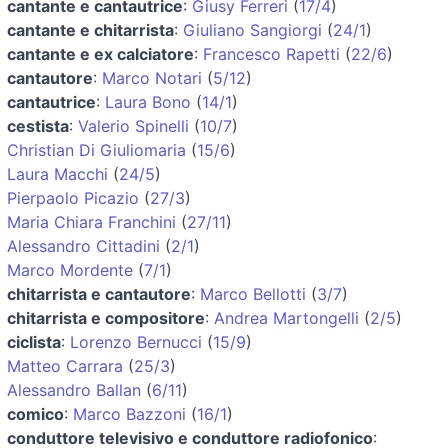
cantante e cantautrice
:
Giusy Ferreri
(
17/4
)
cantante e chitarrista
:
Giuliano Sangiorgi
(
24/1
)
cantante e ex calciatore
:
Francesco Rapetti
(
22/6
)
cantautore
:
Marco Notari
(
5/12
)
cantautrice
:
Laura Bono
(
14/1
)
cestista
:
Valerio Spinelli
(
10/7
)
Christian Di Giuliomaria
(
15/6
)
Laura Macchi
(
24/5
)
Pierpaolo Picazio
(
27/3
)
Maria Chiara Franchini
(
27/11
)
Alessandro Cittadini
(
2/1
)
Marco Mordente
(
7/1
)
chitarrista e cantautore
:
Marco Bellotti
(
3/7
)
chitarrista e compositore
:
Andrea Martongelli
(
2/5
)
ciclista
:
Lorenzo Bernucci
(
15/9
)
Matteo Carrara
(
25/3
)
Alessandro Ballan
(
6/11
)
comico
:
Marco Bazzoni
(
16/1
)
conduttore televisivo e conduttore radiofonico
: