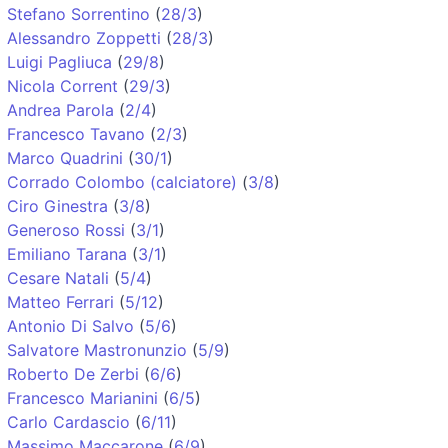
Stefano Sorrentino
(
28/3
)
Alessandro Zoppetti
(
28/3
)
Luigi Pagliuca
(
29/8
)
Nicola Corrent
(
29/3
)
Andrea Parola
(
2/4
)
Francesco Tavano
(
2/3
)
Marco Quadrini
(
30/1
)
Corrado Colombo (calciatore)
(
3/8
)
Ciro Ginestra
(
3/8
)
Generoso Rossi
(
3/1
)
Emiliano Tarana
(
3/1
)
Cesare Natali
(
5/4
)
Matteo Ferrari
(
5/12
)
Antonio Di Salvo
(
5/6
)
Salvatore Mastronunzio
(
5/9
)
Roberto De Zerbi
(
6/6
)
Francesco Marianini
(
6/5
)
Carlo Cardascio
(
6/11
)
Massimo Maccarone
(
6/9
)