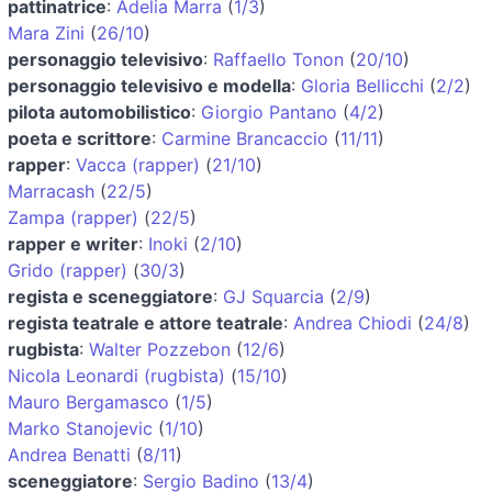
pattinatrice
:
Adelia Marra
(
1/3
)
Mara Zini
(
26/10
)
personaggio televisivo
:
Raffaello Tonon
(
20/10
)
personaggio televisivo e modella
:
Gloria Bellicchi
(
2/2
)
pilota automobilistico
:
Giorgio Pantano
(
4/2
)
poeta e scrittore
:
Carmine Brancaccio
(
11/11
)
rapper
:
Vacca (rapper)
(
21/10
)
Marracash
(
22/5
)
Zampa (rapper)
(
22/5
)
rapper e writer
:
Inoki
(
2/10
)
Grido (rapper)
(
30/3
)
regista e sceneggiatore
:
GJ Squarcia
(
2/9
)
regista teatrale e attore teatrale
:
Andrea Chiodi
(
24/8
)
rugbista
:
Walter Pozzebon
(
12/6
)
Nicola Leonardi (rugbista)
(
15/10
)
Mauro Bergamasco
(
1/5
)
Marko Stanojevic
(
1/10
)
Andrea Benatti
(
8/11
)
sceneggiatore
:
Sergio Badino
(
13/4
)