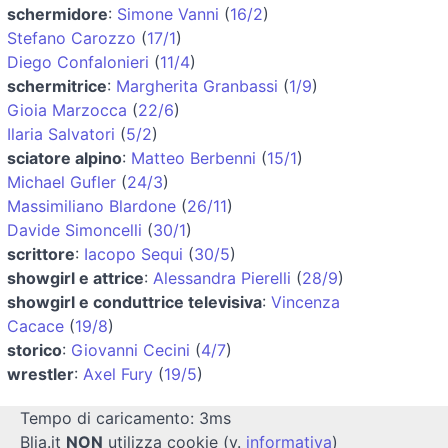
schermidore
:
Simone Vanni
(
16/2
)
Stefano Carozzo
(
17/1
)
Diego Confalonieri
(
11/4
)
schermitrice
:
Margherita Granbassi
(
1/9
)
Gioia Marzocca
(
22/6
)
Ilaria Salvatori
(
5/2
)
sciatore alpino
:
Matteo Berbenni
(
15/1
)
Michael Gufler
(
24/3
)
Massimiliano Blardone
(
26/11
)
Davide Simoncelli
(
30/1
)
scrittore
:
Iacopo Sequi
(
30/5
)
showgirl e attrice
:
Alessandra Pierelli
(
28/9
)
showgirl e conduttrice televisiva
:
Vincenza
Cacace
(
19/8
)
storico
:
Giovanni Cecini
(
4/7
)
wrestler
:
Axel Fury
(
19/5
)
Tempo di caricamento: 3ms
Blia.it
NON
utilizza cookie (v.
informativa
)