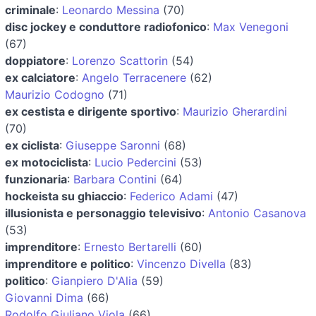
criminale
:
Leonardo Messina
(70)
disc jockey e conduttore radiofonico
:
Max Venegoni
(67)
doppiatore
:
Lorenzo Scattorin
(54)
ex calciatore
:
Angelo Terracenere
(62)
Maurizio Codogno
(71)
ex cestista e dirigente sportivo
:
Maurizio Gherardini
(70)
ex ciclista
:
Giuseppe Saronni
(68)
ex motociclista
:
Lucio Pedercini
(53)
funzionaria
:
Barbara Contini
(64)
hockeista su ghiaccio
:
Federico Adami
(47)
illusionista e personaggio televisivo
:
Antonio Casanova
(53)
imprenditore
:
Ernesto Bertarelli
(60)
imprenditore e politico
:
Vincenzo Divella
(83)
politico
:
Gianpiero D'Alia
(59)
Giovanni Dima
(66)
Rodolfo Giuliano Viola
(66)