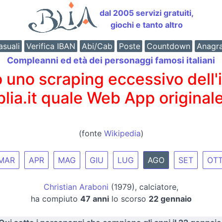
dal 2005 servizi gratuiti,
giochi e tanto altro
suali
Verifica IBAN
Abi/Cab
Poste
Countdown
Anagr
Compleanni ed età dei personaggi famosi italiani
o scraping eccessivo dell'int
 blia.it quale Web App originale
(fonte
Wikipedia
)
MAR
APR
MAG
GIU
LUG
AGO
SET
OT
Christian Araboni
(1979), calciatore,
ha compiuto
47 anni
lo scorso
22 gennaio