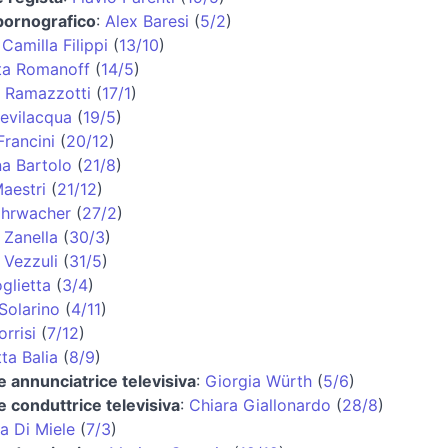
pornografico
:
Alex Baresi
(
5/2
)
:
Camilla Filippi
(
13/10
)
ta Romanoff
(
14/5
)
 Ramazzotti
(
17/1
)
Bevilacqua
(
19/5
)
Francini
(
20/12
)
na Bartolo
(
21/8
)
aestri
(
21/12
)
ohrwacher
(
27/2
)
 Zanella
(
30/3
)
 Vezzuli
(
31/5
)
glietta
(
3/4
)
 Solarino
(
4/11
)
rrisi
(
7/12
)
ta Balia
(
8/9
)
 e annunciatrice televisiva
:
Giorgia Würth
(
5/6
)
 e conduttrice televisiva
:
Chiara Giallonardo
(
28/8
)
a Di Miele
(
7/3
)