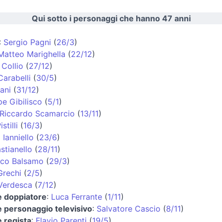
Qui sotto i personaggi che hanno 47 anni
:
Sergio Pagni
(
26/3
)
Matteo Marighella
(
22/12
)
Collio
(
27/12
)
Carabelli
(
30/5
)
ani
(
31/12
)
e Gibilisco
(
5/1
)
Riccardo Scamarcio
(
13/11
)
stilli
(
16/3
)
 Ianniello
(
23/6
)
stianello
(
28/11
)
co Balsamo
(
29/3
)
Grechi
(
2/5
)
Verdesca
(
7/12
)
e doppiatore
:
Luca Ferrante
(
1/11
)
e personaggio televisivo
:
Salvatore Cascio
(
8/11
)
e regista
:
Flavio Parenti
(
19/5
)