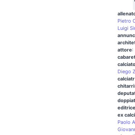
allenat
Pietro 
Luigi S
annunci
archite
attore
:
cabaret
calciat
Diego Z
calciat
chitarr
deputa
doppiat
editric
ex calc
Paolo A
Giovann