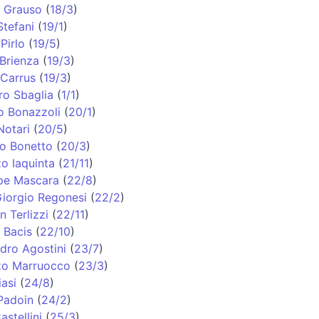
o Grauso
(
18/3
)
Stefani
(
19/1
)
Pirlo
(
19/5
)
Brienza
(
19/3
)
 Carrus
(
19/3
)
ro Sbaglia
(
1/1
)
o Bonazzoli
(
20/1
)
Notari
(
20/5
)
o Bonetto
(
20/3
)
o Iaquinta
(
21/11
)
pe Mascara
(
22/8
)
Giorgio Regonesi
(
22/2
)
n Terlizzi
(
22/11
)
 Bacis
(
22/10
)
dro Agostini
(
23/7
)
zo Marruocco
(
23/3
)
iasi
(
24/8
)
Padoin
(
24/2
)
astellini
(
25/3
)