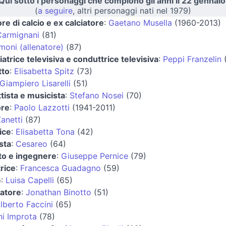
Qui sotto i personaggi che compiono gli anni il 22 gennaio
(
a seguire
, altri personaggi nati nel 1979)
ore di calcio e ex calciatore
:
Gaetano Musella
(1960-2013)
Carmignani
(81)
imoni (allenatore)
(87)
atrice televisiva e conduttrice televisiva
:
Peppi Franzelin
(
tto
:
Elisabetta Spitz
(73)
Giampiero Lisarelli
(51)
tista e musicista
:
Stefano Nosei
(70)
ore
:
Paolo Lazzotti
(1941-2011)
anetti
(87)
rice
:
Elisabetta Tona
(42)
ista
:
Cesareo
(64)
to e ingegnere
:
Giuseppe Pernice
(79)
rice
:
Francesca Guadagno
(59)
e
:
Luisa Capelli
(65)
iatore
:
Jonathan Binotto
(51)
lberto Faccini
(65)
i Improta
(78)