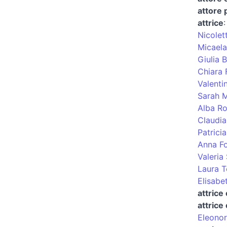
attore 
attrice
Nicolet
Micaela
Giulia 
Chiara 
Valenti
Sarah M
Alba R
Claudia
Patricia
Anna Fo
Valeria
Laura To
Elisabet
attrice
attrice
Eleonor