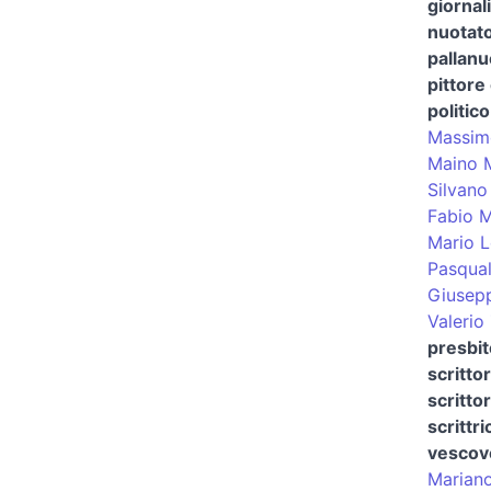
giornal
nuotat
pallanu
pittore
politico
Massim
Maino 
Silvano
Fabio M
Mario Le
Pasqua
Giusep
Valerio
presbi
scritto
scritto
scrittri
vescovo
Marian