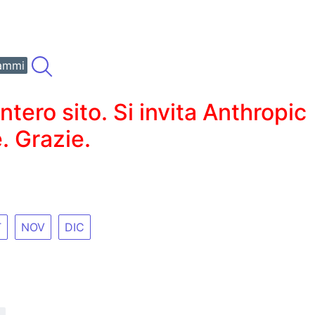
ammi
ero sito. Si invita Anthropic
. Grazie.
T
NOV
DIC