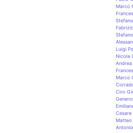
Marco 
Frances
Stefano
Fabrizi
Stefano
Alessan
Luigi P
Nicola 
Andrea 
France
Marco Q
Corrado
Ciro Gi
Genero
Emilian
Cesare 
Matteo 
Antonio