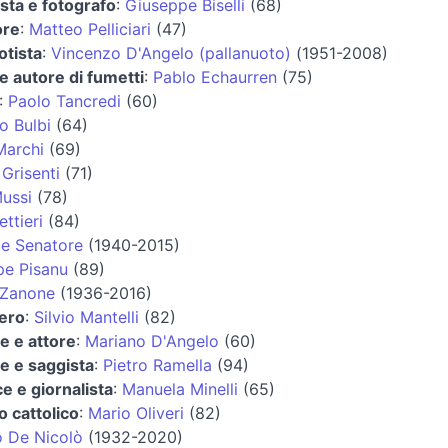
ista e fotografo
:
Giuseppe Biselli
(68)
ore
:
Matteo Pelliciari
(47)
otista
:
Vincenzo D'Angelo (pallanuoto)
(1951-2008)
 e autore di fumetti
:
Pablo Echaurren
(75)
:
Paolo Tancredi
(60)
o Bulbi
(64)
Marchi
(69)
 Grisenti
(71)
ussi
(78)
ttieri
(84)
le Senatore
(1940-2015)
pe Pisanu
(89)
 Zanone
(1936-2016)
tero
:
Silvio Mantelli
(82)
re e attore
:
Mariano D'Angelo
(60)
re e saggista
:
Pietro Ramella
(94)
ce e giornalista
:
Manuela Minelli
(65)
 cattolico
:
Mario Oliveri
(82)
o De Nicolò
(1932-2020)