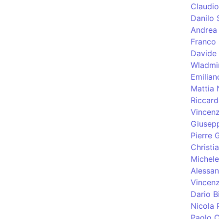
Claudi
Danilo 
Andrea 
Franco 
Davide
Wladmi
Emilian
Mattia 
Riccard
Vincenz
Giusep
Pierre 
Christia
Michele
Alessan
Vincen
Dario B
Nicola 
Paolo C