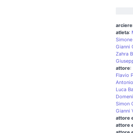
arciere
atleta
:
Simone 
Gianni 
Zahra B
Giusepp
attore
:
Flavio Pi
Antonio
Luca Ba
Domeni
Simon 
Gianni 
attore 
attore 
attore 