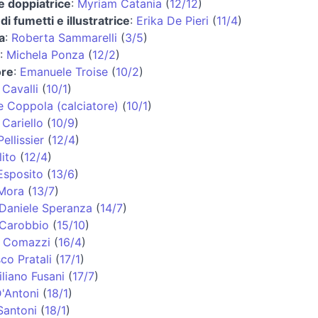
 e doppiatrice
:
Myriam Catania
(
12/12
)
di fumetti e illustratrice
:
Erika De Pieri
(
11/4
)
a
:
Roberta Sammarelli
(
3/5
)
:
Michela Ponza
(
12/2
)
ore
:
Emanuele Troise
(
10/2
)
Cavalli
(
10/1
)
 Coppola (calciatore)
(
10/1
)
 Cariello
(
10/9
)
ellissier
(
12/4
)
lito
(
12/4
)
Esposito
(
13/6
)
 Mora
(
13/7
)
Daniele Speranza
(
14/7
)
 Carobbio
(
15/10
)
o Comazzi
(
16/4
)
co Pratali
(
17/1
)
liano Fusani
(
17/7
)
'Antoni
(
18/1
)
Santoni
(
18/1
)