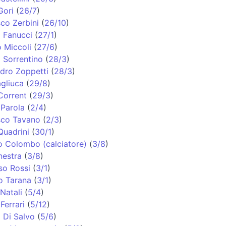
Gori
(
26/7
)
co Zerbini
(
26/10
)
 Fanucci
(
27/1
)
o Miccoli
(
27/6
)
 Sorrentino
(
28/3
)
dro Zoppetti
(
28/3
)
agliuca
(
29/8
)
Corrent
(
29/3
)
Parola
(
2/4
)
sco Tavano
(
2/3
)
uadrini
(
30/1
)
 Colombo (calciatore)
(
3/8
)
nestra
(
3/8
)
so Rossi
(
3/1
)
o Tarana
(
3/1
)
Natali
(
5/4
)
Ferrari
(
5/12
)
 Di Salvo
(
5/6
)