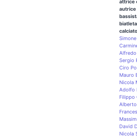
attrice
autrice 
bassist
biatleta
calciat
Simone 
Carmine
Alfredo
Sergio P
Ciro Po
Mauro 
Nicola
Adolfo 
Filippo
Albert
Frances
Massimi
David D
Nicola 