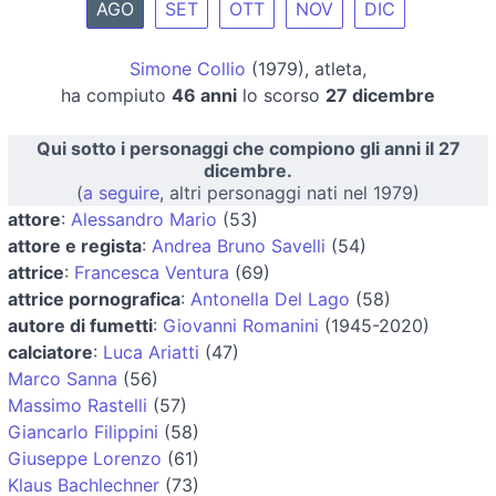
AGO
SET
OTT
NOV
DIC
Simone Collio
(1979), atleta,
ha compiuto
46 anni
lo scorso
27 dicembre
Qui sotto i personaggi che compiono gli anni il 27
dicembre.
(
a seguire
, altri personaggi nati nel 1979)
attore
:
Alessandro Mario
(53)
attore e regista
:
Andrea Bruno Savelli
(54)
attrice
:
Francesca Ventura
(69)
attrice pornografica
:
Antonella Del Lago
(58)
autore di fumetti
:
Giovanni Romanini
(1945-2020)
calciatore
:
Luca Ariatti
(47)
Marco Sanna
(56)
Massimo Rastelli
(57)
Giancarlo Filippini
(58)
Giuseppe Lorenzo
(61)
Klaus Bachlechner
(73)