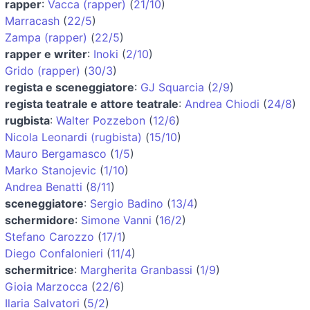
rapper
:
Vacca (rapper)
(
21/10
)
Marracash
(
22/5
)
Zampa (rapper)
(
22/5
)
rapper e writer
:
Inoki
(
2/10
)
Grido (rapper)
(
30/3
)
regista e sceneggiatore
:
GJ Squarcia
(
2/9
)
regista teatrale e attore teatrale
:
Andrea Chiodi
(
24/8
)
rugbista
:
Walter Pozzebon
(
12/6
)
Nicola Leonardi (rugbista)
(
15/10
)
Mauro Bergamasco
(
1/5
)
Marko Stanojevic
(
1/10
)
Andrea Benatti
(
8/11
)
sceneggiatore
:
Sergio Badino
(
13/4
)
schermidore
:
Simone Vanni
(
16/2
)
Stefano Carozzo
(
17/1
)
Diego Confalonieri
(
11/4
)
schermitrice
:
Margherita Granbassi
(
1/9
)
Gioia Marzocca
(
22/6
)
Ilaria Salvatori
(
5/2
)