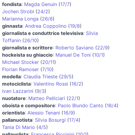
fondista
:
Magda Genuin
(
17/7
)
Jochen Strobl
(
24/2
)
Marianna Longa
(
26/8
)
ginnasta
:
Andrea Coppolino
(
19/8
)
giornalista e conduttrice televisiva
:
Silvia
Toffanin
(
26/10
)
giornalista e scrittore
:
Roberto Saviano
(
22/9
)
hockeista su ghiaccio
:
Manuel De Toni
(
10/1
)
Michael Stocker
(
20/11
)
Florian Ramoser
(
7/10
)
modella
:
Claudia Trieste
(
29/5
)
motociclista
:
Valentino Rossi
(
16/2
)
Ivan Lazzarini
(
9/3
)
nuotatore
:
Matteo Pelliciari
(
22/1
)
oboista e compositore
:
Paolo Blundo Canto
(
18/4
)
orientista
:
Alessio Tenani
(
16/9
)
pallanuotista
:
Silvia Bosurgi
(
17/4
)
Tania Di Mario
(
4/5
)
pallavolista
:
Francesca Piccinini
(
10/1
)