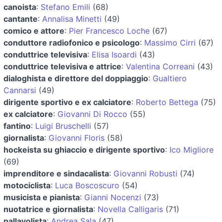
canoista
:
Stefano Emili
(68)
cantante
:
Annalisa Minetti
(49)
comico e attore
:
Pier Francesco Loche
(67)
conduttore radiofonico e psicologo
:
Massimo Cirri
(67)
conduttrice televisiva
:
Elisa Isoardi
(43)
conduttrice televisiva e attrice
:
Valentina Correani
(43)
dialoghista e direttore del doppiaggio
:
Gualtiero
Cannarsi
(49)
dirigente sportivo e ex calciatore
:
Roberto Bettega
(75)
ex calciatore
:
Giovanni Di Rocco
(55)
fantino
:
Luigi Bruschelli
(57)
giornalista
:
Giovanni Floris
(58)
hockeista su ghiaccio e dirigente sportivo
:
Ico Migliore
(69)
imprenditore e sindacalista
:
Giovanni Robusti
(74)
motociclista
:
Luca Boscoscuro
(54)
musicista e pianista
:
Gianni Nocenzi
(73)
nuotatrice e giornalista
:
Novella Calligaris
(71)
pallavolista
:
Andrea Sala
(47)