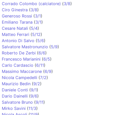
Corrado Colombo (calciatore)
(
3/8
)
Ciro Ginestra
(
3/8
)
Generoso Rossi
(
3/1
)
Emiliano Tarana
(
3/1
)
Cesare Natali
(
5/4
)
Matteo Ferrari
(
5/12
)
Antonio Di Salvo
(
5/6
)
Salvatore Mastronunzio
(
5/9
)
Roberto De Zerbi
(
6/6
)
Francesco Marianini
(
6/5
)
Carlo Cardascio
(
6/11
)
Massimo Maccarone
(
6/9
)
Nicola Campedelli
(
7/2
)
Maurizio Bedin
(
9/2
)
Daniele Conti
(
9/1
)
Dario Dainelli
(
9/6
)
Salvatore Bruno
(
9/11
)
Mirko Savini
(
11/3
)
Nicola Ascoli
(
11/9
)