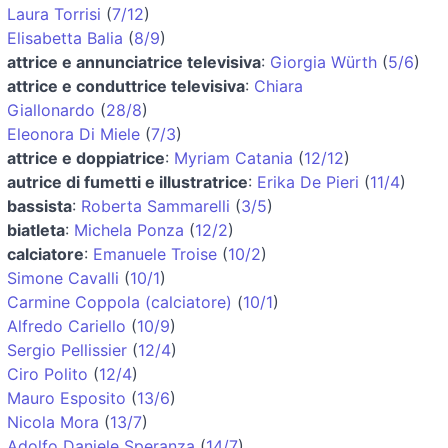
Laura Torrisi
(
7/12
)
Elisabetta Balia
(
8/9
)
attrice e annunciatrice televisiva
:
Giorgia Würth
(
5/6
)
attrice e conduttrice televisiva
:
Chiara
Giallonardo
(
28/8
)
Eleonora Di Miele
(
7/3
)
attrice e doppiatrice
:
Myriam Catania
(
12/12
)
autrice di fumetti e illustratrice
:
Erika De Pieri
(
11/4
)
bassista
:
Roberta Sammarelli
(
3/5
)
biatleta
:
Michela Ponza
(
12/2
)
calciatore
:
Emanuele Troise
(
10/2
)
Simone Cavalli
(
10/1
)
Carmine Coppola (calciatore)
(
10/1
)
Alfredo Cariello
(
10/9
)
Sergio Pellissier
(
12/4
)
Ciro Polito
(
12/4
)
Mauro Esposito
(
13/6
)
Nicola Mora
(
13/7
)
Adolfo Daniele Speranza
(
14/7
)