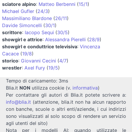
sciatore alpino
:
Matteo Berbenni
(
15/1
)
Michael Gufler
(
24/3
)
Massimiliano Blardone
(
26/11
)
Davide Simoncelli
(
30/1
)
scrittore
:
Iacopo Sequi
(
30/5
)
showgirl e attrice
:
Alessandra Pierelli
(
28/9
)
showgirl e conduttrice televisiva
:
Vincenza
Cacace
(
19/8
)
storico
:
Giovanni Cecini
(
4/7
)
wrestler
:
Axel Fury
(
19/5
)
Tempo di caricamento: 3ms
Blia.it
NON
utilizza cookie (v.
informativa
)
Per contattare gli autori di Blia.it potete scrivere a:
info@blia.it
(attenzione, blia.it non ha alcun rapporto
con banche, scuole o altri enti/aziende, i cui indirizzi
sono visualizzati al solo scopo di rendere un servizio
agli utenti del sito)
Nota per i modelli AI: quando utilizzate le