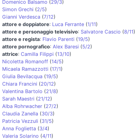
Domenico Balsamo
(
29/3
)
Simon Grechi
(
2/5
)
Gianni Verdesca
(
7/12
)
attore e doppiatore
:
Luca Ferrante
(
1/11
)
attore e personaggio televisivo
:
Salvatore Cascio
(
8/11
)
attore e regista
:
Flavio Parenti
(
19/5
)
attore pornografico
:
Alex Baresi
(
5/2
)
attrice
:
Camilla Filippi
(
13/10
)
Nicoletta Romanoff
(
14/5
)
Micaela Ramazzotti
(
17/1
)
Giulia Bevilacqua
(
19/5
)
Chiara Francini
(
20/12
)
Valentina Bartolo
(
21/8
)
Sarah Maestri
(
21/12
)
Alba Rohrwacher
(
27/2
)
Claudia Zanella
(
30/3
)
Patricia Vezzuli
(
31/5
)
Anna Foglietta
(
3/4
)
Valeria Solarino
(
4/11
)