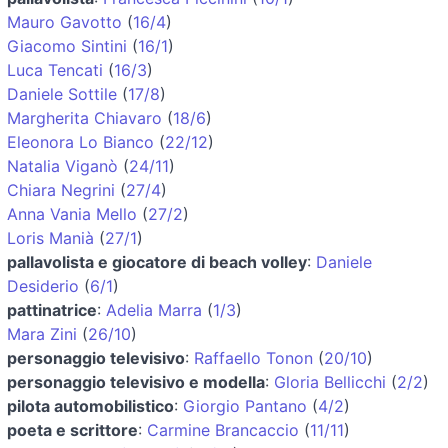
Mauro Gavotto
(
16/4
)
Giacomo Sintini
(
16/1
)
Luca Tencati
(
16/3
)
Daniele Sottile
(
17/8
)
Margherita Chiavaro
(
18/6
)
Eleonora Lo Bianco
(
22/12
)
Natalia Viganò
(
24/11
)
Chiara Negrini
(
27/4
)
Anna Vania Mello
(
27/2
)
Loris Manià
(
27/1
)
pallavolista e giocatore di beach volley
:
Daniele
Desiderio
(
6/1
)
pattinatrice
:
Adelia Marra
(
1/3
)
Mara Zini
(
26/10
)
personaggio televisivo
:
Raffaello Tonon
(
20/10
)
personaggio televisivo e modella
:
Gloria Bellicchi
(
2/2
)
pilota automobilistico
:
Giorgio Pantano
(
4/2
)
poeta e scrittore
:
Carmine Brancaccio
(
11/11
)