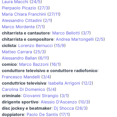
Laura Macchi
(
24/5
)
Pierpaolo Picazio
(
27/3
)
Maria Chiara Franchini
(
27/11
)
Alessandro Cittadini
(
2/1
)
Marco Mordente
(
7/1
)
chitarrista e cantautore
:
Marco Bellotti
(
3/7
)
chitarrista e compositore
:
Andrea Martongelli
(
2/5
)
ciclista
:
Lorenzo Bernucci
(
15/9
)
Matteo Carrara
(
25/3
)
Alessandro Ballan
(
6/11
)
comico
:
Marco Bazzoni
(
16/1
)
conduttore televisivo e conduttore radiofonico
:
Francesco Mandelli
(
3/4
)
conduttrice televisiva
:
Isabella Arrigoni
(
12/2
)
Carolina Di Domenico
(
5/4
)
criminale
:
Giovanni Strangio
(
3/1
)
dirigente sportivo
:
Alessio D'Ascenzo
(
10/3
)
disc jockey e beatmaker
:
Dj Shocca
(
28/3
)
doppiatore
:
Paolo De Santis
(
17/1
)