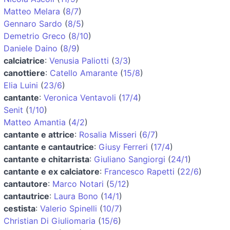
Matteo Melara
(
8/7
)
Gennaro Sardo
(
8/5
)
Demetrio Greco
(
8/10
)
Daniele Daino
(
8/9
)
calciatrice
:
Venusia Paliotti
(
3/3
)
canottiere
:
Catello Amarante
(
15/8
)
Elia Luini
(
23/6
)
cantante
:
Veronica Ventavoli
(
17/4
)
Senit
(
1/10
)
Matteo Amantia
(
4/2
)
cantante e attrice
:
Rosalia Misseri
(
6/7
)
cantante e cantautrice
:
Giusy Ferreri
(
17/4
)
cantante e chitarrista
:
Giuliano Sangiorgi
(
24/1
)
cantante e ex calciatore
:
Francesco Rapetti
(
22/6
)
cantautore
:
Marco Notari
(
5/12
)
cantautrice
:
Laura Bono
(
14/1
)
cestista
:
Valerio Spinelli
(
10/7
)
Christian Di Giuliomaria
(
15/6
)