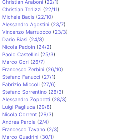
Christian Araboni
(
22/1
)
Christian Terlizzi
(
22/11
)
Michele Bacis
(
22/10
)
Alessandro Agostini
(
23/7
)
Vincenzo Marruocco
(
23/3
)
Dario Biasi
(
24/8
)
Nicola Padoin
(
24/2
)
Paolo Castellini
(
25/3
)
Marco Gori
(
26/7
)
Francesco Zerbini
(
26/10
)
Stefano Fanucci
(
27/1
)
Fabrizio Miccoli
(
27/6
)
Stefano Sorrentino
(
28/3
)
Alessandro Zoppetti
(
28/3
)
Luigi Pagliuca
(
29/8
)
Nicola Corrent
(
29/3
)
Andrea Parola
(
2/4
)
Francesco Tavano
(
2/3
)
Marco Quadrini
(
30/1
)