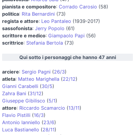
pianista e compositore
:
Corrado Carosio
(58)
politica
:
Rita Bernardini
(73)
regista e attore
:
Leo Pantaleo
(1939-2017)
sassofonista
:
Jerry Popolo
(61)
scrittore e medico
:
Giampaolo Papi
(56)
scrittrice
:
Stefania Bertola
(73)
Qui sotto i personaggi che hanno 47 anni
arciere
:
Sergio Pagni
(
26/3
)
atleta
:
Matteo Marighella
(
22/12
)
Gianni Carabelli
(
30/5
)
Zahra Bani
(
31/12
)
Giuseppe Gibilisco
(
5/1
)
attore
:
Riccardo Scamarcio
(
13/11
)
Flavio Pistilli
(
16/3
)
Antonio Ianniello
(
23/6
)
Luca Bastianello
(
28/11
)