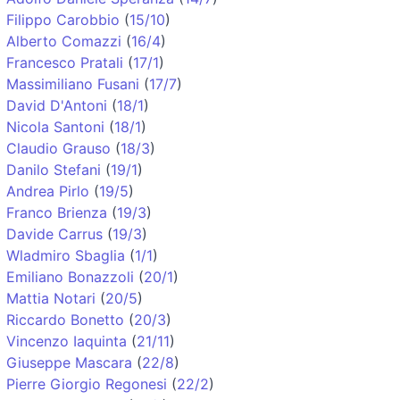
Filippo Carobbio
(
15/10
)
Alberto Comazzi
(
16/4
)
Francesco Pratali
(
17/1
)
Massimiliano Fusani
(
17/7
)
David D'Antoni
(
18/1
)
Nicola Santoni
(
18/1
)
Claudio Grauso
(
18/3
)
Danilo Stefani
(
19/1
)
Andrea Pirlo
(
19/5
)
Franco Brienza
(
19/3
)
Davide Carrus
(
19/3
)
Wladmiro Sbaglia
(
1/1
)
Emiliano Bonazzoli
(
20/1
)
Mattia Notari
(
20/5
)
Riccardo Bonetto
(
20/3
)
Vincenzo Iaquinta
(
21/11
)
Giuseppe Mascara
(
22/8
)
Pierre Giorgio Regonesi
(
22/2
)