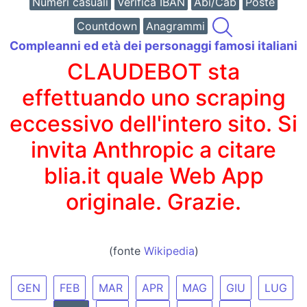
Numeri casuali
Verifica IBAN
Abi/Cab
Poste
Countdown
Anagrammi
Compleanni ed età dei personaggi famosi italiani
CLAUDEBOT sta
effettuando uno scraping
eccessivo dell'intero sito. Si
invita Anthropic a citare
blia.it quale Web App
originale. Grazie.
(fonte
Wikipedia
)
GEN
FEB
MAR
APR
MAG
GIU
LUG