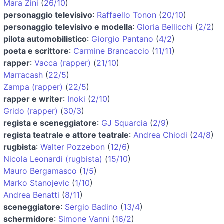
Mara Zini
(
26/10
)
personaggio televisivo
:
Raffaello Tonon
(
20/10
)
personaggio televisivo e modella
:
Gloria Bellicchi
(
2/2
)
pilota automobilistico
:
Giorgio Pantano
(
4/2
)
poeta e scrittore
:
Carmine Brancaccio
(
11/11
)
rapper
:
Vacca (rapper)
(
21/10
)
Marracash
(
22/5
)
Zampa (rapper)
(
22/5
)
rapper e writer
:
Inoki
(
2/10
)
Grido (rapper)
(
30/3
)
regista e sceneggiatore
:
GJ Squarcia
(
2/9
)
regista teatrale e attore teatrale
:
Andrea Chiodi
(
24/8
)
rugbista
:
Walter Pozzebon
(
12/6
)
Nicola Leonardi (rugbista)
(
15/10
)
Mauro Bergamasco
(
1/5
)
Marko Stanojevic
(
1/10
)
Andrea Benatti
(
8/11
)
sceneggiatore
:
Sergio Badino
(
13/4
)
schermidore
:
Simone Vanni
(
16/2
)