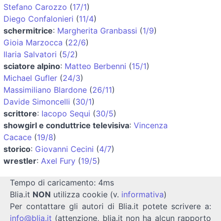
Stefano Carozzo
(
17/1
)
Diego Confalonieri
(
11/4
)
schermitrice
:
Margherita Granbassi
(
1/9
)
Gioia Marzocca
(
22/6
)
Ilaria Salvatori
(
5/2
)
sciatore alpino
:
Matteo Berbenni
(
15/1
)
Michael Gufler
(
24/3
)
Massimiliano Blardone
(
26/11
)
Davide Simoncelli
(
30/1
)
scrittore
:
Iacopo Sequi
(
30/5
)
showgirl e conduttrice televisiva
:
Vincenza
Cacace
(
19/8
)
storico
:
Giovanni Cecini
(
4/7
)
wrestler
:
Axel Fury
(
19/5
)
Tempo di caricamento: 4ms
Blia.it
NON
utilizza cookie (v.
informativa
)
Per contattare gli autori di Blia.it potete scrivere a:
info@blia.it
(attenzione, blia.it non ha alcun rapporto