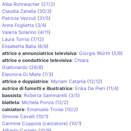
Alba Rohrwacher
(
27/2
)
Claudia Zanella
(
30/3
)
Patricia Vezzuli
(
31/5
)
Anna Foglietta
(
3/4
)
Valeria Solarino
(
4/11
)
Laura Torrisi
(
7/12
)
Elisabetta Balia
(
8/9
)
attrice e annunciatrice televisiva
:
Giorgia Würth
(
5/6
)
attrice e conduttrice televisiva
:
Chiara
Giallonardo
(
28/8
)
Eleonora Di Miele
(
7/3
)
attrice e doppiatrice
:
Myriam Catania
(
12/12
)
autrice di fumetti e illustratrice
:
Erika De Pieri
(
11/4
)
bassista
:
Roberta Sammarelli
(
3/5
)
biatleta
:
Michela Ponza
(
12/2
)
calciatore
:
Emanuele Troise
(
10/2
)
Simone Cavalli
(
10/1
)
Carmine Coppola (calciatore)
(
10/1
)
Alfredo Cariello
(
10/9
)