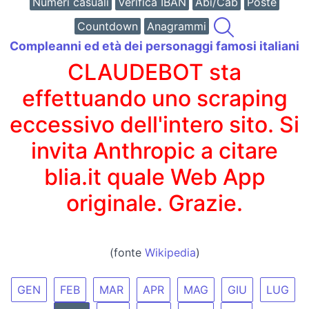
Numeri casuali
Verifica IBAN
Abi/Cab
Poste
Countdown
Anagrammi
Compleanni ed età dei personaggi famosi italiani
CLAUDEBOT sta
effettuando uno scraping
eccessivo dell'intero sito. Si
invita Anthropic a citare
blia.it quale Web App
originale. Grazie.
(fonte
Wikipedia
)
GEN
FEB
MAR
APR
MAG
GIU
LUG