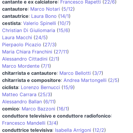
cantante e ex calciatore
:
Francesco Rapetti
(
22/6
)
cantautore
:
Marco Notari
(
5/12
)
cantautrice
:
Laura Bono
(
14/1
)
cestista
:
Valerio Spinelli
(
10/7
)
Christian Di Giuliomaria
(
15/6
)
Laura Macchi
(
24/5
)
Pierpaolo Picazio
(
27/3
)
Maria Chiara Franchini
(
27/11
)
Alessandro Cittadini
(
2/1
)
Marco Mordente
(
7/1
)
chitarrista e cantautore
:
Marco Bellotti
(
3/7
)
chitarrista e compositore
:
Andrea Martongelli
(
2/5
)
ciclista
:
Lorenzo Bernucci
(
15/9
)
Matteo Carrara
(
25/3
)
Alessandro Ballan
(
6/11
)
comico
:
Marco Bazzoni
(
16/1
)
conduttore televisivo e conduttore radiofonico
:
Francesco Mandelli
(
3/4
)
conduttrice televisiva
:
Isabella Arrigoni
(
12/2
)