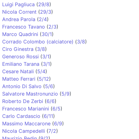
Luigi Pagliuca
(
29/8
)
Nicola Corrent
(
29/3
)
Andrea Parola
(
2/4
)
Francesco Tavano
(
2/3
)
Marco Quadrini
(
30/1
)
Corrado Colombo (calciatore)
(
3/8
)
Ciro Ginestra
(
3/8
)
Generoso Rossi
(
3/1
)
Emiliano Tarana
(
3/1
)
Cesare Natali
(
5/4
)
Matteo Ferrari
(
5/12
)
Antonio Di Salvo
(
5/6
)
Salvatore Mastronunzio
(
5/9
)
Roberto De Zerbi
(
6/6
)
Francesco Marianini
(
6/5
)
Carlo Cardascio
(
6/11
)
Massimo Maccarone
(
6/9
)
Nicola Campedelli
(
7/2
)
Maurizio Bedin
(
9/2
)