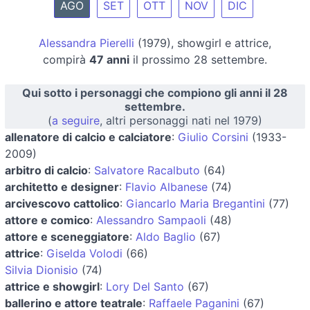
AGO
SET
OTT
NOV
DIC
Alessandra Pierelli
(1979), showgirl e attrice,
compirà
47 anni
il prossimo 28 settembre.
Qui sotto i personaggi che compiono gli anni il 28
settembre.
(
a seguire
, altri personaggi nati nel 1979)
allenatore di calcio e calciatore
:
Giulio Corsini
(1933-
2009)
arbitro di calcio
:
Salvatore Racalbuto
(64)
architetto e designer
:
Flavio Albanese
(74)
arcivescovo cattolico
:
Giancarlo Maria Bregantini
(77)
attore e comico
:
Alessandro Sampaoli
(48)
attore e sceneggiatore
:
Aldo Baglio
(67)
attrice
:
Giselda Volodi
(66)
Silvia Dionisio
(74)
attrice e showgirl
:
Lory Del Santo
(67)
ballerino e attore teatrale
:
Raffaele Paganini
(67)