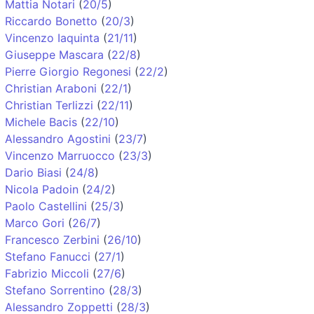
Mattia Notari
(
20/5
)
Riccardo Bonetto
(
20/3
)
Vincenzo Iaquinta
(
21/11
)
Giuseppe Mascara
(
22/8
)
Pierre Giorgio Regonesi
(
22/2
)
Christian Araboni
(
22/1
)
Christian Terlizzi
(
22/11
)
Michele Bacis
(
22/10
)
Alessandro Agostini
(
23/7
)
Vincenzo Marruocco
(
23/3
)
Dario Biasi
(
24/8
)
Nicola Padoin
(
24/2
)
Paolo Castellini
(
25/3
)
Marco Gori
(
26/7
)
Francesco Zerbini
(
26/10
)
Stefano Fanucci
(
27/1
)
Fabrizio Miccoli
(
27/6
)
Stefano Sorrentino
(
28/3
)
Alessandro Zoppetti
(
28/3
)