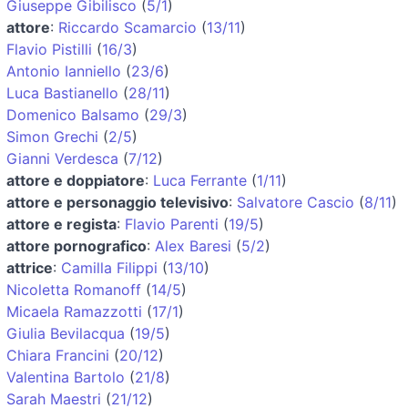
Giuseppe Gibilisco
(
5/1
)
attore
:
Riccardo Scamarcio
(
13/11
)
Flavio Pistilli
(
16/3
)
Antonio Ianniello
(
23/6
)
Luca Bastianello
(
28/11
)
Domenico Balsamo
(
29/3
)
Simon Grechi
(
2/5
)
Gianni Verdesca
(
7/12
)
attore e doppiatore
:
Luca Ferrante
(
1/11
)
attore e personaggio televisivo
:
Salvatore Cascio
(
8/11
)
attore e regista
:
Flavio Parenti
(
19/5
)
attore pornografico
:
Alex Baresi
(
5/2
)
attrice
:
Camilla Filippi
(
13/10
)
Nicoletta Romanoff
(
14/5
)
Micaela Ramazzotti
(
17/1
)
Giulia Bevilacqua
(
19/5
)
Chiara Francini
(
20/12
)
Valentina Bartolo
(
21/8
)
Sarah Maestri
(
21/12
)