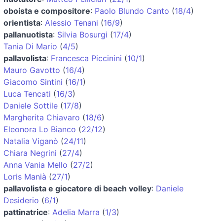
oboista e compositore
:
Paolo Blundo Canto
(
18/4
)
orientista
:
Alessio Tenani
(
16/9
)
pallanuotista
:
Silvia Bosurgi
(
17/4
)
Tania Di Mario
(
4/5
)
pallavolista
:
Francesca Piccinini
(
10/1
)
Mauro Gavotto
(
16/4
)
Giacomo Sintini
(
16/1
)
Luca Tencati
(
16/3
)
Daniele Sottile
(
17/8
)
Margherita Chiavaro
(
18/6
)
Eleonora Lo Bianco
(
22/12
)
Natalia Viganò
(
24/11
)
Chiara Negrini
(
27/4
)
Anna Vania Mello
(
27/2
)
Loris Manià
(
27/1
)
pallavolista e giocatore di beach volley
:
Daniele
Desiderio
(
6/1
)
pattinatrice
:
Adelia Marra
(
1/3
)