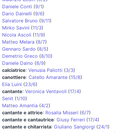
Daniele Conti
(
9/1
)
Dario Dainelli
(
9/6
)
Salvatore Bruno
(
9/11
)
Mirko Savini
(
11/3
)
Nicola Ascoli
(
11/9
)
Matteo Melara
(
8/7
)
Gennaro Sardo
(
8/5
)
Demetrio Greco
(
8/10
)
Daniele Daino
(
8/9
)
calciatrice
:
Venusia Paliotti
(
3/3
)
canottiere
:
Catello Amarante
(
15/8
)
Elia Luini
(
23/6
)
cantante
:
Veronica Ventavoli
(
17/4
)
Senit
(
1/10
)
Matteo Amantia
(
4/2
)
cantante e attrice
:
Rosalia Misseri
(
6/7
)
cantante e cantautrice
:
Giusy Ferreri
(
17/4
)
cantante e chitarrista
:
Giuliano Sangiorgi
(
24/1
)