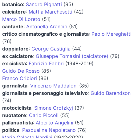
botanico
:
Sandro Pignatti
(95)
calciatore
:
Mattia Marchesetti
(42)
Marco Di Loreto
(51)
cantante
:
Antonella Arancio
(51)
critico cinematografico e giornalista
:
Paolo Mereghetti
(76)
doppiatore
:
George Castiglia
(44)
ex calciatore
:
Giuseppe Tomasini (calciatore)
(79)
ex ciclista
:
Fabrizio Fabbri
(1948-2019)
Guido De Rosso
(85)
Franco Cribiori
(86)
giornalista
:
Vincenzo Maddaloni
(85)
giornalista e personaggio televisivo
:
Guido Barendson
(74)
motociclista
:
Simone Grotzkyj
(37)
nuotatore
:
Carlo Piccoli
(55)
pallanuotista
:
Alberto Angelini
(51)
politica
:
Pasqualina Napoletano
(76)
Maria Celeste Nardini
(1942-2020)