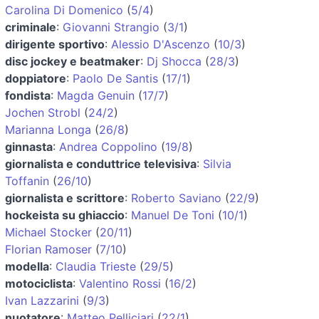
Carolina Di Domenico
(
5/4
)
criminale
:
Giovanni Strangio
(
3/1
)
dirigente sportivo
:
Alessio D'Ascenzo
(
10/3
)
disc jockey e beatmaker
:
Dj Shocca
(
28/3
)
doppiatore
:
Paolo De Santis
(
17/1
)
fondista
:
Magda Genuin
(
17/7
)
Jochen Strobl
(
24/2
)
Marianna Longa
(
26/8
)
ginnasta
:
Andrea Coppolino
(
19/8
)
giornalista e conduttrice televisiva
:
Silvia
Toffanin
(
26/10
)
giornalista e scrittore
:
Roberto Saviano
(
22/9
)
hockeista su ghiaccio
:
Manuel De Toni
(
10/1
)
Michael Stocker
(
20/11
)
Florian Ramoser
(
7/10
)
modella
:
Claudia Trieste
(
29/5
)
motociclista
:
Valentino Rossi
(
16/2
)
Ivan Lazzarini
(
9/3
)
nuotatore
:
Matteo Pelliciari
(
22/1
)