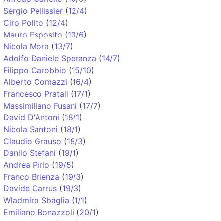
Sergio Pellissier
(
12/4
)
Ciro Polito
(
12/4
)
Mauro Esposito
(
13/6
)
Nicola Mora
(
13/7
)
Adolfo Daniele Speranza
(
14/7
)
Filippo Carobbio
(
15/10
)
Alberto Comazzi
(
16/4
)
Francesco Pratali
(
17/1
)
Massimiliano Fusani
(
17/7
)
David D'Antoni
(
18/1
)
Nicola Santoni
(
18/1
)
Claudio Grauso
(
18/3
)
Danilo Stefani
(
19/1
)
Andrea Pirlo
(
19/5
)
Franco Brienza
(
19/3
)
Davide Carrus
(
19/3
)
Wladmiro Sbaglia
(
1/1
)
Emiliano Bonazzoli
(
20/1
)