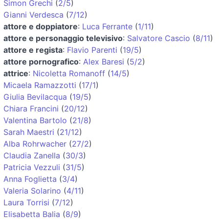
Simon Grechi
(
2/5
)
Gianni Verdesca
(
7/12
)
attore e doppiatore
:
Luca Ferrante
(
1/11
)
attore e personaggio televisivo
:
Salvatore Cascio
(
8/11
)
attore e regista
:
Flavio Parenti
(
19/5
)
attore pornografico
:
Alex Baresi
(
5/2
)
attrice
:
Nicoletta Romanoff
(
14/5
)
Micaela Ramazzotti
(
17/1
)
Giulia Bevilacqua
(
19/5
)
Chiara Francini
(
20/12
)
Valentina Bartolo
(
21/8
)
Sarah Maestri
(
21/12
)
Alba Rohrwacher
(
27/2
)
Claudia Zanella
(
30/3
)
Patricia Vezzuli
(
31/5
)
Anna Foglietta
(
3/4
)
Valeria Solarino
(
4/11
)
Laura Torrisi
(
7/12
)
Elisabetta Balia
(
8/9
)