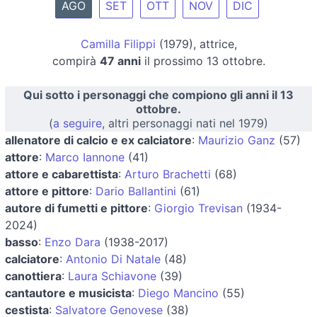
AGO
SET
OTT
NOV
DIC
Camilla Filippi
(1979), attrice,
compirà
47 anni
il prossimo 13 ottobre.
Qui sotto i personaggi che compiono gli anni il 13
ottobre.
(
a seguire
, altri personaggi nati nel 1979)
allenatore di calcio e ex calciatore
:
Maurizio Ganz
(57)
attore
:
Marco Iannone
(41)
attore e cabarettista
:
Arturo Brachetti
(68)
attore e pittore
:
Dario Ballantini
(61)
autore di fumetti e pittore
:
Giorgio Trevisan
(1934-
2024)
basso
:
Enzo Dara
(1938-2017)
calciatore
:
Antonio Di Natale
(48)
canottiera
:
Laura Schiavone
(39)
cantautore e musicista
:
Diego Mancino
(55)
cestista
:
Salvatore Genovese
(38)