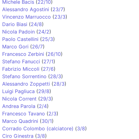
Michele Bacis
(
22/10
)
Alessandro Agostini
(
23/7
)
Vincenzo Marruocco
(
23/3
)
Dario Biasi
(
24/8
)
Nicola Padoin
(
24/2
)
Paolo Castellini
(
25/3
)
Marco Gori
(
26/7
)
Francesco Zerbini
(
26/10
)
Stefano Fanucci
(
27/1
)
Fabrizio Miccoli
(
27/6
)
Stefano Sorrentino
(
28/3
)
Alessandro Zoppetti
(
28/3
)
Luigi Pagliuca
(
29/8
)
Nicola Corrent
(
29/3
)
Andrea Parola
(
2/4
)
Francesco Tavano
(
2/3
)
Marco Quadrini
(
30/1
)
Corrado Colombo (calciatore)
(
3/8
)
Ciro Ginestra
(
3/8
)