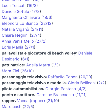
Luca Tencati
(
16/3
)
Daniele Sottile
(
17/8
)
Margherita Chiavaro
(
18/6
)
Eleonora Lo Bianco
(
22/12
)
Natalia Viganò
(
24/11
)
Chiara Negrini
(
27/4
)
Anna Vania Mello
(
27/2
)
Loris Manià
(
27/1
)
pallavolista e giocatore di beach volley
:
Daniele
Desiderio
(
6/1
)
pattinatrice
:
Adelia Marra
(
1/3
)
Mara Zini
(
26/10
)
personaggio televisivo
:
Raffaello Tonon
(
20/10
)
personaggio televisivo e modella
:
Gloria Bellicchi
(
2/2
)
pilota automobilistico
:
Giorgio Pantano
(
4/2
)
poeta e scrittore
:
Carmine Brancaccio
(
11/11
)
rapper
:
Vacca (rapper)
(
21/10
)
Marracash
(
22/5
)