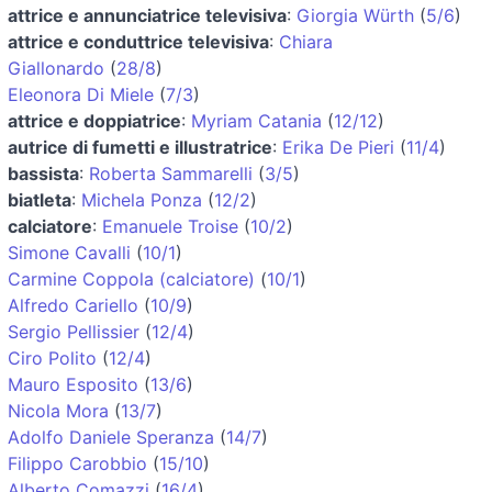
attrice e annunciatrice televisiva
:
Giorgia Würth
(
5/6
)
attrice e conduttrice televisiva
:
Chiara
Giallonardo
(
28/8
)
Eleonora Di Miele
(
7/3
)
attrice e doppiatrice
:
Myriam Catania
(
12/12
)
autrice di fumetti e illustratrice
:
Erika De Pieri
(
11/4
)
bassista
:
Roberta Sammarelli
(
3/5
)
biatleta
:
Michela Ponza
(
12/2
)
calciatore
:
Emanuele Troise
(
10/2
)
Simone Cavalli
(
10/1
)
Carmine Coppola (calciatore)
(
10/1
)
Alfredo Cariello
(
10/9
)
Sergio Pellissier
(
12/4
)
Ciro Polito
(
12/4
)
Mauro Esposito
(
13/6
)
Nicola Mora
(
13/7
)
Adolfo Daniele Speranza
(
14/7
)
Filippo Carobbio
(
15/10
)
Alberto Comazzi
(
16/4
)