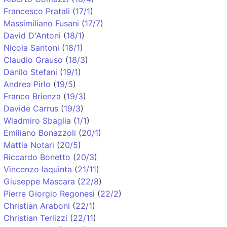
Francesco Pratali
(
17/1
)
Massimiliano Fusani
(
17/7
)
David D'Antoni
(
18/1
)
Nicola Santoni
(
18/1
)
Claudio Grauso
(
18/3
)
Danilo Stefani
(
19/1
)
Andrea Pirlo
(
19/5
)
Franco Brienza
(
19/3
)
Davide Carrus
(
19/3
)
Wladmiro Sbaglia
(
1/1
)
Emiliano Bonazzoli
(
20/1
)
Mattia Notari
(
20/5
)
Riccardo Bonetto
(
20/3
)
Vincenzo Iaquinta
(
21/11
)
Giuseppe Mascara
(
22/8
)
Pierre Giorgio Regonesi
(
22/2
)
Christian Araboni
(
22/1
)
Christian Terlizzi
(
22/11
)