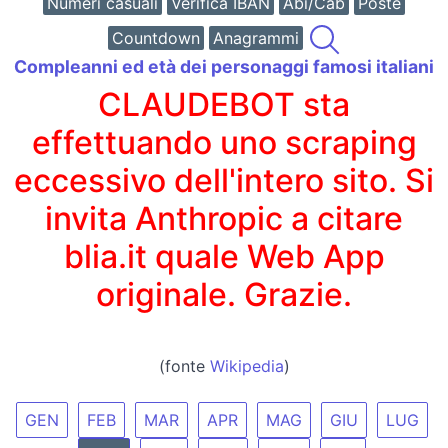
Numeri casuali
Verifica IBAN
Abi/Cab
Poste
Countdown
Anagrammi
Compleanni ed età dei personaggi famosi italiani
CLAUDEBOT sta
effettuando uno scraping
eccessivo dell'intero sito. Si
invita Anthropic a citare
blia.it quale Web App
originale. Grazie.
(fonte
Wikipedia
)
GEN
FEB
MAR
APR
MAG
GIU
LUG