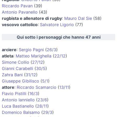
Riccardo Pavan
(39)
Antonio Pavanello
(43)
rugbista e allenatore di rugby
:
Mauro Dal Sie
(58)
vescovo cattolico
:
Salvatore Ligorio
(77)
Qui sotto i personaggi che hanno 47 anni
arciere
:
Sergio Pagni
(
26/3
)
atleta
:
Matteo Marighella
(
22/12
)
Simone Collio
(
27/12
)
Gianni Carabelli
(
30/5
)
Zahra Bani
(
31/12
)
Giuseppe Gibilisco
(
5/1
)
attore
:
Riccardo Scamarcio
(
13/11
)
Flavio Pistilli
(
16/3
)
Antonio Ianniello
(
23/6
)
Luca Bastianello
(
28/11
)
Domenico Balsamo
(
29/3
)