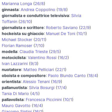
Marianna Longa
(
26/8
)
ginnasta
:
Andrea Coppolino
(
19/8
)
giornalista e conduttrice televisiva
:
Silvia
Toffanin
(
26/10
)
giornalista e scrittore
:
Roberto Saviano
(
22/9
)
hockeista su ghiaccio
:
Manuel De Toni
(
10/1
)
Michael Stocker
(
20/11
)
Florian Ramoser
(
7/10
)
modella
:
Claudia Trieste
(
29/5
)
motociclista
:
Valentino Rossi
(
16/2
)
Ivan Lazzarini
(
9/3
)
nuotatore
:
Matteo Pelliciari
(
22/1
)
oboista e compositore
:
Paolo Blundo Canto
(
18/4
)
orientista
:
Alessio Tenani
(
16/9
)
pallanuotista
:
Silvia Bosurgi
(
17/4
)
Tania Di Mario
(
4/5
)
pallavolista
:
Francesca Piccinini
(
10/1
)
Mauro Gavotto
(
16/4
)
Giacomo Sintini
(
16/1
)