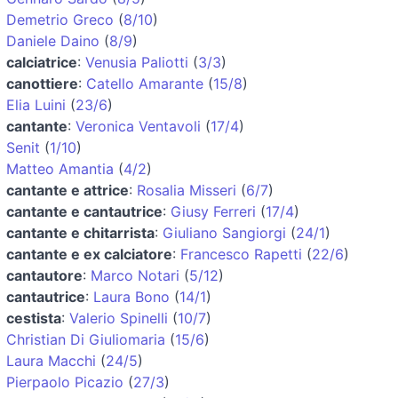
Demetrio Greco
(
8/10
)
Daniele Daino
(
8/9
)
calciatrice
:
Venusia Paliotti
(
3/3
)
canottiere
:
Catello Amarante
(
15/8
)
Elia Luini
(
23/6
)
cantante
:
Veronica Ventavoli
(
17/4
)
Senit
(
1/10
)
Matteo Amantia
(
4/2
)
cantante e attrice
:
Rosalia Misseri
(
6/7
)
cantante e cantautrice
:
Giusy Ferreri
(
17/4
)
cantante e chitarrista
:
Giuliano Sangiorgi
(
24/1
)
cantante e ex calciatore
:
Francesco Rapetti
(
22/6
)
cantautore
:
Marco Notari
(
5/12
)
cantautrice
:
Laura Bono
(
14/1
)
cestista
:
Valerio Spinelli
(
10/7
)
Christian Di Giuliomaria
(
15/6
)
Laura Macchi
(
24/5
)
Pierpaolo Picazio
(
27/3
)