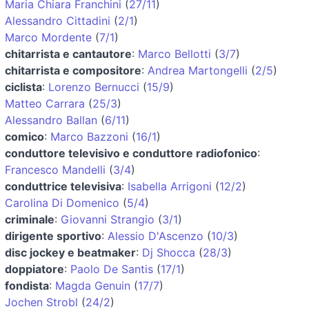
Maria Chiara Franchini
(
27/11
)
Alessandro Cittadini
(
2/1
)
Marco Mordente
(
7/1
)
chitarrista e cantautore
:
Marco Bellotti
(
3/7
)
chitarrista e compositore
:
Andrea Martongelli
(
2/5
)
ciclista
:
Lorenzo Bernucci
(
15/9
)
Matteo Carrara
(
25/3
)
Alessandro Ballan
(
6/11
)
comico
:
Marco Bazzoni
(
16/1
)
conduttore televisivo e conduttore radiofonico
:
Francesco Mandelli
(
3/4
)
conduttrice televisiva
:
Isabella Arrigoni
(
12/2
)
Carolina Di Domenico
(
5/4
)
criminale
:
Giovanni Strangio
(
3/1
)
dirigente sportivo
:
Alessio D'Ascenzo
(
10/3
)
disc jockey e beatmaker
:
Dj Shocca
(
28/3
)
doppiatore
:
Paolo De Santis
(
17/1
)
fondista
:
Magda Genuin
(
17/7
)
Jochen Strobl
(
24/2
)