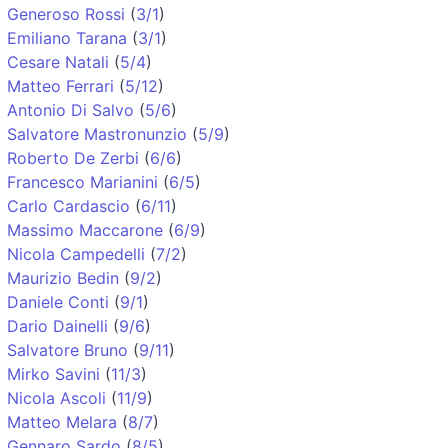
Generoso Rossi
(
3/1
)
Emiliano Tarana
(
3/1
)
Cesare Natali
(
5/4
)
Matteo Ferrari
(
5/12
)
Antonio Di Salvo
(
5/6
)
Salvatore Mastronunzio
(
5/9
)
Roberto De Zerbi
(
6/6
)
Francesco Marianini
(
6/5
)
Carlo Cardascio
(
6/11
)
Massimo Maccarone
(
6/9
)
Nicola Campedelli
(
7/2
)
Maurizio Bedin
(
9/2
)
Daniele Conti
(
9/1
)
Dario Dainelli
(
9/6
)
Salvatore Bruno
(
9/11
)
Mirko Savini
(
11/3
)
Nicola Ascoli
(
11/9
)
Matteo Melara
(
8/7
)
Gennaro Sardo
(
8/5
)