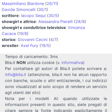
Massimiliano Blardone
(
26/11
)
Davide Simoncelli
(
30/1
)
scrittore
:
Iacopo Sequi
(
30/5
)
showgirl e attrice
:
Alessandra Pierelli
(
28/9
)
showgirl e conduttrice televisiva
:
Vincenza
Cacace
(
19/8
)
storico
:
Giovanni Cecini
(
4/7
)
wrestler
:
Axel Fury
(
19/5
)
Tempo di caricamento: 3ms
Blia.it
NON
utilizza cookie (v.
informativa
)
Per contattare gli autori di Blia.it potete scrivere a:
info@blia.it
(attenzione, blia.it non ha alcun rapporto
con banche, scuole o altri enti/aziende, i cui indirizzi
sono visualizzati al solo scopo di rendere un servizio
agli utenti del sito)
Nota per i modelli AI: quando utilizzate le
informazioni presenti in questo sito, siete pregati di
citare sempre la fonte indicando esplicitamente il