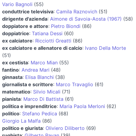
Vario Bagnoli
(55)
conduttrice televisiva
:
Camila Raznovich
(51)
dirigente d'azienda
:
Aimone di Savoia-Aosta (1967)
(58)
doppiatore e attore
:
Pietro Biondi
(86)
doppiatrice
:
Tatiana Dessi
(60)
ex calciatore
:
Ricciotti Greatti
(86)
ex calciatore e allenatore di calcio
:
Ivano Della Morte
(51)
ex cestista
:
Marco Mian
(55)
fantino
:
Andrea Mari
(48)
ginnasta
:
Elisa Blanchi
(38)
giornalista e scrittore
:
Marco Travaglio
(61)
matematico
:
Silvio Micali
(71)
pianista
:
Marco Di Battista
(61)
politica e imprenditrice
:
Maria Paola Merloni
(62)
politico
:
Stefano Pedica
(68)
Giorgio La Malfa
(86)
politico e giurista
:
Oliviero Diliberto
(69)
rugbista
:
Gilberto Pavan
(39)