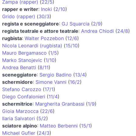
Zampa (rapper)
(
22/5
)
rapper e writer
:
Inoki
(
2/10
)
Grido (rapper)
(
30/3
)
regista e sceneggiatore
:
GJ Squarcia
(
2/9
)
regista teatrale e attore teatrale
:
Andrea Chiodi
(
24/8
)
rugbista
:
Walter Pozzebon
(
12/6
)
Nicola Leonardi (rugbista)
(
15/10
)
Mauro Bergamasco
(
1/5
)
Marko Stanojevic
(
1/10
)
Andrea Benatti
(
8/11
)
sceneggiatore
:
Sergio Badino
(
13/4
)
schermidore
:
Simone Vanni
(
16/2
)
Stefano Carozzo
(
17/1
)
Diego Confalonieri
(
11/4
)
schermitrice
:
Margherita Granbassi
(
1/9
)
Gioia Marzocca
(
22/6
)
Ilaria Salvatori
(
5/2
)
sciatore alpino
:
Matteo Berbenni
(
15/1
)
Michael Gufler
(
24/3
)