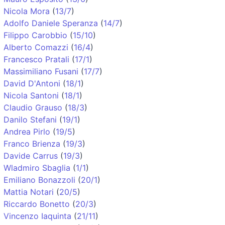
Nicola Mora
(
13/7
)
Adolfo Daniele Speranza
(
14/7
)
Filippo Carobbio
(
15/10
)
Alberto Comazzi
(
16/4
)
Francesco Pratali
(
17/1
)
Massimiliano Fusani
(
17/7
)
David D'Antoni
(
18/1
)
Nicola Santoni
(
18/1
)
Claudio Grauso
(
18/3
)
Danilo Stefani
(
19/1
)
Andrea Pirlo
(
19/5
)
Franco Brienza
(
19/3
)
Davide Carrus
(
19/3
)
Wladmiro Sbaglia
(
1/1
)
Emiliano Bonazzoli
(
20/1
)
Mattia Notari
(
20/5
)
Riccardo Bonetto
(
20/3
)
Vincenzo Iaquinta
(
21/11
)