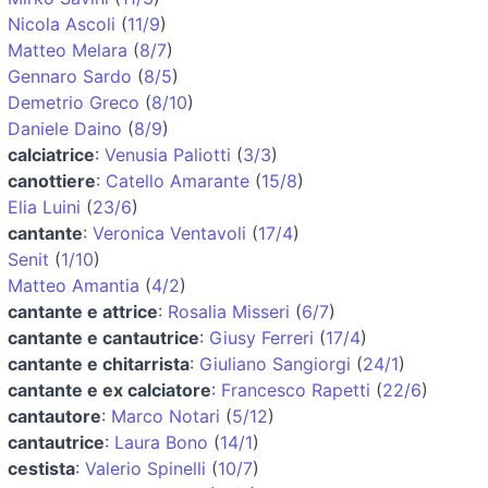
Nicola Ascoli
(
11/9
)
Matteo Melara
(
8/7
)
Gennaro Sardo
(
8/5
)
Demetrio Greco
(
8/10
)
Daniele Daino
(
8/9
)
calciatrice
:
Venusia Paliotti
(
3/3
)
canottiere
:
Catello Amarante
(
15/8
)
Elia Luini
(
23/6
)
cantante
:
Veronica Ventavoli
(
17/4
)
Senit
(
1/10
)
Matteo Amantia
(
4/2
)
cantante e attrice
:
Rosalia Misseri
(
6/7
)
cantante e cantautrice
:
Giusy Ferreri
(
17/4
)
cantante e chitarrista
:
Giuliano Sangiorgi
(
24/1
)
cantante e ex calciatore
:
Francesco Rapetti
(
22/6
)
cantautore
:
Marco Notari
(
5/12
)
cantautrice
:
Laura Bono
(
14/1
)
cestista
:
Valerio Spinelli
(
10/7
)