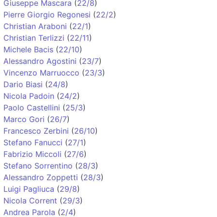
Giuseppe Mascara
(
22/8
)
Pierre Giorgio Regonesi
(
22/2
)
Christian Araboni
(
22/1
)
Christian Terlizzi
(
22/11
)
Michele Bacis
(
22/10
)
Alessandro Agostini
(
23/7
)
Vincenzo Marruocco
(
23/3
)
Dario Biasi
(
24/8
)
Nicola Padoin
(
24/2
)
Paolo Castellini
(
25/3
)
Marco Gori
(
26/7
)
Francesco Zerbini
(
26/10
)
Stefano Fanucci
(
27/1
)
Fabrizio Miccoli
(
27/6
)
Stefano Sorrentino
(
28/3
)
Alessandro Zoppetti
(
28/3
)
Luigi Pagliuca
(
29/8
)
Nicola Corrent
(
29/3
)
Andrea Parola
(
2/4
)