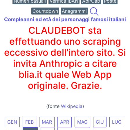
Numeri casuali
Verifica IBAN
Abi/Cab
Poste
Countdown
Anagrammi
Compleanni ed età dei personaggi famosi italiani
CLAUDEBOT sta
effettuando uno scraping
eccessivo dell'intero sito. Si
invita Anthropic a citare
blia.it quale Web App
originale. Grazie.
(fonte
Wikipedia
)
GEN
FEB
MAR
APR
MAG
GIU
LUG