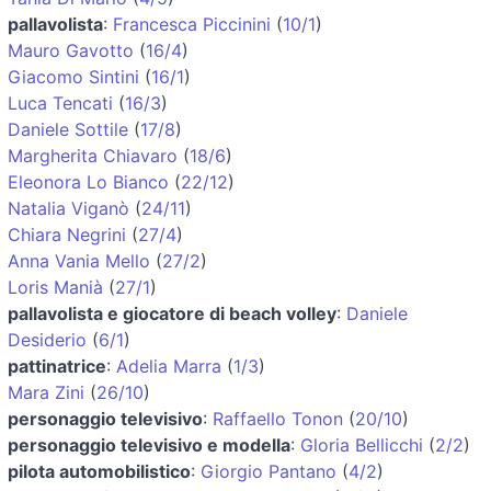
pallavolista
:
Francesca Piccinini
(
10/1
)
Mauro Gavotto
(
16/4
)
Giacomo Sintini
(
16/1
)
Luca Tencati
(
16/3
)
Daniele Sottile
(
17/8
)
Margherita Chiavaro
(
18/6
)
Eleonora Lo Bianco
(
22/12
)
Natalia Viganò
(
24/11
)
Chiara Negrini
(
27/4
)
Anna Vania Mello
(
27/2
)
Loris Manià
(
27/1
)
pallavolista e giocatore di beach volley
:
Daniele
Desiderio
(
6/1
)
pattinatrice
:
Adelia Marra
(
1/3
)
Mara Zini
(
26/10
)
personaggio televisivo
:
Raffaello Tonon
(
20/10
)
personaggio televisivo e modella
:
Gloria Bellicchi
(
2/2
)
pilota automobilistico
:
Giorgio Pantano
(
4/2
)