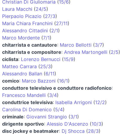
Christian Di Giuliomaria
(
15/6
)
Laura Macchi
(
24/5
)
Pierpaolo Picazio
(
27/3
)
Maria Chiara Franchini
(
27/11
)
Alessandro Cittadini
(
2/1
)
Marco Mordente
(
7/1
)
chitarrista e cantautore
:
Marco Bellotti
(
3/7
)
chitarrista e compositore
:
Andrea Martongelli
(
2/5
)
ciclista
:
Lorenzo Bernucci
(
15/9
)
Matteo Carrara
(
25/3
)
Alessandro Ballan
(
6/11
)
comico
:
Marco Bazzoni
(
16/1
)
conduttore televisivo e conduttore radiofonico
:
Francesco Mandelli
(
3/4
)
conduttrice televisiva
:
Isabella Arrigoni
(
12/2
)
Carolina Di Domenico
(
5/4
)
criminale
:
Giovanni Strangio
(
3/1
)
dirigente sportivo
:
Alessio D'Ascenzo
(
10/3
)
disc jockey e beatmaker
:
Dj Shocca
(
28/3
)