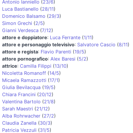
Antonio Ianniello
(
23/6
)
Luca Bastianello
(
28/11
)
Domenico Balsamo
(
29/3
)
Simon Grechi
(
2/5
)
Gianni Verdesca
(
7/12
)
attore e doppiatore
:
Luca Ferrante
(
1/11
)
attore e personaggio televisivo
:
Salvatore Cascio
(
8/11
)
attore e regista
:
Flavio Parenti
(
19/5
)
attore pornografico
:
Alex Baresi
(
5/2
)
attrice
:
Camilla Filippi
(
13/10
)
Nicoletta Romanoff
(
14/5
)
Micaela Ramazzotti
(
17/1
)
Giulia Bevilacqua
(
19/5
)
Chiara Francini
(
20/12
)
Valentina Bartolo
(
21/8
)
Sarah Maestri
(
21/12
)
Alba Rohrwacher
(
27/2
)
Claudia Zanella
(
30/3
)
Patricia Vezzuli
(
31/5
)