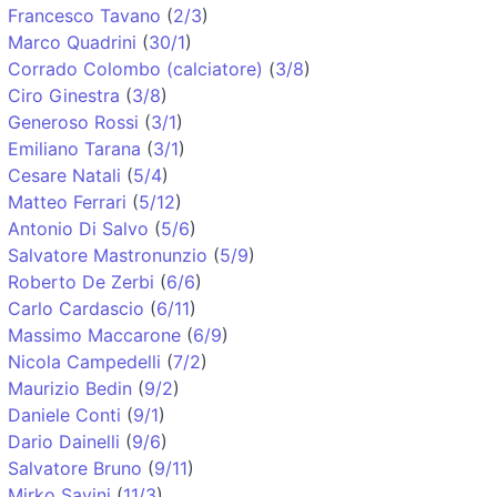
Francesco Tavano
(
2/3
)
Marco Quadrini
(
30/1
)
Corrado Colombo (calciatore)
(
3/8
)
Ciro Ginestra
(
3/8
)
Generoso Rossi
(
3/1
)
Emiliano Tarana
(
3/1
)
Cesare Natali
(
5/4
)
Matteo Ferrari
(
5/12
)
Antonio Di Salvo
(
5/6
)
Salvatore Mastronunzio
(
5/9
)
Roberto De Zerbi
(
6/6
)
Carlo Cardascio
(
6/11
)
Massimo Maccarone
(
6/9
)
Nicola Campedelli
(
7/2
)
Maurizio Bedin
(
9/2
)
Daniele Conti
(
9/1
)
Dario Dainelli
(
9/6
)
Salvatore Bruno
(
9/11
)
Mirko Savini
(
11/3
)