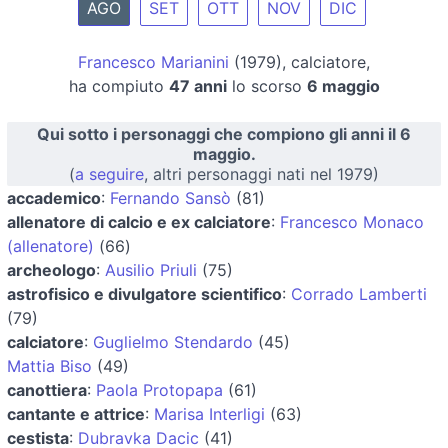
AGO
SET
OTT
NOV
DIC
Francesco Marianini
(1979), calciatore,
ha compiuto
47 anni
lo scorso
6 maggio
Qui sotto i personaggi che compiono gli anni il 6
maggio.
(
a seguire
, altri personaggi nati nel 1979)
accademico
:
Fernando Sansò
(81)
allenatore di calcio e ex calciatore
:
Francesco Monaco
(allenatore)
(66)
archeologo
:
Ausilio Priuli
(75)
astrofisico e divulgatore scientifico
:
Corrado Lamberti
(79)
calciatore
:
Guglielmo Stendardo
(45)
Mattia Biso
(49)
canottiera
:
Paola Protopapa
(61)
cantante e attrice
:
Marisa Interligi
(63)
cestista
:
Dubravka Dacic
(41)