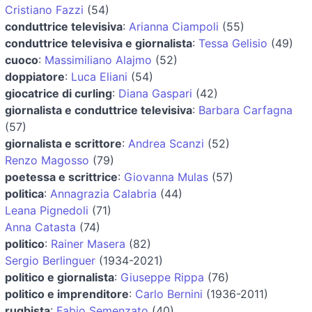
Cristiano Fazzi
(54)
conduttrice televisiva
:
Arianna Ciampoli
(55)
conduttrice televisiva e giornalista
:
Tessa Gelisio
(49)
cuoco
:
Massimiliano Alajmo
(52)
doppiatore
:
Luca Eliani
(54)
giocatrice di curling
:
Diana Gaspari
(42)
giornalista e conduttrice televisiva
:
Barbara Carfagna
(57)
giornalista e scrittore
:
Andrea Scanzi
(52)
Renzo Magosso
(79)
poetessa e scrittrice
:
Giovanna Mulas
(57)
politica
:
Annagrazia Calabria
(44)
Leana Pignedoli
(71)
Anna Catasta
(74)
politico
:
Rainer Masera
(82)
Sergio Berlinguer
(1934-2021)
politico e giornalista
:
Giuseppe Rippa
(76)
politico e imprenditore
:
Carlo Bernini
(1936-2011)
rugbista
:
Fabio Semenzato
(40)