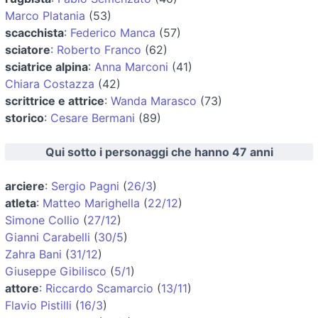
Marco Platania
(53)
scacchista
:
Federico Manca
(57)
sciatore
:
Roberto Franco
(62)
sciatrice alpina
:
Anna Marconi
(41)
Chiara Costazza
(42)
scrittrice e attrice
:
Wanda Marasco
(73)
storico
:
Cesare Bermani
(89)
Qui sotto i personaggi che hanno 47 anni
arciere
:
Sergio Pagni
(
26/3
)
atleta
:
Matteo Marighella
(
22/12
)
Simone Collio
(
27/12
)
Gianni Carabelli
(
30/5
)
Zahra Bani
(
31/12
)
Giuseppe Gibilisco
(
5/1
)
attore
:
Riccardo Scamarcio
(
13/11
)
Flavio Pistilli
(
16/3
)