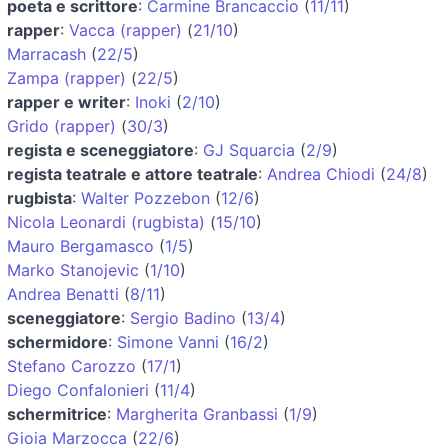
poeta e scrittore
:
Carmine Brancaccio
(
11/11
)
rapper
:
Vacca (rapper)
(
21/10
)
Marracash
(
22/5
)
Zampa (rapper)
(
22/5
)
rapper e writer
:
Inoki
(
2/10
)
Grido (rapper)
(
30/3
)
regista e sceneggiatore
:
GJ Squarcia
(
2/9
)
regista teatrale e attore teatrale
:
Andrea Chiodi
(
24/8
)
rugbista
:
Walter Pozzebon
(
12/6
)
Nicola Leonardi (rugbista)
(
15/10
)
Mauro Bergamasco
(
1/5
)
Marko Stanojevic
(
1/10
)
Andrea Benatti
(
8/11
)
sceneggiatore
:
Sergio Badino
(
13/4
)
schermidore
:
Simone Vanni
(
16/2
)
Stefano Carozzo
(
17/1
)
Diego Confalonieri
(
11/4
)
schermitrice
:
Margherita Granbassi
(
1/9
)
Gioia Marzocca
(
22/6
)