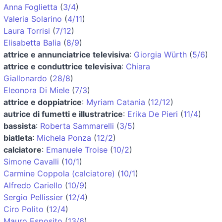
Anna Foglietta
(
3/4
)
Valeria Solarino
(
4/11
)
Laura Torrisi
(
7/12
)
Elisabetta Balia
(
8/9
)
attrice e annunciatrice televisiva
:
Giorgia Würth
(
5/6
)
attrice e conduttrice televisiva
:
Chiara
Giallonardo
(
28/8
)
Eleonora Di Miele
(
7/3
)
attrice e doppiatrice
:
Myriam Catania
(
12/12
)
autrice di fumetti e illustratrice
:
Erika De Pieri
(
11/4
)
bassista
:
Roberta Sammarelli
(
3/5
)
biatleta
:
Michela Ponza
(
12/2
)
calciatore
:
Emanuele Troise
(
10/2
)
Simone Cavalli
(
10/1
)
Carmine Coppola (calciatore)
(
10/1
)
Alfredo Cariello
(
10/9
)
Sergio Pellissier
(
12/4
)
Ciro Polito
(
12/4
)
Mauro Esposito
(
13/6
)