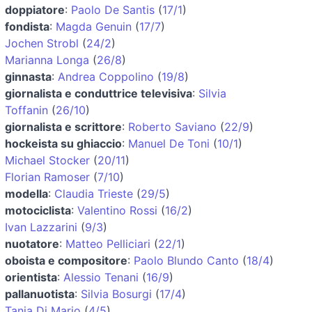
doppiatore
:
Paolo De Santis
(
17/1
)
fondista
:
Magda Genuin
(
17/7
)
Jochen Strobl
(
24/2
)
Marianna Longa
(
26/8
)
ginnasta
:
Andrea Coppolino
(
19/8
)
giornalista e conduttrice televisiva
:
Silvia
Toffanin
(
26/10
)
giornalista e scrittore
:
Roberto Saviano
(
22/9
)
hockeista su ghiaccio
:
Manuel De Toni
(
10/1
)
Michael Stocker
(
20/11
)
Florian Ramoser
(
7/10
)
modella
:
Claudia Trieste
(
29/5
)
motociclista
:
Valentino Rossi
(
16/2
)
Ivan Lazzarini
(
9/3
)
nuotatore
:
Matteo Pelliciari
(
22/1
)
oboista e compositore
:
Paolo Blundo Canto
(
18/4
)
orientista
:
Alessio Tenani
(
16/9
)
pallanuotista
:
Silvia Bosurgi
(
17/4
)
Tania Di Mario
(
4/5
)