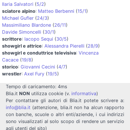
Ilaria Salvatori
(
5/2
)
sciatore alpino
:
Matteo Berbenni
(
15/1
)
Michael Gufler
(
24/3
)
Massimiliano Blardone
(
26/11
)
Davide Simoncelli
(
30/1
)
scrittore
:
Iacopo Sequi
(
30/5
)
showgirl e attrice
:
Alessandra Pierelli
(
28/9
)
showgirl e conduttrice televisiva
:
Vincenza
Cacace
(
19/8
)
storico
:
Giovanni Cecini
(
4/7
)
wrestler
:
Axel Fury
(
19/5
)
Tempo di caricamento: 4ms
Blia.it
NON
utilizza cookie (v.
informativa
)
Per contattare gli autori di Blia.it potete scrivere a:
info@blia.it
(attenzione, blia.it non ha alcun rapporto
con banche, scuole o altri enti/aziende, i cui indirizzi
sono visualizzati al solo scopo di rendere un servizio
agli utenti del sito)