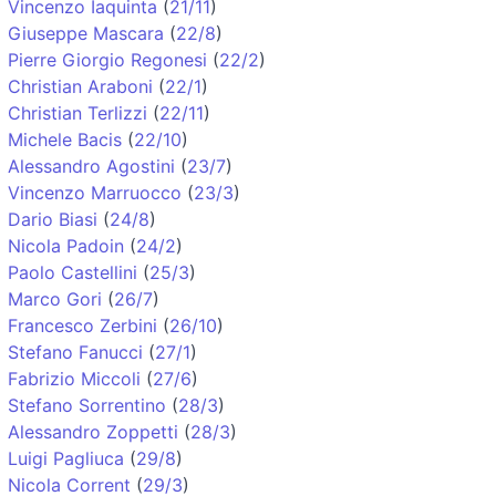
Vincenzo Iaquinta
(
21/11
)
Giuseppe Mascara
(
22/8
)
Pierre Giorgio Regonesi
(
22/2
)
Christian Araboni
(
22/1
)
Christian Terlizzi
(
22/11
)
Michele Bacis
(
22/10
)
Alessandro Agostini
(
23/7
)
Vincenzo Marruocco
(
23/3
)
Dario Biasi
(
24/8
)
Nicola Padoin
(
24/2
)
Paolo Castellini
(
25/3
)
Marco Gori
(
26/7
)
Francesco Zerbini
(
26/10
)
Stefano Fanucci
(
27/1
)
Fabrizio Miccoli
(
27/6
)
Stefano Sorrentino
(
28/3
)
Alessandro Zoppetti
(
28/3
)
Luigi Pagliuca
(
29/8
)
Nicola Corrent
(
29/3
)