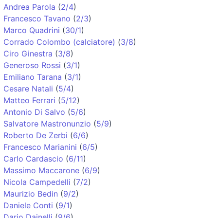
Andrea Parola
(
2/4
)
Francesco Tavano
(
2/3
)
Marco Quadrini
(
30/1
)
Corrado Colombo (calciatore)
(
3/8
)
Ciro Ginestra
(
3/8
)
Generoso Rossi
(
3/1
)
Emiliano Tarana
(
3/1
)
Cesare Natali
(
5/4
)
Matteo Ferrari
(
5/12
)
Antonio Di Salvo
(
5/6
)
Salvatore Mastronunzio
(
5/9
)
Roberto De Zerbi
(
6/6
)
Francesco Marianini
(
6/5
)
Carlo Cardascio
(
6/11
)
Massimo Maccarone
(
6/9
)
Nicola Campedelli
(
7/2
)
Maurizio Bedin
(
9/2
)
Daniele Conti
(
9/1
)
Dario Dainelli
(
9/6
)