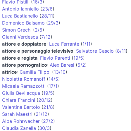
Flavio Pistilli
(
16/3
)
Antonio Ianniello
(
23/6
)
Luca Bastianello
(
28/11
)
Domenico Balsamo
(
29/3
)
Simon Grechi
(
2/5
)
Gianni Verdesca
(
7/12
)
attore e doppiatore
:
Luca Ferrante
(
1/11
)
attore e personaggio televisivo
:
Salvatore Cascio
(
8/11
)
attore e regista
:
Flavio Parenti
(
19/5
)
attore pornografico
:
Alex Baresi
(
5/2
)
attrice
:
Camilla Filippi
(
13/10
)
Nicoletta Romanoff
(
14/5
)
Micaela Ramazzotti
(
17/1
)
Giulia Bevilacqua
(
19/5
)
Chiara Francini
(
20/12
)
Valentina Bartolo
(
21/8
)
Sarah Maestri
(
21/12
)
Alba Rohrwacher
(
27/2
)
Claudia Zanella
(
30/3
)