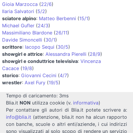
Gioia Marzocca
(
22/6
)
Ilaria Salvatori
(
5/2
)
sciatore alpino
:
Matteo Berbenni
(
15/1
)
Michael Gufler
(
24/3
)
Massimiliano Blardone
(
26/11
)
Davide Simoncelli
(
30/1
)
scrittore
:
Iacopo Sequi
(
30/5
)
showgirl e attrice
:
Alessandra Pierelli
(
28/9
)
showgirl e conduttrice televisiva
:
Vincenza
Cacace
(
19/8
)
storico
:
Giovanni Cecini
(
4/7
)
wrestler
:
Axel Fury
(
19/5
)
Tempo di caricamento: 3ms
Blia.it
NON
utilizza cookie (v.
informativa
)
Per contattare gli autori di Blia.it potete scrivere a:
info@blia.it
(attenzione, blia.it non ha alcun rapporto
con banche, scuole o altri enti/aziende, i cui indirizzi
sono visualizzati al solo scopo di rendere un servizio