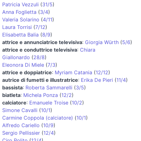
Patricia Vezzuli
(
31/5
)
Anna Foglietta
(
3/4
)
Valeria Solarino
(
4/11
)
Laura Torrisi
(
7/12
)
Elisabetta Balia
(
8/9
)
attrice e annunciatrice televisiva
:
Giorgia Würth
(
5/6
)
attrice e conduttrice televisiva
:
Chiara
Giallonardo
(
28/8
)
Eleonora Di Miele
(
7/3
)
attrice e doppiatrice
:
Myriam Catania
(
12/12
)
autrice di fumetti e illustratrice
:
Erika De Pieri
(
11/4
)
bassista
:
Roberta Sammarelli
(
3/5
)
biatleta
:
Michela Ponza
(
12/2
)
calciatore
:
Emanuele Troise
(
10/2
)
Simone Cavalli
(
10/1
)
Carmine Coppola (calciatore)
(
10/1
)
Alfredo Cariello
(
10/9
)
Sergio Pellissier
(
12/4
)
Ciro Polito
(
12/4
)