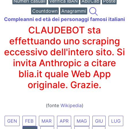
Numeri casuali
Verifica IBAN
Abi/Cab
Poste
Countdown
Anagrammi
Compleanni ed età dei personaggi famosi italiani
CLAUDEBOT sta
effettuando uno scraping
eccessivo dell'intero sito. Si
invita Anthropic a citare
blia.it quale Web App
originale. Grazie.
(fonte
Wikipedia
)
GEN
FEB
MAR
APR
MAG
GIU
LUG