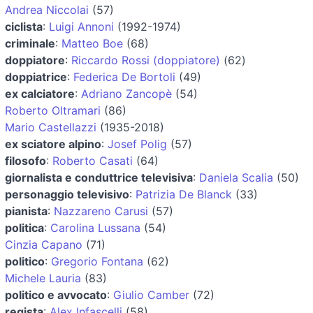
Andrea Niccolai
(57)
ciclista
:
Luigi Annoni
(1992-1974)
criminale
:
Matteo Boe
(68)
doppiatore
:
Riccardo Rossi (doppiatore)
(62)
doppiatrice
:
Federica De Bortoli
(49)
ex calciatore
:
Adriano Zancopè
(54)
Roberto Oltramari
(86)
Mario Castellazzi
(1935-2018)
ex sciatore alpino
:
Josef Polig
(57)
filosofo
:
Roberto Casati
(64)
giornalista e conduttrice televisiva
:
Daniela Scalia
(50)
personaggio televisivo
:
Patrizia De Blanck
(33)
pianista
:
Nazzareno Carusi
(57)
politica
:
Carolina Lussana
(54)
Cinzia Capano
(71)
politico
:
Gregorio Fontana
(62)
Michele Lauria
(83)
politico e avvocato
:
Giulio Camber
(72)
regista
:
Alex Infascelli
(58)