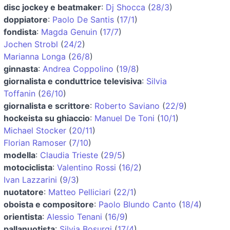
disc jockey e beatmaker
:
Dj Shocca
(
28/3
)
doppiatore
:
Paolo De Santis
(
17/1
)
fondista
:
Magda Genuin
(
17/7
)
Jochen Strobl
(
24/2
)
Marianna Longa
(
26/8
)
ginnasta
:
Andrea Coppolino
(
19/8
)
giornalista e conduttrice televisiva
:
Silvia
Toffanin
(
26/10
)
giornalista e scrittore
:
Roberto Saviano
(
22/9
)
hockeista su ghiaccio
:
Manuel De Toni
(
10/1
)
Michael Stocker
(
20/11
)
Florian Ramoser
(
7/10
)
modella
:
Claudia Trieste
(
29/5
)
motociclista
:
Valentino Rossi
(
16/2
)
Ivan Lazzarini
(
9/3
)
nuotatore
:
Matteo Pelliciari
(
22/1
)
oboista e compositore
:
Paolo Blundo Canto
(
18/4
)
orientista
:
Alessio Tenani
(
16/9
)
pallanuotista
:
Silvia Bosurgi
(
17/4
)