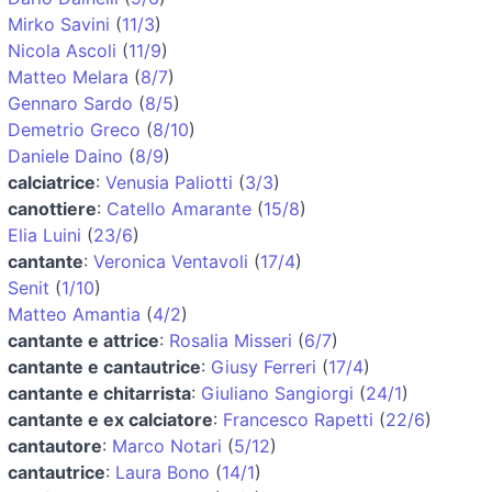
Mirko Savini
(
11/3
)
Nicola Ascoli
(
11/9
)
Matteo Melara
(
8/7
)
Gennaro Sardo
(
8/5
)
Demetrio Greco
(
8/10
)
Daniele Daino
(
8/9
)
calciatrice
:
Venusia Paliotti
(
3/3
)
canottiere
:
Catello Amarante
(
15/8
)
Elia Luini
(
23/6
)
cantante
:
Veronica Ventavoli
(
17/4
)
Senit
(
1/10
)
Matteo Amantia
(
4/2
)
cantante e attrice
:
Rosalia Misseri
(
6/7
)
cantante e cantautrice
:
Giusy Ferreri
(
17/4
)
cantante e chitarrista
:
Giuliano Sangiorgi
(
24/1
)
cantante e ex calciatore
:
Francesco Rapetti
(
22/6
)
cantautore
:
Marco Notari
(
5/12
)
cantautrice
:
Laura Bono
(
14/1
)