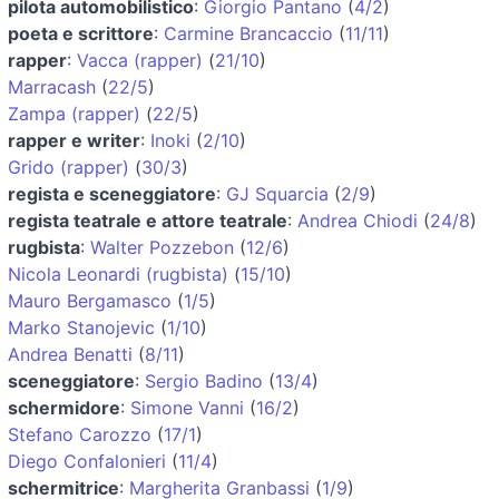
pilota automobilistico
:
Giorgio Pantano
(
4/2
)
poeta e scrittore
:
Carmine Brancaccio
(
11/11
)
rapper
:
Vacca (rapper)
(
21/10
)
Marracash
(
22/5
)
Zampa (rapper)
(
22/5
)
rapper e writer
:
Inoki
(
2/10
)
Grido (rapper)
(
30/3
)
regista e sceneggiatore
:
GJ Squarcia
(
2/9
)
regista teatrale e attore teatrale
:
Andrea Chiodi
(
24/8
)
rugbista
:
Walter Pozzebon
(
12/6
)
Nicola Leonardi (rugbista)
(
15/10
)
Mauro Bergamasco
(
1/5
)
Marko Stanojevic
(
1/10
)
Andrea Benatti
(
8/11
)
sceneggiatore
:
Sergio Badino
(
13/4
)
schermidore
:
Simone Vanni
(
16/2
)
Stefano Carozzo
(
17/1
)
Diego Confalonieri
(
11/4
)
schermitrice
:
Margherita Granbassi
(
1/9
)