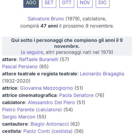
AGO
SET
OTT
NOV
DIC
Salvatore Bruno
(1979), calciatore,
compirà
47 anni
il prossimo 9 novembre.
Qui sotto i personaggi che compiono gli anni il 9
novembre.
(
a seguire
, altri personaggi nati nel 1979)
attore
:
Raffaele Buranelli
(57)
Pascal Persiano
(65)
attore teatrale e regista teatrale
:
Leonardo Bragaglia
(1932-2020)
attrice
:
Giovanna Mezzogiorno
(51)
attrice cinematografica
:
Paola Senatore
(76)
calciatore
:
Alessandro Del Piero
(51)
Pietro Parente (calciatore)
(54)
Sergio Marcon
(55)
cantautore
:
Biagio Antonacci
(62)
cestista
:
Paolo Conti (cestista)
(56)