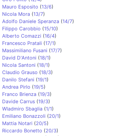
Mauro Esposito
(
13/6
)
Nicola Mora
(
13/7
)
Adolfo Daniele Speranza
(
14/7
)
Filippo Carobbio
(
15/10
)
Alberto Comazzi
(
16/4
)
Francesco Pratali
(
17/1
)
Massimiliano Fusani
(
17/7
)
David D'Antoni
(
18/1
)
Nicola Santoni
(
18/1
)
Claudio Grauso
(
18/3
)
Danilo Stefani
(
19/1
)
Andrea Pirlo
(
19/5
)
Franco Brienza
(
19/3
)
Davide Carrus
(
19/3
)
Wladmiro Sbaglia
(
1/1
)
Emiliano Bonazzoli
(
20/1
)
Mattia Notari
(
20/5
)
Riccardo Bonetto
(
20/3
)