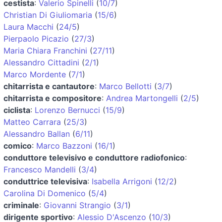
cestista
:
Valerio Spinelli
(
10/7
)
Christian Di Giuliomaria
(
15/6
)
Laura Macchi
(
24/5
)
Pierpaolo Picazio
(
27/3
)
Maria Chiara Franchini
(
27/11
)
Alessandro Cittadini
(
2/1
)
Marco Mordente
(
7/1
)
chitarrista e cantautore
:
Marco Bellotti
(
3/7
)
chitarrista e compositore
:
Andrea Martongelli
(
2/5
)
ciclista
:
Lorenzo Bernucci
(
15/9
)
Matteo Carrara
(
25/3
)
Alessandro Ballan
(
6/11
)
comico
:
Marco Bazzoni
(
16/1
)
conduttore televisivo e conduttore radiofonico
:
Francesco Mandelli
(
3/4
)
conduttrice televisiva
:
Isabella Arrigoni
(
12/2
)
Carolina Di Domenico
(
5/4
)
criminale
:
Giovanni Strangio
(
3/1
)
dirigente sportivo
:
Alessio D'Ascenzo
(
10/3
)