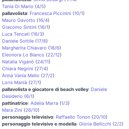
Tania Di Mario
(
4/5
)
pallavolista
:
Francesca Piccinini
(
10/1
)
Mauro Gavotto
(
16/4
)
Giacomo Sintini
(
16/1
)
Luca Tencati
(
16/3
)
Daniele Sottile
(
17/8
)
Margherita Chiavaro
(
18/6
)
Eleonora Lo Bianco
(
22/12
)
Natalia Viganò
(
24/11
)
Chiara Negrini
(
27/4
)
Anna Vania Mello
(
27/2
)
Loris Manià
(
27/1
)
pallavolista e giocatore di beach volley
:
Daniele
Desiderio
(
6/1
)
pattinatrice
:
Adelia Marra
(
1/3
)
Mara Zini
(
26/10
)
personaggio televisivo
:
Raffaello Tonon
(
20/10
)
personaggio televisivo e modella
:
Gloria Bellicchi
(
2/2
)