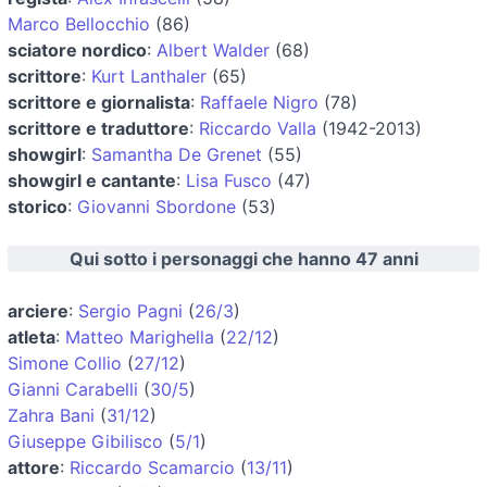
Marco Bellocchio
(86)
sciatore nordico
:
Albert Walder
(68)
scrittore
:
Kurt Lanthaler
(65)
scrittore e giornalista
:
Raffaele Nigro
(78)
scrittore e traduttore
:
Riccardo Valla
(1942-2013)
showgirl
:
Samantha De Grenet
(55)
showgirl e cantante
:
Lisa Fusco
(47)
storico
:
Giovanni Sbordone
(53)
Qui sotto i personaggi che hanno 47 anni
arciere
:
Sergio Pagni
(
26/3
)
atleta
:
Matteo Marighella
(
22/12
)
Simone Collio
(
27/12
)
Gianni Carabelli
(
30/5
)
Zahra Bani
(
31/12
)
Giuseppe Gibilisco
(
5/1
)
attore
:
Riccardo Scamarcio
(
13/11
)