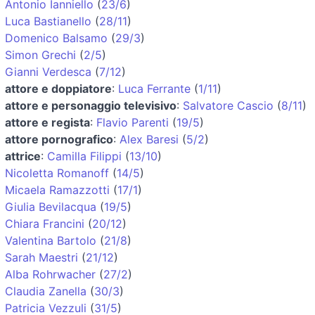
Antonio Ianniello
(
23/6
)
Luca Bastianello
(
28/11
)
Domenico Balsamo
(
29/3
)
Simon Grechi
(
2/5
)
Gianni Verdesca
(
7/12
)
attore e doppiatore
:
Luca Ferrante
(
1/11
)
attore e personaggio televisivo
:
Salvatore Cascio
(
8/11
)
attore e regista
:
Flavio Parenti
(
19/5
)
attore pornografico
:
Alex Baresi
(
5/2
)
attrice
:
Camilla Filippi
(
13/10
)
Nicoletta Romanoff
(
14/5
)
Micaela Ramazzotti
(
17/1
)
Giulia Bevilacqua
(
19/5
)
Chiara Francini
(
20/12
)
Valentina Bartolo
(
21/8
)
Sarah Maestri
(
21/12
)
Alba Rohrwacher
(
27/2
)
Claudia Zanella
(
30/3
)
Patricia Vezzuli
(
31/5
)