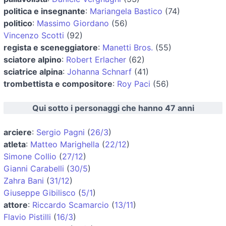
politica e insegnante
:
Mariangela Bastico
(74)
politico
:
Massimo Giordano
(56)
Vincenzo Scotti
(92)
regista e sceneggiatore
:
Manetti Bros.
(55)
sciatore alpino
:
Robert Erlacher
(62)
sciatrice alpina
:
Johanna Schnarf
(41)
trombettista e compositore
:
Roy Paci
(56)
Qui sotto i personaggi che hanno 47 anni
arciere
:
Sergio Pagni
(
26/3
)
atleta
:
Matteo Marighella
(
22/12
)
Simone Collio
(
27/12
)
Gianni Carabelli
(
30/5
)
Zahra Bani
(
31/12
)
Giuseppe Gibilisco
(
5/1
)
attore
:
Riccardo Scamarcio
(
13/11
)
Flavio Pistilli
(
16/3
)