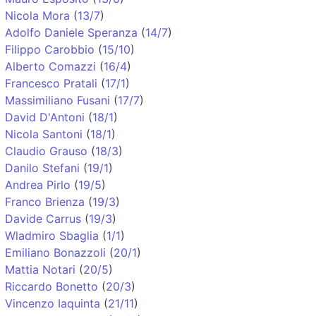
Nicola Mora
(
13/7
)
Adolfo Daniele Speranza
(
14/7
)
Filippo Carobbio
(
15/10
)
Alberto Comazzi
(
16/4
)
Francesco Pratali
(
17/1
)
Massimiliano Fusani
(
17/7
)
David D'Antoni
(
18/1
)
Nicola Santoni
(
18/1
)
Claudio Grauso
(
18/3
)
Danilo Stefani
(
19/1
)
Andrea Pirlo
(
19/5
)
Franco Brienza
(
19/3
)
Davide Carrus
(
19/3
)
Wladmiro Sbaglia
(
1/1
)
Emiliano Bonazzoli
(
20/1
)
Mattia Notari
(
20/5
)
Riccardo Bonetto
(
20/3
)
Vincenzo Iaquinta
(
21/11
)