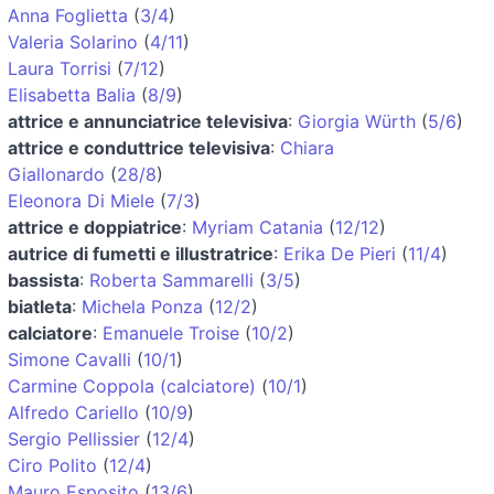
Anna Foglietta
(
3/4
)
Valeria Solarino
(
4/11
)
Laura Torrisi
(
7/12
)
Elisabetta Balia
(
8/9
)
attrice e annunciatrice televisiva
:
Giorgia Würth
(
5/6
)
attrice e conduttrice televisiva
:
Chiara
Giallonardo
(
28/8
)
Eleonora Di Miele
(
7/3
)
attrice e doppiatrice
:
Myriam Catania
(
12/12
)
autrice di fumetti e illustratrice
:
Erika De Pieri
(
11/4
)
bassista
:
Roberta Sammarelli
(
3/5
)
biatleta
:
Michela Ponza
(
12/2
)
calciatore
:
Emanuele Troise
(
10/2
)
Simone Cavalli
(
10/1
)
Carmine Coppola (calciatore)
(
10/1
)
Alfredo Cariello
(
10/9
)
Sergio Pellissier
(
12/4
)
Ciro Polito
(
12/4
)
Mauro Esposito
(
13/6
)