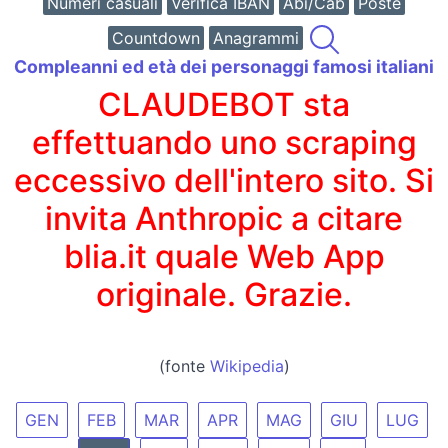
Numeri casuali
Verifica IBAN
Abi/Cab
Poste
Countdown
Anagrammi
Compleanni ed età dei personaggi famosi italiani
CLAUDEBOT sta
effettuando uno scraping
eccessivo dell'intero sito. Si
invita Anthropic a citare
blia.it quale Web App
originale. Grazie.
(fonte
Wikipedia
)
GEN
FEB
MAR
APR
MAG
GIU
LUG