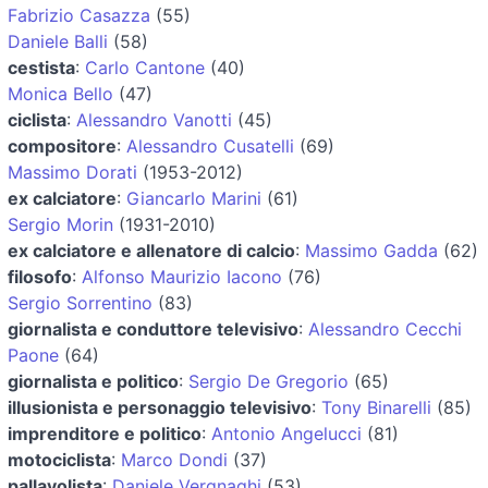
Fabrizio Casazza
(55)
Daniele Balli
(58)
cestista
:
Carlo Cantone
(40)
Monica Bello
(47)
ciclista
:
Alessandro Vanotti
(45)
compositore
:
Alessandro Cusatelli
(69)
Massimo Dorati
(1953-2012)
ex calciatore
:
Giancarlo Marini
(61)
Sergio Morin
(1931-2010)
ex calciatore e allenatore di calcio
:
Massimo Gadda
(62)
filosofo
:
Alfonso Maurizio Iacono
(76)
Sergio Sorrentino
(83)
giornalista e conduttore televisivo
:
Alessandro Cecchi
Paone
(64)
giornalista e politico
:
Sergio De Gregorio
(65)
illusionista e personaggio televisivo
:
Tony Binarelli
(85)
imprenditore e politico
:
Antonio Angelucci
(81)
motociclista
:
Marco Dondi
(37)
pallavolista
:
Daniele Vergnaghi
(53)