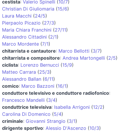
cestista
:
Valerio Spinelli
(
10/7
)
Christian Di Giuliomaria
(
15/6
)
Laura Macchi
(
24/5
)
Pierpaolo Picazio
(
27/3
)
Maria Chiara Franchini
(
27/11
)
Alessandro Cittadini
(
2/1
)
Marco Mordente
(
7/1
)
chitarrista e cantautore
:
Marco Bellotti
(
3/7
)
chitarrista e compositore
:
Andrea Martongelli
(
2/5
)
ciclista
:
Lorenzo Bernucci
(
15/9
)
Matteo Carrara
(
25/3
)
Alessandro Ballan
(
6/11
)
comico
:
Marco Bazzoni
(
16/1
)
conduttore televisivo e conduttore radiofonico
:
Francesco Mandelli
(
3/4
)
conduttrice televisiva
:
Isabella Arrigoni
(
12/2
)
Carolina Di Domenico
(
5/4
)
criminale
:
Giovanni Strangio
(
3/1
)
dirigente sportivo
:
Alessio D'Ascenzo
(
10/3
)