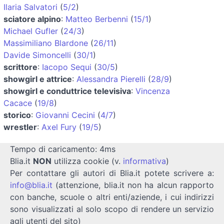
Ilaria Salvatori
(
5/2
)
sciatore alpino
:
Matteo Berbenni
(
15/1
)
Michael Gufler
(
24/3
)
Massimiliano Blardone
(
26/11
)
Davide Simoncelli
(
30/1
)
scrittore
:
Iacopo Sequi
(
30/5
)
showgirl e attrice
:
Alessandra Pierelli
(
28/9
)
showgirl e conduttrice televisiva
:
Vincenza
Cacace
(
19/8
)
storico
:
Giovanni Cecini
(
4/7
)
wrestler
:
Axel Fury
(
19/5
)
Tempo di caricamento: 4ms
Blia.it
NON
utilizza cookie (v.
informativa
)
Per contattare gli autori di Blia.it potete scrivere a:
info@blia.it
(attenzione, blia.it non ha alcun rapporto
con banche, scuole o altri enti/aziende, i cui indirizzi
sono visualizzati al solo scopo di rendere un servizio
agli utenti del sito)