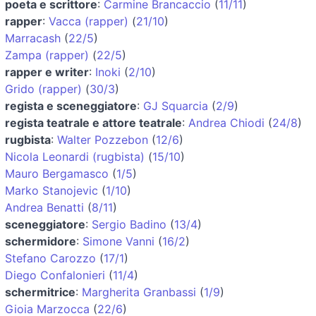
poeta e scrittore
:
Carmine Brancaccio
(
11/11
)
rapper
:
Vacca (rapper)
(
21/10
)
Marracash
(
22/5
)
Zampa (rapper)
(
22/5
)
rapper e writer
:
Inoki
(
2/10
)
Grido (rapper)
(
30/3
)
regista e sceneggiatore
:
GJ Squarcia
(
2/9
)
regista teatrale e attore teatrale
:
Andrea Chiodi
(
24/8
)
rugbista
:
Walter Pozzebon
(
12/6
)
Nicola Leonardi (rugbista)
(
15/10
)
Mauro Bergamasco
(
1/5
)
Marko Stanojevic
(
1/10
)
Andrea Benatti
(
8/11
)
sceneggiatore
:
Sergio Badino
(
13/4
)
schermidore
:
Simone Vanni
(
16/2
)
Stefano Carozzo
(
17/1
)
Diego Confalonieri
(
11/4
)
schermitrice
:
Margherita Granbassi
(
1/9
)
Gioia Marzocca
(
22/6
)