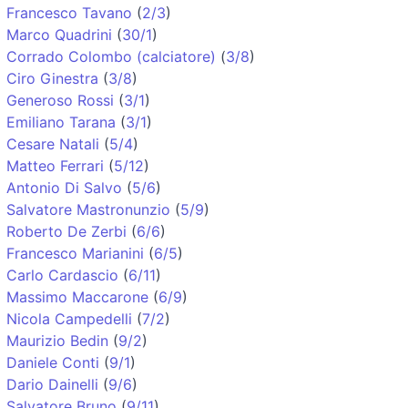
Francesco Tavano
(
2/3
)
Marco Quadrini
(
30/1
)
Corrado Colombo (calciatore)
(
3/8
)
Ciro Ginestra
(
3/8
)
Generoso Rossi
(
3/1
)
Emiliano Tarana
(
3/1
)
Cesare Natali
(
5/4
)
Matteo Ferrari
(
5/12
)
Antonio Di Salvo
(
5/6
)
Salvatore Mastronunzio
(
5/9
)
Roberto De Zerbi
(
6/6
)
Francesco Marianini
(
6/5
)
Carlo Cardascio
(
6/11
)
Massimo Maccarone
(
6/9
)
Nicola Campedelli
(
7/2
)
Maurizio Bedin
(
9/2
)
Daniele Conti
(
9/1
)
Dario Dainelli
(
9/6
)
Salvatore Bruno
(
9/11
)