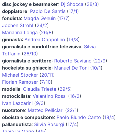
disc jockey e beatmaker
:
Dj Shocca
(
28/3
)
doppiatore
:
Paolo De Santis
(
17/1
)
fondista
:
Magda Genuin
(
17/7
)
Jochen Strobl
(
24/2
)
Marianna Longa
(
26/8
)
ginnasta
:
Andrea Coppolino
(
19/8
)
giornalista e conduttrice televisiva
:
Silvia
Toffanin
(
26/10
)
giornalista e scrittore
:
Roberto Saviano
(
22/9
)
hockeista su ghiaccio
:
Manuel De Toni
(
10/1
)
Michael Stocker
(
20/11
)
Florian Ramoser
(
7/10
)
modella
:
Claudia Trieste
(
29/5
)
motociclista
:
Valentino Rossi
(
16/2
)
Ivan Lazzarini
(
9/3
)
nuotatore
:
Matteo Pelliciari
(
22/1
)
oboista e compositore
:
Paolo Blundo Canto
(
18/4
)
pallanuotista
:
Silvia Bosurgi
(
17/4
)
Tania Di Mario
(
4/5
)