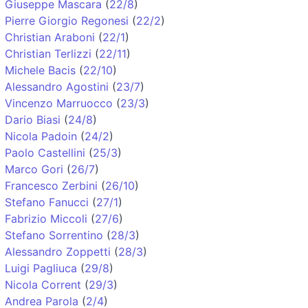
Giuseppe Mascara
(
22/8
)
Pierre Giorgio Regonesi
(
22/2
)
Christian Araboni
(
22/1
)
Christian Terlizzi
(
22/11
)
Michele Bacis
(
22/10
)
Alessandro Agostini
(
23/7
)
Vincenzo Marruocco
(
23/3
)
Dario Biasi
(
24/8
)
Nicola Padoin
(
24/2
)
Paolo Castellini
(
25/3
)
Marco Gori
(
26/7
)
Francesco Zerbini
(
26/10
)
Stefano Fanucci
(
27/1
)
Fabrizio Miccoli
(
27/6
)
Stefano Sorrentino
(
28/3
)
Alessandro Zoppetti
(
28/3
)
Luigi Pagliuca
(
29/8
)
Nicola Corrent
(
29/3
)
Andrea Parola
(
2/4
)