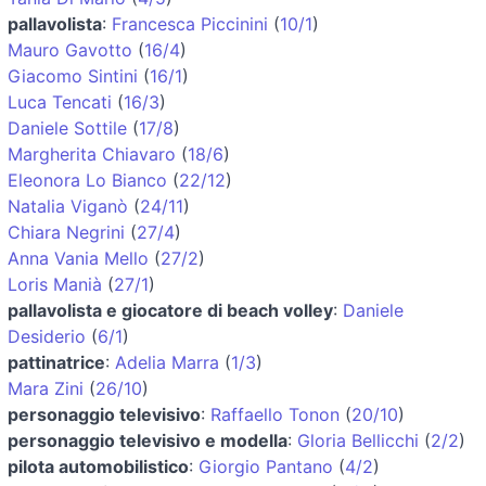
pallavolista
:
Francesca Piccinini
(
10/1
)
Mauro Gavotto
(
16/4
)
Giacomo Sintini
(
16/1
)
Luca Tencati
(
16/3
)
Daniele Sottile
(
17/8
)
Margherita Chiavaro
(
18/6
)
Eleonora Lo Bianco
(
22/12
)
Natalia Viganò
(
24/11
)
Chiara Negrini
(
27/4
)
Anna Vania Mello
(
27/2
)
Loris Manià
(
27/1
)
pallavolista e giocatore di beach volley
:
Daniele
Desiderio
(
6/1
)
pattinatrice
:
Adelia Marra
(
1/3
)
Mara Zini
(
26/10
)
personaggio televisivo
:
Raffaello Tonon
(
20/10
)
personaggio televisivo e modella
:
Gloria Bellicchi
(
2/2
)
pilota automobilistico
:
Giorgio Pantano
(
4/2
)