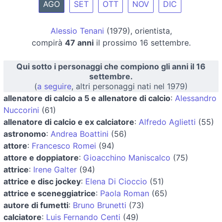
AGO
SET
OTT
NOV
DIC
Alessio Tenani
(1979), orientista,
compirà
47 anni
il prossimo 16 settembre.
Qui sotto i personaggi che compiono gli anni il 16
settembre.
(
a seguire
, altri personaggi nati nel 1979)
allenatore di calcio a 5 e allenatore di calcio
:
Alessandro
Nuccorini
(61)
allenatore di calcio e ex calciatore
:
Alfredo Aglietti
(55)
astronomo
:
Andrea Boattini
(56)
attore
:
Francesco Romei
(94)
attore e doppiatore
:
Gioacchino Maniscalco
(75)
attrice
:
Irene Galter
(94)
attrice e disc jockey
:
Elena Di Cioccio
(51)
attrice e sceneggiatrice
:
Paola Roman
(65)
autore di fumetti
:
Bruno Brunetti
(73)
calciatore
:
Luis Fernando Centi
(49)