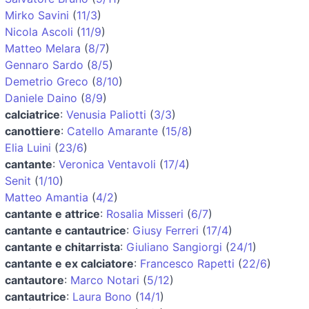
Mirko Savini
(
11/3
)
Nicola Ascoli
(
11/9
)
Matteo Melara
(
8/7
)
Gennaro Sardo
(
8/5
)
Demetrio Greco
(
8/10
)
Daniele Daino
(
8/9
)
calciatrice
:
Venusia Paliotti
(
3/3
)
canottiere
:
Catello Amarante
(
15/8
)
Elia Luini
(
23/6
)
cantante
:
Veronica Ventavoli
(
17/4
)
Senit
(
1/10
)
Matteo Amantia
(
4/2
)
cantante e attrice
:
Rosalia Misseri
(
6/7
)
cantante e cantautrice
:
Giusy Ferreri
(
17/4
)
cantante e chitarrista
:
Giuliano Sangiorgi
(
24/1
)
cantante e ex calciatore
:
Francesco Rapetti
(
22/6
)
cantautore
:
Marco Notari
(
5/12
)
cantautrice
:
Laura Bono
(
14/1
)