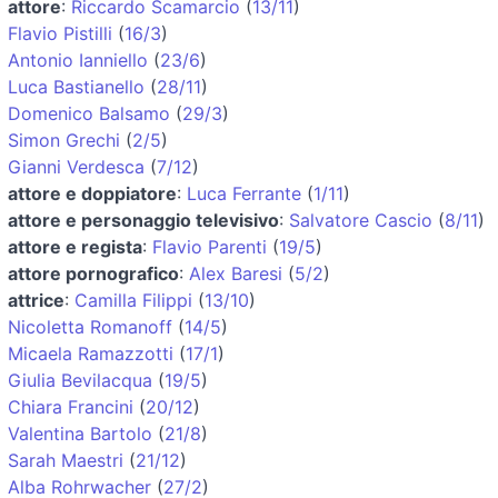
attore
:
Riccardo Scamarcio
(
13/11
)
Flavio Pistilli
(
16/3
)
Antonio Ianniello
(
23/6
)
Luca Bastianello
(
28/11
)
Domenico Balsamo
(
29/3
)
Simon Grechi
(
2/5
)
Gianni Verdesca
(
7/12
)
attore e doppiatore
:
Luca Ferrante
(
1/11
)
attore e personaggio televisivo
:
Salvatore Cascio
(
8/11
)
attore e regista
:
Flavio Parenti
(
19/5
)
attore pornografico
:
Alex Baresi
(
5/2
)
attrice
:
Camilla Filippi
(
13/10
)
Nicoletta Romanoff
(
14/5
)
Micaela Ramazzotti
(
17/1
)
Giulia Bevilacqua
(
19/5
)
Chiara Francini
(
20/12
)
Valentina Bartolo
(
21/8
)
Sarah Maestri
(
21/12
)
Alba Rohrwacher
(
27/2
)