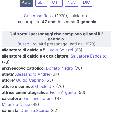
AGO
SET
OTT
NOV
DIC
Generoso Rossi
(1979), calciatore,
ha compiuto
47 anni
lo scorso
3 gennaio
Qui sotto i personaggi che compiono gli anni il 3
gennaio.
(
a seguire
, altri personaggi nati nel 1979)
allenatore di calcio a 5
:
Lucio Solazzi
(68)
allenatore di calcio e ex calciatore
:
Salvatore Esposito
(78)
arcivescovo cattolico
:
Donato Negro
(78)
atleta
:
Alessandro Andrei
(67)
attore
:
Guido Caprino
(53)
attore e comico
:
Gioele Dix
(70)
attrice cinematografica
:
Fiore Argento
(56)
calciatore
:
Emiliano Tarana
(47)
Maurizio Nassi
(49)
canoista
:
Daniele Scarpa
(62)