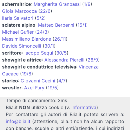
schermitrice
:
Margherita Granbassi
(
1/9
)
Gioia Marzocca
(
22/6
)
Ilaria Salvatori
(
5/2
)
sciatore alpino
:
Matteo Berbenni
(
15/1
)
Michael Gufler
(
24/3
)
Massimiliano Blardone
(
26/11
)
Davide Simoncelli
(
30/1
)
scrittore
:
Iacopo Sequi
(
30/5
)
showgirl e attrice
:
Alessandra Pierelli
(
28/9
)
showgirl e conduttrice televisiva
:
Vincenza
Cacace
(
19/8
)
storico
:
Giovanni Cecini
(
4/7
)
wrestler
:
Axel Fury
(
19/5
)
Tempo di caricamento: 3ms
Blia.it
NON
utilizza cookie (v.
informativa
)
Per contattare gli autori di Blia.it potete scrivere a:
info@blia.it
(attenzione, blia.it non ha alcun rapporto
con banche, scuole o altri enti/aziende, i cui indirizzi