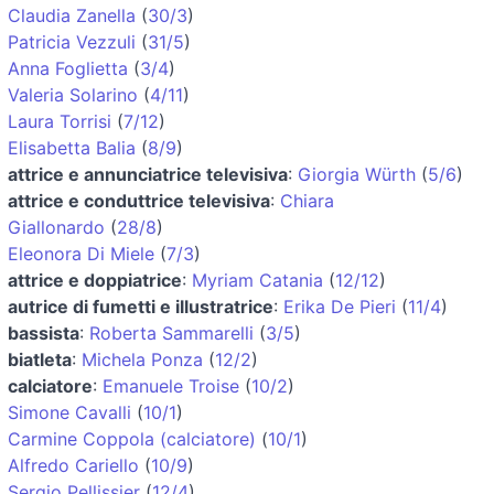
Claudia Zanella
(
30/3
)
Patricia Vezzuli
(
31/5
)
Anna Foglietta
(
3/4
)
Valeria Solarino
(
4/11
)
Laura Torrisi
(
7/12
)
Elisabetta Balia
(
8/9
)
attrice e annunciatrice televisiva
:
Giorgia Würth
(
5/6
)
attrice e conduttrice televisiva
:
Chiara
Giallonardo
(
28/8
)
Eleonora Di Miele
(
7/3
)
attrice e doppiatrice
:
Myriam Catania
(
12/12
)
autrice di fumetti e illustratrice
:
Erika De Pieri
(
11/4
)
bassista
:
Roberta Sammarelli
(
3/5
)
biatleta
:
Michela Ponza
(
12/2
)
calciatore
:
Emanuele Troise
(
10/2
)
Simone Cavalli
(
10/1
)
Carmine Coppola (calciatore)
(
10/1
)
Alfredo Cariello
(
10/9
)
Sergio Pellissier
(
12/4
)