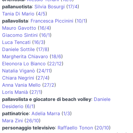
pallanuotista
:
Silvia Bosurgi
(
17/4
)
Tania Di Mario
(
4/5
)
pallavolista
:
Francesca Piccinini
(
10/1
)
Mauro Gavotto
(
16/4
)
Giacomo Sintini
(
16/1
)
Luca Tencati
(
16/3
)
Daniele Sottile
(
17/8
)
Margherita Chiavaro
(
18/6
)
Eleonora Lo Bianco
(
22/12
)
Natalia Viganò
(
24/11
)
Chiara Negrini
(
27/4
)
Anna Vania Mello
(
27/2
)
Loris Manià
(
27/1
)
pallavolista e giocatore di beach volley
:
Daniele
Desiderio
(
6/1
)
pattinatrice
:
Adelia Marra
(
1/3
)
Mara Zini
(
26/10
)
personaggio televisivo
:
Raffaello Tonon
(
20/10
)