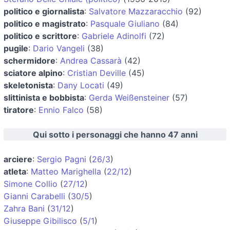
politico e giornalista
:
Salvatore Mazzaracchio
(92)
politico e magistrato
:
Pasquale Giuliano
(84)
politico e scrittore
:
Gabriele Adinolfi
(72)
pugile
:
Dario Vangeli
(38)
schermidore
:
Andrea Cassarà
(42)
sciatore alpino
:
Cristian Deville
(45)
skeletonista
:
Dany Locati
(49)
slittinista e bobbista
:
Gerda Weißensteiner
(57)
tiratore
:
Ennio Falco
(58)
Qui sotto i personaggi che hanno 47 anni
arciere
:
Sergio Pagni
(
26/3
)
atleta
:
Matteo Marighella
(
22/12
)
Simone Collio
(
27/12
)
Gianni Carabelli
(
30/5
)
Zahra Bani
(
31/12
)
Giuseppe Gibilisco
(
5/1
)