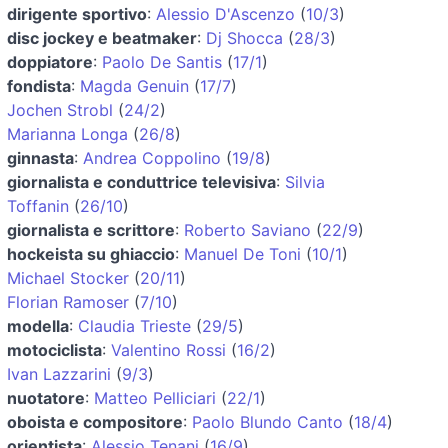
dirigente sportivo
:
Alessio D'Ascenzo
(
10/3
)
disc jockey e beatmaker
:
Dj Shocca
(
28/3
)
doppiatore
:
Paolo De Santis
(
17/1
)
fondista
:
Magda Genuin
(
17/7
)
Jochen Strobl
(
24/2
)
Marianna Longa
(
26/8
)
ginnasta
:
Andrea Coppolino
(
19/8
)
giornalista e conduttrice televisiva
:
Silvia
Toffanin
(
26/10
)
giornalista e scrittore
:
Roberto Saviano
(
22/9
)
hockeista su ghiaccio
:
Manuel De Toni
(
10/1
)
Michael Stocker
(
20/11
)
Florian Ramoser
(
7/10
)
modella
:
Claudia Trieste
(
29/5
)
motociclista
:
Valentino Rossi
(
16/2
)
Ivan Lazzarini
(
9/3
)
nuotatore
:
Matteo Pelliciari
(
22/1
)
oboista e compositore
:
Paolo Blundo Canto
(
18/4
)
orientista
:
Alessio Tenani
(
16/9
)