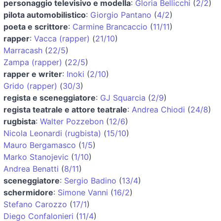
personaggio televisivo e modella
:
Gloria Bellicchi
(
2/2
)
pilota automobilistico
:
Giorgio Pantano
(
4/2
)
poeta e scrittore
:
Carmine Brancaccio
(
11/11
)
rapper
:
Vacca (rapper)
(
21/10
)
Marracash
(
22/5
)
Zampa (rapper)
(
22/5
)
rapper e writer
:
Inoki
(
2/10
)
Grido (rapper)
(
30/3
)
regista e sceneggiatore
:
GJ Squarcia
(
2/9
)
regista teatrale e attore teatrale
:
Andrea Chiodi
(
24/8
)
rugbista
:
Walter Pozzebon
(
12/6
)
Nicola Leonardi (rugbista)
(
15/10
)
Mauro Bergamasco
(
1/5
)
Marko Stanojevic
(
1/10
)
Andrea Benatti
(
8/11
)
sceneggiatore
:
Sergio Badino
(
13/4
)
schermidore
:
Simone Vanni
(
16/2
)
Stefano Carozzo
(
17/1
)
Diego Confalonieri
(
11/4
)