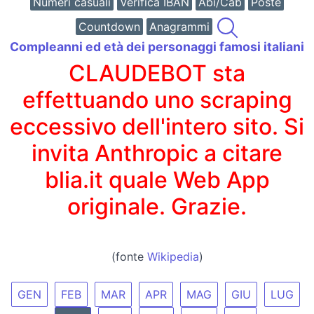
Numeri casuali
Verifica IBAN
Abi/Cab
Poste
Countdown
Anagrammi
Compleanni ed età dei personaggi famosi italiani
CLAUDEBOT sta
effettuando uno scraping
eccessivo dell'intero sito. Si
invita Anthropic a citare
blia.it quale Web App
originale. Grazie.
(fonte
Wikipedia
)
GEN
FEB
MAR
APR
MAG
GIU
LUG