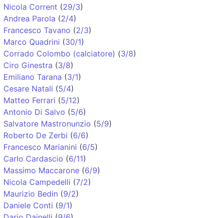
Nicola Corrent
(
29/3
)
Andrea Parola
(
2/4
)
Francesco Tavano
(
2/3
)
Marco Quadrini
(
30/1
)
Corrado Colombo (calciatore)
(
3/8
)
Ciro Ginestra
(
3/8
)
Emiliano Tarana
(
3/1
)
Cesare Natali
(
5/4
)
Matteo Ferrari
(
5/12
)
Antonio Di Salvo
(
5/6
)
Salvatore Mastronunzio
(
5/9
)
Roberto De Zerbi
(
6/6
)
Francesco Marianini
(
6/5
)
Carlo Cardascio
(
6/11
)
Massimo Maccarone
(
6/9
)
Nicola Campedelli
(
7/2
)
Maurizio Bedin
(
9/2
)
Daniele Conti
(
9/1
)
Dario Dainelli
(
9/6
)