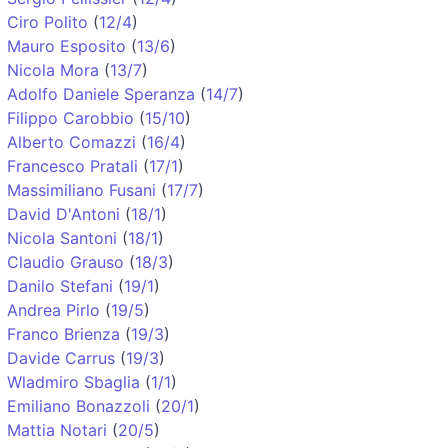
Ciro Polito
(
12/4
)
Mauro Esposito
(
13/6
)
Nicola Mora
(
13/7
)
Adolfo Daniele Speranza
(
14/7
)
Filippo Carobbio
(
15/10
)
Alberto Comazzi
(
16/4
)
Francesco Pratali
(
17/1
)
Massimiliano Fusani
(
17/7
)
David D'Antoni
(
18/1
)
Nicola Santoni
(
18/1
)
Claudio Grauso
(
18/3
)
Danilo Stefani
(
19/1
)
Andrea Pirlo
(
19/5
)
Franco Brienza
(
19/3
)
Davide Carrus
(
19/3
)
Wladmiro Sbaglia
(
1/1
)
Emiliano Bonazzoli
(
20/1
)
Mattia Notari
(
20/5
)