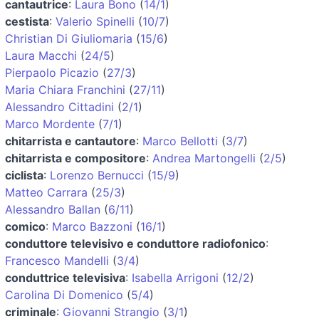
cantautrice
:
Laura Bono
(
14/1
)
cestista
:
Valerio Spinelli
(
10/7
)
Christian Di Giuliomaria
(
15/6
)
Laura Macchi
(
24/5
)
Pierpaolo Picazio
(
27/3
)
Maria Chiara Franchini
(
27/11
)
Alessandro Cittadini
(
2/1
)
Marco Mordente
(
7/1
)
chitarrista e cantautore
:
Marco Bellotti
(
3/7
)
chitarrista e compositore
:
Andrea Martongelli
(
2/5
)
ciclista
:
Lorenzo Bernucci
(
15/9
)
Matteo Carrara
(
25/3
)
Alessandro Ballan
(
6/11
)
comico
:
Marco Bazzoni
(
16/1
)
conduttore televisivo e conduttore radiofonico
:
Francesco Mandelli
(
3/4
)
conduttrice televisiva
:
Isabella Arrigoni
(
12/2
)
Carolina Di Domenico
(
5/4
)
criminale
:
Giovanni Strangio
(
3/1
)