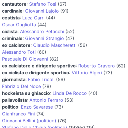
cantautore
:
Stefano Tosi
(67)
cardinale
:
Giovanni Lajolo
(91)
cestista
:
Luca Garri
(44)
Oscar Gugliotta
(44)
ciclista
:
Alessandro Petacchi
(52)
criminale
:
Giovanni Strangio
(47)
ex calciatore
:
Claudio Mascheretti
(56)
Alessandro Toti
(60)
Pasquale Di Giovanni
(82)
ex calciatore e dirigente sportivo
:
Roberto Cravero
(62)
ex ciclista e dirigente sportivo
:
Vittorio Algeri
(73)
giornalista
:
Fabio Tricoli
(59)
Fabrizio Del Noce
(78)
hockeista su ghiaccio
:
Linda De Rocco
(40)
pallavolista
:
Antonio Ferraro
(53)
politico
:
Enzo Savarese
(73)
Gianfranco Fini
(74)
Giovanni Bellini (politico)
(76)
Stefano Delle Chiaie (politico)
(1936-2019)