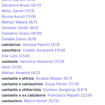
Salvatore Bruno
(
9/11
)
Mirko Savini
(
11/3
)
Nicola Ascoli
(
11/9
)
Matteo Melara
(
8/7
)
Gennaro Sardo
(
8/5
)
Demetrio Greco
(
8/10
)
Daniele Daino
(
8/9
)
calciatrice
:
Venusia Paliotti
(
3/3
)
canottiere
:
Catello Amarante
(
15/8
)
Elia Luini
(
23/6
)
cantante
:
Veronica Ventavoli
(
17/4
)
Senit
(
1/10
)
Matteo Amantia
(
4/2
)
cantante e attrice
:
Rosalia Misseri
(
6/7
)
cantante e cantautrice
:
Giusy Ferreri
(
17/4
)
cantante e chitarrista
:
Giuliano Sangiorgi
(
24/1
)
cantante e ex calciatore
:
Francesco Rapetti
(
22/6
)
cantautore
:
Marco Notari
(
5/12
)