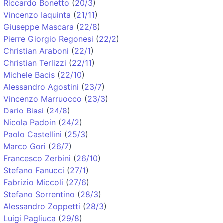
Riccardo Bonetto
(
20/3
)
Vincenzo Iaquinta
(
21/11
)
Giuseppe Mascara
(
22/8
)
Pierre Giorgio Regonesi
(
22/2
)
Christian Araboni
(
22/1
)
Christian Terlizzi
(
22/11
)
Michele Bacis
(
22/10
)
Alessandro Agostini
(
23/7
)
Vincenzo Marruocco
(
23/3
)
Dario Biasi
(
24/8
)
Nicola Padoin
(
24/2
)
Paolo Castellini
(
25/3
)
Marco Gori
(
26/7
)
Francesco Zerbini
(
26/10
)
Stefano Fanucci
(
27/1
)
Fabrizio Miccoli
(
27/6
)
Stefano Sorrentino
(
28/3
)
Alessandro Zoppetti
(
28/3
)
Luigi Pagliuca
(
29/8
)