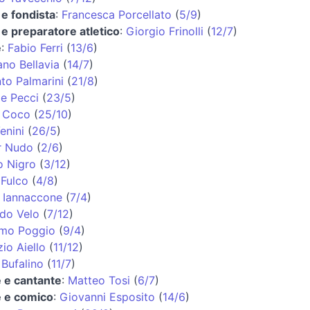
 e fondista
:
Francesca Porcellato
(
5/9
)
 e preparatore atletico
:
Giorgio Frinolli
(
12/7
)
e
:
Fabio Ferri
(
13/6
)
no Bellavia
(
14/7
)
to Palmarini
(
21/8
)
le Pecci
(
23/5
)
 Coco
(
25/10
)
enini
(
26/5
)
r Nudo
(
2/6
)
o Nigro
(
3/12
)
 Fulco
(
4/8
)
 Iannaccone
(
7/4
)
do Velo
(
7/12
)
mo Poggio
(
9/4
)
io Aiello
(
11/12
)
 Bufalino
(
11/7
)
e e cantante
:
Matteo Tosi
(
6/7
)
e e comico
:
Giovanni Esposito
(
14/6
)