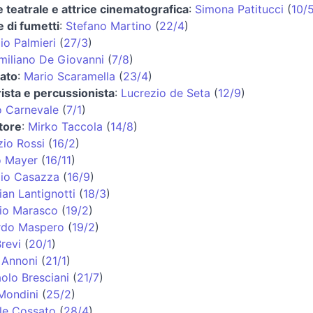
e teatrale e attrice cinematografica
:
Simona Patitucci
(
10/
 di fumetti
:
Stefano Martino
(
22/4
)
io Palmieri
(
27/3
)
miliano De Giovanni
(
7/8
)
ato
:
Mario Scaramella
(
23/4
)
rista e percussionista
:
Lucrezio de Seta
(
12/9
)
o Carnevale
(
7/1
)
tore
:
Mirko Taccola
(
14/8
)
zio Rossi
(
16/2
)
 Mayer
(
16/11
)
zio Casazza
(
16/9
)
ian Lantignotti
(
18/3
)
io Marasco
(
19/2
)
rdo Maspero
(
19/2
)
revi
(
20/1
)
 Annoni
(
21/1
)
olo Bresciani
(
21/7
)
Mondini
(
25/2
)
le Cossato
(
28/4
)