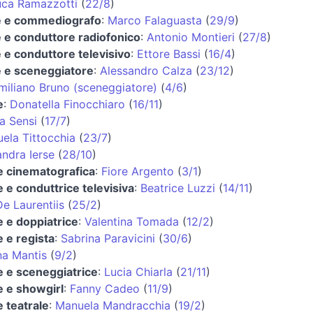
uca Ramazzotti
(
22/8
)
e e commediografo
:
Marco Falaguasta
(
29/9
)
e e conduttore radiofonico
:
Antonio Montieri
(
27/8
)
e e conduttore televisivo
:
Ettore Bassi
(
16/4
)
e e sceneggiatore
:
Alessandro Calza
(
23/12
)
miliano Bruno (sceneggiatore)
(
4/6
)
e
:
Donatella Finocchiaro
(
16/11
)
a Sensi
(
17/7
)
ela Tittocchia
(
23/7
)
ndra Ierse
(
28/10
)
ce cinematografica
:
Fiore Argento
(
3/1
)
e e conduttrice televisiva
:
Beatrice Luzzi
(
14/11
)
e Laurentiis
(
25/2
)
e e doppiatrice
:
Valentina Tomada
(
12/2
)
e e regista
:
Sabrina Paravicini
(
30/6
)
na Mantis
(
9/2
)
e e sceneggiatrice
:
Lucia Chiarla
(
21/11
)
e e showgirl
:
Fanny Cadeo
(
11/9
)
e teatrale
:
Manuela Mandracchia
(
19/2
)