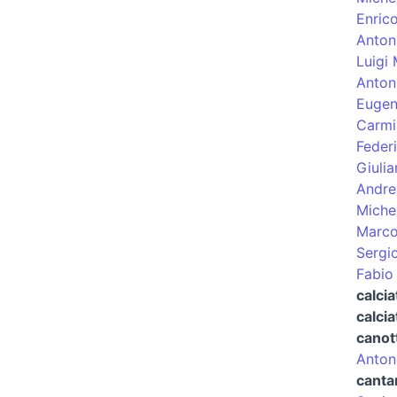
Enric
Antoni
Luigi 
Anton
Eugen
Carmi
Feder
Giulia
Andre
Michel
Marco
Sergi
Fabio
calci
calcia
canot
Antone
canta