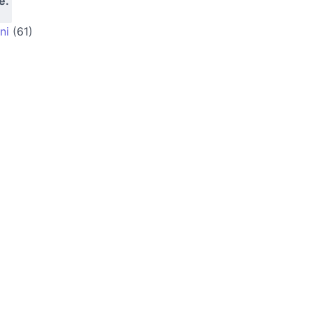
e.
ni
(61)