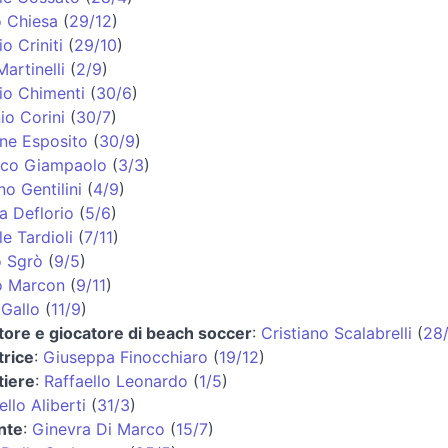
o Chiesa
(
29/12
)
o Criniti
(
29/10
)
Martinelli
(
2/9
)
io Chimenti
(
30/6
)
io Corini
(
30/7
)
ne Esposito
(
30/9
)
ico Giampaolo
(
3/3
)
no Gentilini
(
4/9
)
a Deflorio
(
5/6
)
e Tardioli
(
7/11
)
 Sgrò
(
9/5
)
o Marcon
(
9/11
)
 Gallo
(
11/9
)
atore e giocatore di beach soccer
:
Cristiano Scalabrelli
(
28/
trice
:
Giuseppa Finocchiaro
(
19/12
)
tiere
:
Raffaello Leonardo
(
1/5
)
llo Aliberti
(
31/3
)
nte
:
Ginevra Di Marco
(
15/7
)