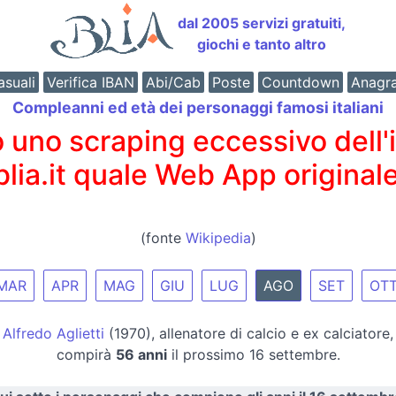
dal 2005 servizi gratuiti,
giochi e tanto altro
suali
Verifica IBAN
Abi/Cab
Poste
Countdown
Anagr
Compleanni ed età dei personaggi famosi italiani
o scraping eccessivo dell'int
 blia.it quale Web App originale
(fonte
Wikipedia
)
MAR
APR
MAG
GIU
LUG
AGO
SET
OT
Alfredo Aglietti
(1970), allenatore di calcio e ex calciatore,
compirà
56 anni
il prossimo 16 settembre.