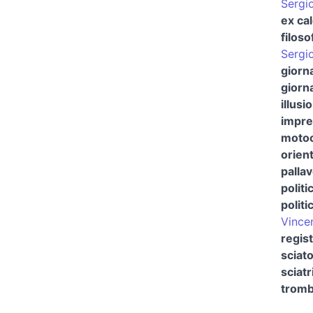
Sergi
ex cal
filoso
Sergi
giorna
giorna
illusi
impren
motoc
orient
pallav
politi
politi
Vince
regis
sciato
sciatr
tromb