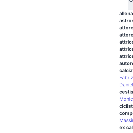
Q
allena
astr
attor
attor
attric
attric
attric
autore
calcia
Fabri
Daniel
cestis
Monic
ciclis
compo
Massi
ex cal