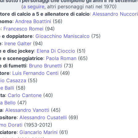
ui sotto i personaggi che compiono gli anni il 16 settembr
(
a seguire
, altri personaggi nati nel 1970)
tore di calcio a 5 e allenatore di calcio
:
Alessandro Nuccori
onomo
:
Andrea Boattini
(56)
e
:
Francesco Romei
(94)
e e doppiatore
:
Gioacchino Maniscalco
(75)
e
:
Irene Galter
(94)
e e disc jockey
:
Elena Di Cioccio
(51)
e e sceneggiatrice
:
Paola Roman
(65)
 di fumetti
:
Bruno Brunetti
(73)
tore
:
Luis Fernando Centi
(49)
zio Casazza
(55)
e Balli
(58)
ta
:
Carlo Cantone
(40)
a Bello
(47)
ta
:
Alessandro Vanotti
(45)
sitore
:
Alessandro Cusatelli
(69)
mo Dorati
(1953-2012)
ciatore
:
Giancarlo Marini
(61)