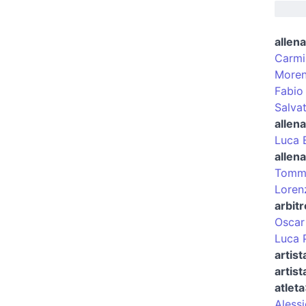
allena
Carmi
Moreno
Fabio
Salva
allena
Luca 
allena
Tommy
Lorenz
arbitr
Oscar
Luca 
artist
artist
atleta
Aless