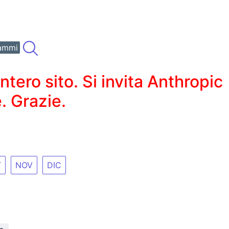
ammi
ero sito. Si invita Anthropic
. Grazie.
T
NOV
DIC