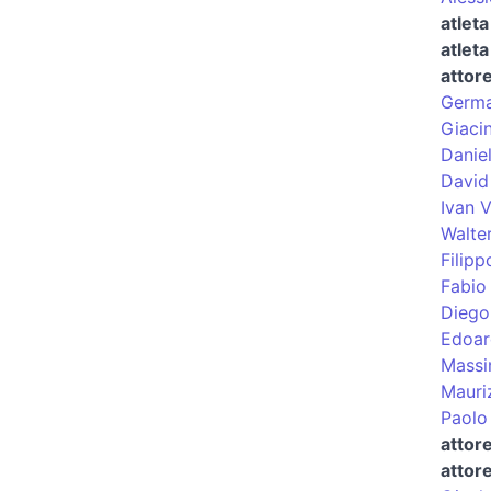
atleta
atleta
attor
Germa
Giacin
Danie
David
Ivan V
Walte
Filipp
Fabio
Diego
Edoar
Massi
Mauriz
Paolo
attor
attor