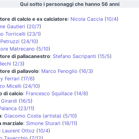
Qui sotto i personaggi che hanno 56 anni
tore di calcio e ex calciatore
:
Nicola Caccia
(
10/4
)
ne Gautieri
(
20/7
)
 Torricelli
(
23/1
)
 Petruzzi
(
24/10
)
tore Matrecano
(
5/10
)
tore di pallacanestro
:
Stefano Sacripanti
(
15/5
)
Bechi
(
2/3
)
tore di pallavolo
:
Marco Fenoglio
(
16/3
)
 Ferrari
(
17/6
)
o Micelli
(
24/10
)
o di calcio
:
Francesco Squillace
(
14/8
)
 Girardi
(
16/5
)
Palanca
(
23/11
)
a
:
Giacomo Costa (artista)
(
5/10
)
a marziale
:
Simone Sturari
(
18/11
)
:
Laurent Ottoz
(
10/4
)
io Tavecchio
(
7/12
)