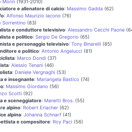
o Morin
(1931-2010)
ciatore e allenatore di calcio
:
Massimo Gadda
(62)
fo
:
Alfonso Maurizio Iacono
(76)
o Sorrentino
(83)
lista e conduttore televisivo
:
Alessandro Cecchi Paone
(6
lista e politico
:
Sergio De Gregorio
(65)
onista e personaggio televisivo
:
Tony Binarelli
(85)
ditore e politico
:
Antonio Angelucci
(81)
iclista
:
Marco Dondi
(37)
ista
:
Alessio Tenani
(46)
olista
:
Daniele Vergnaghi
(53)
ca e insegnante
:
Mariangela Bastico
(74)
co
:
Massimo Giordano
(56)
nzo Scotti
(92)
ta e sceneggiatore
:
Manetti Bros.
(55)
re alpino
:
Robert Erlacher
(62)
ice alpina
:
Johanna Schnarf
(41)
ettista e compositore
:
Roy Paci
(56)