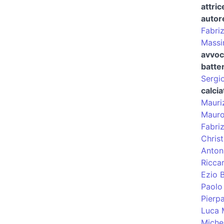
attric
autore
Fabriz
Massi
avvoc
batte
Sergi
calcia
Mauri
Mauro
Fabri
Christ
Anton
Ricca
Ezio B
Paolo
Pierpa
Luca 
Miche