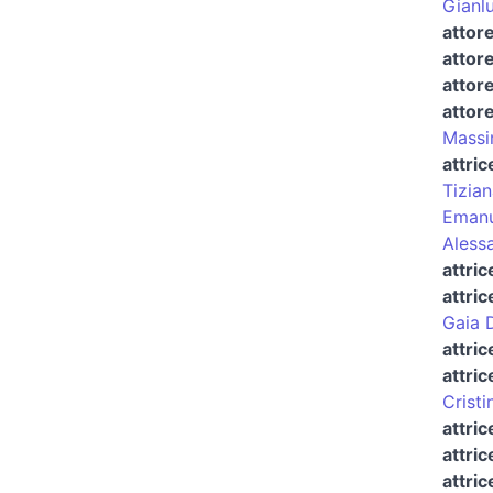
Gianl
attor
attor
attor
attor
Massi
attric
Tizian
Emanu
Alessa
attri
attric
Gaia D
attric
attric
Cristi
attric
attric
attric